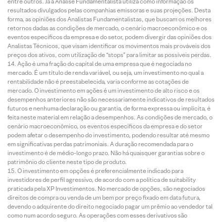
entre outros. Já a Análise Fundamentalista utiliza como informação os
resultados divulgados pelas companhias emissoras e suas projeções. Desta
forma, as opiniões dos Analistas Fundamentalistas, que buscam os melhores
retornos dadas as condições de mercado, o cenário macroeconômico e os
eventos específicos da empresa e do setor, podem divergir das opiniões dos
Analistas Técnicos, que visam identificar os movimentos mais prováveis dos
preços dos ativos, com utilização de “stops” para limitar as possíveis perdas.
Ação é uma fração do capital de uma empresa que é negociada no
mercado. É um título de renda variável, ou seja, um investimento no qual a
rentabilidade não é preestabelecida, varia conforme as cotações de
mercado. O investimento em ações é um investimento de alto risco e os
desempenhos anteriores não são necessariamente indicativos de resultados
futuros e nenhuma declaração ou garantia, de forma expressa ou implícita, é
feita neste material em relação a desempenhos. As condições de mercado, o
cenário macroeconômico, os eventos específicos da empresa e do setor
podem afetar o desempenho do investimento, podendo resultar até mesmo
em significativas perdas patrimoniais. A duração recomendada para o
investimento é de médio-longo prazo. Não há quaisquer garantias sobre o
patrimônio do cliente neste tipo de produto.
O investimento em opções é preferencialmente indicado para
investidores de perfil agressivo, de acordo com a política de suitability
praticada pela XP Investimentos. No mercado de opções, são negociados
direitos de compra ou venda de um bem por preço fixado em data futura,
devendo o adquirente do direito negociado pagar um prêmio ao vendedor tal
como num acordo seguro. As operações com esses derivativos são