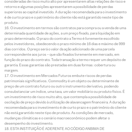
consideradas de risco muito alto por apresentarem altas relações de risco e
retorno e algumas posições apresentarem a possibilidade de perdas
superiores ao capital investido. A duração recomendada para o investimento
é de curto prazo e o patrimônio do cliente não está garantido neste tipo de
produto.
O investimento em termos são contratos para compra ou a venda de uma
determinada quantidade de ações, a um preço fixado, para liquidação em
prazo determinado. O prazo do contrato a Termo é livremente escolhido
pelos investidores, obedecendo o prazo mínimo de 16 dias e máximo de 999
dias corridos. O preço será o valor da ação adicionado de uma parcela
correspondente aos juros – que são fixados livremente em mercado, em
função do prazo do contrato. Toda transação a termo requer um depósito de
garantia. Essas garantias são prestadas em duas formas: cobertura ou
margem.
O investimento em Mercados Futuros embute riscos de perdas
patrimoniais significativos. Commodity é um objeto ou determinante de
preço de um contrato futuro ou outro instrumento derivativo, podendo
consubstanciar um índice, uma taxa, um valor mobiliário ou produto físico. É
um investimento de risco muito alto, que contempla a possibilidade de
oscilação de preço devido à utilização de alavancagem financeira. A duração
recomendada para o investimento é de curto prazo e o patrimônio do cliente
não está garantido neste tipo de produto. As condições de mercado,
mudanças climáticas e o cenário macroeconômico podem afetar o
desempenho do investimento.
ESTA INSTITUIÇÃO É ADERENTE AO CÓDIGO ANBIMA DE