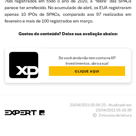
76bi registrados em todo o ano de 2020, a “febre” das SPACs
parece ter arrefecido. No acumulado de abril, os EUA registraram
apenas 10 IPOs de SPACs, comparado aos 97 realizados em
fevereiro e mais de 100 registrados em março.
Gostou do conteúdo? Deixe sua avaliação abaixo:
Se você ainda não tem conta na XP
Investimentos, abra a sua!
CLIQUE AQUI
23/04/2021 05:00:25 • Atualizado em
23/04/2021 05:16:39
3 minutos de leitura