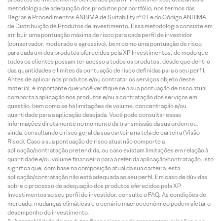
metodologia de adequação dos produtos por portfólio, nos termos das
Regras e Procedimentos ANBIMA de Suitability nº 01 e do Código ANBIMA
de Distribuição de Produtos de Investimento. Essa metodologia consiste em
atribuir uma pontuação máxima de risco para cada perfil de investidor
(conservador, moderado e agressivo), bem como uma pontuação de risco
para cada um dos produtos oferecidos pela XP Investimentos, de modo que
todos os clientes possam ter acesso a todos os produtos, desde que dentro
das quantidades e limites da pontuação de risco definidas para o seu perfil.
Antes de aplicar nos produtos e/ou contratar os serviços objeto deste
material, é importante que você verifique se a sua pontuação de risco atual
comporta a aplicação nos produtos e/ou a contratação dos serviços em
questão, bem como se há limitações de volume, concentração e/ou
quantidade para a aplicação desejada. Você pode consultar essas
informações diretamente no momento da transmissão da sua ordem ou,
ainda, consultando o risco geral da sua carteira na tela de carteira (Visão
Risco). Caso a sua pontuação de risco atual não comporte a
aplicação/contratação pretendida, ou caso existam limitações em relação à
quantidade e/ou volume financeiro para a referida aplicação/contratação, isto
significa que, com base na composição atual da sua carteira, esta
aplicação/contratação não está adequada ao seu perfil. Em caso de dúvidas
sobre o processo de adequação dos produtos oferecidos pela XP
Investimentos ao seu perfil de investidor, consulte o FAQ. As condições de
mercado, mudanças climáticas e o cenário macroeconômico podem afetar o
desempenho do investimento.