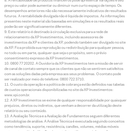
A rentabilidade de produtos financeiros pode apresentar variações e seu
preço ou valor pode aumentar ou diminuir num curto espaço de tempo. Os
desempenhos anteriores não são necessariamente indicativos de resultados
futuros. A rentabilidade divulgada não é líquida de impostos. As informações
presentes neste material são baseadas em simulações e os resultados reais
poderão ser significativamente diferentes.
Este relatório é destinado à circulação exclusiva para a rede de
relacionamento da XP Investimentos, incluindo assessores de
investimentos da XP e clientes da XP, podendo também ser divulgado no site
da XP. Fica proibida sua reprodução ou redistribuição para qualquer pessoa,
no todo ou em parte, qualquer que seja o propósito, sem o prévio
consentimento expresso da XP Investimentos.
0800 77 20202. A Ouvidoria da XP Investimentos tem a missão de servir
de canal de contato sempre que os clientes que não se sentirem satisfeitos
com as soluções dadas pela empresa aos seus problemas. O contato pode
ser realizado por meio do telefone: 0800 722 3710.
O custo da operação e a política de cobrança estão definidos nas tabelas
de custos operacionais disponibilizadas no site da XP Investimentos:
www.xpi.com.br.
A XP Investimentos se exime de qualquer responsabilidade por quaisquer
prejuízos, diretos ou indiretos, que venham a decorrer da utilização deste
relatório ou seu conteúdo.
A Avaliação Técnica e a Avaliação de Fundamentos seguem diferentes
metodologias de análise. A Análise Técnica é executada seguindo conceitos
como tendência, suporte, resistência, candles, volumes, médias móveis