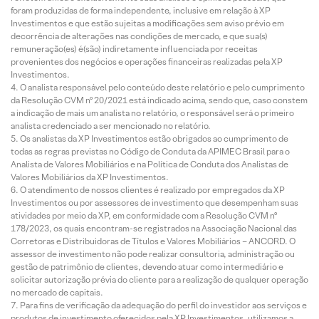
foram produzidas de forma independente, inclusive em relação à XP
Investimentos e que estão sujeitas a modificações sem aviso prévio em
decorrência de alterações nas condições de mercado, e que sua(s)
remuneração(es) é(são) indiretamente influenciada por receitas
provenientes dos negócios e operações financeiras realizadas pela XP
Investimentos.
O analista responsável pelo conteúdo deste relatório e pelo cumprimento
da Resolução CVM nº 20/2021 está indicado acima, sendo que, caso constem
a indicação de mais um analista no relatório, o responsável será o primeiro
analista credenciado a ser mencionado no relatório.
Os analistas da XP Investimentos estão obrigados ao cumprimento de
todas as regras previstas no Código de Conduta da APIMEC Brasil para o
Analista de Valores Mobiliários e na Política de Conduta dos Analistas de
Valores Mobiliários da XP Investimentos.
O atendimento de nossos clientes é realizado por empregados da XP
Investimentos ou por assessores de investimento que desempenham suas
atividades por meio da XP, em conformidade com a Resolução CVM nº
178/2023, os quais encontram-se registrados na Associação Nacional das
Corretoras e Distribuidoras de Títulos e Valores Mobiliários – ANCORD. O
assessor de investimento não pode realizar consultoria, administração ou
gestão de patrimônio de clientes, devendo atuar como intermediário e
solicitar autorização prévia do cliente para a realização de qualquer operação
no mercado de capitais.
Para fins de verificação da adequação do perfil do investidor aos serviços e
produtos de investimento oferecidos pela XP Investimentos, utilizamos a