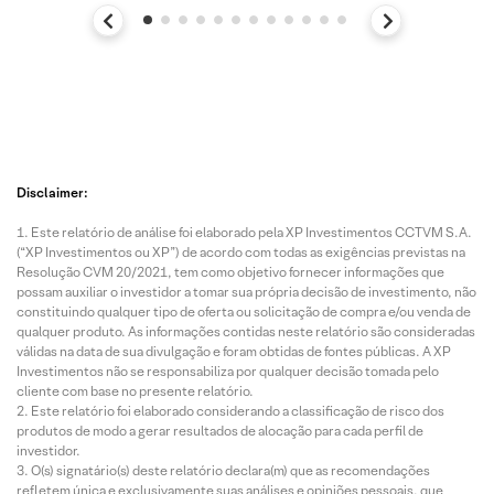
Disclaimer:
Este relatório de análise foi elaborado pela XP Investimentos CCTVM S.A.
(“XP Investimentos ou XP”) de acordo com todas as exigências previstas na
Resolução CVM 20/2021, tem como objetivo fornecer informações que
possam auxiliar o investidor a tomar sua própria decisão de investimento, não
constituindo qualquer tipo de oferta ou solicitação de compra e/ou venda de
qualquer produto. As informações contidas neste relatório são consideradas
válidas na data de sua divulgação e foram obtidas de fontes públicas. A XP
Investimentos não se responsabiliza por qualquer decisão tomada pelo
cliente com base no presente relatório.
Este relatório foi elaborado considerando a classificação de risco dos
produtos de modo a gerar resultados de alocação para cada perfil de
investidor.
O(s) signatário(s) deste relatório declara(m) que as recomendações
refletem única e exclusivamente suas análises e opiniões pessoais, que