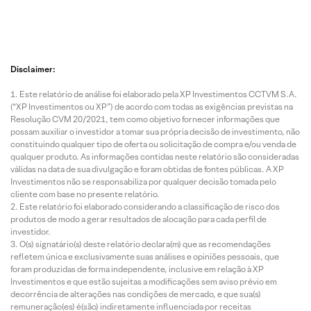
Disclaimer:
Este relatório de análise foi elaborado pela XP Investimentos CCTVM S.A.
(“XP Investimentos ou XP”) de acordo com todas as exigências previstas na
Resolução CVM 20/2021, tem como objetivo fornecer informações que
possam auxiliar o investidor a tomar sua própria decisão de investimento, não
constituindo qualquer tipo de oferta ou solicitação de compra e/ou venda de
qualquer produto. As informações contidas neste relatório são consideradas
válidas na data de sua divulgação e foram obtidas de fontes públicas. A XP
Investimentos não se responsabiliza por qualquer decisão tomada pelo
cliente com base no presente relatório.
Este relatório foi elaborado considerando a classificação de risco dos
produtos de modo a gerar resultados de alocação para cada perfil de
investidor.
O(s) signatário(s) deste relatório declara(m) que as recomendações
refletem única e exclusivamente suas análises e opiniões pessoais, que
foram produzidas de forma independente, inclusive em relação à XP
Investimentos e que estão sujeitas a modificações sem aviso prévio em
decorrência de alterações nas condições de mercado, e que sua(s)
remuneração(es) é(são) indiretamente influenciada por receitas