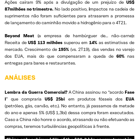
Ações caíram 9% após a divulgação de um prejuízo de
US$
87milhões no trimestre.
No lado positivo,
i
mpactos na cadeia de
suprimentos não foram suficientes para atrasarem a promessa
de lançamento do caminhão movido a hidrogênio para o 4T21.
Beyond Meat
(a empresa de hambúrguer de… não-carne)
:
Receita de
US$ 113 milhões
superou em
14%
as estimativas de
mercado. Crescimento de
195%
(vs. 2T19), das vendas no varejo
dos EUA, mais do que compensaram a queda de
60%
nas
entregas para bares e restaurantes.
ANÁLISES
Lembra da Guerra Comercial?
A China assinou no “acordo
Fase
I
” que compraria
US$ 25bi
em produtos fósseis dos
EUA
(petróleo, gás, carvão, etc.). No entanto, já passamos da metade
do ano e apenas 5% (US$ 1,3bi) dessa compra foram executados.
Caso a China não honre o acordo, atrasando ou não efetuando as
compras, teremos turbulências geopolíticas à frente.