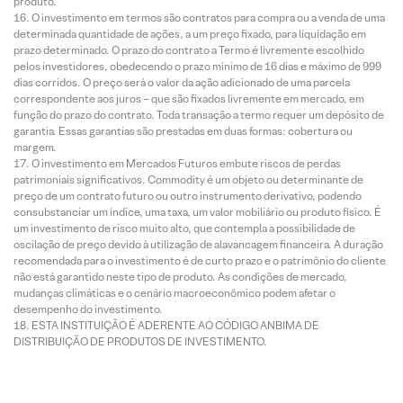
produto.
O investimento em termos são contratos para compra ou a venda de uma
determinada quantidade de ações, a um preço fixado, para liquidação em
prazo determinado. O prazo do contrato a Termo é livremente escolhido
pelos investidores, obedecendo o prazo mínimo de 16 dias e máximo de 999
dias corridos. O preço será o valor da ação adicionado de uma parcela
correspondente aos juros – que são fixados livremente em mercado, em
função do prazo do contrato. Toda transação a termo requer um depósito de
garantia. Essas garantias são prestadas em duas formas: cobertura ou
margem.
O investimento em Mercados Futuros embute riscos de perdas
patrimoniais significativos. Commodity é um objeto ou determinante de
preço de um contrato futuro ou outro instrumento derivativo, podendo
consubstanciar um índice, uma taxa, um valor mobiliário ou produto físico. É
um investimento de risco muito alto, que contempla a possibilidade de
oscilação de preço devido à utilização de alavancagem financeira. A duração
recomendada para o investimento é de curto prazo e o patrimônio do cliente
não está garantido neste tipo de produto. As condições de mercado,
mudanças climáticas e o cenário macroeconômico podem afetar o
desempenho do investimento.
ESTA INSTITUIÇÃO É ADERENTE AO CÓDIGO ANBIMA DE
DISTRIBUIÇÃO DE PRODUTOS DE INVESTIMENTO.