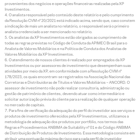
provenientes dos negócios e operações financeiras realizadas pela XP
Investimentos.
O analista responsável pelo conteúdo deste relatório e pelo cumprimento
da Resolução CVM nº 20/2021 está indicado acima, sendo que, caso constem
a indicação de mais um analista no relatório, o responsável será o primeiro
analista credenciado a ser mencionado no relatório.
Os analistas da XP Investimentos estão obrigados ao cumprimento de
todas as regras previstas no Código de Conduta da APIMEC Brasil para o
Analista de Valores Mobiliários e na Política de Conduta dos Analistas de
Valores Mobiliários da XP Investimentos.
O atendimento de nossos clientes é realizado por empregados da XP
Investimentos ou por assessores de investimento que desempenham suas
atividades por meio da XP, em conformidade com a Resolução CVM nº
178/2023, os quais encontram-se registrados na Associação Nacional das
Corretoras e Distribuidoras de Títulos e Valores Mobiliários – ANCORD. O
assessor de investimento não pode realizar consultoria, administração ou
gestão de patrimônio de clientes, devendo atuar como intermediário e
solicitar autorização prévia do cliente para a realização de qualquer operação
no mercado de capitais.
Para fins de verificação da adequação do perfil do investidor aos serviços e
produtos de investimento oferecidos pela XP Investimentos, utilizamos a
metodologia de adequação dos produtos por portfólio, nos termos das
Regras e Procedimentos ANBIMA de Suitability nº 01 e do Código ANBIMA
de Distribuição de Produtos de Investimento. Essa metodologia consiste em
atribuir uma pontuação máxima de risco para cada perfil de investidor