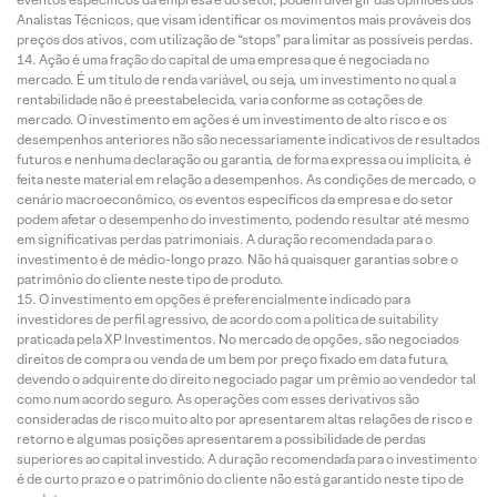
Analistas Técnicos, que visam identificar os movimentos mais prováveis dos
preços dos ativos, com utilização de “stops” para limitar as possíveis perdas.
Ação é uma fração do capital de uma empresa que é negociada no
mercado. É um título de renda variável, ou seja, um investimento no qual a
rentabilidade não é preestabelecida, varia conforme as cotações de
mercado. O investimento em ações é um investimento de alto risco e os
desempenhos anteriores não são necessariamente indicativos de resultados
futuros e nenhuma declaração ou garantia, de forma expressa ou implícita, é
feita neste material em relação a desempenhos. As condições de mercado, o
cenário macroeconômico, os eventos específicos da empresa e do setor
podem afetar o desempenho do investimento, podendo resultar até mesmo
em significativas perdas patrimoniais. A duração recomendada para o
investimento é de médio-longo prazo. Não há quaisquer garantias sobre o
patrimônio do cliente neste tipo de produto.
O investimento em opções é preferencialmente indicado para
investidores de perfil agressivo, de acordo com a política de suitability
praticada pela XP Investimentos. No mercado de opções, são negociados
direitos de compra ou venda de um bem por preço fixado em data futura,
devendo o adquirente do direito negociado pagar um prêmio ao vendedor tal
como num acordo seguro. As operações com esses derivativos são
consideradas de risco muito alto por apresentarem altas relações de risco e
retorno e algumas posições apresentarem a possibilidade de perdas
superiores ao capital investido. A duração recomendada para o investimento
é de curto prazo e o patrimônio do cliente não está garantido neste tipo de