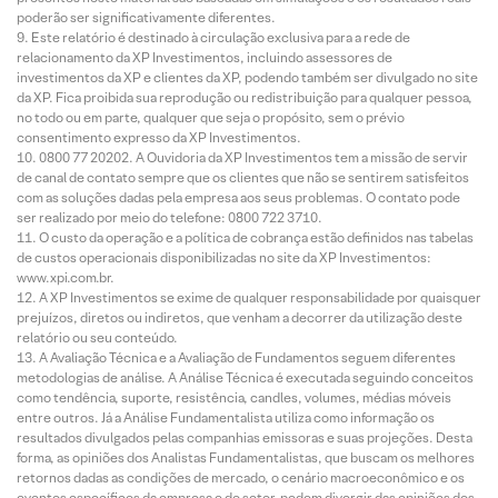
poderão ser significativamente diferentes.
Este relatório é destinado à circulação exclusiva para a rede de
relacionamento da XP Investimentos, incluindo assessores de
investimentos da XP e clientes da XP, podendo também ser divulgado no site
da XP. Fica proibida sua reprodução ou redistribuição para qualquer pessoa,
no todo ou em parte, qualquer que seja o propósito, sem o prévio
consentimento expresso da XP Investimentos.
0800 77 20202. A Ouvidoria da XP Investimentos tem a missão de servir
de canal de contato sempre que os clientes que não se sentirem satisfeitos
com as soluções dadas pela empresa aos seus problemas. O contato pode
ser realizado por meio do telefone: 0800 722 3710.
O custo da operação e a política de cobrança estão definidos nas tabelas
de custos operacionais disponibilizadas no site da XP Investimentos:
www.xpi.com.br.
A XP Investimentos se exime de qualquer responsabilidade por quaisquer
prejuízos, diretos ou indiretos, que venham a decorrer da utilização deste
relatório ou seu conteúdo.
A Avaliação Técnica e a Avaliação de Fundamentos seguem diferentes
metodologias de análise. A Análise Técnica é executada seguindo conceitos
como tendência, suporte, resistência, candles, volumes, médias móveis
entre outros. Já a Análise Fundamentalista utiliza como informação os
resultados divulgados pelas companhias emissoras e suas projeções. Desta
forma, as opiniões dos Analistas Fundamentalistas, que buscam os melhores
retornos dadas as condições de mercado, o cenário macroeconômico e os
eventos específicos da empresa e do setor, podem divergir das opiniões dos