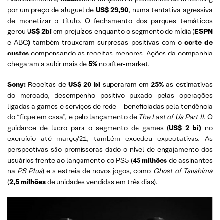
por um preço de aluguel de
US$ 29,90
, numa tentativa agressiva
de monetizar o título. O fechamento dos parques temáticos
gerou
US$ 2bi
em prejuízos enquanto o segmento de mídia (
ESPN
e ABC
)
também trouxeram surpresas positivas com o
corte de
custos
compensando as receitas menores. Ações da companhia
chegaram a subir mais de
5%
no after-market.
Sony:
Receitas de
US$ 20 bi
superaram em
25%
as estimativas
do mercado, desempenho positivo puxado pelas operações
ligadas a games e serviços de rede – beneficiadas pela tendência
do “fique em casa”, e pelo lançamento de
The Last of Us Part II
. O
guidance de lucro para o segmento de games (
US$ 2 bi)
no
exercício até março/21, também excedeu expectativas. As
perspectivas são promissoras dado o nível de engajamento dos
usuários frente ao lançamento do PS5 (
45 milhões
de assinantes
na
PS Plus
) e a estreia de novos jogos, como
Ghost of Tsushima
(
2,5 milhões
de unidades vendidas em três dias).