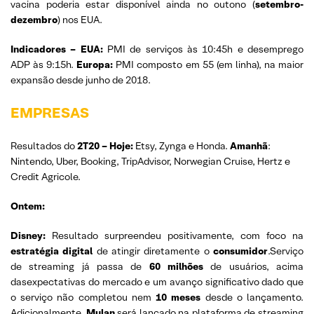
vacina poderia estar disponível ainda no outono (
setembro-
dezembro
) nos EUA.
Indicadores – EUA:
PMI de serviços às 10:45h e desemprego
ADP às 9:15h.
Europa:
PMI composto em 55 (em linha), na maior
expansão desde junho de 2018.
EMPRESAS
Resultados do
2T20
– Hoje:
Etsy, Zynga e Honda.
Amanhã
:
Nintendo, Uber, Booking, TripAdvisor, Norwegian Cruise, Hertz e
Credit Agricole.
Ontem:
Disney:
Resultado surpreendeu positivamente, com foco na
estratégia digital
de atingir diretamente o
consumidor
.Serviço
de streaming já passa de
60 milhões
de usuários, acima
dasexpectativas do mercado e um avanço significativo dado que
o serviço não completou nem
10 meses
desde o lançamento.
Adicionalmente,
Mulan
será lançado na plataforma de streaming