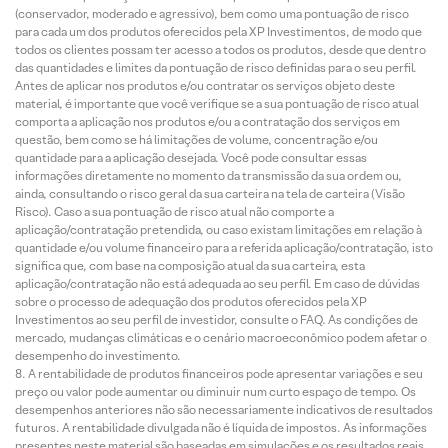
(conservador, moderado e agressivo), bem como uma pontuação de risco
para cada um dos produtos oferecidos pela XP Investimentos, de modo que
todos os clientes possam ter acesso a todos os produtos, desde que dentro
das quantidades e limites da pontuação de risco definidas para o seu perfil.
Antes de aplicar nos produtos e/ou contratar os serviços objeto deste
material, é importante que você verifique se a sua pontuação de risco atual
comporta a aplicação nos produtos e/ou a contratação dos serviços em
questão, bem como se há limitações de volume, concentração e/ou
quantidade para a aplicação desejada. Você pode consultar essas
informações diretamente no momento da transmissão da sua ordem ou,
ainda, consultando o risco geral da sua carteira na tela de carteira (Visão
Risco). Caso a sua pontuação de risco atual não comporte a
aplicação/contratação pretendida, ou caso existam limitações em relação à
quantidade e/ou volume financeiro para a referida aplicação/contratação, isto
significa que, com base na composição atual da sua carteira, esta
aplicação/contratação não está adequada ao seu perfil. Em caso de dúvidas
sobre o processo de adequação dos produtos oferecidos pela XP
Investimentos ao seu perfil de investidor, consulte o FAQ. As condições de
mercado, mudanças climáticas e o cenário macroeconômico podem afetar o
desempenho do investimento.
A rentabilidade de produtos financeiros pode apresentar variações e seu
preço ou valor pode aumentar ou diminuir num curto espaço de tempo. Os
desempenhos anteriores não são necessariamente indicativos de resultados
futuros. A rentabilidade divulgada não é líquida de impostos. As informações
presentes neste material são baseadas em simulações e os resultados reais