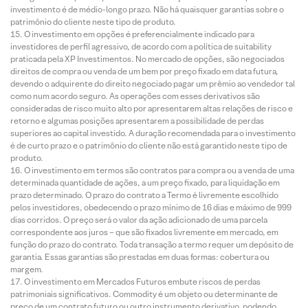
investimento é de médio-longo prazo. Não há quaisquer garantias sobre o
patrimônio do cliente neste tipo de produto.
O investimento em opções é preferencialmente indicado para
investidores de perfil agressivo, de acordo com a política de suitability
praticada pela XP Investimentos. No mercado de opções, são negociados
direitos de compra ou venda de um bem por preço fixado em data futura,
devendo o adquirente do direito negociado pagar um prêmio ao vendedor tal
como num acordo seguro. As operações com esses derivativos são
consideradas de risco muito alto por apresentarem altas relações de risco e
retorno e algumas posições apresentarem a possibilidade de perdas
superiores ao capital investido. A duração recomendada para o investimento
é de curto prazo e o patrimônio do cliente não está garantido neste tipo de
produto.
O investimento em termos são contratos para compra ou a venda de uma
determinada quantidade de ações, a um preço fixado, para liquidação em
prazo determinado. O prazo do contrato a Termo é livremente escolhido
pelos investidores, obedecendo o prazo mínimo de 16 dias e máximo de 999
dias corridos. O preço será o valor da ação adicionado de uma parcela
correspondente aos juros – que são fixados livremente em mercado, em
função do prazo do contrato. Toda transação a termo requer um depósito de
garantia. Essas garantias são prestadas em duas formas: cobertura ou
margem.
O investimento em Mercados Futuros embute riscos de perdas
patrimoniais significativos. Commodity é um objeto ou determinante de
preço de um contrato futuro ou outro instrumento derivativo, podendo