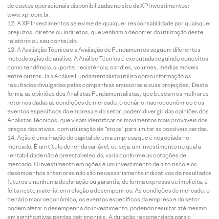
de custos operacionais disponibilizadas no site da XP Investimentos:
www.xpi.com.br.
A XP Investimentos se exime de qualquer responsabilidade por quaisquer
prejuízos, diretos ou indiretos, que venham a decorrer da utilização deste
relatório ou seu conteúdo.
A Avaliação Técnica e a Avaliação de Fundamentos seguem diferentes
metodologias de análise. A Análise Técnica é executada seguindo conceitos
como tendência, suporte, resistência, candles, volumes, médias móveis
entre outros. Já a Análise Fundamentalista utiliza como informação os
resultados divulgados pelas companhias emissoras e suas projeções. Desta
forma, as opiniões dos Analistas Fundamentalistas, que buscam os melhores
retornos dadas as condições de mercado, o cenário macroeconômico e os
eventos específicos da empresa e do setor, podem divergir das opiniões dos
Analistas Técnicos, que visam identificar os movimentos mais prováveis dos
preços dos ativos, com utilização de “stops” para limitar as possíveis perdas.
Ação é uma fração do capital de uma empresa que é negociada no
mercado. É um título de renda variável, ou seja, um investimento no qual a
rentabilidade não é preestabelecida, varia conforme as cotações de
mercado. O investimento em ações é um investimento de alto risco e os
desempenhos anteriores não são necessariamente indicativos de resultados
futuros e nenhuma declaração ou garantia, de forma expressa ou implícita, é
feita neste material em relação a desempenhos. As condições de mercado, o
cenário macroeconômico, os eventos específicos da empresa e do setor
podem afetar o desempenho do investimento, podendo resultar até mesmo
em significativas perdas patrimoniais. A duração recomendada para o