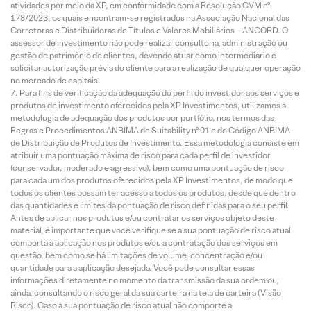
atividades por meio da XP, em conformidade com a Resolução CVM nº
178/2023, os quais encontram-se registrados na Associação Nacional das
Corretoras e Distribuidoras de Títulos e Valores Mobiliários – ANCORD. O
assessor de investimento não pode realizar consultoria, administração ou
gestão de patrimônio de clientes, devendo atuar como intermediário e
solicitar autorização prévia do cliente para a realização de qualquer operação
no mercado de capitais.
Para fins de verificação da adequação do perfil do investidor aos serviços e
produtos de investimento oferecidos pela XP Investimentos, utilizamos a
metodologia de adequação dos produtos por portfólio, nos termos das
Regras e Procedimentos ANBIMA de Suitability nº 01 e do Código ANBIMA
de Distribuição de Produtos de Investimento. Essa metodologia consiste em
atribuir uma pontuação máxima de risco para cada perfil de investidor
(conservador, moderado e agressivo), bem como uma pontuação de risco
para cada um dos produtos oferecidos pela XP Investimentos, de modo que
todos os clientes possam ter acesso a todos os produtos, desde que dentro
das quantidades e limites da pontuação de risco definidas para o seu perfil.
Antes de aplicar nos produtos e/ou contratar os serviços objeto deste
material, é importante que você verifique se a sua pontuação de risco atual
comporta a aplicação nos produtos e/ou a contratação dos serviços em
questão, bem como se há limitações de volume, concentração e/ou
quantidade para a aplicação desejada. Você pode consultar essas
informações diretamente no momento da transmissão da sua ordem ou,
ainda, consultando o risco geral da sua carteira na tela de carteira (Visão
Risco). Caso a sua pontuação de risco atual não comporte a