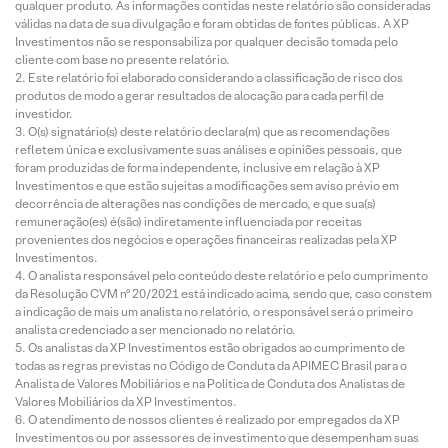
qualquer produto. As informações contidas neste relatório são consideradas
válidas na data de sua divulgação e foram obtidas de fontes públicas. A XP
Investimentos não se responsabiliza por qualquer decisão tomada pelo
cliente com base no presente relatório.
Este relatório foi elaborado considerando a classificação de risco dos
produtos de modo a gerar resultados de alocação para cada perfil de
investidor.
O(s) signatário(s) deste relatório declara(m) que as recomendações
refletem única e exclusivamente suas análises e opiniões pessoais, que
foram produzidas de forma independente, inclusive em relação à XP
Investimentos e que estão sujeitas a modificações sem aviso prévio em
decorrência de alterações nas condições de mercado, e que sua(s)
remuneração(es) é(são) indiretamente influenciada por receitas
provenientes dos negócios e operações financeiras realizadas pela XP
Investimentos.
O analista responsável pelo conteúdo deste relatório e pelo cumprimento
da Resolução CVM nº 20/2021 está indicado acima, sendo que, caso constem
a indicação de mais um analista no relatório, o responsável será o primeiro
analista credenciado a ser mencionado no relatório.
Os analistas da XP Investimentos estão obrigados ao cumprimento de
todas as regras previstas no Código de Conduta da APIMEC Brasil para o
Analista de Valores Mobiliários e na Política de Conduta dos Analistas de
Valores Mobiliários da XP Investimentos.
O atendimento de nossos clientes é realizado por empregados da XP
Investimentos ou por assessores de investimento que desempenham suas