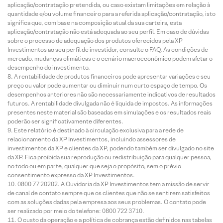
aplicação/contratação pretendida, ou caso existam limitações em relação à
quantidade e/ou volume financeiro para a referida aplicação/contratação, isto
significa que, com base na composição atual da sua carteira, esta
aplicação/contratação não está adequada ao seu perfil. Em caso de dúvidas
sobre o processo de adequação dos produtos oferecidos pela XP
Investimentos ao seu perfil de investidor, consulte o FAQ. As condições de
mercado, mudanças climáticas e o cenário macroeconômico podem afetar o
desempenho do investimento.
A rentabilidade de produtos financeiros pode apresentar variações e seu
preço ou valor pode aumentar ou diminuir num curto espaço de tempo. Os
desempenhos anteriores não são necessariamente indicativos de resultados
futuros. A rentabilidade divulgada não é líquida de impostos. As informações
presentes neste material são baseadas em simulações e os resultados reais
poderão ser significativamente diferentes.
Este relatório é destinado à circulação exclusiva para a rede de
relacionamento da XP Investimentos, incluindo assessores de
investimentos da XP e clientes da XP, podendo também ser divulgado no site
da XP. Fica proibida sua reprodução ou redistribuição para qualquer pessoa,
no todo ou em parte, qualquer que seja o propósito, sem o prévio
consentimento expresso da XP Investimentos.
0800 77 20202. A Ouvidoria da XP Investimentos tem a missão de servir
de canal de contato sempre que os clientes que não se sentirem satisfeitos
com as soluções dadas pela empresa aos seus problemas. O contato pode
ser realizado por meio do telefone: 0800 722 3710.
O custo da operação e a política de cobrança estão definidos nas tabelas