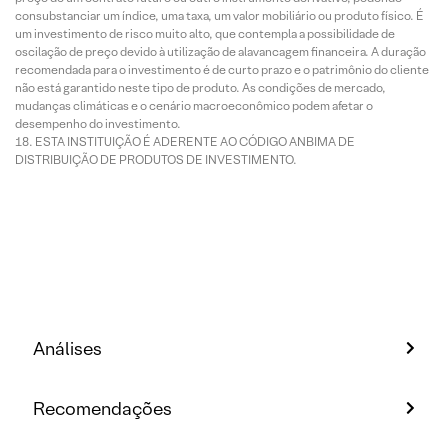
consubstanciar um índice, uma taxa, um valor mobiliário ou produto físico. É
um investimento de risco muito alto, que contempla a possibilidade de
oscilação de preço devido à utilização de alavancagem financeira. A duração
recomendada para o investimento é de curto prazo e o patrimônio do cliente
não está garantido neste tipo de produto. As condições de mercado,
mudanças climáticas e o cenário macroeconômico podem afetar o
desempenho do investimento.
ESTA INSTITUIÇÃO É ADERENTE AO CÓDIGO ANBIMA DE
DISTRIBUIÇÃO DE PRODUTOS DE INVESTIMENTO.
Análises
Recomendações