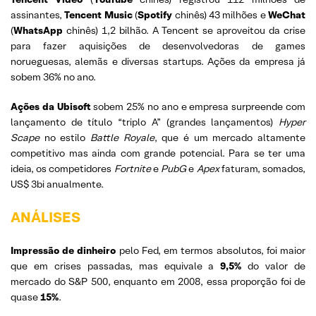
assinantes,
Tencent Music
(
Spotify
chinês) 43 milhões e
WeChat
(
WhatsApp
chinês) 1,2 bilhão. A Tencent se aproveitou da crise
para fazer aquisições de desenvolvedoras de games
norueguesas, alemãs e diversas startups. Ações da empresa já
sobem 36% no ano.
Ações da Ubisoft
sobem 25% no ano e empresa surpreende com
lançamento de título “triplo A” (grandes lançamentos)
Hyper
Scape
no estilo
Battle Royale
, que é um mercado altamente
competitivo mas ainda com grande potencial. Para se ter uma
ideia, os competidores
Fortnite
e
PubG
e
Apex
faturam, somados,
US$ 3bi anualmente.
ANÁLISES
Impressão de dinheiro
pelo Fed, em termos absolutos, foi maior
que em crises passadas, mas equivale a
9,5%
do valor de
mercado do S&P 500, enquanto em 2008, essa proporção foi de
quase
15%
.