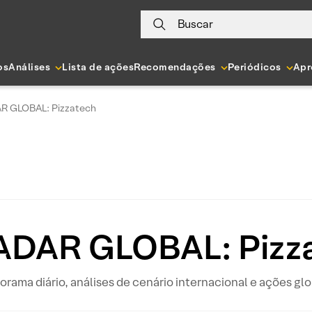
Buscar
os
Análises
Lista de ações
Recomendações
Periódicos
Apr
R GLOBAL: Pizzatech
DAR GLOBAL: Pizz
orama diário, análises de cenário internacional e ações glo