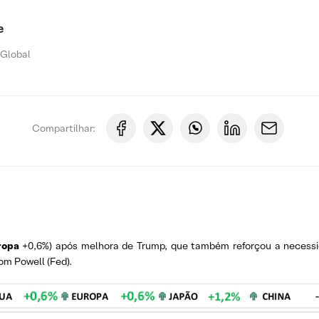
e
 Global
Compartilhar:
ropa
+0,6%) após melhora de Trump, que também reforçou a necessi
m Powell (Fed).