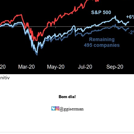
nitiv
Bom dia!