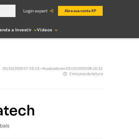
login expert
Abra sua conta XP
enda a Investir
Vídeos
05/10/2020 07:53:13 • Atualizado em 05/10/2020 08:16:21
2 minutos de leitura
atech
bais