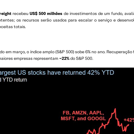
reight
recebeu
US$ 500 milhões
de investimentos de um fundo, aval
entes; os recursos serão usados para escalar o serviço e desenv
ceitas totais.
do em março, o índice amplo (S&P 500) sobe 6% no ano. Recuperação 
 maiores empresas representam
~22%
do S&P 500.