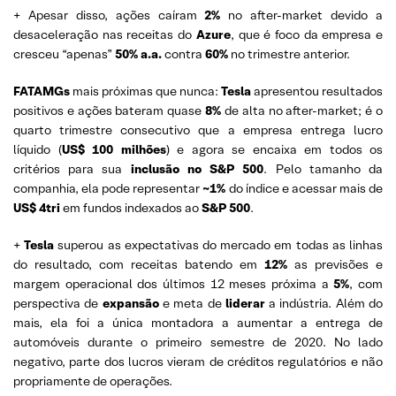
+ Apesar disso, ações caíram
2%
no after-market devido a
desaceleração nas receitas do
Azure
, que é foco da empresa e
cresceu “apenas”
50% a.a.
contra
60%
no trimestre anterior.
FATAMGs
mais próximas que nunca:
Tesla
apresentou resultados
positivos e ações bateram quase
8%
de alta no after-market; é o
quarto trimestre consecutivo que a empresa entrega lucro
líquido (
US$ 100 milhões
) e agora se encaixa em todos os
critérios para sua
inclusão no S&P 500
. Pelo tamanho da
companhia, ela pode representar
~1%
do índice e acessar mais de
US$ 4tri
em fundos indexados ao
S&P 500
.
+
Tesla
superou as expectativas do mercado em todas as linhas
do resultado, com receitas batendo em
12%
as previsões e
margem operacional dos últimos 12 meses próxima a
5%
, com
perspectiva de
expansão
e meta de
liderar
a indústria. Além do
mais, ela foi a única montadora a aumentar a entrega de
automóveis durante o primeiro semestre de 2020. No lado
negativo, parte dos lucros vieram de créditos regulatórios e não
propriamente de operações.