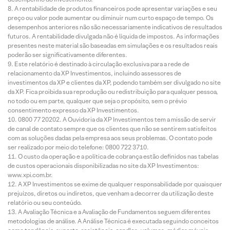
A rentabilidade de produtos financeiros pode apresentar variações e seu
preço ou valor pode aumentar ou diminuir num curto espaço de tempo. Os
desempenhos anteriores não são necessariamente indicativos de resultados
futuros. A rentabilidade divulgada não é líquida de impostos. As informações
presentes neste material são baseadas em simulações e os resultados reais
poderão ser significativamente diferentes.
Este relatório é destinado à circulação exclusiva para a rede de
relacionamento da XP Investimentos, incluindo assessores de
investimentos da XP e clientes da XP, podendo também ser divulgado no site
da XP. Fica proibida sua reprodução ou redistribuição para qualquer pessoa,
no todo ou em parte, qualquer que seja o propósito, sem o prévio
consentimento expresso da XP Investimentos.
0800 77 20202. A Ouvidoria da XP Investimentos tem a missão de servir
de canal de contato sempre que os clientes que não se sentirem satisfeitos
com as soluções dadas pela empresa aos seus problemas. O contato pode
ser realizado por meio do telefone: 0800 722 3710.
O custo da operação e a política de cobrança estão definidos nas tabelas
de custos operacionais disponibilizadas no site da XP Investimentos:
www.xpi.com.br.
A XP Investimentos se exime de qualquer responsabilidade por quaisquer
prejuízos, diretos ou indiretos, que venham a decorrer da utilização deste
relatório ou seu conteúdo.
A Avaliação Técnica e a Avaliação de Fundamentos seguem diferentes
metodologias de análise. A Análise Técnica é executada seguindo conceitos