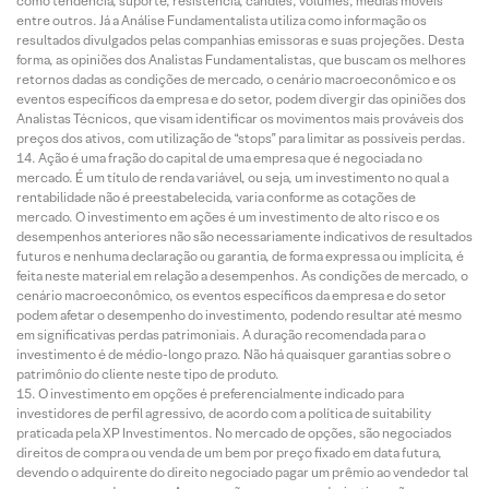
como tendência, suporte, resistência, candles, volumes, médias móveis
entre outros. Já a Análise Fundamentalista utiliza como informação os
resultados divulgados pelas companhias emissoras e suas projeções. Desta
forma, as opiniões dos Analistas Fundamentalistas, que buscam os melhores
retornos dadas as condições de mercado, o cenário macroeconômico e os
eventos específicos da empresa e do setor, podem divergir das opiniões dos
Analistas Técnicos, que visam identificar os movimentos mais prováveis dos
preços dos ativos, com utilização de “stops” para limitar as possíveis perdas.
Ação é uma fração do capital de uma empresa que é negociada no
mercado. É um título de renda variável, ou seja, um investimento no qual a
rentabilidade não é preestabelecida, varia conforme as cotações de
mercado. O investimento em ações é um investimento de alto risco e os
desempenhos anteriores não são necessariamente indicativos de resultados
futuros e nenhuma declaração ou garantia, de forma expressa ou implícita, é
feita neste material em relação a desempenhos. As condições de mercado, o
cenário macroeconômico, os eventos específicos da empresa e do setor
podem afetar o desempenho do investimento, podendo resultar até mesmo
em significativas perdas patrimoniais. A duração recomendada para o
investimento é de médio-longo prazo. Não há quaisquer garantias sobre o
patrimônio do cliente neste tipo de produto.
O investimento em opções é preferencialmente indicado para
investidores de perfil agressivo, de acordo com a política de suitability
praticada pela XP Investimentos. No mercado de opções, são negociados
direitos de compra ou venda de um bem por preço fixado em data futura,
devendo o adquirente do direito negociado pagar um prêmio ao vendedor tal