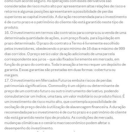
como num acordo seguro. As operações com esses derivativos são
consideradas de risco muito alto por apresentarem altas relações de risco e
retorno e algumas posições apresentarem a possibilidade de perdas
superiores ao capital investido. A duração recomendada para o investimento
é de curto prazo e o patrimônio do cliente não está garantido neste tipo de
produto.
O investimento em termos são contratos para compra ou a venda de uma
determinada quantidade de ações, a um preço fixado, para liquidação em
prazo determinado. O prazo do contrato a Termo é livremente escolhido
pelos investidores, obedecendo o prazo mínimo de 16 dias e máximo de 999
dias corridos. O preço será o valor da ação adicionado de uma parcela
correspondente aos juros – que são fixados livremente em mercado, em
função do prazo do contrato. Toda transação a termo requer um depósito de
garantia. Essas garantias são prestadas em duas formas: cobertura ou
margem.
O investimento em Mercados Futuros embute riscos de perdas
patrimoniais significativos. Commodity é um objeto ou determinante de
preço de um contrato futuro ou outro instrumento derivativo, podendo
consubstanciar um índice, uma taxa, um valor mobiliário ou produto físico. É
um investimento de risco muito alto, que contempla a possibilidade de
oscilação de preço devido à utilização de alavancagem financeira. A duração
recomendada para o investimento é de curto prazo e o patrimônio do cliente
não está garantido neste tipo de produto. As condições de mercado,
mudanças climáticas e o cenário macroeconômico podem afetar o
desempenho do investimento.