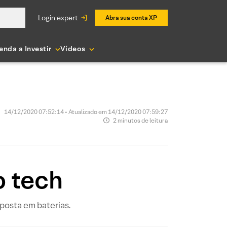
login expert
Abra sua conta XP
enda a Investir
Vídeos
14/12/2020 07:52:14 • Atualizado em 14/12/2020 07:59:27
2 minutos de leitura
 tech
posta em baterias.