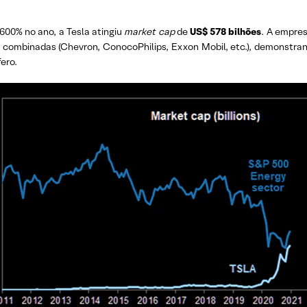
600% no ano, a Tesla atingiu
market cap
de
US$ 578 bilhões
. A empre
combinadas (Chevron, ConocoPhilips, Exxon Mobil, etc.), demonstran
fero.