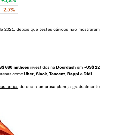
de 2021, depois que testes clínicos não mostraram
S$ 680 milhões
investidos na
Doordash
em
~US$ 12
empresas como
Uber
,
Slack
,
Tencent
,
Rappi
e
Didi
.
eculações
de que a empresa planeja gradualmente