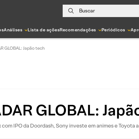
Buscar
os
Análises
Lista de ações
Recomendações
Periódicos
Apr
R GLOBAL: Japão tech
DAR GLOBAL: Japão
x com IPO da Doordash, Sony investe em animes e Toyota a