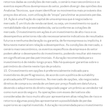
retornos dadas as condições de mercado, o cenário macroeconômico e os
eventos específicos da empresa e do setor, podem divergir das opiniões dos
Analistas Técnicos, que visam identificar os movimentos mais prováveis dos
preços dos ativos, com utilização de “stops” para limitar as possíveis perdas.
Ação é uma fração do capital de uma empresa que é negociada no
mercado. É um título de renda variável, ou seja, um investimento no qual a
rentabilidade não é preestabelecida, varia conforme as cotações de
mercado. O investimento em ações é um investimento de alto risco e os
desempenhos anteriores não são necessariamente indicativos de resultados
futuros e nenhuma declaração ou garantia, de forma expressa ou implícita, é
feita neste material em relação a desempenhos. As condições de mercado, o
cenário macroeconômico, os eventos específicos da empresa e do setor
podem afetar o desempenho do investimento, podendo resultar até mesmo
em significativas perdas patrimoniais. A duração recomendada para o
investimento é de médio-longo prazo. Não há quaisquer garantias sobre o
patrimônio do cliente neste tipo de produto.
O investimento em opções é preferencialmente indicado para
investidores de perfil agressivo, de acordo com a política de suitability
praticada pela XP Investimentos. No mercado de opções, são negociados
direitos de compra ou venda de um bem por preço fixado em data futura,
devendo o adquirente do direito negociado pagar um prêmio ao vendedor tal
como num acordo seguro. As operações com esses derivativos são
consideradas de risco muito alto por apresentarem altas relações de risco e
retorno e algumas posições apresentarem a possibilidade de perdas
superiores ao capital investido. A duração recomendada para o investimento