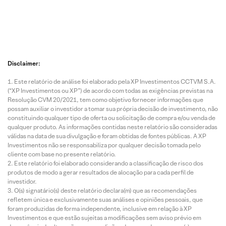
Disclaimer:
Este relatório de análise foi elaborado pela XP Investimentos CCTVM S.A.
(“XP Investimentos ou XP”) de acordo com todas as exigências previstas na
Resolução CVM 20/2021, tem como objetivo fornecer informações que
possam auxiliar o investidor a tomar sua própria decisão de investimento, não
constituindo qualquer tipo de oferta ou solicitação de compra e/ou venda de
qualquer produto. As informações contidas neste relatório são consideradas
válidas na data de sua divulgação e foram obtidas de fontes públicas. A XP
Investimentos não se responsabiliza por qualquer decisão tomada pelo
cliente com base no presente relatório.
Este relatório foi elaborado considerando a classificação de risco dos
produtos de modo a gerar resultados de alocação para cada perfil de
investidor.
O(s) signatário(s) deste relatório declara(m) que as recomendações
refletem única e exclusivamente suas análises e opiniões pessoais, que
foram produzidas de forma independente, inclusive em relação à XP
Investimentos e que estão sujeitas a modificações sem aviso prévio em