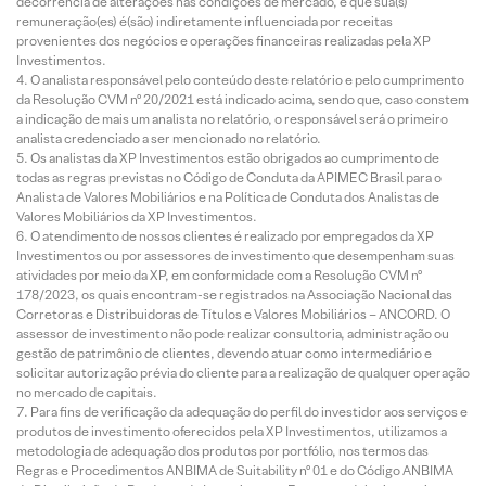
decorrência de alterações nas condições de mercado, e que sua(s)
remuneração(es) é(são) indiretamente influenciada por receitas
provenientes dos negócios e operações financeiras realizadas pela XP
Investimentos.
O analista responsável pelo conteúdo deste relatório e pelo cumprimento
da Resolução CVM nº 20/2021 está indicado acima, sendo que, caso constem
a indicação de mais um analista no relatório, o responsável será o primeiro
analista credenciado a ser mencionado no relatório.
Os analistas da XP Investimentos estão obrigados ao cumprimento de
todas as regras previstas no Código de Conduta da APIMEC Brasil para o
Analista de Valores Mobiliários e na Política de Conduta dos Analistas de
Valores Mobiliários da XP Investimentos.
O atendimento de nossos clientes é realizado por empregados da XP
Investimentos ou por assessores de investimento que desempenham suas
atividades por meio da XP, em conformidade com a Resolução CVM nº
178/2023, os quais encontram-se registrados na Associação Nacional das
Corretoras e Distribuidoras de Títulos e Valores Mobiliários – ANCORD. O
assessor de investimento não pode realizar consultoria, administração ou
gestão de patrimônio de clientes, devendo atuar como intermediário e
solicitar autorização prévia do cliente para a realização de qualquer operação
no mercado de capitais.
Para fins de verificação da adequação do perfil do investidor aos serviços e
produtos de investimento oferecidos pela XP Investimentos, utilizamos a
metodologia de adequação dos produtos por portfólio, nos termos das
Regras e Procedimentos ANBIMA de Suitability nº 01 e do Código ANBIMA