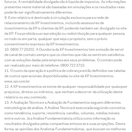
futuros. A rentabilidade divulgada não é líquida de impostos. As informações
presentes neste material são baseadas em simulações e os resultados reais
poderão ser significativamente diferentes.
Este relatório é destinado à circulação exclusiva para a rede de
relacionamento da XP Investimentos, incluindo assessores de
investimentos da XP e clientes da XP, podendo também ser divulgado no site
da XP. Fica proibida sua reprodução ou redistribuição para qualquer pessoa,
no todo ou em parte, qualquer que seja o propósito, sem o prévio
consentimento expresso da XP Investimentos.
0800 77 20202. A Ouvidoria da XP Investimentos tem a missão de servir
de canal de contato sempre que os clientes que não se sentirem satisfeitos
com as soluções dadas pela empresa aos seus problemas. O contato pode
ser realizado por meio do telefone: 0800 722 3710.
O custo da operação e a política de cobrança estão definidos nas tabelas
de custos operacionais disponibilizadas no site da XP Investimentos:
www.xpi.com.br.
A XP Investimentos se exime de qualquer responsabilidade por quaisquer
prejuízos, diretos ou indiretos, que venham a decorrer da utilização deste
relatório ou seu conteúdo.
A Avaliação Técnica e a Avaliação de Fundamentos seguem diferentes
metodologias de análise. A Análise Técnica é executada seguindo conceitos
como tendência, suporte, resistência, candles, volumes, médias móveis
entre outros. Já a Análise Fundamentalista utiliza como informação os
resultados divulgados pelas companhias emissoras e suas projeções. Desta
forma, as opiniões dos Analistas Fundamentalistas, que buscam os melhores