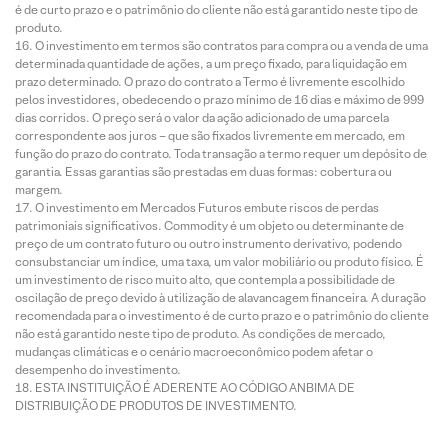
é de curto prazo e o patrimônio do cliente não está garantido neste tipo de
produto.
O investimento em termos são contratos para compra ou a venda de uma
determinada quantidade de ações, a um preço fixado, para liquidação em
prazo determinado. O prazo do contrato a Termo é livremente escolhido
pelos investidores, obedecendo o prazo mínimo de 16 dias e máximo de 999
dias corridos. O preço será o valor da ação adicionado de uma parcela
correspondente aos juros – que são fixados livremente em mercado, em
função do prazo do contrato. Toda transação a termo requer um depósito de
garantia. Essas garantias são prestadas em duas formas: cobertura ou
margem.
O investimento em Mercados Futuros embute riscos de perdas
patrimoniais significativos. Commodity é um objeto ou determinante de
preço de um contrato futuro ou outro instrumento derivativo, podendo
consubstanciar um índice, uma taxa, um valor mobiliário ou produto físico. É
um investimento de risco muito alto, que contempla a possibilidade de
oscilação de preço devido à utilização de alavancagem financeira. A duração
recomendada para o investimento é de curto prazo e o patrimônio do cliente
não está garantido neste tipo de produto. As condições de mercado,
mudanças climáticas e o cenário macroeconômico podem afetar o
desempenho do investimento.
ESTA INSTITUIÇÃO É ADERENTE AO CÓDIGO ANBIMA DE
DISTRIBUIÇÃO DE PRODUTOS DE INVESTIMENTO.