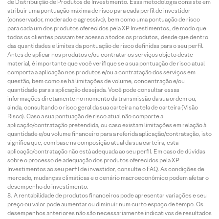
de Distribuição de Produtos de Investimento. Essa metodologia consiste em
atribuir uma pontuação máxima de risco para cada perfil de investidor
(conservador, moderado e agressivo), bem como uma pontuação de risco
para cada um dos produtos oferecidos pela XP Investimentos, de modo que
todos os clientes possam ter acesso a todos os produtos, desde que dentro
das quantidades e limites da pontuação de risco definidas para o seu perfil.
Antes de aplicar nos produtos e/ou contratar os serviços objeto deste
material, é importante que você verifique se a sua pontuação de risco atual
comporta a aplicação nos produtos e/ou a contratação dos serviços em
questão, bem como se há limitações de volume, concentração e/ou
quantidade para a aplicação desejada. Você pode consultar essas
informações diretamente no momento da transmissão da sua ordem ou,
ainda, consultando o risco geral da sua carteira na tela de carteira (Visão
Risco). Caso a sua pontuação de risco atual não comporte a
aplicação/contratação pretendida, ou caso existam limitações em relação à
quantidade e/ou volume financeiro para a referida aplicação/contratação, isto
significa que, com base na composição atual da sua carteira, esta
aplicação/contratação não está adequada ao seu perfil. Em caso de dúvidas
sobre o processo de adequação dos produtos oferecidos pela XP
Investimentos ao seu perfil de investidor, consulte o FAQ. As condições de
mercado, mudanças climáticas e o cenário macroeconômico podem afetar o
desempenho do investimento.
A rentabilidade de produtos financeiros pode apresentar variações e seu
preço ou valor pode aumentar ou diminuir num curto espaço de tempo. Os
desempenhos anteriores não são necessariamente indicativos de resultados