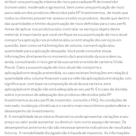
atribuir uma pontuação máxima de risco para cada perfil de investidor
(conservador, moderado e agressivo), bem como uma pontuação de risco
para cada um dos produtos oferecidos pela XP Investimentos, de modo que
todos os clientes possam ter acesso a todos os produtos, desde que dentro
das quantidades e limites da pontuação de risco definidas para o seu perfil.
Antes de aplicar nos produtos e/ou contratar os serviços objeto deste
material, é importante que você verifique se a sua pontuação de risco atual
comporta a aplicação nos produtos e/ou a contratação dos serviços em
questão, bem como se há limitações de volume, concentração e/ou
quantidade para a aplicação desejada. Você pode consultar essas
informações diretamente no momento da transmissão da sua ordem ou,
ainda, consultando o risco geral da sua carteira na tela de carteira (Visão
Risco). Caso a sua pontuação de risco atual não comporte a
aplicação/contratação pretendida, ou caso existam limitações em relação à
quantidade e/ou volume financeiro para a referida aplicação/contratação, isto
significa que, com base na composição atual da sua carteira, esta
aplicação/contratação não está adequada ao seu perfil. Em caso de dúvidas
sobre o processo de adequação dos produtos oferecidos pela XP
Investimentos ao seu perfil de investidor, consulte o FAQ. As condições de
mercado, mudanças climáticas e o cenário macroeconômico podem afetar o
desempenho do investimento.
A rentabilidade de produtos financeiros pode apresentar variações e seu
preço ou valor pode aumentar ou diminuir num curto espaço de tempo. Os
desempenhos anteriores não são necessariamente indicativos de resultados
futuros. A rentabilidade divulgada não é líquida de impostos. As informações