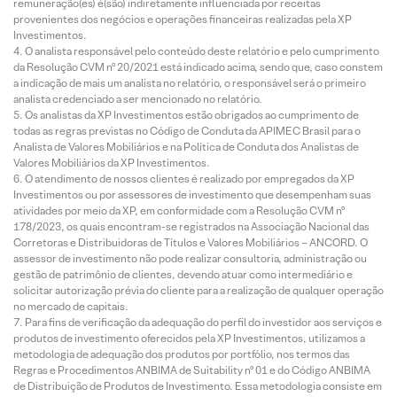
remuneração(es) é(são) indiretamente influenciada por receitas
provenientes dos negócios e operações financeiras realizadas pela XP
Investimentos.
O analista responsável pelo conteúdo deste relatório e pelo cumprimento
da Resolução CVM nº 20/2021 está indicado acima, sendo que, caso constem
a indicação de mais um analista no relatório, o responsável será o primeiro
analista credenciado a ser mencionado no relatório.
Os analistas da XP Investimentos estão obrigados ao cumprimento de
todas as regras previstas no Código de Conduta da APIMEC Brasil para o
Analista de Valores Mobiliários e na Política de Conduta dos Analistas de
Valores Mobiliários da XP Investimentos.
O atendimento de nossos clientes é realizado por empregados da XP
Investimentos ou por assessores de investimento que desempenham suas
atividades por meio da XP, em conformidade com a Resolução CVM nº
178/2023, os quais encontram-se registrados na Associação Nacional das
Corretoras e Distribuidoras de Títulos e Valores Mobiliários – ANCORD. O
assessor de investimento não pode realizar consultoria, administração ou
gestão de patrimônio de clientes, devendo atuar como intermediário e
solicitar autorização prévia do cliente para a realização de qualquer operação
no mercado de capitais.
Para fins de verificação da adequação do perfil do investidor aos serviços e
produtos de investimento oferecidos pela XP Investimentos, utilizamos a
metodologia de adequação dos produtos por portfólio, nos termos das
Regras e Procedimentos ANBIMA de Suitability nº 01 e do Código ANBIMA
de Distribuição de Produtos de Investimento. Essa metodologia consiste em