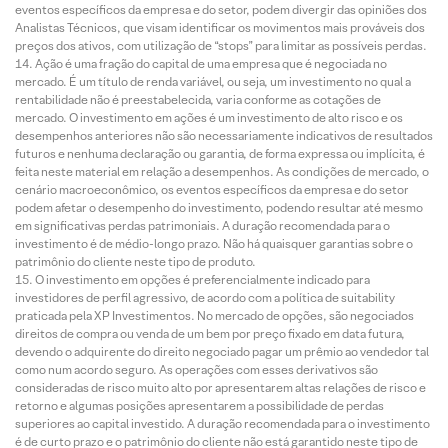
eventos específicos da empresa e do setor, podem divergir das opiniões dos
Analistas Técnicos, que visam identificar os movimentos mais prováveis dos
preços dos ativos, com utilização de “stops” para limitar as possíveis perdas.
Ação é uma fração do capital de uma empresa que é negociada no
mercado. É um título de renda variável, ou seja, um investimento no qual a
rentabilidade não é preestabelecida, varia conforme as cotações de
mercado. O investimento em ações é um investimento de alto risco e os
desempenhos anteriores não são necessariamente indicativos de resultados
futuros e nenhuma declaração ou garantia, de forma expressa ou implícita, é
feita neste material em relação a desempenhos. As condições de mercado, o
cenário macroeconômico, os eventos específicos da empresa e do setor
podem afetar o desempenho do investimento, podendo resultar até mesmo
em significativas perdas patrimoniais. A duração recomendada para o
investimento é de médio-longo prazo. Não há quaisquer garantias sobre o
patrimônio do cliente neste tipo de produto.
O investimento em opções é preferencialmente indicado para
investidores de perfil agressivo, de acordo com a política de suitability
praticada pela XP Investimentos. No mercado de opções, são negociados
direitos de compra ou venda de um bem por preço fixado em data futura,
devendo o adquirente do direito negociado pagar um prêmio ao vendedor tal
como num acordo seguro. As operações com esses derivativos são
consideradas de risco muito alto por apresentarem altas relações de risco e
retorno e algumas posições apresentarem a possibilidade de perdas
superiores ao capital investido. A duração recomendada para o investimento
é de curto prazo e o patrimônio do cliente não está garantido neste tipo de