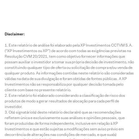
Disclaimer:
Este relatório de análise foi elaborado pela XP Investimentos CCTVM S.A.
(“XP Investimentos ou XP”) de acordo com todas as exigências previstas na
Resolução CVM 20/2021, tem como objetivo fornecer informações que
possam auxiliar o investidor a tomar sua própria decisão de investimento, não
constituindo qualquer tipo de oferta ou solicitação de compra e/ou venda de
qualquer produto. As informações contidas neste relatório são consideradas
válidas na data de sua divulgação e foram obtidas de fontes públicas. A XP
Investimentos não se responsabiliza por qualquer decisão tomada pelo
cliente com base no presente relatório.
Este relatório foi elaborado considerando a classificação de risco dos
produtos de modo a gerar resultados de alocação para cada perfil de
investidor.
O(s) signatário(s) deste relatório declara(m) que as recomendações
refletem única e exclusivamente suas análises e opiniões pessoais, que
foram produzidas de forma independente, inclusive em relação à XP
Investimentos e que estão sujeitas a modificações sem aviso prévio em
decorrência de alterações nas condições de mercado, e que sua(s)