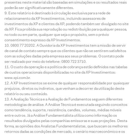
presentes neste material são baseadas em simulações e os resultados reais
poderão ser significativamente diferentes.
Este relatório é destinado à circulação exclusiva para a rede de
relacionamento da XP Investimentos, incluindo assessores de
investimentos da XP e clientes da XP, podendo também ser divulgado no site
da XP. Fica proibida sua reprodução ou redistribuição para qualquer pessoa,
no todo ou em parte, qualquer que seja o propósito, sem o prévio
consentimento expresso da XP Investimentos.
0800 77 20202. A Ouvidoria da XP Investimentos tem a missão de servir
de canal de contato sempre que os clientes que não se sentirem satisfeitos
com as soluções dadas pela empresa aos seus problemas. O contato pode
ser realizado por meio do telefone: 0800 722 3710.
O custo da operação e a política de cobrança estão definidos nas tabelas
de custos operacionais disponibilizadas no site da XP Investimentos:
www.xpi.com.br.
A XP Investimentos se exime de qualquer responsabilidade por quaisquer
prejuízos, diretos ou indiretos, que venham a decorrer da utilização deste
relatório ou seu conteúdo.
A Avaliação Técnica e a Avaliação de Fundamentos seguem diferentes
metodologias de análise. A Análise Técnica é executada seguindo conceitos
como tendência, suporte, resistência, candles, volumes, médias móveis
entre outros. Já a Análise Fundamentalista utiliza como informação os
resultados divulgados pelas companhias emissoras e suas projeções. Desta
forma, as opiniões dos Analistas Fundamentalistas, que buscam os melhores
retornos dadas as condições de mercado, o cenário macroeconômico e os