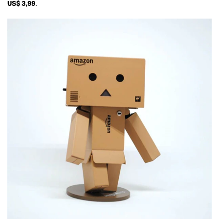
US$ 3,99
.