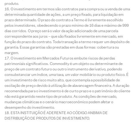
produto.
O investimento em termos são contratos para compra ou a venda de uma
determinada quantidade de ações, a um preço fixado, para liquidação em
prazo determinado. O prazo do contrato a Termo é livremente escolhido
pelos investidores, obedecendo o prazo mínimo de 16 dias e máximo de 999
dias corridos. O preço será o valor da ação adicionado de uma parcela
correspondente aos juros – que são fixados livremente em mercado, em
função do prazo do contrato. Toda transação a termo requer um depósito de
garantia. Essas garantias são prestadas em duas formas: cobertura ou
margem.
O investimento em Mercados Futuros embute riscos de perdas
patrimoniais significativos. Commodity é um objeto ou determinante de
preço de um contrato futuro ou outro instrumento derivativo, podendo
consubstanciar um índice, uma taxa, um valor mobiliário ou produto físico. É
um investimento de risco muito alto, que contempla a possibilidade de
oscilação de preço devido à utilização de alavancagem financeira. A duração
recomendada para o investimento é de curto prazo e o patrimônio do cliente
não está garantido neste tipo de produto. As condições de mercado,
mudanças climáticas e o cenário macroeconômico podem afetar o
desempenho do investimento.
ESTA INSTITUIÇÃO É ADERENTE AO CÓDIGO ANBIMA DE
DISTRIBUIÇÃO DE PRODUTOS DE INVESTIMENTO.