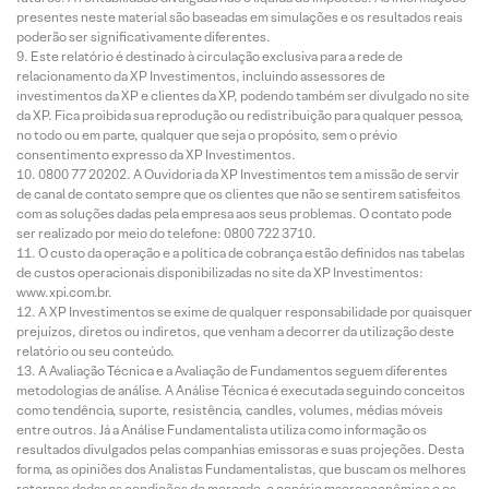
presentes neste material são baseadas em simulações e os resultados reais
poderão ser significativamente diferentes.
Este relatório é destinado à circulação exclusiva para a rede de
relacionamento da XP Investimentos, incluindo assessores de
investimentos da XP e clientes da XP, podendo também ser divulgado no site
da XP. Fica proibida sua reprodução ou redistribuição para qualquer pessoa,
no todo ou em parte, qualquer que seja o propósito, sem o prévio
consentimento expresso da XP Investimentos.
0800 77 20202. A Ouvidoria da XP Investimentos tem a missão de servir
de canal de contato sempre que os clientes que não se sentirem satisfeitos
com as soluções dadas pela empresa aos seus problemas. O contato pode
ser realizado por meio do telefone: 0800 722 3710.
O custo da operação e a política de cobrança estão definidos nas tabelas
de custos operacionais disponibilizadas no site da XP Investimentos:
www.xpi.com.br.
A XP Investimentos se exime de qualquer responsabilidade por quaisquer
prejuízos, diretos ou indiretos, que venham a decorrer da utilização deste
relatório ou seu conteúdo.
A Avaliação Técnica e a Avaliação de Fundamentos seguem diferentes
metodologias de análise. A Análise Técnica é executada seguindo conceitos
como tendência, suporte, resistência, candles, volumes, médias móveis
entre outros. Já a Análise Fundamentalista utiliza como informação os
resultados divulgados pelas companhias emissoras e suas projeções. Desta
forma, as opiniões dos Analistas Fundamentalistas, que buscam os melhores
retornos dadas as condições de mercado, o cenário macroeconômico e os