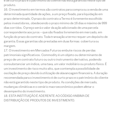
é de curto prazo e o patrimônio do cliente não está garantido neste tipo de
produto.
O investimento em termos são contratos para compra ou a venda de uma
determinada quantidade de ações, a um preço fixado, para liquidação em
prazo determinado. O prazo do contrato a Termo é livremente escolhido
pelos investidores, obedecendo o prazo mínimo de 16 dias e máximo de 999
dias corridos. O preço será o valor da ação adicionado de uma parcela
correspondente aos juros – que são fixados livremente em mercado, em
função do prazo do contrato. Toda transação a termo requer um depósito de
garantia. Essas garantias são prestadas em duas formas: cobertura ou
margem.
O investimento em Mercados Futuros embute riscos de perdas
patrimoniais significativos. Commodity é um objeto ou determinante de
preço de um contrato futuro ou outro instrumento derivativo, podendo
consubstanciar um índice, uma taxa, um valor mobiliário ou produto físico. É
um investimento de risco muito alto, que contempla a possibilidade de
oscilação de preço devido à utilização de alavancagem financeira. A duração
recomendada para o investimento é de curto prazo e o patrimônio do cliente
não está garantido neste tipo de produto. As condições de mercado,
mudanças climáticas e o cenário macroeconômico podem afetar o
desempenho do investimento.
ESTA INSTITUIÇÃO É ADERENTE AO CÓDIGO ANBIMA DE
DISTRIBUIÇÃO DE PRODUTOS DE INVESTIMENTO.