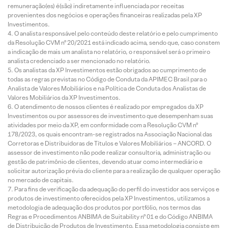
remuneração(es) é(são) indiretamente influenciada por receitas
provenientes dos negócios e operações financeiras realizadas pela XP
Investimentos.
O analista responsável pelo conteúdo deste relatório e pelo cumprimento
da Resolução CVM nº 20/2021 está indicado acima, sendo que, caso constem
a indicação de mais um analista no relatório, o responsável será o primeiro
analista credenciado a ser mencionado no relatório.
Os analistas da XP Investimentos estão obrigados ao cumprimento de
todas as regras previstas no Código de Conduta da APIMEC Brasil para o
Analista de Valores Mobiliários e na Política de Conduta dos Analistas de
Valores Mobiliários da XP Investimentos.
O atendimento de nossos clientes é realizado por empregados da XP
Investimentos ou por assessores de investimento que desempenham suas
atividades por meio da XP, em conformidade com a Resolução CVM nº
178/2023, os quais encontram-se registrados na Associação Nacional das
Corretoras e Distribuidoras de Títulos e Valores Mobiliários – ANCORD. O
assessor de investimento não pode realizar consultoria, administração ou
gestão de patrimônio de clientes, devendo atuar como intermediário e
solicitar autorização prévia do cliente para a realização de qualquer operação
no mercado de capitais.
Para fins de verificação da adequação do perfil do investidor aos serviços e
produtos de investimento oferecidos pela XP Investimentos, utilizamos a
metodologia de adequação dos produtos por portfólio, nos termos das
Regras e Procedimentos ANBIMA de Suitability nº 01 e do Código ANBIMA
de Distribuição de Produtos de Investimento. Essa metodologia consiste em