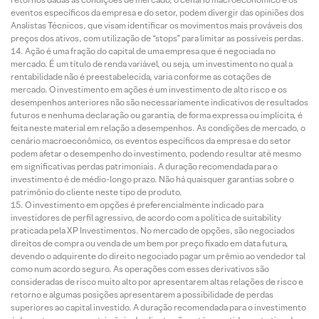
eventos específicos da empresa e do setor, podem divergir das opiniões dos
Analistas Técnicos, que visam identificar os movimentos mais prováveis dos
preços dos ativos, com utilização de “stops” para limitar as possíveis perdas.
Ação é uma fração do capital de uma empresa que é negociada no
mercado. É um título de renda variável, ou seja, um investimento no qual a
rentabilidade não é preestabelecida, varia conforme as cotações de
mercado. O investimento em ações é um investimento de alto risco e os
desempenhos anteriores não são necessariamente indicativos de resultados
futuros e nenhuma declaração ou garantia, de forma expressa ou implícita, é
feita neste material em relação a desempenhos. As condições de mercado, o
cenário macroeconômico, os eventos específicos da empresa e do setor
podem afetar o desempenho do investimento, podendo resultar até mesmo
em significativas perdas patrimoniais. A duração recomendada para o
investimento é de médio-longo prazo. Não há quaisquer garantias sobre o
patrimônio do cliente neste tipo de produto.
O investimento em opções é preferencialmente indicado para
investidores de perfil agressivo, de acordo com a política de suitability
praticada pela XP Investimentos. No mercado de opções, são negociados
direitos de compra ou venda de um bem por preço fixado em data futura,
devendo o adquirente do direito negociado pagar um prêmio ao vendedor tal
como num acordo seguro. As operações com esses derivativos são
consideradas de risco muito alto por apresentarem altas relações de risco e
retorno e algumas posições apresentarem a possibilidade de perdas
superiores ao capital investido. A duração recomendada para o investimento