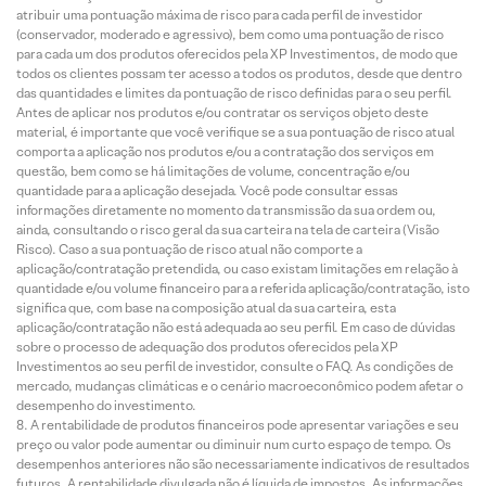
atribuir uma pontuação máxima de risco para cada perfil de investidor
(conservador, moderado e agressivo), bem como uma pontuação de risco
para cada um dos produtos oferecidos pela XP Investimentos, de modo que
todos os clientes possam ter acesso a todos os produtos, desde que dentro
das quantidades e limites da pontuação de risco definidas para o seu perfil.
Antes de aplicar nos produtos e/ou contratar os serviços objeto deste
material, é importante que você verifique se a sua pontuação de risco atual
comporta a aplicação nos produtos e/ou a contratação dos serviços em
questão, bem como se há limitações de volume, concentração e/ou
quantidade para a aplicação desejada. Você pode consultar essas
informações diretamente no momento da transmissão da sua ordem ou,
ainda, consultando o risco geral da sua carteira na tela de carteira (Visão
Risco). Caso a sua pontuação de risco atual não comporte a
aplicação/contratação pretendida, ou caso existam limitações em relação à
quantidade e/ou volume financeiro para a referida aplicação/contratação, isto
significa que, com base na composição atual da sua carteira, esta
aplicação/contratação não está adequada ao seu perfil. Em caso de dúvidas
sobre o processo de adequação dos produtos oferecidos pela XP
Investimentos ao seu perfil de investidor, consulte o FAQ. As condições de
mercado, mudanças climáticas e o cenário macroeconômico podem afetar o
desempenho do investimento.
A rentabilidade de produtos financeiros pode apresentar variações e seu
preço ou valor pode aumentar ou diminuir num curto espaço de tempo. Os
desempenhos anteriores não são necessariamente indicativos de resultados
futuros. A rentabilidade divulgada não é líquida de impostos. As informações