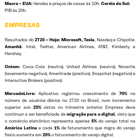
Macro – EUA:
Vendas e preços de casas às 10h.
Coréia do Sul:
PIB às 20h.
EMPRESAS
Resultados do
2T20
– Hoje: Microsoft, Tesla
, Nasdaq e Chipotle.
Amanhã
: Intel, Twitter, American Airlines, AT&T, Kimberly e
Hershey.
Ontem:
Coca-Cola (neutro), United Airlines (neutro), Novartis
(levemente negativo), Ameritrade (positivo), Snapchat (negativo) e
Interactive Brokers (positivo).
MercadoLivre:
Aplicativo registrou crescimento de
70%
no
número de usuários diários no 2T20 no Brasil, num incremento
superior aos
25%
vistos no trimestre anterior. Empresa deve
continuar a ser beneficiada da
migração para o digital
, visto que
o comércio eletrônico representa apenas
5%
do varejo total na
América
Latina
e cada
1%
de faturamento que migra do varejo
físico aumenta em
20%
o faturamento do varejo digital.