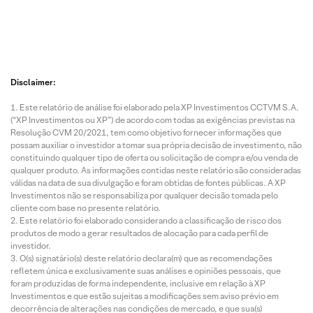
Disclaimer:
Este relatório de análise foi elaborado pela XP Investimentos CCTVM S.A.
(“XP Investimentos ou XP”) de acordo com todas as exigências previstas na
Resolução CVM 20/2021, tem como objetivo fornecer informações que
possam auxiliar o investidor a tomar sua própria decisão de investimento, não
constituindo qualquer tipo de oferta ou solicitação de compra e/ou venda de
qualquer produto. As informações contidas neste relatório são consideradas
válidas na data de sua divulgação e foram obtidas de fontes públicas. A XP
Investimentos não se responsabiliza por qualquer decisão tomada pelo
cliente com base no presente relatório.
Este relatório foi elaborado considerando a classificação de risco dos
produtos de modo a gerar resultados de alocação para cada perfil de
investidor.
O(s) signatário(s) deste relatório declara(m) que as recomendações
refletem única e exclusivamente suas análises e opiniões pessoais, que
foram produzidas de forma independente, inclusive em relação à XP
Investimentos e que estão sujeitas a modificações sem aviso prévio em
decorrência de alterações nas condições de mercado, e que sua(s)