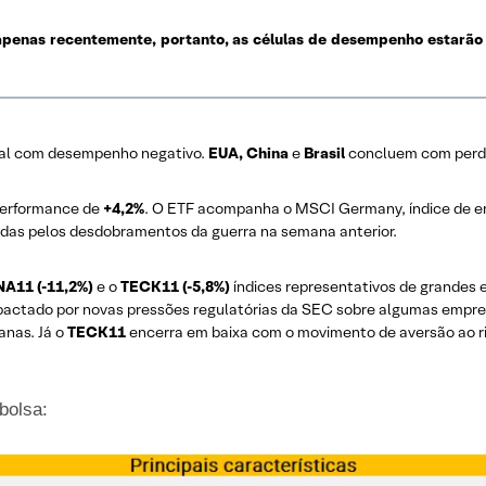
apenas recentemente, portanto, as células de desempenho estarão 
ral com desempenho negativo.
EUA,
China
e
Brasil
concluem com perd
erformance de
+4,2%
. O ETF acompanha o MSCI Germany, índice de e
adas pelos desdobramentos da guerra na semana anterior.
NA11
(-11,2%)
e o
TECK11 (-5,8%)
índices representativos de grandes 
pactado por novas pressões regulatórias da SEC sobre algumas empres
anas. Já o
TECK11
encerra em baixa com o movimento de aversão ao ri
bolsa: