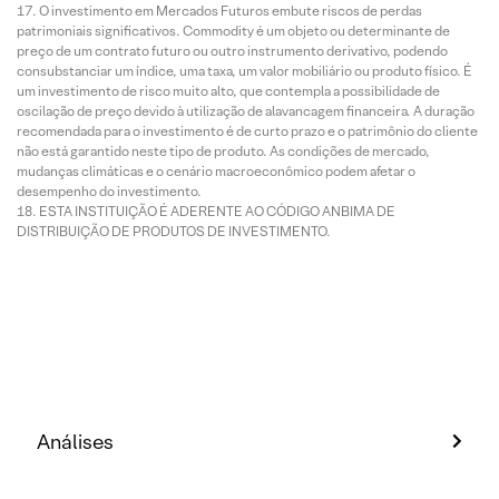
O investimento em Mercados Futuros embute riscos de perdas
patrimoniais significativos. Commodity é um objeto ou determinante de
preço de um contrato futuro ou outro instrumento derivativo, podendo
consubstanciar um índice, uma taxa, um valor mobiliário ou produto físico. É
um investimento de risco muito alto, que contempla a possibilidade de
oscilação de preço devido à utilização de alavancagem financeira. A duração
recomendada para o investimento é de curto prazo e o patrimônio do cliente
não está garantido neste tipo de produto. As condições de mercado,
mudanças climáticas e o cenário macroeconômico podem afetar o
desempenho do investimento.
ESTA INSTITUIÇÃO É ADERENTE AO CÓDIGO ANBIMA DE
DISTRIBUIÇÃO DE PRODUTOS DE INVESTIMENTO.
Análises