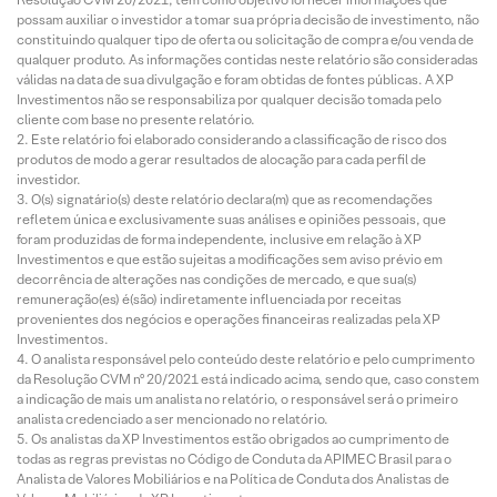
possam auxiliar o investidor a tomar sua própria decisão de investimento, não
constituindo qualquer tipo de oferta ou solicitação de compra e/ou venda de
qualquer produto. As informações contidas neste relatório são consideradas
válidas na data de sua divulgação e foram obtidas de fontes públicas. A XP
Investimentos não se responsabiliza por qualquer decisão tomada pelo
cliente com base no presente relatório.
Este relatório foi elaborado considerando a classificação de risco dos
produtos de modo a gerar resultados de alocação para cada perfil de
investidor.
O(s) signatário(s) deste relatório declara(m) que as recomendações
refletem única e exclusivamente suas análises e opiniões pessoais, que
foram produzidas de forma independente, inclusive em relação à XP
Investimentos e que estão sujeitas a modificações sem aviso prévio em
decorrência de alterações nas condições de mercado, e que sua(s)
remuneração(es) é(são) indiretamente influenciada por receitas
provenientes dos negócios e operações financeiras realizadas pela XP
Investimentos.
O analista responsável pelo conteúdo deste relatório e pelo cumprimento
da Resolução CVM nº 20/2021 está indicado acima, sendo que, caso constem
a indicação de mais um analista no relatório, o responsável será o primeiro
analista credenciado a ser mencionado no relatório.
Os analistas da XP Investimentos estão obrigados ao cumprimento de
todas as regras previstas no Código de Conduta da APIMEC Brasil para o
Analista de Valores Mobiliários e na Política de Conduta dos Analistas de