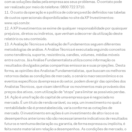
com as soluções dadas pela empresa aos seus problemas. O contato pode
ser realizado por meio do telefone: 0800 722 3710.
O custo da operação e a política de cobrança estão definidos nas tabelas
de custos operacionais disponibilizadas no site da XP Investimentos:
www.xpi.com.br.
A XP Investimentos se exime de qualquer responsabilidade por quaisquer
prejuízos, diretos ou indiretos, que venham a decorrer da utilização deste
relatório ou seu conteúdo.
A Avaliação Técnica e a Avaliação de Fundamentos seguem diferentes
metodologias de análise. A Análise Técnica é executada seguindo conceitos
como tendência, suporte, resistência, candles, volumes, médias móveis
entre outros. Já a Análise Fundamentalista utiliza como informação os
resultados divulgados pelas companhias emissoras e suas projeções. Desta
forma, as opiniões dos Analistas Fundamentalistas, que buscam os melhores
retornos dadas as condições de mercado, o cenário macroeconômico e os
eventos específicos da empresa e do setor, podem divergir das opiniões dos
Analistas Técnicos, que visam identificar os movimentos mais prováveis dos
preços dos ativos, com utilização de “stops” para limitar as possíveis perdas.
Ação é uma fração do capital de uma empresa que é negociada no
mercado. É um título de renda variável, ou seja, um investimento no qual a
rentabilidade não é preestabelecida, varia conforme as cotações de
mercado. O investimento em ações é um investimento de alto risco e os
desempenhos anteriores não são necessariamente indicativos de resultados
futuros e nenhuma declaração ou garantia, de forma expressa ou implícita, é
feita neste material em relação a desempenhos. As condições de mercado, o