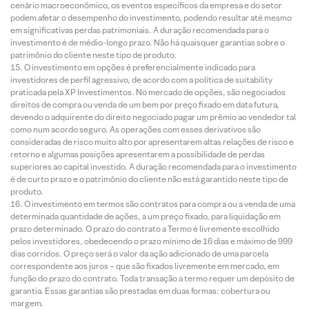
cenário macroeconômico, os eventos específicos da empresa e do setor
podem afetar o desempenho do investimento, podendo resultar até mesmo
em significativas perdas patrimoniais. A duração recomendada para o
investimento é de médio-longo prazo. Não há quaisquer garantias sobre o
patrimônio do cliente neste tipo de produto.
O investimento em opções é preferencialmente indicado para
investidores de perfil agressivo, de acordo com a política de suitability
praticada pela XP Investimentos. No mercado de opções, são negociados
direitos de compra ou venda de um bem por preço fixado em data futura,
devendo o adquirente do direito negociado pagar um prêmio ao vendedor tal
como num acordo seguro. As operações com esses derivativos são
consideradas de risco muito alto por apresentarem altas relações de risco e
retorno e algumas posições apresentarem a possibilidade de perdas
superiores ao capital investido. A duração recomendada para o investimento
é de curto prazo e o patrimônio do cliente não está garantido neste tipo de
produto.
O investimento em termos são contratos para compra ou a venda de uma
determinada quantidade de ações, a um preço fixado, para liquidação em
prazo determinado. O prazo do contrato a Termo é livremente escolhido
pelos investidores, obedecendo o prazo mínimo de 16 dias e máximo de 999
dias corridos. O preço será o valor da ação adicionado de uma parcela
correspondente aos juros – que são fixados livremente em mercado, em
função do prazo do contrato. Toda transação a termo requer um depósito de
garantia. Essas garantias são prestadas em duas formas: cobertura ou
margem.