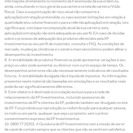
informações diretamente no momento da transmissão da sua ordem ou,
ainda, consultando o risco geral da sua carteira na tela de carteira (Visão
Risco). Caso a sua pontuação de risco atual não comporte a
aplicação/contratação pretendida, ou caso existam limitações em relação à
quantidade e/ou volume financeiro para a referida aplicação/contratação, isto
significa que, com base na composição atual da sua carteira, esta
aplicação/contratação não está adequada ao seu perfil. Em caso de dúvidas
sobre o processo de adequação dos produtos oferecidos pela XP
Investimentos ao seu perfil de investidor, consulte o FAQ. As condições de
mercado, mudanças climáticas e o cenário macroeconômico podem afetar o
desempenho do investimento.
A rentabilidade de produtos financeiros pode apresentar variações e seu
preço ou valor pode aumentar ou diminuir num curto espaço de tempo. Os
desempenhos anteriores não são necessariamente indicativos de resultados
futuros. A rentabilidade divulgada não é líquida de impostos. As informações
presentes neste material são baseadas em simulações e os resultados reais
poderão ser significativamente diferentes.
Este relatório é destinado à circulação exclusiva para a rede de
relacionamento da XP Investimentos, incluindo assessores de
investimentos da XP e clientes da XP, podendo também ser divulgado no site
da XP. Fica proibida sua reprodução ou redistribuição para qualquer pessoa,
no todo ou em parte, qualquer que seja o propósito, sem o prévio
consentimento expresso da XP Investimentos.
0800 77 20202. A Ouvidoria da XP Investimentos tem a missão de servir
de canal de contato sempre que os clientes que não se sentirem satisfeitos