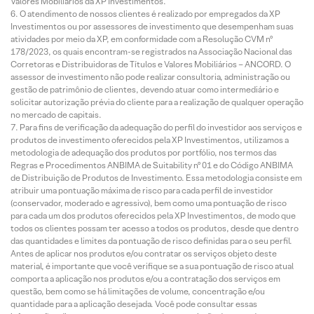
Valores Mobiliários da XP Investimentos.
O atendimento de nossos clientes é realizado por empregados da XP
Investimentos ou por assessores de investimento que desempenham suas
atividades por meio da XP, em conformidade com a Resolução CVM nº
178/2023, os quais encontram-se registrados na Associação Nacional das
Corretoras e Distribuidoras de Títulos e Valores Mobiliários – ANCORD. O
assessor de investimento não pode realizar consultoria, administração ou
gestão de patrimônio de clientes, devendo atuar como intermediário e
solicitar autorização prévia do cliente para a realização de qualquer operação
no mercado de capitais.
Para fins de verificação da adequação do perfil do investidor aos serviços e
produtos de investimento oferecidos pela XP Investimentos, utilizamos a
metodologia de adequação dos produtos por portfólio, nos termos das
Regras e Procedimentos ANBIMA de Suitability nº 01 e do Código ANBIMA
de Distribuição de Produtos de Investimento. Essa metodologia consiste em
atribuir uma pontuação máxima de risco para cada perfil de investidor
(conservador, moderado e agressivo), bem como uma pontuação de risco
para cada um dos produtos oferecidos pela XP Investimentos, de modo que
todos os clientes possam ter acesso a todos os produtos, desde que dentro
das quantidades e limites da pontuação de risco definidas para o seu perfil.
Antes de aplicar nos produtos e/ou contratar os serviços objeto deste
material, é importante que você verifique se a sua pontuação de risco atual
comporta a aplicação nos produtos e/ou a contratação dos serviços em
questão, bem como se há limitações de volume, concentração e/ou
quantidade para a aplicação desejada. Você pode consultar essas