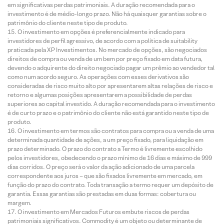
em significativas perdas patrimoniais. A duração recomendada para o
investimento é de médio-longo prazo. Não há quaisquer garantias sobre o
patrimônio do cliente neste tipo de produto.
O investimento em opções é preferencialmente indicado para
investidores de perfil agressivo, de acordo com a política de suitability
praticada pela XP Investimentos. No mercado de opções, são negociados
direitos de compra ou venda de um bem por preço fixado em data futura,
devendo o adquirente do direito negociado pagar um prêmio ao vendedor tal
como num acordo seguro. As operações com esses derivativos são
consideradas de risco muito alto por apresentarem altas relações de risco e
retorno e algumas posições apresentarem a possibilidade de perdas
superiores ao capital investido. A duração recomendada para o investimento
é de curto prazo e o patrimônio do cliente não está garantido neste tipo de
produto.
O investimento em termos são contratos para compra ou a venda de uma
determinada quantidade de ações, a um preço fixado, para liquidação em
prazo determinado. O prazo do contrato a Termo é livremente escolhido
pelos investidores, obedecendo o prazo mínimo de 16 dias e máximo de 999
dias corridos. O preço será o valor da ação adicionado de uma parcela
correspondente aos juros – que são fixados livremente em mercado, em
função do prazo do contrato. Toda transação a termo requer um depósito de
garantia. Essas garantias são prestadas em duas formas: cobertura ou
margem.
O investimento em Mercados Futuros embute riscos de perdas
patrimoniais significativos. Commodity é um objeto ou determinante de