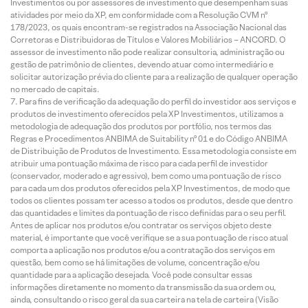
Investimentos ou por assessores de investimento que desempenham suas
atividades por meio da XP, em conformidade com a Resolução CVM nº
178/2023, os quais encontram-se registrados na Associação Nacional das
Corretoras e Distribuidoras de Títulos e Valores Mobiliários – ANCORD. O
assessor de investimento não pode realizar consultoria, administração ou
gestão de patrimônio de clientes, devendo atuar como intermediário e
solicitar autorização prévia do cliente para a realização de qualquer operação
no mercado de capitais.
Para fins de verificação da adequação do perfil do investidor aos serviços e
produtos de investimento oferecidos pela XP Investimentos, utilizamos a
metodologia de adequação dos produtos por portfólio, nos termos das
Regras e Procedimentos ANBIMA de Suitability nº 01 e do Código ANBIMA
de Distribuição de Produtos de Investimento. Essa metodologia consiste em
atribuir uma pontuação máxima de risco para cada perfil de investidor
(conservador, moderado e agressivo), bem como uma pontuação de risco
para cada um dos produtos oferecidos pela XP Investimentos, de modo que
todos os clientes possam ter acesso a todos os produtos, desde que dentro
das quantidades e limites da pontuação de risco definidas para o seu perfil.
Antes de aplicar nos produtos e/ou contratar os serviços objeto deste
material, é importante que você verifique se a sua pontuação de risco atual
comporta a aplicação nos produtos e/ou a contratação dos serviços em
questão, bem como se há limitações de volume, concentração e/ou
quantidade para a aplicação desejada. Você pode consultar essas
informações diretamente no momento da transmissão da sua ordem ou,
ainda, consultando o risco geral da sua carteira na tela de carteira (Visão