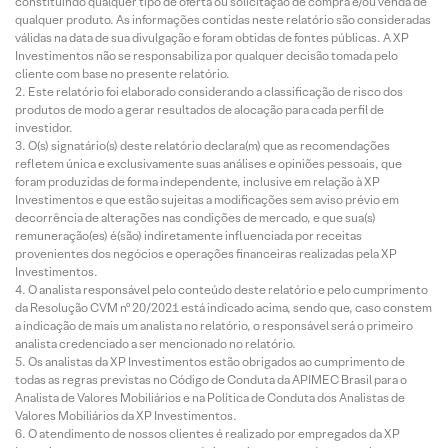
constituindo qualquer tipo de oferta ou solicitação de compra e/ou venda de
qualquer produto. As informações contidas neste relatório são consideradas
válidas na data de sua divulgação e foram obtidas de fontes públicas. A XP
Investimentos não se responsabiliza por qualquer decisão tomada pelo
cliente com base no presente relatório.
Este relatório foi elaborado considerando a classificação de risco dos
produtos de modo a gerar resultados de alocação para cada perfil de
investidor.
O(s) signatário(s) deste relatório declara(m) que as recomendações
refletem única e exclusivamente suas análises e opiniões pessoais, que
foram produzidas de forma independente, inclusive em relação à XP
Investimentos e que estão sujeitas a modificações sem aviso prévio em
decorrência de alterações nas condições de mercado, e que sua(s)
remuneração(es) é(são) indiretamente influenciada por receitas
provenientes dos negócios e operações financeiras realizadas pela XP
Investimentos.
O analista responsável pelo conteúdo deste relatório e pelo cumprimento
da Resolução CVM nº 20/2021 está indicado acima, sendo que, caso constem
a indicação de mais um analista no relatório, o responsável será o primeiro
analista credenciado a ser mencionado no relatório.
Os analistas da XP Investimentos estão obrigados ao cumprimento de
todas as regras previstas no Código de Conduta da APIMEC Brasil para o
Analista de Valores Mobiliários e na Política de Conduta dos Analistas de
Valores Mobiliários da XP Investimentos.
O atendimento de nossos clientes é realizado por empregados da XP