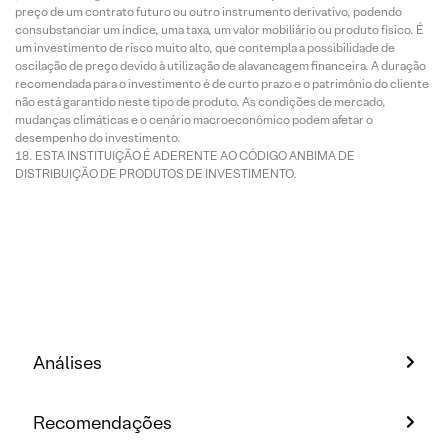
preço de um contrato futuro ou outro instrumento derivativo, podendo
consubstanciar um índice, uma taxa, um valor mobiliário ou produto físico. É
um investimento de risco muito alto, que contempla a possibilidade de
oscilação de preço devido à utilização de alavancagem financeira. A duração
recomendada para o investimento é de curto prazo e o patrimônio do cliente
não está garantido neste tipo de produto. As condições de mercado,
mudanças climáticas e o cenário macroeconômico podem afetar o
desempenho do investimento.
ESTA INSTITUIÇÃO É ADERENTE AO CÓDIGO ANBIMA DE
DISTRIBUIÇÃO DE PRODUTOS DE INVESTIMENTO.
Análises
Recomendações