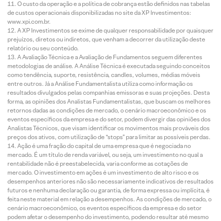
O custo da operação e a política de cobrança estão definidos nas tabelas
de custos operacionais disponibilizadas no site da XP Investimentos:
www.xpi.com.br.
A XP Investimentos se exime de qualquer responsabilidade por quaisquer
prejuízos, diretos ou indiretos, que venham a decorrer da utilização deste
relatório ou seu conteúdo.
A Avaliação Técnica e a Avaliação de Fundamentos seguem diferentes
metodologias de análise. A Análise Técnica é executada seguindo conceitos
como tendência, suporte, resistência, candles, volumes, médias móveis
entre outros. Já a Análise Fundamentalista utiliza como informação os
resultados divulgados pelas companhias emissoras e suas projeções. Desta
forma, as opiniões dos Analistas Fundamentalistas, que buscam os melhores
retornos dadas as condições de mercado, o cenário macroeconômico e os
eventos específicos da empresa e do setor, podem divergir das opiniões dos
Analistas Técnicos, que visam identificar os movimentos mais prováveis dos
preços dos ativos, com utilização de “stops” para limitar as possíveis perdas.
Ação é uma fração do capital de uma empresa que é negociada no
mercado. É um título de renda variável, ou seja, um investimento no qual a
rentabilidade não é preestabelecida, varia conforme as cotações de
mercado. O investimento em ações é um investimento de alto risco e os
desempenhos anteriores não são necessariamente indicativos de resultados
futuros e nenhuma declaração ou garantia, de forma expressa ou implícita, é
feita neste material em relação a desempenhos. As condições de mercado, o
cenário macroeconômico, os eventos específicos da empresa e do setor
podem afetar o desempenho do investimento, podendo resultar até mesmo