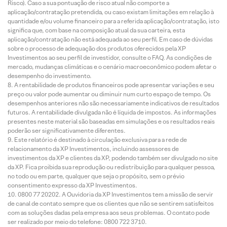
Risco). Caso a sua pontuação de risco atual não comporte a
aplicação/contratação pretendida, ou caso existam limitações em relação à
quantidade e/ou volume financeiro para a referida aplicação/contratação, isto
significa que, com base na composição atual da sua carteira, esta
aplicação/contratação não está adequada ao seu perfil. Em caso de dúvidas
sobre o processo de adequação dos produtos oferecidos pela XP
Investimentos ao seu perfil de investidor, consulte o FAQ. As condições de
mercado, mudanças climáticas e o cenário macroeconômico podem afetar o
desempenho do investimento.
A rentabilidade de produtos financeiros pode apresentar variações e seu
preço ou valor pode aumentar ou diminuir num curto espaço de tempo. Os
desempenhos anteriores não são necessariamente indicativos de resultados
futuros. A rentabilidade divulgada não é líquida de impostos. As informações
presentes neste material são baseadas em simulações e os resultados reais
poderão ser significativamente diferentes.
Este relatório é destinado à circulação exclusiva para a rede de
relacionamento da XP Investimentos, incluindo assessores de
investimentos da XP e clientes da XP, podendo também ser divulgado no site
da XP. Fica proibida sua reprodução ou redistribuição para qualquer pessoa,
no todo ou em parte, qualquer que seja o propósito, sem o prévio
consentimento expresso da XP Investimentos.
0800 77 20202. A Ouvidoria da XP Investimentos tem a missão de servir
de canal de contato sempre que os clientes que não se sentirem satisfeitos
com as soluções dadas pela empresa aos seus problemas. O contato pode
ser realizado por meio do telefone: 0800 722 3710.