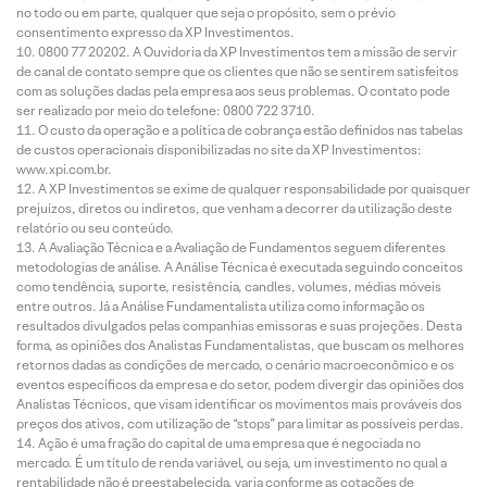
no todo ou em parte, qualquer que seja o propósito, sem o prévio
consentimento expresso da XP Investimentos.
0800 77 20202. A Ouvidoria da XP Investimentos tem a missão de servir
de canal de contato sempre que os clientes que não se sentirem satisfeitos
com as soluções dadas pela empresa aos seus problemas. O contato pode
ser realizado por meio do telefone: 0800 722 3710.
O custo da operação e a política de cobrança estão definidos nas tabelas
de custos operacionais disponibilizadas no site da XP Investimentos:
www.xpi.com.br.
A XP Investimentos se exime de qualquer responsabilidade por quaisquer
prejuízos, diretos ou indiretos, que venham a decorrer da utilização deste
relatório ou seu conteúdo.
A Avaliação Técnica e a Avaliação de Fundamentos seguem diferentes
metodologias de análise. A Análise Técnica é executada seguindo conceitos
como tendência, suporte, resistência, candles, volumes, médias móveis
entre outros. Já a Análise Fundamentalista utiliza como informação os
resultados divulgados pelas companhias emissoras e suas projeções. Desta
forma, as opiniões dos Analistas Fundamentalistas, que buscam os melhores
retornos dadas as condições de mercado, o cenário macroeconômico e os
eventos específicos da empresa e do setor, podem divergir das opiniões dos
Analistas Técnicos, que visam identificar os movimentos mais prováveis dos
preços dos ativos, com utilização de “stops” para limitar as possíveis perdas.
Ação é uma fração do capital de uma empresa que é negociada no
mercado. É um título de renda variável, ou seja, um investimento no qual a
rentabilidade não é preestabelecida, varia conforme as cotações de