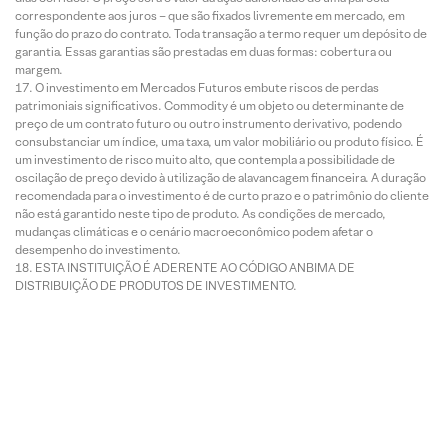
correspondente aos juros – que são fixados livremente em mercado, em
função do prazo do contrato. Toda transação a termo requer um depósito de
garantia. Essas garantias são prestadas em duas formas: cobertura ou
margem.
O investimento em Mercados Futuros embute riscos de perdas
patrimoniais significativos. Commodity é um objeto ou determinante de
preço de um contrato futuro ou outro instrumento derivativo, podendo
consubstanciar um índice, uma taxa, um valor mobiliário ou produto físico. É
um investimento de risco muito alto, que contempla a possibilidade de
oscilação de preço devido à utilização de alavancagem financeira. A duração
recomendada para o investimento é de curto prazo e o patrimônio do cliente
não está garantido neste tipo de produto. As condições de mercado,
mudanças climáticas e o cenário macroeconômico podem afetar o
desempenho do investimento.
ESTA INSTITUIÇÃO É ADERENTE AO CÓDIGO ANBIMA DE
DISTRIBUIÇÃO DE PRODUTOS DE INVESTIMENTO.