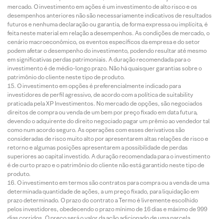
mercado. O investimento em ações é um investimento de alto risco e os
desempenhos anteriores não são necessariamente indicativos de resultados
futuros e nenhuma declaração ou garantia, de forma expressa ou implícita, é
feita neste material em relação a desempenhos. As condições de mercado, o
cenário macroeconômico, os eventos específicos da empresa e do setor
podem afetar o desempenho do investimento, podendo resultar até mesmo
em significativas perdas patrimoniais. A duração recomendada para o
investimento é de médio-longo prazo. Não há quaisquer garantias sobre o
patrimônio do cliente neste tipo de produto.
O investimento em opções é preferencialmente indicado para
investidores de perfil agressivo, de acordo com a política de suitability
praticada pela XP Investimentos. No mercado de opções, são negociados
direitos de compra ou venda de um bem por preço fixado em data futura,
devendo o adquirente do direito negociado pagar um prêmio ao vendedor tal
como num acordo seguro. As operações com esses derivativos são
consideradas de risco muito alto por apresentarem altas relações de risco e
retorno e algumas posições apresentarem a possibilidade de perdas
superiores ao capital investido. A duração recomendada para o investimento
é de curto prazo e o patrimônio do cliente não está garantido neste tipo de
produto.
O investimento em termos são contratos para compra ou a venda de uma
determinada quantidade de ações, a um preço fixado, para liquidação em
prazo determinado. O prazo do contrato a Termo é livremente escolhido
pelos investidores, obedecendo o prazo mínimo de 16 dias e máximo de 999
dias corridos. O preço será o valor da ação adicionado de uma parcela