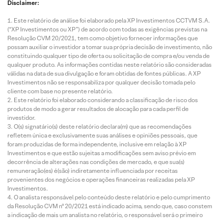
Disclaimer:
Este relatório de análise foi elaborado pela XP Investimentos CCTVM S.A.
(“XP Investimentos ou XP”) de acordo com todas as exigências previstas na
Resolução CVM 20/2021, tem como objetivo fornecer informações que
possam auxiliar o investidor a tomar sua própria decisão de investimento, não
constituindo qualquer tipo de oferta ou solicitação de compra e/ou venda de
qualquer produto. As informações contidas neste relatório são consideradas
válidas na data de sua divulgação e foram obtidas de fontes públicas. A XP
Investimentos não se responsabiliza por qualquer decisão tomada pelo
cliente com base no presente relatório.
Este relatório foi elaborado considerando a classificação de risco dos
produtos de modo a gerar resultados de alocação para cada perfil de
investidor.
O(s) signatário(s) deste relatório declara(m) que as recomendações
refletem única e exclusivamente suas análises e opiniões pessoais, que
foram produzidas de forma independente, inclusive em relação à XP
Investimentos e que estão sujeitas a modificações sem aviso prévio em
decorrência de alterações nas condições de mercado, e que sua(s)
remuneração(es) é(são) indiretamente influenciada por receitas
provenientes dos negócios e operações financeiras realizadas pela XP
Investimentos.
O analista responsável pelo conteúdo deste relatório e pelo cumprimento
da Resolução CVM nº 20/2021 está indicado acima, sendo que, caso constem
a indicação de mais um analista no relatório, o responsável será o primeiro