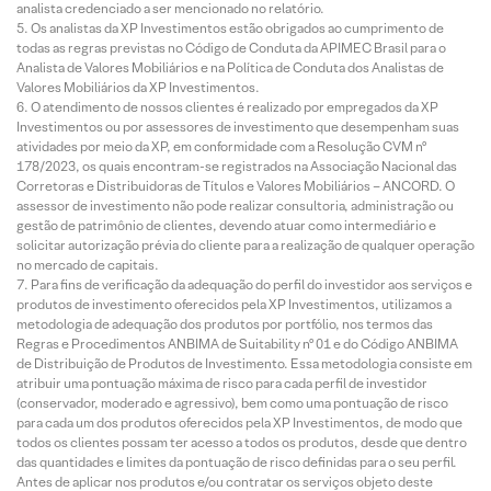
analista credenciado a ser mencionado no relatório.
Os analistas da XP Investimentos estão obrigados ao cumprimento de
todas as regras previstas no Código de Conduta da APIMEC Brasil para o
Analista de Valores Mobiliários e na Política de Conduta dos Analistas de
Valores Mobiliários da XP Investimentos.
O atendimento de nossos clientes é realizado por empregados da XP
Investimentos ou por assessores de investimento que desempenham suas
atividades por meio da XP, em conformidade com a Resolução CVM nº
178/2023, os quais encontram-se registrados na Associação Nacional das
Corretoras e Distribuidoras de Títulos e Valores Mobiliários – ANCORD. O
assessor de investimento não pode realizar consultoria, administração ou
gestão de patrimônio de clientes, devendo atuar como intermediário e
solicitar autorização prévia do cliente para a realização de qualquer operação
no mercado de capitais.
Para fins de verificação da adequação do perfil do investidor aos serviços e
produtos de investimento oferecidos pela XP Investimentos, utilizamos a
metodologia de adequação dos produtos por portfólio, nos termos das
Regras e Procedimentos ANBIMA de Suitability nº 01 e do Código ANBIMA
de Distribuição de Produtos de Investimento. Essa metodologia consiste em
atribuir uma pontuação máxima de risco para cada perfil de investidor
(conservador, moderado e agressivo), bem como uma pontuação de risco
para cada um dos produtos oferecidos pela XP Investimentos, de modo que
todos os clientes possam ter acesso a todos os produtos, desde que dentro
das quantidades e limites da pontuação de risco definidas para o seu perfil.
Antes de aplicar nos produtos e/ou contratar os serviços objeto deste