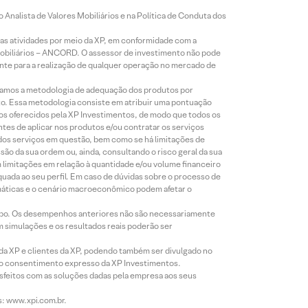
Analista de Valores Mobiliários e na Política de Conduta dos
s atividades por meio da XP, em conformidade com a
Mobiliários – ANCORD. O assessor de investimento não pode
iente para a realização de qualquer operação no mercado de
lizamos a metodologia de adequação dos produtos por
to. Essa metodologia consiste em atribuir uma pontuação
tos oferecidos pela XP Investimentos, de modo que todos os
ntes de aplicar nos produtos e/ou contratar os serviços
 dos serviços em questão, bem como se há limitações de
o da sua ordem ou, ainda, consultando o risco geral da sua
m limitações em relação à quantidade e/ou volume financeiro
equada ao seu perfil. Em caso de dúvidas sobre o processo de
imáticas e o cenário macroeconômico podem afetar o
empo. Os desempenhos anteriores não são necessariamente
m simulações e os resultados reais poderão ser
 da XP e clientes da XP, podendo também ser divulgado no
évio consentimento expresso da XP Investimentos.
isfeitos com as soluções dadas pela empresa aos seus
s: www.xpi.com.br.