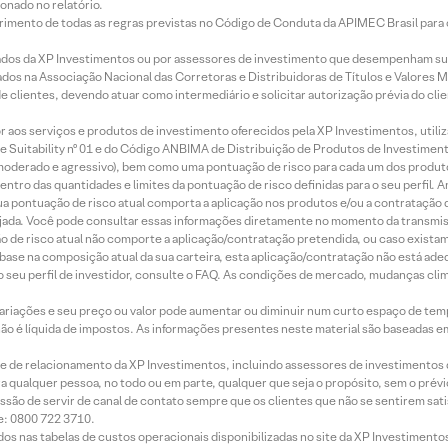
onado no relatório.
imento de todas as regras previstas no Código de Conduta da APIMEC Brasil para o 
ados da XP Investimentos ou por assessores de investimento que desempenham sua
os na Associação Nacional das Corretoras e Distribuidoras de Títulos e Valores 
de clientes, devendo atuar como intermediário e solicitar autorização prévia do cl
idor aos serviços e produtos de investimento oferecidos pela XP Investimentos, uti
 Suitability nº 01 e do Código ANBIMA de Distribuição de Produtos de Investimen
r, moderado e agressivo), bem como uma pontuação de risco para cada um dos produ
ntro das quantidades e limites da pontuação de risco definidas para o seu perfil. A
 sua pontuação de risco atual comporta a aplicação nos produtos e/ou a contratação
jada. Você pode consultar essas informações diretamente no momento da transmissã
ação de risco atual não comporte a aplicação/contratação pretendida, ou caso exista
m base na composição atual da sua carteira, esta aplicação/contratação não está ad
 seu perfil de investidor, consulte o FAQ. As condições de mercado, mudanças cl
 variações e seu preço ou valor pode aumentar ou diminuir num curto espaço de t
 não é líquida de impostos. As informações presentes neste material são baseadas e
rede de relacionamento da XP Investimentos, incluindo assessores de investimentos
ara qualquer pessoa, no todo ou em parte, qualquer que seja o propósito, sem o pr
ssão de servir de canal de contato sempre que os clientes que não se sentirem sat
e: 0800 722 3710.
dos nas tabelas de custos operacionais disponibilizadas no site da XP Investimento