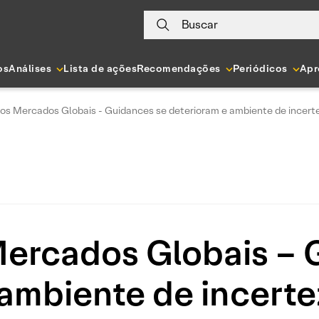
Buscar
os
Análises
Lista de ações
Recomendações
Periódicos
Apr
os Mercados Globais - Guidances se deterioram e ambiente de incert
ercados Globais – 
 ambiente de incerte