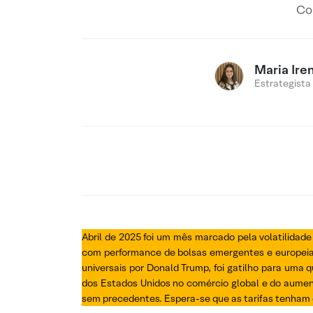
Co
Maria Ire
Estrategista
Abril de 2025 foi um mês marcado pela volatilidade
com performance de bolsas emergentes e europeias
universais por Donald Trump, foi gatilho para uma
dos Estados Unidos no comércio global e do aumen
sem precedentes. Espera-se que as tarifas tenham 