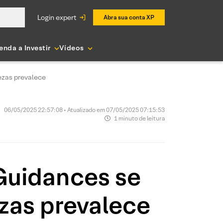
login expert
Abra sua conta XP
enda a Investir
Vídeos
ezas prevalece
06/05/2025 22:57:08 • Atualizado em 07/05/2025 07:15:53
1 minuto de leitura
Guidances se
zas prevalece