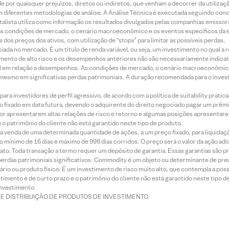
 por quaisquer prejuízos, diretos ou indiretos, que venham a decorrer da utilizaç
 diferentes metodologias de análise. A Análise Técnica é executada seguindo conc
alista utiliza como informação os resultados divulgados pelas companhias emissora
 condições de mercado, o cenário macroeconômico e os eventos específicos da em
dos preços dos ativos, com utilização de “stops” para limitar as possíveis perdas.
ada no mercado. É um título de renda variável, ou seja, um investimento no qual a r
mento de alto risco e os desempenhos anteriores não são necessariamente indicat
terial em relação a desempenhos. As condições de mercado, o cenário macroeconômi
mesmo em significativas perdas patrimoniais. A duração recomendada para o inves
ra investidores de perfil agressivo, de acordo com a política de suitability prat
 fixado em data futura, devendo o adquirente do direito negociado pagar um prê
or apresentarem altas relações de risco e retorno e algumas posições apresentarem 
o patrimônio do cliente não está garantido neste tipo de produto.
 venda de uma determinada quantidade de ações, a um preço fixado, para liquidaç
 mínimo de 16 dias e máximo de 999 dias corridos. O preço será o valor da ação ad
ato. Toda transação a termo requer um depósito de garantia. Essas garantias são 
rdas patrimoniais significativos. Commodity é um objeto ou determinante de preç
rio ou produto físico. É um investimento de risco muito alto, que contempla a possi
imento é de curto prazo e o patrimônio do cliente não está garantido neste tipo 
nvestimento.
DE DISTRIBUIÇÃO DE PRODUTOS DE INVESTIMENTO.