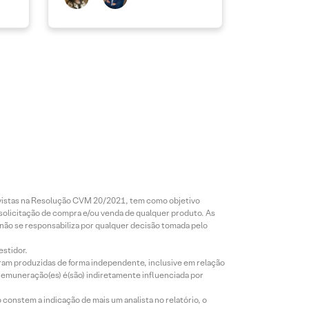
revistas na Resolução CVM 20/2021, tem como objetivo
 solicitação de compra e/ou venda de qualquer produto. As
 não se responsabiliza por qualquer decisão tomada pelo
estidor.
foram produzidas de forma independente, inclusive em relação
 remuneração(es) é(são) indiretamente influenciada por
constem a indicação de mais um analista no relatório, o