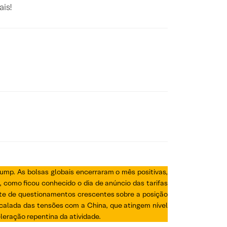
is!
rump. As bolsas globais encerraram o mês positivas,
como ficou conhecido o dia de anúncio das tarifas
ante de questionamentos crescentes sobre a posição
calada das tensões com a China, que atingem nível
eração repentina da atividade.