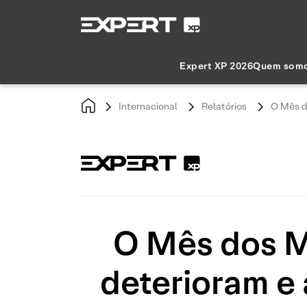
Expert XP 2026
Quem som
Internacional
Relatórios
O Mês d
O Mês dos M
deterioram e