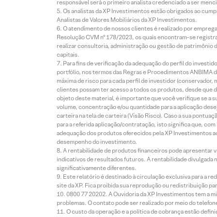
responsável será o primeiro analista credenciado a ser menci
Os analistas da XP Investimentos estão obrigados ao cumpr
Analistas de Valores Mobiliários da XP Investimentos.
O atendimento de nossos clientes é realizado por empreg
Resolução CVM nº 178/2023, os quais encontram-se registrad
realizar consultoria, administração ou gestão de patrimônio 
capitais.
Para fins de verificação da adequação do perfil do invest
portfólio, nos termos das Regras e Procedimentos ANBIMA de
máxima de risco para cada perfil de investidor (conservado
clientes possam ter acesso a todos os produtos, desde que de
objeto deste material, é importante que você verifique se a
volume, concentração e/ou quantidade para a aplicação dese
carteira na tela de carteira (Visão Risco). Caso a sua pontu
para a referida aplicação/contratação, isto significa que, co
adequação dos produtos oferecidos pela XP Investimentos ao
desempenho do investimento.
A rentabilidade de produtos financeiros pode apresentar
indicativos de resultados futuros. A rentabilidade divulgada
significativamente diferentes.
Este relatório é destinado à circulação exclusiva para a 
site da XP. Fica proibida sua reprodução ou redistribuição p
0800 77 20202. A Ouvidoria da XP Investimentos tem a mi
problemas. O contato pode ser realizado por meio do telefon
O custo da operação e a política de cobrança estão defini