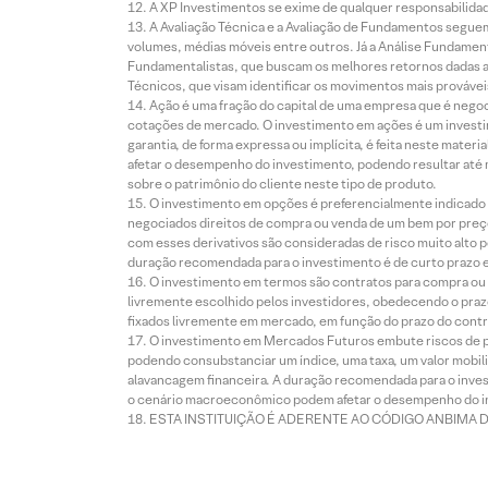
A XP Investimentos se exime de qualquer responsabilidade
A Avaliação Técnica e a Avaliação de Fundamentos seguem
volumes, médias móveis entre outros. Já a Análise Fundament
Fundamentalistas, que buscam os melhores retornos dadas as
Técnicos, que visam identificar os movimentos mais prováveis 
Ação é uma fração do capital de uma empresa que é negoci
cotações de mercado. O investimento em ações é um investi
garantia, de forma expressa ou implícita, é feita neste ma
afetar o desempenho do investimento, podendo resultar até 
sobre o patrimônio do cliente neste tipo de produto.
O investimento em opções é preferencialmente indicado pa
negociados direitos de compra ou venda de um bem por preço
com esses derivativos são consideradas de risco muito alto p
duração recomendada para o investimento é de curto prazo e 
O investimento em termos são contratos para compra ou a
livremente escolhido pelos investidores, obedecendo o prazo
fixados livremente em mercado, em função do prazo do contr
O investimento em Mercados Futuros embute riscos de pe
podendo consubstanciar um índice, uma taxa, um valor mobiliá
alavancagem financeira. A duração recomendada para o invest
o cenário macroeconômico podem afetar o desempenho do i
ESTA INSTITUIÇÃO É ADERENTE AO CÓDIGO ANBIMA 