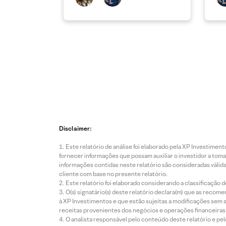
Disclaimer:
Este relatório de análise foi elaborado pela XP Investim
fornecer informações que possam auxiliar o investidor a toma
informações contidas neste relatório são consideradas válida
cliente com base no presente relatório.
Este relatório foi elaborado considerando a classificação d
O(s) signatário(s) deste relatório declara(m) que as reco
à XP Investimentos e que estão sujeitas a modificações sem 
receitas provenientes dos negócios e operações financeiras 
O analista responsável pelo conteúdo deste relatório e pe