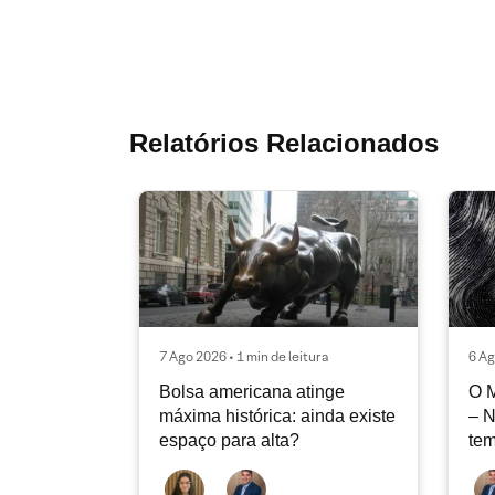
Relatórios Relacionados
7 Ago 2026 • 1 min de leitura
6 Ag
Bolsa americana atinge
O 
máxima histórica: ainda existe
– 
espaço para alta?
tem