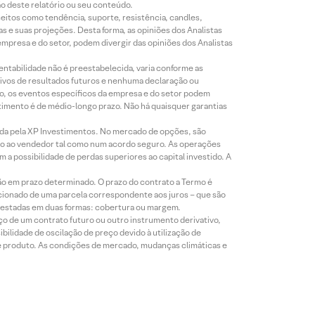
ão deste relatório ou seu conteúdo.
eitos como tendência, suporte, resistência, candles,
s e suas projeções. Desta forma, as opiniões dos Analistas
presa e do setor, podem divergir das opiniões dos Analistas
entabilidade não é preestabelecida, varia conforme as
ivos de resultados futuros e nenhuma declaração ou
co, os eventos específicos da empresa e do setor podem
timento é de médio-longo prazo. Não há quaisquer garantias
icada pela XP Investimentos. No mercado de opções, são
mio ao vendedor tal como num acordo seguro. As operações
a possibilidade de perdas superiores ao capital investido. A
ão em prazo determinado. O prazo do contrato a Termo é
icionado de uma parcela correspondente aos juros – que são
prestadas em duas formas: cobertura ou margem.
o de um contrato futuro ou outro instrumento derivativo,
bilidade de oscilação de preço devido à utilização de
de produto. As condições de mercado, mudanças climáticas e