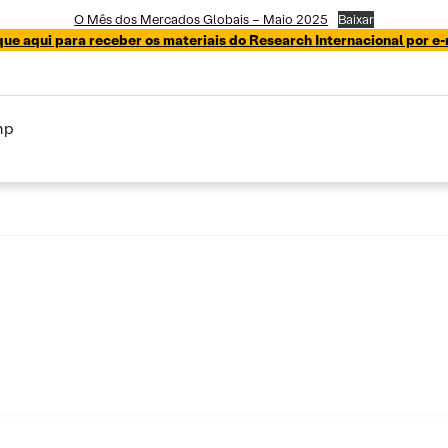
O Mês dos Mercados Globais – Maio 2025
Baixar
que aqui para receber os materiais do Research Internacional por e-
mp