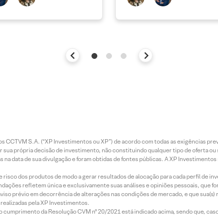
entos CCTVM S.A. (“XP Investimentos ou XP”) de acordo com todas as exigências p
r sua própria decisão de investimento, não constituindo qualquer tipo de oferta ou
s na data de sua divulgação e foram obtidas de fontes públicas. A XP Investimentos
e risco dos produtos de modo a gerar resultados de alocação para cada perfil de inv
mendações refletem única e exclusivamente suas análises e opiniões pessoais, que 
aviso prévio em decorrência de alterações nas condições de mercado, e que sua(s)
realizadas pela XP Investimentos.
lo cumprimento da Resolução CVM nº 20/2021 está indicado acima, sendo que, caso 