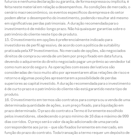
futuros e nenhuma declaração ou garantia, de forma expressa ou implícita, é
feita neste material em relação a desempenhos. As condições de mercado, o
cenário macroeconômico, os eventos específicos da empresa e do setor
podem afetar o desempenho do investimento, podendo resultar até mesmo
em significativas perdas patrimoniais. A duração recomendada para o
investimento é de médio-longo prazo. Não há quaisquer garantias sobre o
patrimônio do cliente neste tipo de produto.
O investimento em opções é preferencialmente indicado para
investidores de perfil agressivo, de acordo com a política de suitability
praticada pela XP Investimentos. No mercado de opções, são negociados
direitos de compra ou venda de um bem por preço fixado em data futura,
devendo o adquirente do direito negociado pagar um prêmio ao vendedor tal
como num acordo seguro. As operações com esses derivativos são
consideradas de risco muito alto por apresentarem altas relações de risco e
retorno e algumas posições apresentarem a possibilidade de perdas
superiores ao capital investido. A duração recomendada para o investimento
é de curto prazo e o patrimônio do cliente não está garantido neste tipo de
produto.
O investimento em termos são contratos para compra ou a venda de uma
determinada quantidade de ações, a um preço fixado, para liquidação em
prazo determinado. O prazo do contrato a Termo é livremente escolhido
pelos investidores, obedecendo o prazo mínimo de 16 dias e máximo de 999
dias corridos. O preço será o valor da ação adicionado de uma parcela
correspondente aos juros – que são fixados livremente em mercado, em
função do prazo do contrato. Toda transação a termo requer um depósito de