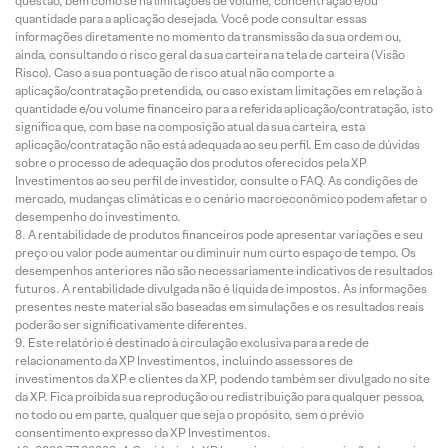
questão, bem como se há limitações de volume, concentração e/ou
quantidade para a aplicação desejada. Você pode consultar essas
informações diretamente no momento da transmissão da sua ordem ou,
ainda, consultando o risco geral da sua carteira na tela de carteira (Visão
Risco). Caso a sua pontuação de risco atual não comporte a
aplicação/contratação pretendida, ou caso existam limitações em relação à
quantidade e/ou volume financeiro para a referida aplicação/contratação, isto
significa que, com base na composição atual da sua carteira, esta
aplicação/contratação não está adequada ao seu perfil. Em caso de dúvidas
sobre o processo de adequação dos produtos oferecidos pela XP
Investimentos ao seu perfil de investidor, consulte o FAQ. As condições de
mercado, mudanças climáticas e o cenário macroeconômico podem afetar o
desempenho do investimento.
A rentabilidade de produtos financeiros pode apresentar variações e seu
preço ou valor pode aumentar ou diminuir num curto espaço de tempo. Os
desempenhos anteriores não são necessariamente indicativos de resultados
futuros. A rentabilidade divulgada não é líquida de impostos. As informações
presentes neste material são baseadas em simulações e os resultados reais
poderão ser significativamente diferentes.
Este relatório é destinado à circulação exclusiva para a rede de
relacionamento da XP Investimentos, incluindo assessores de
investimentos da XP e clientes da XP, podendo também ser divulgado no site
da XP. Fica proibida sua reprodução ou redistribuição para qualquer pessoa,
no todo ou em parte, qualquer que seja o propósito, sem o prévio
consentimento expresso da XP Investimentos.