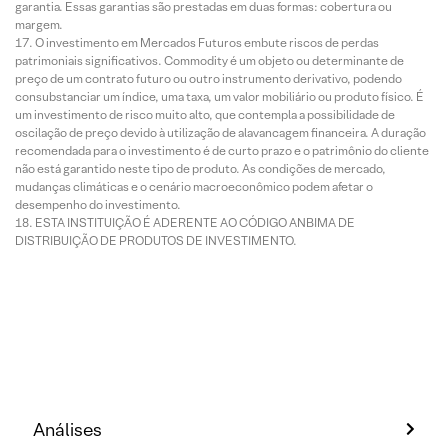
garantia. Essas garantias são prestadas em duas formas: cobertura ou
margem.
O investimento em Mercados Futuros embute riscos de perdas
patrimoniais significativos. Commodity é um objeto ou determinante de
preço de um contrato futuro ou outro instrumento derivativo, podendo
consubstanciar um índice, uma taxa, um valor mobiliário ou produto físico. É
um investimento de risco muito alto, que contempla a possibilidade de
oscilação de preço devido à utilização de alavancagem financeira. A duração
recomendada para o investimento é de curto prazo e o patrimônio do cliente
não está garantido neste tipo de produto. As condições de mercado,
mudanças climáticas e o cenário macroeconômico podem afetar o
desempenho do investimento.
ESTA INSTITUIÇÃO É ADERENTE AO CÓDIGO ANBIMA DE
DISTRIBUIÇÃO DE PRODUTOS DE INVESTIMENTO.
Análises