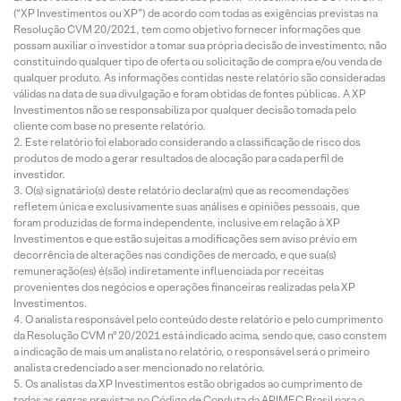
(“XP Investimentos ou XP”) de acordo com todas as exigências previstas na
Resolução CVM 20/2021, tem como objetivo fornecer informações que
possam auxiliar o investidor a tomar sua própria decisão de investimento, não
constituindo qualquer tipo de oferta ou solicitação de compra e/ou venda de
qualquer produto. As informações contidas neste relatório são consideradas
válidas na data de sua divulgação e foram obtidas de fontes públicas. A XP
Investimentos não se responsabiliza por qualquer decisão tomada pelo
cliente com base no presente relatório.
Este relatório foi elaborado considerando a classificação de risco dos
produtos de modo a gerar resultados de alocação para cada perfil de
investidor.
O(s) signatário(s) deste relatório declara(m) que as recomendações
refletem única e exclusivamente suas análises e opiniões pessoais, que
foram produzidas de forma independente, inclusive em relação à XP
Investimentos e que estão sujeitas a modificações sem aviso prévio em
decorrência de alterações nas condições de mercado, e que sua(s)
remuneração(es) é(são) indiretamente influenciada por receitas
provenientes dos negócios e operações financeiras realizadas pela XP
Investimentos.
O analista responsável pelo conteúdo deste relatório e pelo cumprimento
da Resolução CVM nº 20/2021 está indicado acima, sendo que, caso constem
a indicação de mais um analista no relatório, o responsável será o primeiro
analista credenciado a ser mencionado no relatório.
Os analistas da XP Investimentos estão obrigados ao cumprimento de
todas as regras previstas no Código de Conduta da APIMEC Brasil para o