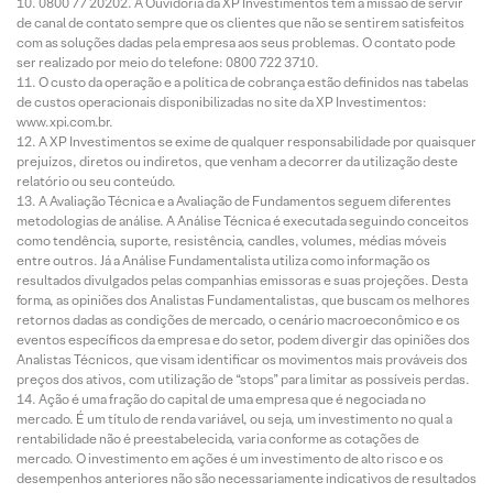
0800 77 20202. A Ouvidoria da XP Investimentos tem a missão de servir
de canal de contato sempre que os clientes que não se sentirem satisfeitos
com as soluções dadas pela empresa aos seus problemas. O contato pode
ser realizado por meio do telefone: 0800 722 3710.
O custo da operação e a política de cobrança estão definidos nas tabelas
de custos operacionais disponibilizadas no site da XP Investimentos:
www.xpi.com.br.
A XP Investimentos se exime de qualquer responsabilidade por quaisquer
prejuízos, diretos ou indiretos, que venham a decorrer da utilização deste
relatório ou seu conteúdo.
A Avaliação Técnica e a Avaliação de Fundamentos seguem diferentes
metodologias de análise. A Análise Técnica é executada seguindo conceitos
como tendência, suporte, resistência, candles, volumes, médias móveis
entre outros. Já a Análise Fundamentalista utiliza como informação os
resultados divulgados pelas companhias emissoras e suas projeções. Desta
forma, as opiniões dos Analistas Fundamentalistas, que buscam os melhores
retornos dadas as condições de mercado, o cenário macroeconômico e os
eventos específicos da empresa e do setor, podem divergir das opiniões dos
Analistas Técnicos, que visam identificar os movimentos mais prováveis dos
preços dos ativos, com utilização de “stops” para limitar as possíveis perdas.
Ação é uma fração do capital de uma empresa que é negociada no
mercado. É um título de renda variável, ou seja, um investimento no qual a
rentabilidade não é preestabelecida, varia conforme as cotações de
mercado. O investimento em ações é um investimento de alto risco e os
desempenhos anteriores não são necessariamente indicativos de resultados