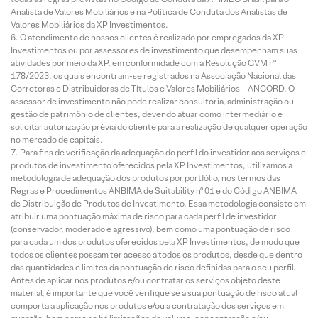
Analista de Valores Mobiliários e na Política de Conduta dos Analistas de
Valores Mobiliários da XP Investimentos.
O atendimento de nossos clientes é realizado por empregados da XP
Investimentos ou por assessores de investimento que desempenham suas
atividades por meio da XP, em conformidade com a Resolução CVM nº
178/2023, os quais encontram-se registrados na Associação Nacional das
Corretoras e Distribuidoras de Títulos e Valores Mobiliários – ANCORD. O
assessor de investimento não pode realizar consultoria, administração ou
gestão de patrimônio de clientes, devendo atuar como intermediário e
solicitar autorização prévia do cliente para a realização de qualquer operação
no mercado de capitais.
Para fins de verificação da adequação do perfil do investidor aos serviços e
produtos de investimento oferecidos pela XP Investimentos, utilizamos a
metodologia de adequação dos produtos por portfólio, nos termos das
Regras e Procedimentos ANBIMA de Suitability nº 01 e do Código ANBIMA
de Distribuição de Produtos de Investimento. Essa metodologia consiste em
atribuir uma pontuação máxima de risco para cada perfil de investidor
(conservador, moderado e agressivo), bem como uma pontuação de risco
para cada um dos produtos oferecidos pela XP Investimentos, de modo que
todos os clientes possam ter acesso a todos os produtos, desde que dentro
das quantidades e limites da pontuação de risco definidas para o seu perfil.
Antes de aplicar nos produtos e/ou contratar os serviços objeto deste
material, é importante que você verifique se a sua pontuação de risco atual
comporta a aplicação nos produtos e/ou a contratação dos serviços em