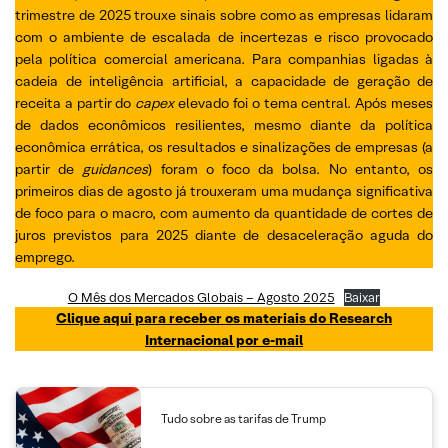
trimestre de 2025 trouxe sinais sobre como as empresas lidaram
com o ambiente de escalada de incertezas e risco provocado
pela política comercial americana. Para companhias ligadas à
cadeia de inteligência artificial, a capacidade de geração de
receita a partir do
capex
elevado foi o tema central. Após meses
de dados econômicos resilientes, mesmo diante da política
econômica errática, os resultados e sinalizações de empresas (a
partir de
guidances
) foram o foco da bolsa. No entanto, os
primeiros dias de agosto já trouxeram uma mudança significativa
de foco para o macro, com aumento da quantidade de cortes de
juros previstos para 2025 diante de desaceleração aguda do
emprego.
O Mês dos Mercados Globais – Agosto 2025
Baixar
Clique aqui para receber os materiais do Research
Internacional por e-mail
Tudo sobre as tarifas de Trump