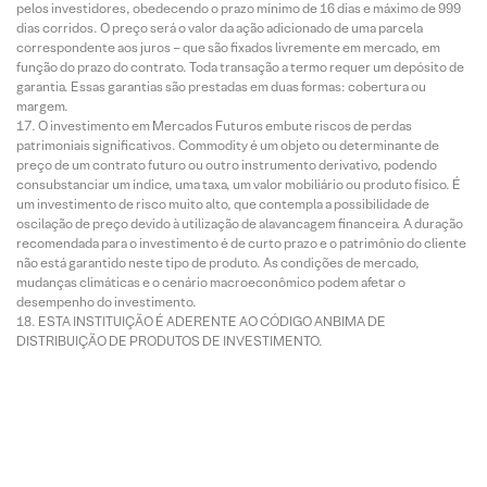
pelos investidores, obedecendo o prazo mínimo de 16 dias e máximo de 999
dias corridos. O preço será o valor da ação adicionado de uma parcela
correspondente aos juros – que são fixados livremente em mercado, em
função do prazo do contrato. Toda transação a termo requer um depósito de
garantia. Essas garantias são prestadas em duas formas: cobertura ou
margem.
O investimento em Mercados Futuros embute riscos de perdas
patrimoniais significativos. Commodity é um objeto ou determinante de
preço de um contrato futuro ou outro instrumento derivativo, podendo
consubstanciar um índice, uma taxa, um valor mobiliário ou produto físico. É
um investimento de risco muito alto, que contempla a possibilidade de
oscilação de preço devido à utilização de alavancagem financeira. A duração
recomendada para o investimento é de curto prazo e o patrimônio do cliente
não está garantido neste tipo de produto. As condições de mercado,
mudanças climáticas e o cenário macroeconômico podem afetar o
desempenho do investimento.
ESTA INSTITUIÇÃO É ADERENTE AO CÓDIGO ANBIMA DE
DISTRIBUIÇÃO DE PRODUTOS DE INVESTIMENTO.