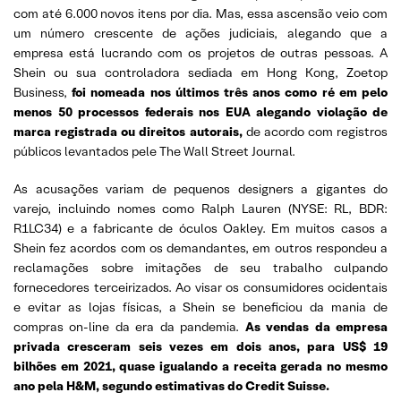
com até 6.000 novos itens por dia. Mas, essa ascensão veio com
um número crescente de ações judiciais, alegando que a
empresa está lucrando com os projetos de outras pessoas. A
Shein ou sua controladora sediada em Hong Kong, Zoetop
Business,
foi nomeada nos últimos três anos como ré em pelo
menos 50 processos federais nos EUA alegando violação de
marca registrada ou direitos autorais,
de acordo com registros
públicos levantados pele The Wall Street Journal.
As acusações variam de pequenos designers a gigantes do
varejo, incluindo nomes como Ralph Lauren (NYSE: RL, BDR:
R1LC34) e a fabricante de óculos Oakley. Em muitos casos a
Shein fez acordos com os demandantes, em outros respondeu a
reclamações sobre imitações de seu trabalho culpando
fornecedores terceirizados. Ao visar os consumidores ocidentais
e evitar as lojas físicas, a Shein se beneficiou da mania de
compras on-line da era da pandemia.
As vendas da empresa
privada cresceram seis vezes em dois anos, para US$ 19
bilhões em 2021, quase igualando a receita gerada no mesmo
ano pela H&M, segundo estimativas do Credit Suisse.