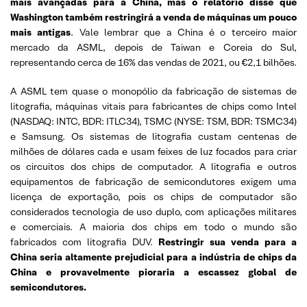
mais avançadas para a China, mas o relatório disse que
Washington também restringirá a venda de máquinas um pouco
mais antigas
. Vale lembrar que a China é o terceiro maior
mercado da ASML, depois de Taiwan e Coreia do Sul,
representando cerca de 16% das vendas de 2021, ou €2,1 bilhões.
A ASML tem quase o monopólio da fabricação de sistemas de
litografia, máquinas vitais para fabricantes de chips como Intel
(NASDAQ: INTC, BDR: ITLC34), TSMC (NYSE: TSM, BDR: TSMC34)
e Samsung. Os sistemas de litografia custam centenas de
milhões de dólares cada e usam feixes de luz focados para criar
os circuitos dos chips de computador. A litografia e outros
equipamentos de fabricação de semicondutores exigem uma
licença de exportação, pois os chips de computador são
considerados tecnologia de uso duplo, com aplicações militares
e comerciais. A maioria dos chips em todo o mundo são
fabricados com litografia DUV.
Restringir sua venda para a
China seria altamente prejudicial para a indústria de chips da
China e provavelmente pioraria a escassez global de
semicondutores.