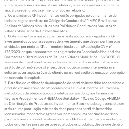
a indicação de mais um analista no relatório, o responsável será o primeiro
analista credenciado a ser mencionado no relatório.
Os analistas da XP Investimentos estão obrigados ao cumprimento de
todas as regras previstas no Código de Conduta da APIMEC Brasil para o
Analista de Valores Mobiliários e na Política de Conduta dos Analistas de
Valores Mobiliários da XP Investimentos.
O atendimento de nossos clientes é realizado por empregados da XP
Investimentos ou por assessores de investimento que desempenham suas
atividades por meio da XP, em conformidade com a Resolução CVM nº
178/2023, os quais encontram-se registrados na Associação Nacional das
Corretoras e Distribuidoras de Títulos e Valores Mobiliários – ANCORD. O
assessor de investimento não pode realizar consultoria, administração ou
gestão de patrimônio de clientes, devendo atuar como intermediário e
solicitar autorização prévia do cliente para a realização de qualquer operação
no mercado de capitais.
Para fins de verificação da adequação do perfil do investidor aos serviços e
produtos de investimento oferecidos pela XP Investimentos, utilizamos a
metodologia de adequação dos produtos por portfólio, nos termos das
Regras e Procedimentos ANBIMA de Suitability nº 01 e do Código ANBIMA
de Distribuição de Produtos de Investimento. Essa metodologia consiste em
atribuir uma pontuação máxima de risco para cada perfil de investidor
(conservador, moderado e agressivo), bem como uma pontuação de risco
para cada um dos produtos oferecidos pela XP Investimentos, de modo que
todos os clientes possam ter acesso a todos os produtos, desde que dentro