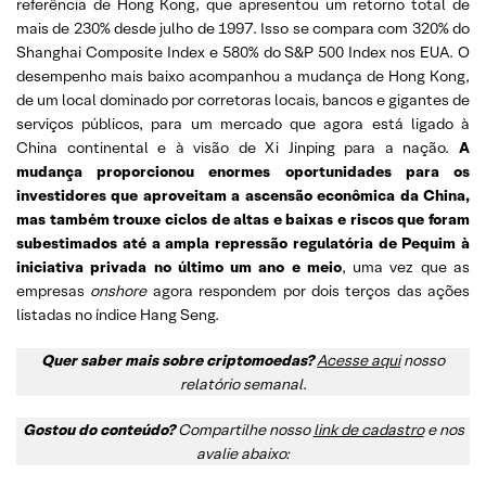
referência de Hong Kong, que apresentou um retorno total de
mais de 230% desde julho de 1997. Isso se compara com 320% do
Shanghai Composite Index e 580% do S&P 500 Index nos EUA. O
desempenho mais baixo acompanhou a mudança de Hong Kong,
de um local dominado por corretoras locais, bancos e gigantes de
serviços públicos, para um mercado que agora está ligado à
China continental e à visão de Xi Jinping para a nação.
A
mudança proporcionou enormes oportunidades para os
investidores que aproveitam a ascensão econômica da China,
mas também trouxe ciclos de altas e baixas e riscos que foram
subestimados até a ampla repressão regulatória de Pequim à
iniciativa privada no último um ano e meio
, uma vez que as
empresas
onshore
agora respondem por dois terços das ações
listadas no índice Hang Seng.
Quer saber mais sobre criptomoedas?
Acesse aqui
nosso
relatório semanal
.
Gostou do conteúdo?
Compartilhe nosso
link de cadastro
e nos
avalie abaixo: