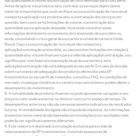
das quantidades e limites da pontuação de risco definidas para o seu perfil.
Antes de aplicar nos produtos e/ou contratar os serviços objeto deste
material, é importante que você verifique se a sua pontuação de risco atual
comporta a aplicação nos produtos e/ou a contratação dos serviços em
questão, bem como se há limitações de volume, concentração e/ou
quantidade para a aplicação desejada. Você pode consultar essas
informações diretamente no momento da transmissão da sua ordem ou,
ainda, consultando o risco geral da sua carteira na tela de carteira (Visão
Risco). Caso a sua pontuação de risco atual não comporte a
aplicação/contratação pretendida, ou caso existam limitações em relação à
quantidade e/ou volume financeiro para a referida aplicação/contratação, isto
significa que, com base na composição atual da sua carteira, esta
aplicação/contratação não está adequada ao seu perfil. Em caso de dúvidas
sobre o processo de adequação dos produtos oferecidos pela XP
Investimentos ao seu perfil de investidor, consulte o FAQ. As condições de
mercado, mudanças climáticas e o cenário macroeconômico podem afetar o
desempenho do investimento.
A rentabilidade de produtos financeiros pode apresentar variações e seu
preço ou valor pode aumentar ou diminuir num curto espaço de tempo. Os
desempenhos anteriores não são necessariamente indicativos de resultados
futuros. A rentabilidade divulgada não é líquida de impostos. As informações
presentes neste material são baseadas em simulações e os resultados reais
poderão ser significativamente diferentes.
Este relatório é destinado à circulação exclusiva para a rede de
relacionamento da XP Investimentos, incluindo assessores de