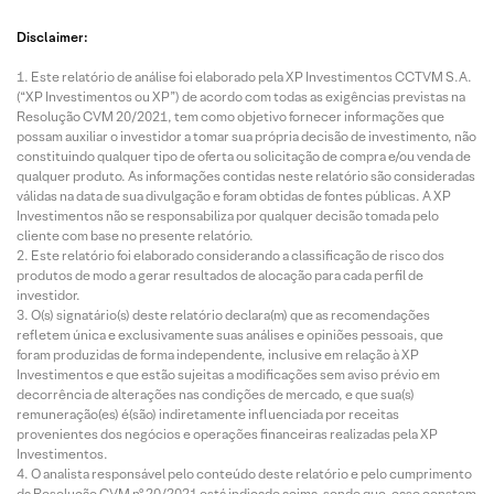
Disclaimer:
Este relatório de análise foi elaborado pela XP Investimentos CCTVM S.A.
(“XP Investimentos ou XP”) de acordo com todas as exigências previstas na
Resolução CVM 20/2021, tem como objetivo fornecer informações que
possam auxiliar o investidor a tomar sua própria decisão de investimento, não
constituindo qualquer tipo de oferta ou solicitação de compra e/ou venda de
qualquer produto. As informações contidas neste relatório são consideradas
válidas na data de sua divulgação e foram obtidas de fontes públicas. A XP
Investimentos não se responsabiliza por qualquer decisão tomada pelo
cliente com base no presente relatório.
Este relatório foi elaborado considerando a classificação de risco dos
produtos de modo a gerar resultados de alocação para cada perfil de
investidor.
O(s) signatário(s) deste relatório declara(m) que as recomendações
refletem única e exclusivamente suas análises e opiniões pessoais, que
foram produzidas de forma independente, inclusive em relação à XP
Investimentos e que estão sujeitas a modificações sem aviso prévio em
decorrência de alterações nas condições de mercado, e que sua(s)
remuneração(es) é(são) indiretamente influenciada por receitas
provenientes dos negócios e operações financeiras realizadas pela XP
Investimentos.
O analista responsável pelo conteúdo deste relatório e pelo cumprimento
da Resolução CVM nº 20/2021 está indicado acima, sendo que, caso constem