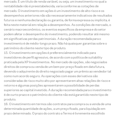
mercado. É um título de renda variável, ou seja, um investimento no qual a
rentabilidade não é preestabelecida, varia conforme as cotações de
mercado. O investimento em ações é um investimento de alto risco e os
desempenhos anteriores não são necessariamente indicativos de resultados
futuros e nenhuma declaração ou garantia, de forma expressa ou implícita, é
feita neste material em relação a desempenhos. As condições de mercado, o
cenário macroeconômico, os eventos específicos da empresa e do setor
podem afetar o desempenho do investimento, podendo resultar até mesmo
em significativas perdas patrimoniais. A duração recomendada para o
investimento é de médio-longo prazo. Não há quaisquer garantias sobre o
patrimônio do cliente neste tipo de produto.
O investimento em opções é preferencialmente indicado para
investidores de perfil agressivo, de acordo com a política de suitability
praticada pela XP Investimentos. No mercado de opções, são negociados
direitos de compra ou venda de um bem por preço fixado em data futura,
devendo o adquirente do direito negociado pagar um prêmio ao vendedor tal
como num acordo seguro. As operações com esses derivativos são
consideradas de risco muito alto por apresentarem altas relações de risco e
retorno e algumas posições apresentarem a possibilidade de perdas
superiores ao capital investido. A duração recomendada para o investimento
é de curto prazo e o patrimônio do cliente não está garantido neste tipo de
produto.
O investimento em termos são contratos para compra ou a venda de uma
determinada quantidade de ações, a um preço fixado, para liquidação em
prazo determinado. O prazo do contrato a Termo é livremente escolhido