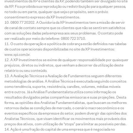
investimentos da XP e clientes da XP, podendo também ser divulgado no site
da XP. Fica proibida sua reprodução ou redistribuição para qualquer pessoa,
no todo ou em parte, qualquer que seja o propósito, sem o prévio
consentimento expresso da XP Investimentos.
0800 77 20202. A Ouvidoria da XP Investimentos tem a missão de servir
de canal de contato sempre que os clientes que não se sentirem satisfeitos
com as soluções dadas pela empresa aos seus problemas. O contato pode
ser realizado por meio do telefone: 0800 722 3710.
O custo da operação e a política de cobrança estão definidos nas tabelas
de custos operacionais disponibilizadas no site da XP Investimentos:
www.xpi.com.br.
A XP Investimentos se exime de qualquer responsabilidade por quaisquer
prejuízos, diretos ou indiretos, que venham a decorrer da utilização deste
relatório ou seu conteúdo.
A Avaliação Técnica e a Avaliação de Fundamentos seguem diferentes
metodologias de análise. A Análise Técnica é executada seguindo conceitos
como tendência, suporte, resistência, candles, volumes, médias móveis
entre outros. Já a Análise Fundamentalista utiliza como informação os
resultados divulgados pelas companhias emissoras e suas projeções. Desta
forma, as opiniões dos Analistas Fundamentalistas, que buscam os melhores
retornos dadas as condições de mercado, o cenário macroeconômico e os
eventos específicos da empresa e do setor, podem divergir das opiniões dos
Analistas Técnicos, que visam identificar os movimentos mais prováveis dos
preços dos ativos, com utilização de “stops” para limitar as possíveis perdas.
Ação é uma fração do capital de uma empresa que é negociada no