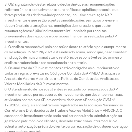
O(s) signatário(s) deste relatório declara(m) que as recomendações
refletem única e exclusivamente suas análises e opiniões pessoais, que
foram produzidas de forma independente, inclusive em relação à XP
Investimentos e que estão sujeitas a modificações sem aviso prévio em
decorrência de alterações nas condições de mercado, e que sua(s)
remuneração(es) é(são) indiretamente influenciada por receitas
provenientes dos negócios e operações financeiras realizadas pela XP
Investimentos.
O analista responsável pelo conteúdo deste relatório e pelo cumprimento
da Resolução CVM nº 20/2021 está indicado acima, sendo que, caso constem
a indicação de mais um analista no relatório, o responsável será o primeiro
analista credenciado a ser mencionado no relatório.
Os analistas da XP Investimentos estão obrigados ao cumprimento de
todas as regras previstas no Código de Conduta da APIMEC Brasil para o
Analista de Valores Mobiliários e na Política de Conduta dos Analistas de
Valores Mobiliários da XP Investimentos.
O atendimento de nossos clientes é realizado por empregados da XP
Investimentos ou por assessores de investimento que desempenham suas
atividades por meio da XP, em conformidade com a Resolução CVM nº
178/2023, os quais encontram-se registrados na Associação Nacional das
Corretoras e Distribuidoras de Títulos e Valores Mobiliários – ANCORD. O
assessor de investimento não pode realizar consultoria, administração ou
gestão de patrimônio de clientes, devendo atuar como intermediário e
solicitar autorização prévia do cliente para a realização de qualquer operação
no mercado de capitais.