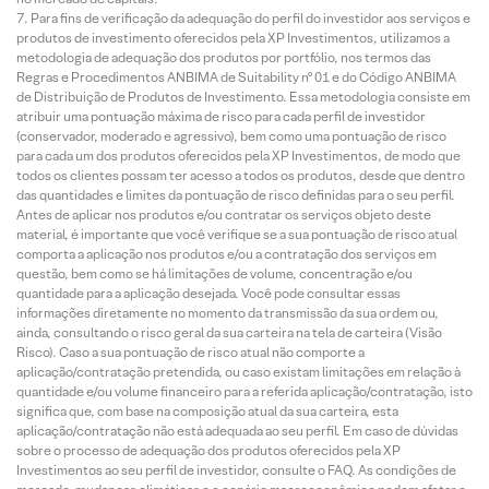
Para fins de verificação da adequação do perfil do investidor aos serviços e
produtos de investimento oferecidos pela XP Investimentos, utilizamos a
metodologia de adequação dos produtos por portfólio, nos termos das
Regras e Procedimentos ANBIMA de Suitability nº 01 e do Código ANBIMA
de Distribuição de Produtos de Investimento. Essa metodologia consiste em
atribuir uma pontuação máxima de risco para cada perfil de investidor
(conservador, moderado e agressivo), bem como uma pontuação de risco
para cada um dos produtos oferecidos pela XP Investimentos, de modo que
todos os clientes possam ter acesso a todos os produtos, desde que dentro
das quantidades e limites da pontuação de risco definidas para o seu perfil.
Antes de aplicar nos produtos e/ou contratar os serviços objeto deste
material, é importante que você verifique se a sua pontuação de risco atual
comporta a aplicação nos produtos e/ou a contratação dos serviços em
questão, bem como se há limitações de volume, concentração e/ou
quantidade para a aplicação desejada. Você pode consultar essas
informações diretamente no momento da transmissão da sua ordem ou,
ainda, consultando o risco geral da sua carteira na tela de carteira (Visão
Risco). Caso a sua pontuação de risco atual não comporte a
aplicação/contratação pretendida, ou caso existam limitações em relação à
quantidade e/ou volume financeiro para a referida aplicação/contratação, isto
significa que, com base na composição atual da sua carteira, esta
aplicação/contratação não está adequada ao seu perfil. Em caso de dúvidas
sobre o processo de adequação dos produtos oferecidos pela XP
Investimentos ao seu perfil de investidor, consulte o FAQ. As condições de