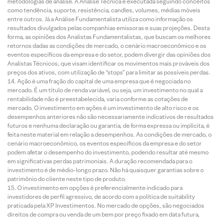
metodologias de análise. A Análise Técnica é executada seguindo conceitos
como tendência, suporte, resistência, candles, volumes, médias móveis
entre outros. Já a Análise Fundamentalista utiliza como informação os
resultados divulgados pelas companhias emissoras e suas projeções. Desta
forma, as opiniões dos Analistas Fundamentalistas, que buscam os melhores
retornos dadas as condições de mercado, o cenário macroeconômico e os
eventos específicos da empresa e do setor, podem divergir das opiniões dos
Analistas Técnicos, que visam identificar os movimentos mais prováveis dos
preços dos ativos, com utilização de “stops” para limitar as possíveis perdas.
Ação é uma fração do capital de uma empresa que é negociada no
mercado. É um título de renda variável, ou seja, um investimento no qual a
rentabilidade não é preestabelecida, varia conforme as cotações de
mercado. O investimento em ações é um investimento de alto risco e os
desempenhos anteriores não são necessariamente indicativos de resultados
futuros e nenhuma declaração ou garantia, de forma expressa ou implícita, é
feita neste material em relação a desempenhos. As condições de mercado, o
cenário macroeconômico, os eventos específicos da empresa e do setor
podem afetar o desempenho do investimento, podendo resultar até mesmo
em significativas perdas patrimoniais. A duração recomendada para o
investimento é de médio-longo prazo. Não há quaisquer garantias sobre o
patrimônio do cliente neste tipo de produto.
O investimento em opções é preferencialmente indicado para
investidores de perfil agressivo, de acordo com a política de suitability
praticada pela XP Investimentos. No mercado de opções, são negociados
direitos de compra ou venda de um bem por preço fixado em data futura,