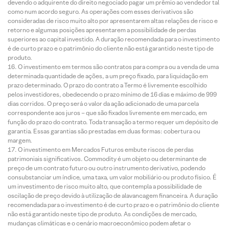
devendo o adquirente do direito negociado pagar um prêmio ao vendedor tal
como num acordo seguro. As operações com esses derivativos são
consideradas de risco muito alto por apresentarem altas relações de risco e
retorno e algumas posições apresentarem a possibilidade de perdas
superiores ao capital investido. A duração recomendada para o investimento
é de curto prazo e o patrimônio do cliente não está garantido neste tipo de
produto.
O investimento em termos são contratos para compra ou a venda de uma
determinada quantidade de ações, a um preço fixado, para liquidação em
prazo determinado. O prazo do contrato a Termo é livremente escolhido
pelos investidores, obedecendo o prazo mínimo de 16 dias e máximo de 999
dias corridos. O preço será o valor da ação adicionado de uma parcela
correspondente aos juros – que são fixados livremente em mercado, em
função do prazo do contrato. Toda transação a termo requer um depósito de
garantia. Essas garantias são prestadas em duas formas: cobertura ou
margem.
O investimento em Mercados Futuros embute riscos de perdas
patrimoniais significativos. Commodity é um objeto ou determinante de
preço de um contrato futuro ou outro instrumento derivativo, podendo
consubstanciar um índice, uma taxa, um valor mobiliário ou produto físico. É
um investimento de risco muito alto, que contempla a possibilidade de
oscilação de preço devido à utilização de alavancagem financeira. A duração
recomendada para o investimento é de curto prazo e o patrimônio do cliente
não está garantido neste tipo de produto. As condições de mercado,
mudanças climáticas e o cenário macroeconômico podem afetar o