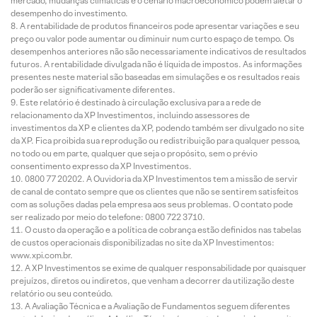
mercado, mudanças climáticas e o cenário macroeconômico podem afetar o
desempenho do investimento.
A rentabilidade de produtos financeiros pode apresentar variações e seu
preço ou valor pode aumentar ou diminuir num curto espaço de tempo. Os
desempenhos anteriores não são necessariamente indicativos de resultados
futuros. A rentabilidade divulgada não é líquida de impostos. As informações
presentes neste material são baseadas em simulações e os resultados reais
poderão ser significativamente diferentes.
Este relatório é destinado à circulação exclusiva para a rede de
relacionamento da XP Investimentos, incluindo assessores de
investimentos da XP e clientes da XP, podendo também ser divulgado no site
da XP. Fica proibida sua reprodução ou redistribuição para qualquer pessoa,
no todo ou em parte, qualquer que seja o propósito, sem o prévio
consentimento expresso da XP Investimentos.
0800 77 20202. A Ouvidoria da XP Investimentos tem a missão de servir
de canal de contato sempre que os clientes que não se sentirem satisfeitos
com as soluções dadas pela empresa aos seus problemas. O contato pode
ser realizado por meio do telefone: 0800 722 3710.
O custo da operação e a política de cobrança estão definidos nas tabelas
de custos operacionais disponibilizadas no site da XP Investimentos:
www.xpi.com.br.
A XP Investimentos se exime de qualquer responsabilidade por quaisquer
prejuízos, diretos ou indiretos, que venham a decorrer da utilização deste
relatório ou seu conteúdo.
A Avaliação Técnica e a Avaliação de Fundamentos seguem diferentes