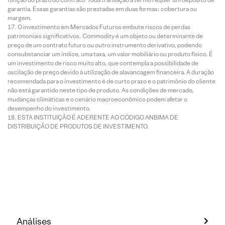
garantia. Essas garantias são prestadas em duas formas: cobertura ou
margem.
O investimento em Mercados Futuros embute riscos de perdas
patrimoniais significativos. Commodity é um objeto ou determinante de
preço de um contrato futuro ou outro instrumento derivativo, podendo
consubstanciar um índice, uma taxa, um valor mobiliário ou produto físico. É
um investimento de risco muito alto, que contempla a possibilidade de
oscilação de preço devido à utilização de alavancagem financeira. A duração
recomendada para o investimento é de curto prazo e o patrimônio do cliente
não está garantido neste tipo de produto. As condições de mercado,
mudanças climáticas e o cenário macroeconômico podem afetar o
desempenho do investimento.
ESTA INSTITUIÇÃO É ADERENTE AO CÓDIGO ANBIMA DE
DISTRIBUIÇÃO DE PRODUTOS DE INVESTIMENTO.
Análises