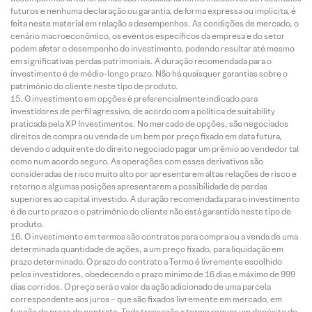
futuros e nenhuma declaração ou garantia, de forma expressa ou implícita, é
feita neste material em relação a desempenhos. As condições de mercado, o
cenário macroeconômico, os eventos específicos da empresa e do setor
podem afetar o desempenho do investimento, podendo resultar até mesmo
em significativas perdas patrimoniais. A duração recomendada para o
investimento é de médio-longo prazo. Não há quaisquer garantias sobre o
patrimônio do cliente neste tipo de produto.
O investimento em opções é preferencialmente indicado para
investidores de perfil agressivo, de acordo com a política de suitability
praticada pela XP Investimentos. No mercado de opções, são negociados
direitos de compra ou venda de um bem por preço fixado em data futura,
devendo o adquirente do direito negociado pagar um prêmio ao vendedor tal
como num acordo seguro. As operações com esses derivativos são
consideradas de risco muito alto por apresentarem altas relações de risco e
retorno e algumas posições apresentarem a possibilidade de perdas
superiores ao capital investido. A duração recomendada para o investimento
é de curto prazo e o patrimônio do cliente não está garantido neste tipo de
produto.
O investimento em termos são contratos para compra ou a venda de uma
determinada quantidade de ações, a um preço fixado, para liquidação em
prazo determinado. O prazo do contrato a Termo é livremente escolhido
pelos investidores, obedecendo o prazo mínimo de 16 dias e máximo de 999
dias corridos. O preço será o valor da ação adicionado de uma parcela
correspondente aos juros – que são fixados livremente em mercado, em
função do prazo do contrato. Toda transação a termo requer um depósito de