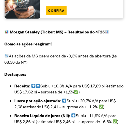
CONFIRA
Morgan Stanley (Ticker: MS)
– Resultados do 4T25
Como as ações reagiram?
As ações da MS caem cerca de -0,3% antes da abertura (às
08:50 de NY)
Destaques:
Receita:
Subiu +10,3% A/A para US$ 17,89 bi (estimado
US$ 17,62 bi – surpresa de +1,5%
)
Lucro por ação ajustado
:
Subiu +20,7% A/A para US$
2,68 (estimado US$ 2,41 – surpresa de +11,2%
)
Receita Líquida de juros (NII):
Subiu +11,9% A/A para
US$ 2,86 bi (estimado US$ 2,46 bi – surpresa de 16,3%
)