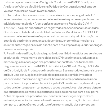
todas as regras previstas no Código de Conduta da APIMEC Brasil para o
Analista de Valores Mobiliários e na Política de Conduta dos Analistas de
Valores Mobiliários da XP Investimentos.
O atendimento de nossos clientes é realizado por empregados da XP
Investimentos ou por assessores de investimento que desempenham suas
atividades por meio da XP, em conformidade com a Resolução CVM nº
178/2023, os quais encontram-se registrados na Associação Nacional das
Corretoras e Distribuidoras de Títulos e Valores Mobiliários – ANCORD. O
assessor de investimento não pode realizar consultoria, administração ou
gestão de patrimônio de clientes, devendo atuar como intermediário e
solicitar autorização prévia do cliente para a realização de qualquer operação
no mercado de capitais.
Para fins de verificação da adequação do perfil do investidor aos serviços e
produtos de investimento oferecidos pela XP Investimentos, utilizamos a
metodologia de adequação dos produtos por portfólio, nos termos das
Regras e Procedimentos ANBIMA de Suitability nº 01 e do Código ANBIMA
de Distribuição de Produtos de Investimento. Essa metodologia consiste em
atribuir uma pontuação máxima de risco para cada perfil de investidor
(conservador, moderado e agressivo), bem como uma pontuação de risco
para cada um dos produtos oferecidos pela XP Investimentos, de modo que
todos os clientes possam ter acesso a todos os produtos, desde que dentro
das quantidades e limites da pontuação de risco definidas para o seu perfil.
Antes de aplicar nos produtos e/ou contratar os serviços objeto deste
material, é importante que você verifique se a sua pontuação de risco atual
comporta a aplicação nos produtos e/ou a contratação dos serviços em