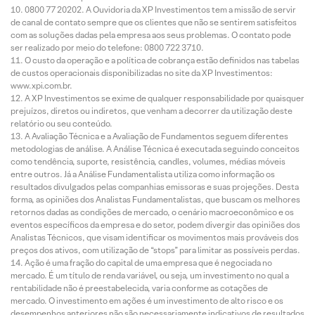
0800 77 20202. A Ouvidoria da XP Investimentos tem a missão de servir
de canal de contato sempre que os clientes que não se sentirem satisfeitos
com as soluções dadas pela empresa aos seus problemas. O contato pode
ser realizado por meio do telefone: 0800 722 3710.
O custo da operação e a política de cobrança estão definidos nas tabelas
de custos operacionais disponibilizadas no site da XP Investimentos:
www.xpi.com.br.
A XP Investimentos se exime de qualquer responsabilidade por quaisquer
prejuízos, diretos ou indiretos, que venham a decorrer da utilização deste
relatório ou seu conteúdo.
A Avaliação Técnica e a Avaliação de Fundamentos seguem diferentes
metodologias de análise. A Análise Técnica é executada seguindo conceitos
como tendência, suporte, resistência, candles, volumes, médias móveis
entre outros. Já a Análise Fundamentalista utiliza como informação os
resultados divulgados pelas companhias emissoras e suas projeções. Desta
forma, as opiniões dos Analistas Fundamentalistas, que buscam os melhores
retornos dadas as condições de mercado, o cenário macroeconômico e os
eventos específicos da empresa e do setor, podem divergir das opiniões dos
Analistas Técnicos, que visam identificar os movimentos mais prováveis dos
preços dos ativos, com utilização de “stops” para limitar as possíveis perdas.
Ação é uma fração do capital de uma empresa que é negociada no
mercado. É um título de renda variável, ou seja, um investimento no qual a
rentabilidade não é preestabelecida, varia conforme as cotações de
mercado. O investimento em ações é um investimento de alto risco e os
desempenhos anteriores não são necessariamente indicativos de resultados