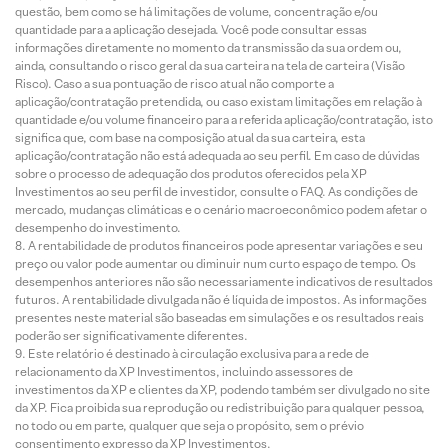
questão, bem como se há limitações de volume, concentração e/ou
quantidade para a aplicação desejada. Você pode consultar essas
informações diretamente no momento da transmissão da sua ordem ou,
ainda, consultando o risco geral da sua carteira na tela de carteira (Visão
Risco). Caso a sua pontuação de risco atual não comporte a
aplicação/contratação pretendida, ou caso existam limitações em relação à
quantidade e/ou volume financeiro para a referida aplicação/contratação, isto
significa que, com base na composição atual da sua carteira, esta
aplicação/contratação não está adequada ao seu perfil. Em caso de dúvidas
sobre o processo de adequação dos produtos oferecidos pela XP
Investimentos ao seu perfil de investidor, consulte o FAQ. As condições de
mercado, mudanças climáticas e o cenário macroeconômico podem afetar o
desempenho do investimento.
A rentabilidade de produtos financeiros pode apresentar variações e seu
preço ou valor pode aumentar ou diminuir num curto espaço de tempo. Os
desempenhos anteriores não são necessariamente indicativos de resultados
futuros. A rentabilidade divulgada não é líquida de impostos. As informações
presentes neste material são baseadas em simulações e os resultados reais
poderão ser significativamente diferentes.
Este relatório é destinado à circulação exclusiva para a rede de
relacionamento da XP Investimentos, incluindo assessores de
investimentos da XP e clientes da XP, podendo também ser divulgado no site
da XP. Fica proibida sua reprodução ou redistribuição para qualquer pessoa,
no todo ou em parte, qualquer que seja o propósito, sem o prévio
consentimento expresso da XP Investimentos.