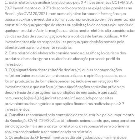
Este relatório de análise foi elaborado pela XP Investimentos CCTVM S.A.
(“XP Investimentos ou XP”) de acordo com todas as exigências previstas na
Resolução CVM 20/2021, tem como objetivo fornecer informações que
possam auxiliar o investidor a tomar sua própria decisão de investimento, não
constituindo qualquer tipo de oferta ou solicitação de compra e/ou venda de
qualquer produto. As informações contidas neste relatório são consideradas
válidas na data de sua divulgação e foram obtidas de fontes públicas. A XP
Investimentos não se responsabiliza por qualquer decisão tomada pelo
cliente com base no presente relatório.
Este relatório foi elaborado considerando a classificação de risco dos
produtos de modo a gerar resultados de alocação para cada perfil de
investidor.
O(s) signatário(s) deste relatório declara(m) que as recomendações
refletem única e exclusivamente suas análises e opiniões pessoais, que
foram produzidas de forma independente, inclusive em relação à XP
Investimentos e que estão sujeitas a modificações sem aviso prévio em
decorrência de alterações nas condições de mercado, e que sua(s)
remuneração(es) é(são) indiretamente influenciada por receitas
provenientes dos negócios e operações financeiras realizadas pela XP
Investimentos.
O analista responsável pelo conteúdo deste relatório e pelo cumprimento
da Resolução CVM nº 20/2021 está indicado acima, sendo que, caso constem
a indicação de mais um analista no relatório, o responsável será o primeiro
analista credenciado a ser mencionado no relatório.
Os analistas da XP Investimentos estão obrigados ao cumprimento de