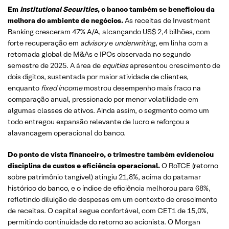
Em
Institutional Securities
, o banco também se beneficiou da
melhora do ambiente de negócios.
As receitas de Investment
Banking cresceram 47% A/A, alcançando US$ 2,4 bilhões, com
forte recuperação em
advisory
e
underwriting
, em linha com a
retomada global de M&As e IPOs observada no segundo
semestre de 2025. A área de
equities
apresentou crescimento de
dois dígitos, sustentada por maior atividade de clientes,
enquanto
fixed income
mostrou desempenho mais fraco na
comparação anual, pressionado por menor volatilidade em
algumas classes de ativos. Ainda assim, o segmento como um
todo entregou expansão relevante de lucro e reforçou a
alavancagem operacional do banco.
Do ponto de vista financeiro, o trimestre também evidenciou
disciplina de custos e eficiência operacional.
O RoTCE (retorno
sobre patrimônio tangível) atingiu 21,8%, acima do patamar
histórico do banco, e o índice de eficiência melhorou para 68%,
refletindo diluição de despesas em um contexto de crescimento
de receitas. O capital segue confortável, com CET1 de 15,0%,
permitindo continuidade do retorno ao acionista. O Morgan