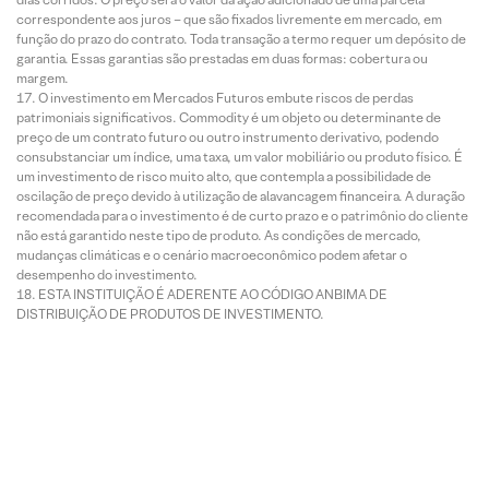
correspondente aos juros – que são fixados livremente em mercado, em
função do prazo do contrato. Toda transação a termo requer um depósito de
garantia. Essas garantias são prestadas em duas formas: cobertura ou
margem.
O investimento em Mercados Futuros embute riscos de perdas
patrimoniais significativos. Commodity é um objeto ou determinante de
preço de um contrato futuro ou outro instrumento derivativo, podendo
consubstanciar um índice, uma taxa, um valor mobiliário ou produto físico. É
um investimento de risco muito alto, que contempla a possibilidade de
oscilação de preço devido à utilização de alavancagem financeira. A duração
recomendada para o investimento é de curto prazo e o patrimônio do cliente
não está garantido neste tipo de produto. As condições de mercado,
mudanças climáticas e o cenário macroeconômico podem afetar o
desempenho do investimento.
ESTA INSTITUIÇÃO É ADERENTE AO CÓDIGO ANBIMA DE
DISTRIBUIÇÃO DE PRODUTOS DE INVESTIMENTO.