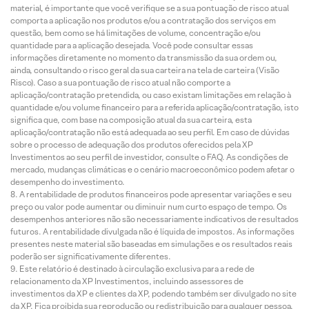
material, é importante que você verifique se a sua pontuação de risco atual
comporta a aplicação nos produtos e/ou a contratação dos serviços em
questão, bem como se há limitações de volume, concentração e/ou
quantidade para a aplicação desejada. Você pode consultar essas
informações diretamente no momento da transmissão da sua ordem ou,
ainda, consultando o risco geral da sua carteira na tela de carteira (Visão
Risco). Caso a sua pontuação de risco atual não comporte a
aplicação/contratação pretendida, ou caso existam limitações em relação à
quantidade e/ou volume financeiro para a referida aplicação/contratação, isto
significa que, com base na composição atual da sua carteira, esta
aplicação/contratação não está adequada ao seu perfil. Em caso de dúvidas
sobre o processo de adequação dos produtos oferecidos pela XP
Investimentos ao seu perfil de investidor, consulte o FAQ. As condições de
mercado, mudanças climáticas e o cenário macroeconômico podem afetar o
desempenho do investimento.
A rentabilidade de produtos financeiros pode apresentar variações e seu
preço ou valor pode aumentar ou diminuir num curto espaço de tempo. Os
desempenhos anteriores não são necessariamente indicativos de resultados
futuros. A rentabilidade divulgada não é líquida de impostos. As informações
presentes neste material são baseadas em simulações e os resultados reais
poderão ser significativamente diferentes.
Este relatório é destinado à circulação exclusiva para a rede de
relacionamento da XP Investimentos, incluindo assessores de
investimentos da XP e clientes da XP, podendo também ser divulgado no site
da XP. Fica proibida sua reprodução ou redistribuição para qualquer pessoa,