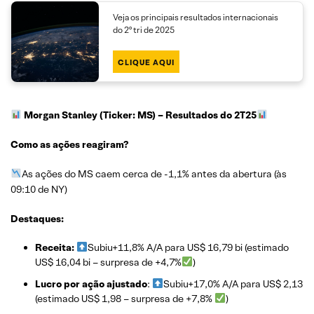
Veja os principais resultados internacionais
do 2º tri de 2025
CLIQUE AQUI
Morgan Stanley (Ticker: MS)
– Resultados do 2T25
Como as ações reagiram?
As ações do MS caem cerca de -1,1% antes da abertura (às
09:10 de NY)
Destaques:
Receita:
Subiu+11,8% A/A para US$ 16,79 bi (estimado
US$ 16,04 bi – surpresa de +4,7%
)
Lucro por ação ajustado
:
Subiu+17,0% A/A para US$ 2,13
(estimado US$ 1,98 – surpresa de +7,8%
)