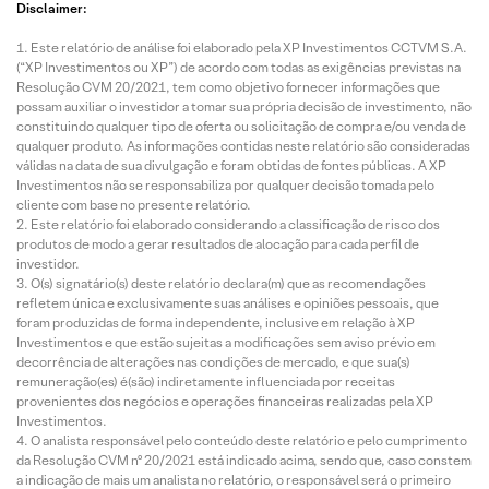
Disclaimer:
Este relatório de análise foi elaborado pela XP Investimentos CCTVM S.A.
(“XP Investimentos ou XP”) de acordo com todas as exigências previstas na
Resolução CVM 20/2021, tem como objetivo fornecer informações que
possam auxiliar o investidor a tomar sua própria decisão de investimento, não
constituindo qualquer tipo de oferta ou solicitação de compra e/ou venda de
qualquer produto. As informações contidas neste relatório são consideradas
válidas na data de sua divulgação e foram obtidas de fontes públicas. A XP
Investimentos não se responsabiliza por qualquer decisão tomada pelo
cliente com base no presente relatório.
Este relatório foi elaborado considerando a classificação de risco dos
produtos de modo a gerar resultados de alocação para cada perfil de
investidor.
O(s) signatário(s) deste relatório declara(m) que as recomendações
refletem única e exclusivamente suas análises e opiniões pessoais, que
foram produzidas de forma independente, inclusive em relação à XP
Investimentos e que estão sujeitas a modificações sem aviso prévio em
decorrência de alterações nas condições de mercado, e que sua(s)
remuneração(es) é(são) indiretamente influenciada por receitas
provenientes dos negócios e operações financeiras realizadas pela XP
Investimentos.
O analista responsável pelo conteúdo deste relatório e pelo cumprimento
da Resolução CVM nº 20/2021 está indicado acima, sendo que, caso constem
a indicação de mais um analista no relatório, o responsável será o primeiro