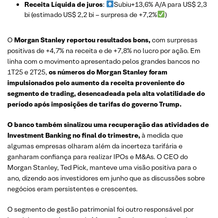
Receita Líquida de juros
:
Subiu+13,6% A/A para US$ 2,3
bi (estimado US$ 2,2 bi – surpresa de +7,2%
)
O
Morgan Stanley reportou resultados bons,
com surpresas
positivas de +4,7% na receita e de +7,8% no lucro por ação. Em
linha com o movimento apresentado pelos grandes bancos no
1T25 e 2T25,
os números do Morgan Stanley foram
impulsionados pelo aumento da receita proveniente do
segmento de trading, desencadeada pela alta volatilidade do
período após imposições de tarifas do governo Trump.
O banco também sinalizou uma recuperação das atividades de
Investment Banking no final do trimestre,
à medida que
algumas empresas olharam além da incerteza tarifária e
ganharam confiança para realizar IPOs e M&As. O CEO do
Morgan Stanley, Ted Pick, manteve uma visão positiva para o
ano, dizendo aos investidores em junho que as discussões sobre
negócios eram persistentes e crescentes.
O segmento de gestão patrimonial foi outro responsável por