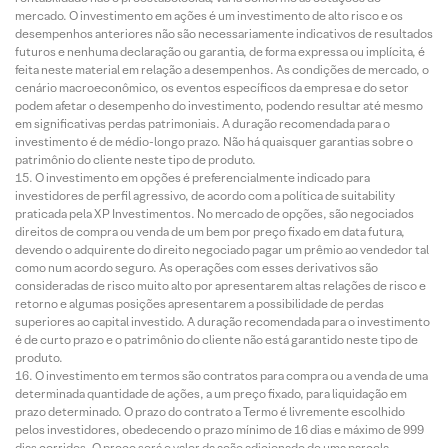
mercado. O investimento em ações é um investimento de alto risco e os
desempenhos anteriores não são necessariamente indicativos de resultados
futuros e nenhuma declaração ou garantia, de forma expressa ou implícita, é
feita neste material em relação a desempenhos. As condições de mercado, o
cenário macroeconômico, os eventos específicos da empresa e do setor
podem afetar o desempenho do investimento, podendo resultar até mesmo
em significativas perdas patrimoniais. A duração recomendada para o
investimento é de médio-longo prazo. Não há quaisquer garantias sobre o
patrimônio do cliente neste tipo de produto.
O investimento em opções é preferencialmente indicado para
investidores de perfil agressivo, de acordo com a política de suitability
praticada pela XP Investimentos. No mercado de opções, são negociados
direitos de compra ou venda de um bem por preço fixado em data futura,
devendo o adquirente do direito negociado pagar um prêmio ao vendedor tal
como num acordo seguro. As operações com esses derivativos são
consideradas de risco muito alto por apresentarem altas relações de risco e
retorno e algumas posições apresentarem a possibilidade de perdas
superiores ao capital investido. A duração recomendada para o investimento
é de curto prazo e o patrimônio do cliente não está garantido neste tipo de
produto.
O investimento em termos são contratos para compra ou a venda de uma
determinada quantidade de ações, a um preço fixado, para liquidação em
prazo determinado. O prazo do contrato a Termo é livremente escolhido
pelos investidores, obedecendo o prazo mínimo de 16 dias e máximo de 999
dias corridos. O preço será o valor da ação adicionado de uma parcela