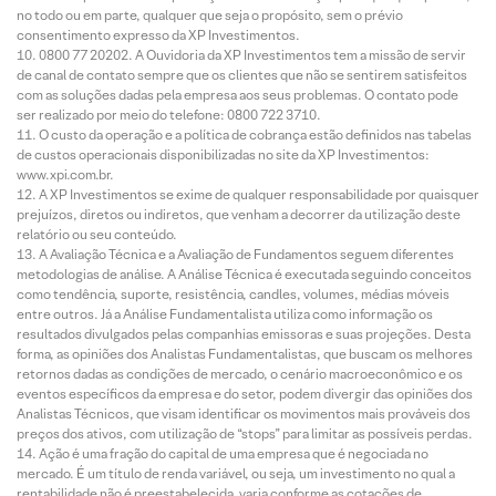
no todo ou em parte, qualquer que seja o propósito, sem o prévio
consentimento expresso da XP Investimentos.
0800 77 20202. A Ouvidoria da XP Investimentos tem a missão de servir
de canal de contato sempre que os clientes que não se sentirem satisfeitos
com as soluções dadas pela empresa aos seus problemas. O contato pode
ser realizado por meio do telefone: 0800 722 3710.
O custo da operação e a política de cobrança estão definidos nas tabelas
de custos operacionais disponibilizadas no site da XP Investimentos:
www.xpi.com.br.
A XP Investimentos se exime de qualquer responsabilidade por quaisquer
prejuízos, diretos ou indiretos, que venham a decorrer da utilização deste
relatório ou seu conteúdo.
A Avaliação Técnica e a Avaliação de Fundamentos seguem diferentes
metodologias de análise. A Análise Técnica é executada seguindo conceitos
como tendência, suporte, resistência, candles, volumes, médias móveis
entre outros. Já a Análise Fundamentalista utiliza como informação os
resultados divulgados pelas companhias emissoras e suas projeções. Desta
forma, as opiniões dos Analistas Fundamentalistas, que buscam os melhores
retornos dadas as condições de mercado, o cenário macroeconômico e os
eventos específicos da empresa e do setor, podem divergir das opiniões dos
Analistas Técnicos, que visam identificar os movimentos mais prováveis dos
preços dos ativos, com utilização de “stops” para limitar as possíveis perdas.
Ação é uma fração do capital de uma empresa que é negociada no
mercado. É um título de renda variável, ou seja, um investimento no qual a
rentabilidade não é preestabelecida, varia conforme as cotações de