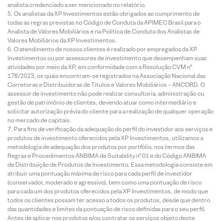
analista credenciado a ser mencionado no relatório.
Os analistas da XP Investimentos estão obrigados ao cumprimento de
todas as regras previstas no Código de Conduta da APIMEC Brasil para o
Analista de Valores Mobiliários e na Política de Conduta dos Analistas de
Valores Mobiliários da XP Investimentos.
O atendimento de nossos clientes é realizado por empregados da XP
Investimentos ou por assessores de investimento que desempenham suas
atividades por meio da XP, em conformidade com a Resolução CVM nº
178/2023, os quais encontram-se registrados na Associação Nacional das
Corretoras e Distribuidoras de Títulos e Valores Mobiliários – ANCORD. O
assessor de investimento não pode realizar consultoria, administração ou
gestão de patrimônio de clientes, devendo atuar como intermediário e
solicitar autorização prévia do cliente para a realização de qualquer operação
no mercado de capitais.
Para fins de verificação da adequação do perfil do investidor aos serviços e
produtos de investimento oferecidos pela XP Investimentos, utilizamos a
metodologia de adequação dos produtos por portfólio, nos termos das
Regras e Procedimentos ANBIMA de Suitability nº 01 e do Código ANBIMA
de Distribuição de Produtos de Investimento. Essa metodologia consiste em
atribuir uma pontuação máxima de risco para cada perfil de investidor
(conservador, moderado e agressivo), bem como uma pontuação de risco
para cada um dos produtos oferecidos pela XP Investimentos, de modo que
todos os clientes possam ter acesso a todos os produtos, desde que dentro
das quantidades e limites da pontuação de risco definidas para o seu perfil.
Antes de aplicar nos produtos e/ou contratar os serviços objeto deste