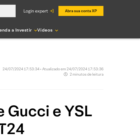
login expert
Abra sua conta XP
enda a Investir
Vídeos
24/07/2024 17:53:34 • Atualizado em 24/07/2024 17:53:36
2 minutos de leitura
e Gucci e YSL
2T24