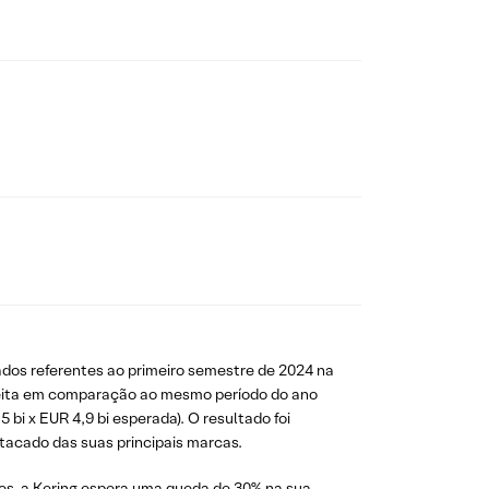
ados referentes ao primeiro semestre de 2024 na
ceita em comparação ao mesmo período do ano
bi x EUR 4,9 bi esperada). O resultado foi
tacado das suas principais marcas.
es, a Kering espera uma queda de 30% na sua