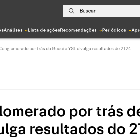
Buscar
os
Análises
Lista de ações
Recomendações
Periódicos
Apr
 Conglomerado por trás de Gucci e YSL divulga resultados do 2T24
lomerado por trás d
ulga resultados do 