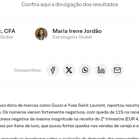
Confira aqui a divulgação dos resultados
z, CFA
Maria Irene Jordão
 Global
Estrategista Global
Compartilhar:
uxo dono de marcas como Gucci e Yves Saint Laurent, reportou result
do. Os números vieram fortemente negativos, com queda de 11% na re
presa negativa da mesma magnitude na receita do 2º trimestre (EUR 4,5 
 por itens de luxo, que puxou fortes quedas nas vendas de varejo e a
e pesando as incertezas sobre a evolução da demanda dos consumidor