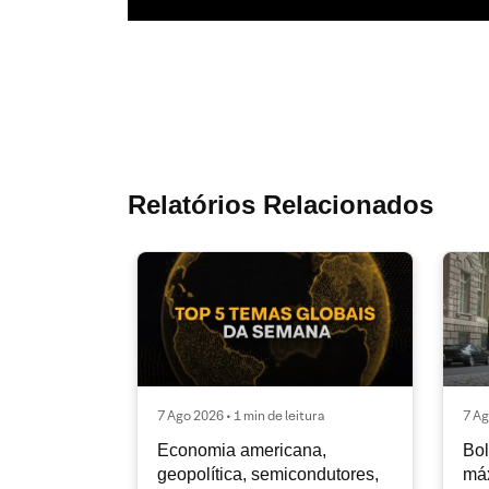
Relatórios Relacionados
7 Ago 2026 • 1 min de leitura
7 Ag
Economia americana,
Bol
geopolítica, semicondutores,
máx