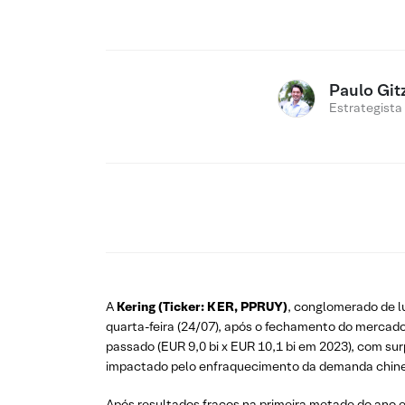
Paulo Git
Estrategista
A
Kering (Ticker: KER, PPRUY)
, conglomerado de l
quarta-feira (24/07), após o fechamento do merca
passado (EUR 9,0 bi x EUR 10,1 bi em 2023), com sur
impactado pelo enfraquecimento da demanda chinesa
Após resultados fracos na primeira metade do ano 