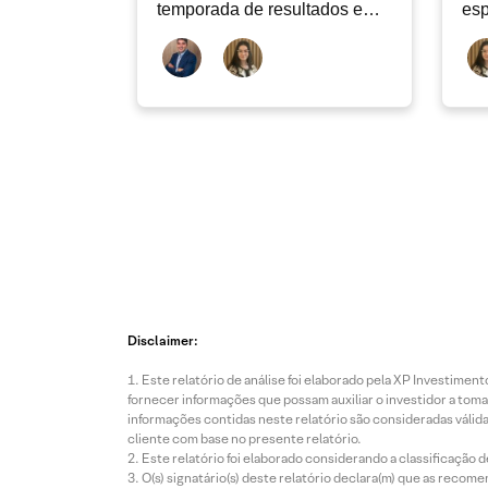
temporada de resultados e
esp
AstraZeneca |
Top 5 temas
globais da semana
Disclaimer:
Este relatório de análise foi elaborado pela XP Investim
fornecer informações que possam auxiliar o investidor a toma
informações contidas neste relatório são consideradas válida
cliente com base no presente relatório.
Este relatório foi elaborado considerando a classificação d
O(s) signatário(s) deste relatório declara(m) que as reco