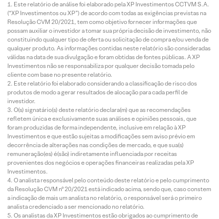
Este relatório de análise foi elaborado pela XP Investimentos CCTVM S.A.
(“XP Investimentos ou XP”) de acordo com todas as exigências previstas na
Resolução CVM 20/2021, tem como objetivo fornecer informações que
possam auxiliar o investidor a tomar sua própria decisão de investimento, não
constituindo qualquer tipo de oferta ou solicitação de compra e/ou venda de
qualquer produto. As informações contidas neste relatório são consideradas
válidas na data de sua divulgação e foram obtidas de fontes públicas. A XP
Investimentos não se responsabiliza por qualquer decisão tomada pelo
cliente com base no presente relatório.
Este relatório foi elaborado considerando a classificação de risco dos
produtos de modo a gerar resultados de alocação para cada perfil de
investidor.
O(s) signatário(s) deste relatório declara(m) que as recomendações
refletem única e exclusivamente suas análises e opiniões pessoais, que
foram produzidas de forma independente, inclusive em relação à XP
Investimentos e que estão sujeitas a modificações sem aviso prévio em
decorrência de alterações nas condições de mercado, e que sua(s)
remuneração(es) é(são) indiretamente influenciada por receitas
provenientes dos negócios e operações financeiras realizadas pela XP
Investimentos.
O analista responsável pelo conteúdo deste relatório e pelo cumprimento
da Resolução CVM nº 20/2021 está indicado acima, sendo que, caso constem
a indicação de mais um analista no relatório, o responsável será o primeiro
analista credenciado a ser mencionado no relatório.
Os analistas da XP Investimentos estão obrigados ao cumprimento de