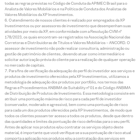
todas as regras previstas no Código de Conduta da APIMEC Brasil para o
Analista de Valores Mobiliários e na Política de Conduta dos Analistas de
Valores Mobiliários da XP Investimentos.
O atendimento de nossos clientes é realizado por empregados da XP
Investimentos ou por assessores de investimento que desempenham suas
atividades por meio da XP, em conformidade com a Resolução CVM nº
178/2023, os quais encontram-se registrados na Associação Nacional das
Corretoras e Distribuidoras de Títulos e Valores Mobiliários – ANCORD. O
assessor de investimento não pode realizar consultoria, administração ou
gestão de patrimônio de clientes, devendo atuar como intermediário e
solicitar autorização prévia do cliente para a realização de qualquer operação
no mercado de capitais.
Para fins de verificação da adequação do perfil do investidor aos serviços e
produtos de investimento oferecidos pela XP Investimentos, utilizamos a
metodologia de adequação dos produtos por portfólio, nos termos das
Regras e Procedimentos ANBIMA de Suitability nº 01 e do Código ANBIMA
de Distribuição de Produtos de Investimento. Essa metodologia consiste em
atribuir uma pontuação máxima de risco para cada perfil de investidor
(conservador, moderado e agressivo), bem como uma pontuação de risco
para cada um dos produtos oferecidos pela XP Investimentos, de modo que
todos os clientes possam ter acesso a todos os produtos, desde que dentro
das quantidades e limites da pontuação de risco definidas para o seu perfil.
Antes de aplicar nos produtos e/ou contratar os serviços objeto deste
material, é importante que você verifique se a sua pontuação de risco atual
comporta a aplicação nos produtos e/ou a contratação dos serviços em