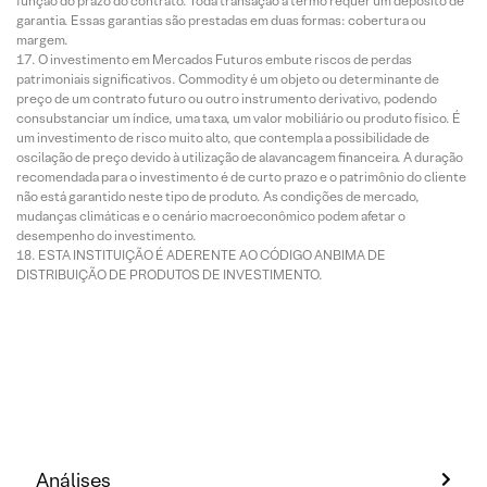
função do prazo do contrato. Toda transação a termo requer um depósito de
garantia. Essas garantias são prestadas em duas formas: cobertura ou
margem.
O investimento em Mercados Futuros embute riscos de perdas
patrimoniais significativos. Commodity é um objeto ou determinante de
preço de um contrato futuro ou outro instrumento derivativo, podendo
consubstanciar um índice, uma taxa, um valor mobiliário ou produto físico. É
um investimento de risco muito alto, que contempla a possibilidade de
oscilação de preço devido à utilização de alavancagem financeira. A duração
recomendada para o investimento é de curto prazo e o patrimônio do cliente
não está garantido neste tipo de produto. As condições de mercado,
mudanças climáticas e o cenário macroeconômico podem afetar o
desempenho do investimento.
ESTA INSTITUIÇÃO É ADERENTE AO CÓDIGO ANBIMA DE
DISTRIBUIÇÃO DE PRODUTOS DE INVESTIMENTO.
Análises