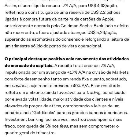
Assim, o lucro líquido recuou -7% A/A, para US$ 4,63/ação,
refletindo a constituição de uma reserva de US$ 2,2 bilhões
ligadas à compra futura da carteira de cartões da Apple,
anteriormente operada pelo Goldman Sachs. Excluindo o efeito
não recorrente, o lucro ajustado alcançou US$ 5,23/ação,
superando as estimativas do consenso e reforçando a leitura de
um trimestre sólido do ponto de vista operacional.
O principal destaque positivo veio novamente das atividades
de mercado de capitais.
A receita total cresceu 7% A/A,
impulsionada por um avanço de +17% A/A na divisão de Markets,
com forte desempenho tanto em renda fixa quanto, sobretudo,
em
equities
, cuja receita cresceu +40% A/A. Esse resultado
reflete um ambiente ainda favorável para
trading
, beneficiado
por elevada volatilidade, maior atividade dos clientes e níveis
elevados de preços de ativos, corroborando a leitura de um
cenário ainda “Goldilocks” para os grandes bancos americanos.
Investment banking, por sua vez, mostrou desempenho mais
fraco, com queda de 5% nos
fees
, mas sem comprometer o
quadro geral do trimestre.