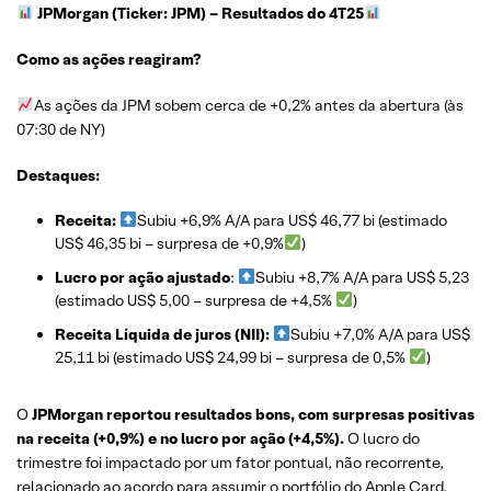
JPMorgan (Ticker: JPM)
– Resultados do 4T25
Como as ações reagiram?
As ações da JPM sobem cerca de +0,2% antes da abertura (às
07:30 de NY)
Destaques:
Receita:
Subiu +6,9% A/A para US$ 46,77 bi (estimado
US$ 46,35 bi – surpresa de +0,9%
)
Lucro por ação ajustado
:
Subiu +8,7% A/A para US$ 5,23
(estimado US$ 5,00 – surpresa de +4,5%
)
Receita Líquida de juros (NII):
Subiu +7,0% A/A para US$
25,11 bi (estimado US$ 24,99 bi – surpresa de 0,5%
)
O
JPMorgan reportou resultados bons, com surpresas positivas
na receita (+0,9%) e no lucro por ação (+4,5%).
O lucro do
trimestre foi impactado por um fator pontual, não recorrente,
relacionado ao acordo para assumir o portfólio do Apple Card.