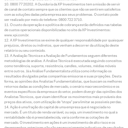
0800 77 20202. A Ouvidoria da XP Investimentos tem a missão de servir
de canal de contato sempre que os clientes que não se sentirem satisfeitos
com as soluções dadas pela empresa aos seus problemas. O contato pode
ser realizado por meio do telefone: 0800 722 3710.
O custo da operação e a política de cobrança estão definidos nas tabelas
de custos operacionais disponibilizadas no site da XP Investimentos:
www.xpi.com.br.
A XP Investimentos se exime de qualquer responsabilidade por quaisquer
prejuízos, diretos ou indiretos, que venham a decorrer da utilização deste
relatório ou seu conteúdo.
A Avaliação Técnica e a Avaliação de Fundamentos seguem diferentes
metodologias de análise. A Análise Técnica é executada seguindo conceitos
como tendência, suporte, resistência, candles, volumes, médias móveis
entre outros. Já a Análise Fundamentalista utiliza como informação os
resultados divulgados pelas companhias emissoras e suas projeções. Desta
forma, as opiniões dos Analistas Fundamentalistas, que buscam os melhores
retornos dadas as condições de mercado, o cenário macroeconômico e os
eventos específicos da empresa e do setor, podem divergir das opiniões dos
Analistas Técnicos, que visam identificar os movimentos mais prováveis dos
preços dos ativos, com utilização de “stops” para limitar as possíveis perdas.
Ação é uma fração do capital de uma empresa que é negociada no
mercado. É um título de renda variável, ou seja, um investimento no qual a
rentabilidade não é preestabelecida, varia conforme as cotações de
mercado. O investimento em ações é um investimento de alto risco e os
desempenhos anteriores não são necessariamente indicativos de resultados