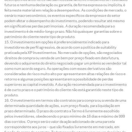
futuros e nenhuma declaração ou garantia, de forma expressa ou implícita, é
feita neste material em relação a desempenhos. As condições de mercado, o
cenário macroeconômico, os eventos específicos da empresa e do setor
podem afetar o desempenho do investimento, podendo resultar até mesmo
em significativas perdas patrimoniais. A duração recomendada para o
investimento é de médio-longo prazo. Não há quaisquer garantias sobre o
patrimônio do cliente neste tipo de produto.
O investimento em opções é preferencialmente indicado para
investidores de perfil agressivo, de acordo com a política de suitability
praticada pela XP Investimentos. No mercado de opções, são negociados
direitos de compra ou venda de um bem por preço fixado em data futura,
devendo o adquirente do direito negociado pagar um prêmio ao vendedor tal
como num acordo seguro. As operações com esses derivativos são
consideradas de risco muito alto por apresentarem altas relações de risco e
retorno e algumas posições apresentarem a possibilidade de perdas
superiores ao capital investido. A duração recomendada para o investimento
é de curto prazo e o patrimônio do cliente não está garantido neste tipo de
produto.
O investimento em termos são contratos para compra ou a venda de uma
determinada quantidade de ações, a um preço fixado, para liquidação em
prazo determinado. O prazo do contrato a Termo é livremente escolhido
pelos investidores, obedecendo o prazo mínimo de 16 dias e máximo de 999
dias corridos. O preço será o valor da ação adicionado de uma parcela
correspondente aos juros – que são fixados livremente em mercado, em