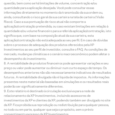
questão, bem como se há limitações de volume, concentração e/ou
quantidade para a aplicação desejada. Você pode consultar essas
informações diretamente no momento da transmissão da sua ordem ou,
ainda, consultando o risco geral da sua carteira na tela de carteira (Visão
Risco). Caso a sua pontuação de risco atual não comporte a
aplicação/contratação pretendida, ou caso existam limitações em relação à
quantidade e/ou volume financeiro para a referida aplicação/contratação, isto
significa que, com base na composição atual da sua carteira, esta
aplicação/contratação não está adequada ao seu perfil. Em caso de dúvidas
sobre o processo de adequação dos produtos oferecidos pela XP
Investimentos ao seu perfil de investidor, consulte o FAQ. As condições de
mercado, mudanças climáticas e o cenário macroeconômico podem afetar o
desempenho do investimento.
A rentabilidade de produtos financeiros pode apresentar variações e seu
preço ou valor pode aumentar ou diminuir num curto espaço de tempo. Os
desempenhos anteriores não são necessariamente indicativos de resultados
futuros. A rentabilidade divulgada não é líquida de impostos. As informações
presentes neste material são baseadas em simulações e os resultados reais
poderão ser significativamente diferentes.
Este relatório é destinado à circulação exclusiva para a rede de
relacionamento da XP Investimentos, incluindo assessores de
investimentos da XP e clientes da XP, podendo também ser divulgado no site
da XP. Fica proibida sua reprodução ou redistribuição para qualquer pessoa,
no todo ou em parte, qualquer que seja o propósito, sem o prévio
consentimento expresso da XP Investimentos.