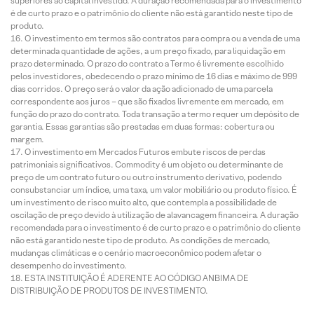
superiores ao capital investido. A duração recomendada para o investimento
é de curto prazo e o patrimônio do cliente não está garantido neste tipo de
produto.
O investimento em termos são contratos para compra ou a venda de uma
determinada quantidade de ações, a um preço fixado, para liquidação em
prazo determinado. O prazo do contrato a Termo é livremente escolhido
pelos investidores, obedecendo o prazo mínimo de 16 dias e máximo de 999
dias corridos. O preço será o valor da ação adicionado de uma parcela
correspondente aos juros – que são fixados livremente em mercado, em
função do prazo do contrato. Toda transação a termo requer um depósito de
garantia. Essas garantias são prestadas em duas formas: cobertura ou
margem.
O investimento em Mercados Futuros embute riscos de perdas
patrimoniais significativos. Commodity é um objeto ou determinante de
preço de um contrato futuro ou outro instrumento derivativo, podendo
consubstanciar um índice, uma taxa, um valor mobiliário ou produto físico. É
um investimento de risco muito alto, que contempla a possibilidade de
oscilação de preço devido à utilização de alavancagem financeira. A duração
recomendada para o investimento é de curto prazo e o patrimônio do cliente
não está garantido neste tipo de produto. As condições de mercado,
mudanças climáticas e o cenário macroeconômico podem afetar o
desempenho do investimento.
ESTA INSTITUIÇÃO É ADERENTE AO CÓDIGO ANBIMA DE
DISTRIBUIÇÃO DE PRODUTOS DE INVESTIMENTO.