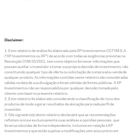
Disclaimer:
Este relatório de análise foi elaborado pela XP Investimentos CCTVM S.A.
(“XP Investimentos ou XP”) de acordo com todas as exigências previstas na
Resolução CVM 20/2021, tem como objetivo fornecer informações que
possam auxiliar o investidor a tomar sua própria decisão de investimento, não
constituindo qualquer tipo de oferta ou solicitação de compra e/ou venda de
qualquer produto. As informações contidas neste relatório são consideradas
válidas na data de sua divulgação e foram obtidas de fontes públicas. A XP
Investimentos não se responsabiliza por qualquer decisão tomada pelo
cliente com base no presente relatório.
Este relatório foi elaborado considerando a classificação de risco dos
produtos de modo a gerar resultados de alocação para cada perfil de
investidor.
O(s) signatário(s) deste relatório declara(m) que as recomendações
refletem única e exclusivamente suas análises e opiniões pessoais, que
foram produzidas de forma independente, inclusive em relação à XP
Investimentos e que estão sujeitas a modificações sem aviso prévio em