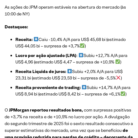
As ações do JPM operam estáveis na abertura do mercado (às
10:00 de NY)
Destaques:
Receita:
Caiu -10,4% A/A para US$ 45,68 bi (estimado
US$ 44,05 bi – surpresa de +3,7%
)
Lucro por ação ajustado (LPA)
:
Subiu +12,7% A/A para
US$ 4,96 (estimado US$ 4,47 – surpresa de +10,9%
)
Receita Líquida de juros:
Subiu +2,0% A/A para US$
23,31 bi (estimado US$ 23,59 bi – surpresa de -5,5%
)
Receita proveniente de trading:
Subiu +14,7% A/A para
US$ 8,94 bi (estimado US$ 8,42 bi – surpresa de +6,1%
)
O
JPMorgan reportou resultados bons,
com surpresas positivas
de +3,7% na receita e de +10,9% no lucro por ação. A divulgação
do segundo trimestre de 2025 foi o sexto resultado consecutivo a
superar estimativas do mercado, uma vez que se beneficiou
de
uma provisão reduzida para perdas de crédito – decorrente da