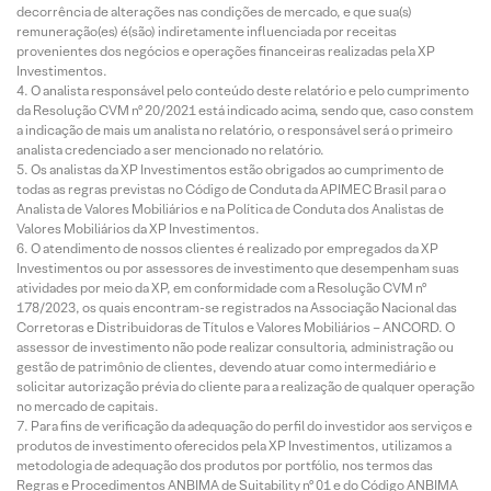
decorrência de alterações nas condições de mercado, e que sua(s)
remuneração(es) é(são) indiretamente influenciada por receitas
provenientes dos negócios e operações financeiras realizadas pela XP
Investimentos.
O analista responsável pelo conteúdo deste relatório e pelo cumprimento
da Resolução CVM nº 20/2021 está indicado acima, sendo que, caso constem
a indicação de mais um analista no relatório, o responsável será o primeiro
analista credenciado a ser mencionado no relatório.
Os analistas da XP Investimentos estão obrigados ao cumprimento de
todas as regras previstas no Código de Conduta da APIMEC Brasil para o
Analista de Valores Mobiliários e na Política de Conduta dos Analistas de
Valores Mobiliários da XP Investimentos.
O atendimento de nossos clientes é realizado por empregados da XP
Investimentos ou por assessores de investimento que desempenham suas
atividades por meio da XP, em conformidade com a Resolução CVM nº
178/2023, os quais encontram-se registrados na Associação Nacional das
Corretoras e Distribuidoras de Títulos e Valores Mobiliários – ANCORD. O
assessor de investimento não pode realizar consultoria, administração ou
gestão de patrimônio de clientes, devendo atuar como intermediário e
solicitar autorização prévia do cliente para a realização de qualquer operação
no mercado de capitais.
Para fins de verificação da adequação do perfil do investidor aos serviços e
produtos de investimento oferecidos pela XP Investimentos, utilizamos a
metodologia de adequação dos produtos por portfólio, nos termos das
Regras e Procedimentos ANBIMA de Suitability nº 01 e do Código ANBIMA