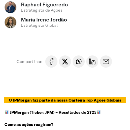
Raphael Figueredo
Estrategista de Ações
Maria Irene Jordão
Estrategista Global
Compartilhar:
O JPMorgan faz parte da nossa Carteira Top
Ações Globais
JPMorgan (Ticker: JPM)
– Resultados do 2T25
Como as ações reagiram?