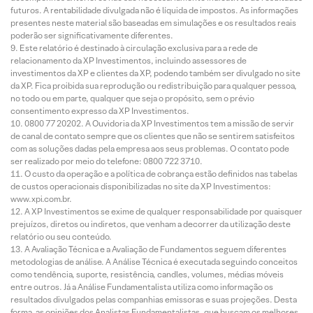
futuros. A rentabilidade divulgada não é líquida de impostos. As informações
presentes neste material são baseadas em simulações e os resultados reais
poderão ser significativamente diferentes.
Este relatório é destinado à circulação exclusiva para a rede de
relacionamento da XP Investimentos, incluindo assessores de
investimentos da XP e clientes da XP, podendo também ser divulgado no site
da XP. Fica proibida sua reprodução ou redistribuição para qualquer pessoa,
no todo ou em parte, qualquer que seja o propósito, sem o prévio
consentimento expresso da XP Investimentos.
0800 77 20202. A Ouvidoria da XP Investimentos tem a missão de servir
de canal de contato sempre que os clientes que não se sentirem satisfeitos
com as soluções dadas pela empresa aos seus problemas. O contato pode
ser realizado por meio do telefone: 0800 722 3710.
O custo da operação e a política de cobrança estão definidos nas tabelas
de custos operacionais disponibilizadas no site da XP Investimentos:
www.xpi.com.br.
A XP Investimentos se exime de qualquer responsabilidade por quaisquer
prejuízos, diretos ou indiretos, que venham a decorrer da utilização deste
relatório ou seu conteúdo.
A Avaliação Técnica e a Avaliação de Fundamentos seguem diferentes
metodologias de análise. A Análise Técnica é executada seguindo conceitos
como tendência, suporte, resistência, candles, volumes, médias móveis
entre outros. Já a Análise Fundamentalista utiliza como informação os
resultados divulgados pelas companhias emissoras e suas projeções. Desta
forma, as opiniões dos Analistas Fundamentalistas, que buscam os melhores