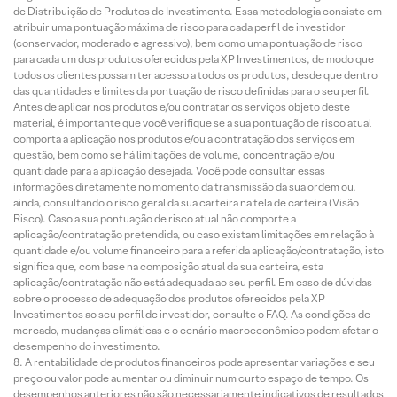
de Distribuição de Produtos de Investimento. Essa metodologia consiste em
atribuir uma pontuação máxima de risco para cada perfil de investidor
(conservador, moderado e agressivo), bem como uma pontuação de risco
para cada um dos produtos oferecidos pela XP Investimentos, de modo que
todos os clientes possam ter acesso a todos os produtos, desde que dentro
das quantidades e limites da pontuação de risco definidas para o seu perfil.
Antes de aplicar nos produtos e/ou contratar os serviços objeto deste
material, é importante que você verifique se a sua pontuação de risco atual
comporta a aplicação nos produtos e/ou a contratação dos serviços em
questão, bem como se há limitações de volume, concentração e/ou
quantidade para a aplicação desejada. Você pode consultar essas
informações diretamente no momento da transmissão da sua ordem ou,
ainda, consultando o risco geral da sua carteira na tela de carteira (Visão
Risco). Caso a sua pontuação de risco atual não comporte a
aplicação/contratação pretendida, ou caso existam limitações em relação à
quantidade e/ou volume financeiro para a referida aplicação/contratação, isto
significa que, com base na composição atual da sua carteira, esta
aplicação/contratação não está adequada ao seu perfil. Em caso de dúvidas
sobre o processo de adequação dos produtos oferecidos pela XP
Investimentos ao seu perfil de investidor, consulte o FAQ. As condições de
mercado, mudanças climáticas e o cenário macroeconômico podem afetar o
desempenho do investimento.
A rentabilidade de produtos financeiros pode apresentar variações e seu
preço ou valor pode aumentar ou diminuir num curto espaço de tempo. Os
desempenhos anteriores não são necessariamente indicativos de resultados