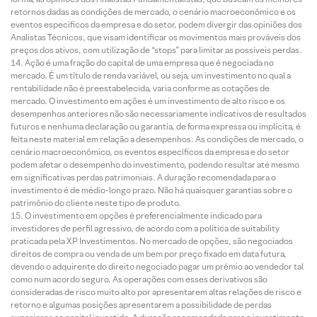
retornos dadas as condições de mercado, o cenário macroeconômico e os
eventos específicos da empresa e do setor, podem divergir das opiniões dos
Analistas Técnicos, que visam identificar os movimentos mais prováveis dos
preços dos ativos, com utilização de “stops” para limitar as possíveis perdas.
Ação é uma fração do capital de uma empresa que é negociada no
mercado. É um título de renda variável, ou seja, um investimento no qual a
rentabilidade não é preestabelecida, varia conforme as cotações de
mercado. O investimento em ações é um investimento de alto risco e os
desempenhos anteriores não são necessariamente indicativos de resultados
futuros e nenhuma declaração ou garantia, de forma expressa ou implícita, é
feita neste material em relação a desempenhos. As condições de mercado, o
cenário macroeconômico, os eventos específicos da empresa e do setor
podem afetar o desempenho do investimento, podendo resultar até mesmo
em significativas perdas patrimoniais. A duração recomendada para o
investimento é de médio-longo prazo. Não há quaisquer garantias sobre o
patrimônio do cliente neste tipo de produto.
O investimento em opções é preferencialmente indicado para
investidores de perfil agressivo, de acordo com a política de suitability
praticada pela XP Investimentos. No mercado de opções, são negociados
direitos de compra ou venda de um bem por preço fixado em data futura,
devendo o adquirente do direito negociado pagar um prêmio ao vendedor tal
como num acordo seguro. As operações com esses derivativos são
consideradas de risco muito alto por apresentarem altas relações de risco e
retorno e algumas posições apresentarem a possibilidade de perdas