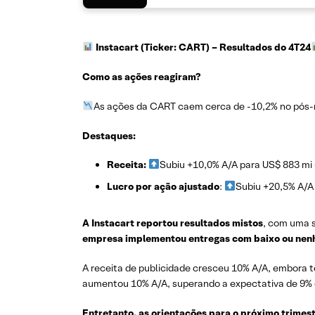
Instacart (Ticker: CART)
– Resultados do 4T24
Como as ações reagiram?
As ações da CART caem cerca de -10,2% no pós-m
Destaques:
Receita:
Subiu +10,0% A/A para US$ 883 mi 
Lucro por ação ajustado
:
Subiu +20,5% A/A
A Instacart reportou resultados mistos
, com uma s
empresa implementou entregas com baixo ou nenh
A receita de publicidade cresceu 10% A/A, embora 
aumentou 10% A/A, superando a expectativa de 9% d
Entretanto, as orientações para o próximo trime