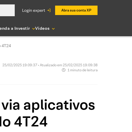
login expert
Abra sua conta XP
enda a Investir
Vídeos
o 4T24
25/02/2025 19:09:37 • Atualizado em 25/02/2025 19:09:38
1 minuto de leitura
via aplicativos
do 4T24