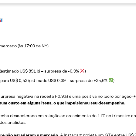
ercado (às 17:00 de NY).
(estimado US$ 891 bi – surpresa de -0,9%
)
 para US$ 0,53 (estimado US$ 0,39 – surpresa de +35,6%
)
urpresa negativa na receita (-0,9%) e uma positiva no lucro por ação (
um custo em alguns itens, o que impulsionou seu desempenho.
tenha desacelerado em relação ao crescimento de 11% no trimestre ant
os analistas.
stre não agradaram o mercado.
A Instacart projeta um GTV entre US$ 9