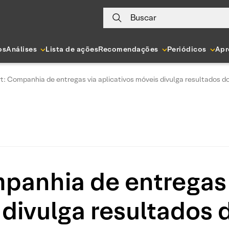
Buscar
os
Análises
Lista de ações
Recomendações
Periódicos
Apr
t: Companhia de entregas via aplicativos móveis divulga resultados d
panhia de entregas 
 divulga resultados 