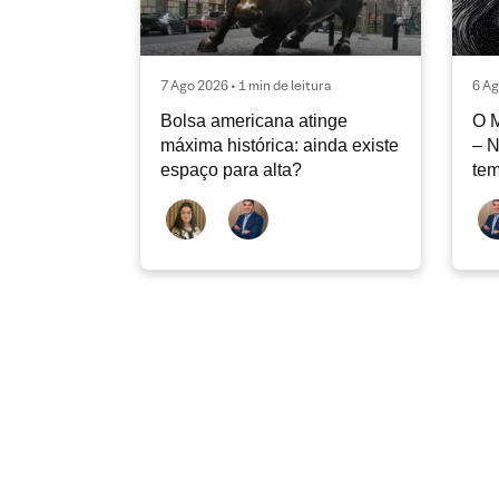
7 Ago 2026 • 1 min de leitura
6 Ag
Bolsa americana atinge
O 
máxima histórica: ainda existe
– 
espaço para alta?
tem