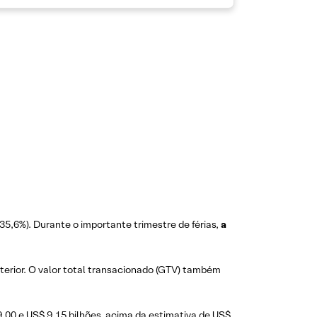
+35,6%). Durante o importante trimestre de férias,
a
erior. O valor total transacionado (GTV) também
,00 e US$ 9,15 bilhões, acima da estimativa de US$