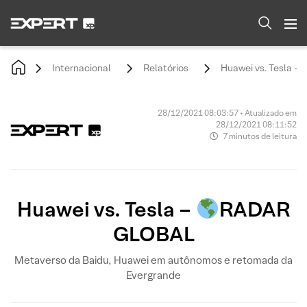
Internacional
Relatórios
Huawei vs. Tesla -
28/12/2021 08:03:57 • Atualizado em
28/12/2021 08:11:52
7 minutos de leitura
Huawei vs. Tesla –
RADAR
GLOBAL
Metaverso da Baidu, Huawei em autônomos e retomada da
Evergrande