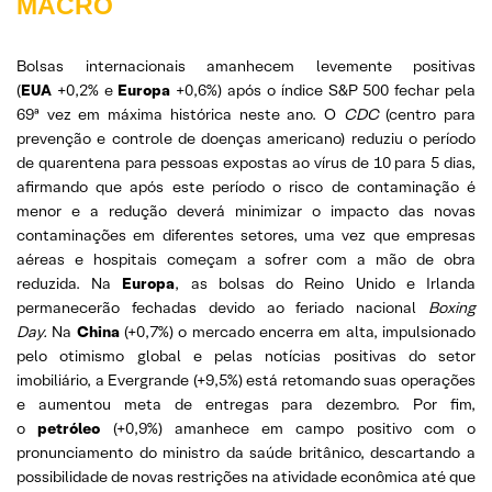
MACRO
Bolsas internacionais amanhecem levemente positivas
(
EUA
+0,2% e
Europa
+0,6%) após o índice S&P 500 fechar pela
69ª vez em máxima histórica neste ano. O
CDC
(centro para
prevenção e controle de doenças americano) reduziu o período
de quarentena para pessoas expostas ao vírus de 10 para 5 dias,
afirmando que após este período o risco de contaminação é
menor e a redução deverá minimizar o impacto das novas
contaminações em diferentes setores, uma vez que empresas
aéreas e hospitais começam a sofrer com a mão de obra
reduzida. Na
Europa
, as bolsas do Reino Unido e Irlanda
permanecerão fechadas devido ao feriado nacional
Boxing
Day.
Na
China
(+0,7%) o mercado encerra em alta, impulsionado
pelo otimismo global e pelas notícias positivas do setor
imobiliário, a Evergrande (+9,5%) está retomando suas operações
e aumentou meta de entregas para dezembro. Por fim,
o
petróleo
(+0,9%) amanhece em campo positivo com o
pronunciamento do ministro da saúde britânico, descartando a
possibilidade de novas restrições na atividade econômica até que