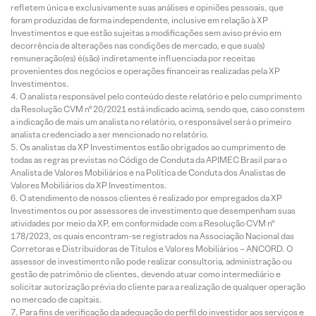
refletem única e exclusivamente suas análises e opiniões pessoais, que
foram produzidas de forma independente, inclusive em relação à XP
Investimentos e que estão sujeitas a modificações sem aviso prévio em
decorrência de alterações nas condições de mercado, e que sua(s)
remuneração(es) é(são) indiretamente influenciada por receitas
provenientes dos negócios e operações financeiras realizadas pela XP
Investimentos.
O analista responsável pelo conteúdo deste relatório e pelo cumprimento
da Resolução CVM nº 20/2021 está indicado acima, sendo que, caso constem
a indicação de mais um analista no relatório, o responsável será o primeiro
analista credenciado a ser mencionado no relatório.
Os analistas da XP Investimentos estão obrigados ao cumprimento de
todas as regras previstas no Código de Conduta da APIMEC Brasil para o
Analista de Valores Mobiliários e na Política de Conduta dos Analistas de
Valores Mobiliários da XP Investimentos.
O atendimento de nossos clientes é realizado por empregados da XP
Investimentos ou por assessores de investimento que desempenham suas
atividades por meio da XP, em conformidade com a Resolução CVM nº
178/2023, os quais encontram-se registrados na Associação Nacional das
Corretoras e Distribuidoras de Títulos e Valores Mobiliários – ANCORD. O
assessor de investimento não pode realizar consultoria, administração ou
gestão de patrimônio de clientes, devendo atuar como intermediário e
solicitar autorização prévia do cliente para a realização de qualquer operação
no mercado de capitais.
Para fins de verificação da adequação do perfil do investidor aos serviços e