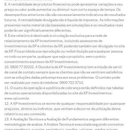
A rentabilidade de produtos financeiros pode apresentar variações e seu
preço ou valor pode aumentar ou diminuir num curto espaço de tempo. Os
desempenhos anteriores não são necessariamente indicativos de resultados
futuros. A rentabilidade divulgada não é líquida de impostos. As informações
presentes neste material são baseadas em simulações e os resultados reais
poderão ser significativamente diferentes.
Este relatório é destinado à circulação exclusiva para a rede de
relacionamento da XP Investimentos, incluindo assessores de
investimentos da XP e clientes da XP, podendo também ser divulgado no site
da XP. Fica proibida sua reprodução ou redistribuição para qualquer pessoa,
no todo ou em parte, qualquer que seja o propósito, sem o prévio
consentimento expresso da XP Investimentos.
0800 77 20202. A Ouvidoria da XP Investimentos tem a missão de servir
de canal de contato sempre que os clientes que não se sentirem satisfeitos
com as soluções dadas pela empresa aos seus problemas. O contato pode
ser realizado por meio do telefone: 0800 722 3710.
O custo da operação e a política de cobrança estão definidos nas tabelas
de custos operacionais disponibilizadas no site da XP Investimentos:
www.xpi.com.br.
A XP Investimentos se exime de qualquer responsabilidade por quaisquer
prejuízos, diretos ou indiretos, que venham a decorrer da utilização deste
relatório ou seu conteúdo.
A Avaliação Técnica e a Avaliação de Fundamentos seguem diferentes
metodologias de análise. A Análise Técnica é executada seguindo conceitos
como tendência, suporte, resistência, candles, volumes, médias móveis