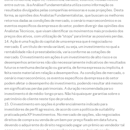
entre outros. Já a Análise Fundamentalista utiliza como informação os
resultados divulgados pelas companhias emissoras e suas projeções. Desta
forma, as opiniões dos Analistas Fundamentalistas, que buscam os melhores
retornos dadas as condições de mercado, o cenário macroeconômico e os
eventos específicos da empresa e do setor, podem divergir das opiniões dos
Analistas Técnicos, que visam identificar os movimentos mais prováveis dos
preços dos ativos, com utilização de “stops” para limitar as possíveis perdas.
Ação é uma fração do capital de uma empresa que é negociada no
mercado. É um título de renda variável, ou seja, um investimento no qual a
rentabilidade não é preestabelecida, varia conforme as cotações de
mercado. O investimento em ações é um investimento de alto risco e os
desempenhos anteriores não são necessariamente indicativos de resultados
futuros e nenhuma declaração ou garantia, de forma expressa ou implícita, é
feita neste material em relação a desempenhos. As condições de mercado, o
cenário macroeconômico, os eventos específicos da empresa e do setor
podem afetar o desempenho do investimento, podendo resultar até mesmo
em significativas perdas patrimoniais. A duração recomendada para o
investimento é de médio-longo prazo. Não há quaisquer garantias sobre o
patrimônio do cliente neste tipo de produto.
O investimento em opções é preferencialmente indicado para
investidores de perfil agressivo, de acordo com a política de suitability
praticada pela XP Investimentos. No mercado de opções, são negociados
direitos de compra ou venda de um bem por preço fixado em data futura,
devendo o adquirente do direito negociado pagar um prêmio ao vendedor tal