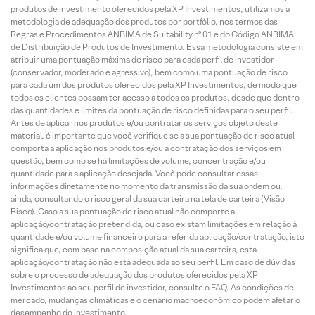
produtos de investimento oferecidos pela XP Investimentos, utilizamos a
metodologia de adequação dos produtos por portfólio, nos termos das
Regras e Procedimentos ANBIMA de Suitability nº 01 e do Código ANBIMA
de Distribuição de Produtos de Investimento. Essa metodologia consiste em
atribuir uma pontuação máxima de risco para cada perfil de investidor
(conservador, moderado e agressivo), bem como uma pontuação de risco
para cada um dos produtos oferecidos pela XP Investimentos, de modo que
todos os clientes possam ter acesso a todos os produtos, desde que dentro
das quantidades e limites da pontuação de risco definidas para o seu perfil.
Antes de aplicar nos produtos e/ou contratar os serviços objeto deste
material, é importante que você verifique se a sua pontuação de risco atual
comporta a aplicação nos produtos e/ou a contratação dos serviços em
questão, bem como se há limitações de volume, concentração e/ou
quantidade para a aplicação desejada. Você pode consultar essas
informações diretamente no momento da transmissão da sua ordem ou,
ainda, consultando o risco geral da sua carteira na tela de carteira (Visão
Risco). Caso a sua pontuação de risco atual não comporte a
aplicação/contratação pretendida, ou caso existam limitações em relação à
quantidade e/ou volume financeiro para a referida aplicação/contratação, isto
significa que, com base na composição atual da sua carteira, esta
aplicação/contratação não está adequada ao seu perfil. Em caso de dúvidas
sobre o processo de adequação dos produtos oferecidos pela XP
Investimentos ao seu perfil de investidor, consulte o FAQ. As condições de
mercado, mudanças climáticas e o cenário macroeconômico podem afetar o
desempenho do investimento.