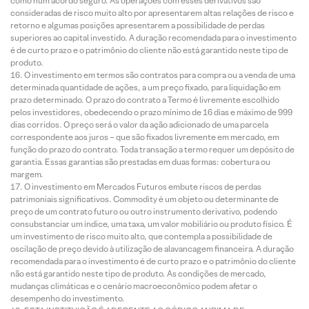
como num acordo seguro. As operações com esses derivativos são
consideradas de risco muito alto por apresentarem altas relações de risco e
retorno e algumas posições apresentarem a possibilidade de perdas
superiores ao capital investido. A duração recomendada para o investimento
é de curto prazo e o patrimônio do cliente não está garantido neste tipo de
produto.
O investimento em termos são contratos para compra ou a venda de uma
determinada quantidade de ações, a um preço fixado, para liquidação em
prazo determinado. O prazo do contrato a Termo é livremente escolhido
pelos investidores, obedecendo o prazo mínimo de 16 dias e máximo de 999
dias corridos. O preço será o valor da ação adicionado de uma parcela
correspondente aos juros – que são fixados livremente em mercado, em
função do prazo do contrato. Toda transação a termo requer um depósito de
garantia. Essas garantias são prestadas em duas formas: cobertura ou
margem.
O investimento em Mercados Futuros embute riscos de perdas
patrimoniais significativos. Commodity é um objeto ou determinante de
preço de um contrato futuro ou outro instrumento derivativo, podendo
consubstanciar um índice, uma taxa, um valor mobiliário ou produto físico. É
um investimento de risco muito alto, que contempla a possibilidade de
oscilação de preço devido à utilização de alavancagem financeira. A duração
recomendada para o investimento é de curto prazo e o patrimônio do cliente
não está garantido neste tipo de produto. As condições de mercado,
mudanças climáticas e o cenário macroeconômico podem afetar o
desempenho do investimento.