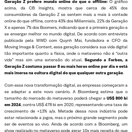
Geração Z prefere mundo online do que o offiline:
O gráfico
acima, da CB Insights, mostra que cerca de 45% dos
consumidores da Geração Z se sentem mais a mais à vontade
online do que offline, contra 43% dos Millennials, 22% da Geração
X e apenas 7% dos Boomers, indicando que é a primeira geração a
se enxergar melhor no mundo digital. De acordo com entrevista
publicada pela WWD com Quynh Mai, fundadora e CFO da
Moving Image & Content, essa geração considera sua vida digital
tão importante quanto a física, onde o metaverso não é “outra
vida” mas sim uma extensão do atual.
Segundo a Forbes, a
Geração Z costuma passar 8 ou mais horas online por dia e está
mais imersa na cultura digital do que qualquer outra geração
.
Com essa nova transformação digital, as empresas começaram a
se adaptar a este novo cenário. A Bloomberg estima que o
tamanho do mercado do metaverso poderá chegar a
US$ 800 bi
em 2024
, contra US$ 478 bi em 2020, representando uma taxa de
crescimento de +13% a/a. Metade dessa nova indústria pode
estar relacionada a jogos, mas o próximo grande segmento pode
ser de eventos ao vivo. Ainda de acordo com a Bloomberg, um
show realizado no metaverso pode gerar 10x mais receita do que