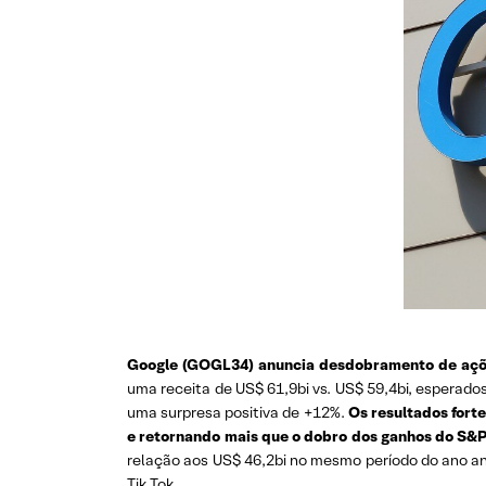
Google (GOGL34) anuncia desdobramento de açõ
uma receita de US$ 61,9bi vs. US$ 59,4bi, esperado
uma surpresa positiva de +12%.
Os resultados fort
e retornando mais que o dobro dos ganhos do S&P
relação aos US$ 46,2bi no mesmo período do ano ant
Tik Tok.