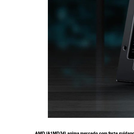
AMD (A1MD34) anima mercado com forte guidanc