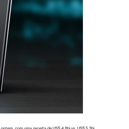
ontem, com uma receita de US$ 4,8bi vs. US$ 5,3bi,