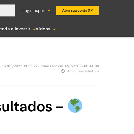
login expert
Abra sua conta XP
enda a Investir
Vídeos
02/02/2022 08:22:22 • Atualizado em 02/02/2022 08:41:00
9 minutos de leitura
ultados –