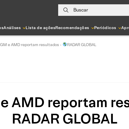
Buscar
os
Análises
Lista de ações
Recomendações
Periódicos
Apr
 GM e AMD reportam resultados -
RADAR GLOBAL
e AMD reportam res
RADAR GLOBAL