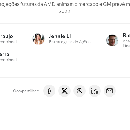
projeções futuras da AMD animam o mercado e GM prevê 
2022.
Ra
Araujo
Jennie Li
Ana
rnacional
Estrategista de Ações
Fin
erra
rnacional
Compartilhar: