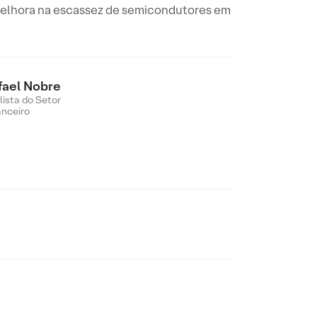
melhora na escassez de semicondutores em
fael Nobre
lista do Setor
anceiro