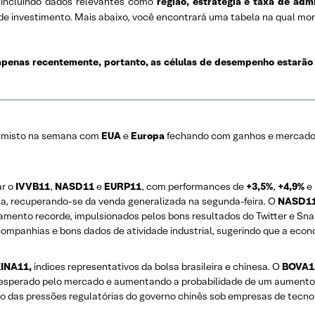
, incluindo dados relevantes como
região, estratégia e taxa de adm
 de investimento. Mais abaixo, você encontrará uma tabela na qual m
apenas recentemente, portanto, as células de desempenho estarão 
 misto na semana com
EUA
e
Europa
fechando com ganhos e mercad
ar o
IVVB11
,
NASD11
e
EURP11
, com performances de
+3,5%
,
+4,9%
e
a, recuperando-se da venda generalizada na segunda-feira. O
NASD1
mento recorde, impulsionados pelos bons resultados do Twitter e Sna
 companhias e bons dados de atividade industrial, sugerindo que a ec
INA11,
índices representativos da bolsa brasileira e chinesa. O
BOVA1
o esperado pelo mercado e aumentando a probabilidade de um aumento n
 das pressões regulatórias do governo chinês sob empresas de tecno