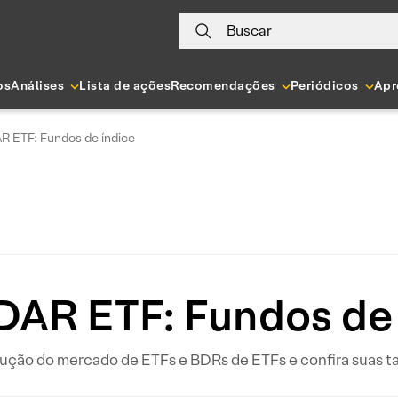
Buscar
os
Análises
Lista de ações
Recomendações
Periódicos
Apr
 ETF: Fundos de índice
AR ETF: Fundos de 
o do mercado de ETFs e BDRs de ETFs e confira suas tax