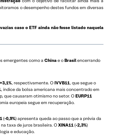
inistração
com o objetivo de facilitar ainda mais a
onitoramos o desempenho destes fundos em diversas
vazias caso o ETF ainda não fosse listado naquela
os emergentes como a
China
e o
Brasil
encerrando
+3,1%
, respectivamente. O
IVVB11
, que segue o
1
, índice da bolsa americana mais concentrado em
p, que causaram otimismo no setor. O
EURP11
onomia europeia segue em recuperação.
1
(
-0,9%
) apresenta queda ao passo que a prévia da
a taxa de juros brasileira. O
XINA11
(
-2,3%
)
logia e educação.