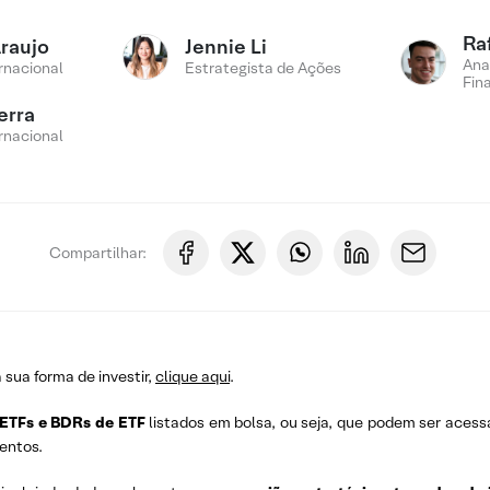
Ra
Araujo
Jennie Li
Ana
rnacional
Estrategista de Ações
Fin
erra
rnacional
Compartilhar:
a sua forma de investir,
clique aqui
.
ETFs e BDRs de ETF
listados em bolsa, ou seja, que podem ser acess
entos.