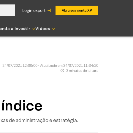
login expert
Abra sua conta XP
enda a Investir
Vídeos
24/07/2021 12:00:00 • Atualizado em 24/07/2021 11:34:50
2 minutos de leitura
índice
as de administração e estratégia.