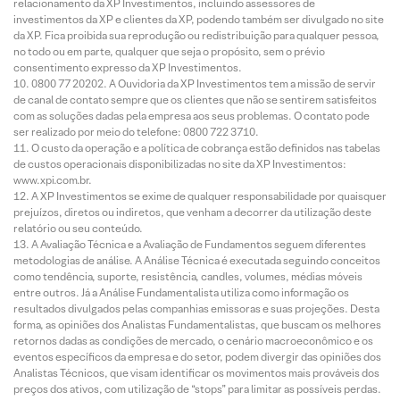
relacionamento da XP Investimentos, incluindo assessores de
investimentos da XP e clientes da XP, podendo também ser divulgado no site
da XP. Fica proibida sua reprodução ou redistribuição para qualquer pessoa,
no todo ou em parte, qualquer que seja o propósito, sem o prévio
consentimento expresso da XP Investimentos.
0800 77 20202. A Ouvidoria da XP Investimentos tem a missão de servir
de canal de contato sempre que os clientes que não se sentirem satisfeitos
com as soluções dadas pela empresa aos seus problemas. O contato pode
ser realizado por meio do telefone: 0800 722 3710.
O custo da operação e a política de cobrança estão definidos nas tabelas
de custos operacionais disponibilizadas no site da XP Investimentos:
www.xpi.com.br.
A XP Investimentos se exime de qualquer responsabilidade por quaisquer
prejuízos, diretos ou indiretos, que venham a decorrer da utilização deste
relatório ou seu conteúdo.
A Avaliação Técnica e a Avaliação de Fundamentos seguem diferentes
metodologias de análise. A Análise Técnica é executada seguindo conceitos
como tendência, suporte, resistência, candles, volumes, médias móveis
entre outros. Já a Análise Fundamentalista utiliza como informação os
resultados divulgados pelas companhias emissoras e suas projeções. Desta
forma, as opiniões dos Analistas Fundamentalistas, que buscam os melhores
retornos dadas as condições de mercado, o cenário macroeconômico e os
eventos específicos da empresa e do setor, podem divergir das opiniões dos
Analistas Técnicos, que visam identificar os movimentos mais prováveis dos
preços dos ativos, com utilização de “stops” para limitar as possíveis perdas.