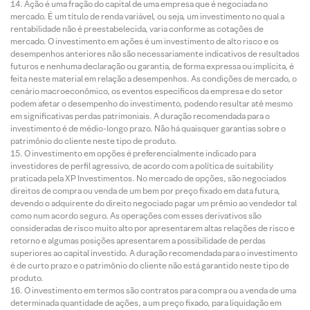
Ação é uma fração do capital de uma empresa que é negociada no
mercado. É um título de renda variável, ou seja, um investimento no qual a
rentabilidade não é preestabelecida, varia conforme as cotações de
mercado. O investimento em ações é um investimento de alto risco e os
desempenhos anteriores não são necessariamente indicativos de resultados
futuros e nenhuma declaração ou garantia, de forma expressa ou implícita, é
feita neste material em relação a desempenhos. As condições de mercado, o
cenário macroeconômico, os eventos específicos da empresa e do setor
podem afetar o desempenho do investimento, podendo resultar até mesmo
em significativas perdas patrimoniais. A duração recomendada para o
investimento é de médio-longo prazo. Não há quaisquer garantias sobre o
patrimônio do cliente neste tipo de produto.
O investimento em opções é preferencialmente indicado para
investidores de perfil agressivo, de acordo com a política de suitability
praticada pela XP Investimentos. No mercado de opções, são negociados
direitos de compra ou venda de um bem por preço fixado em data futura,
devendo o adquirente do direito negociado pagar um prêmio ao vendedor tal
como num acordo seguro. As operações com esses derivativos são
consideradas de risco muito alto por apresentarem altas relações de risco e
retorno e algumas posições apresentarem a possibilidade de perdas
superiores ao capital investido. A duração recomendada para o investimento
é de curto prazo e o patrimônio do cliente não está garantido neste tipo de
produto.
O investimento em termos são contratos para compra ou a venda de uma
determinada quantidade de ações, a um preço fixado, para liquidação em