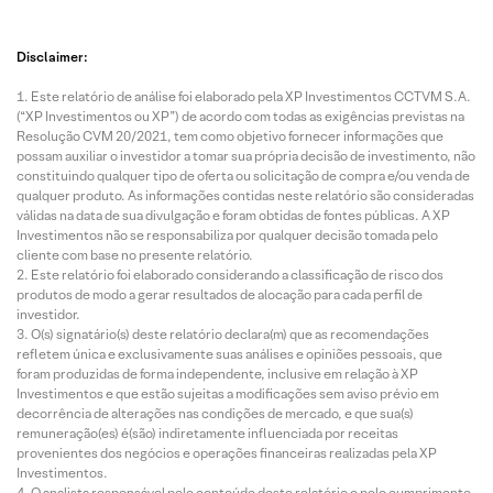
Disclaimer:
Este relatório de análise foi elaborado pela XP Investimentos CCTVM S.A.
(“XP Investimentos ou XP”) de acordo com todas as exigências previstas na
Resolução CVM 20/2021, tem como objetivo fornecer informações que
possam auxiliar o investidor a tomar sua própria decisão de investimento, não
constituindo qualquer tipo de oferta ou solicitação de compra e/ou venda de
qualquer produto. As informações contidas neste relatório são consideradas
válidas na data de sua divulgação e foram obtidas de fontes públicas. A XP
Investimentos não se responsabiliza por qualquer decisão tomada pelo
cliente com base no presente relatório.
Este relatório foi elaborado considerando a classificação de risco dos
produtos de modo a gerar resultados de alocação para cada perfil de
investidor.
O(s) signatário(s) deste relatório declara(m) que as recomendações
refletem única e exclusivamente suas análises e opiniões pessoais, que
foram produzidas de forma independente, inclusive em relação à XP
Investimentos e que estão sujeitas a modificações sem aviso prévio em
decorrência de alterações nas condições de mercado, e que sua(s)
remuneração(es) é(são) indiretamente influenciada por receitas
provenientes dos negócios e operações financeiras realizadas pela XP
Investimentos.
O analista responsável pelo conteúdo deste relatório e pelo cumprimento