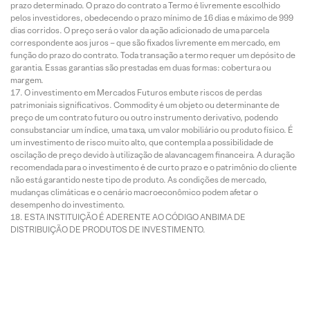
prazo determinado. O prazo do contrato a Termo é livremente escolhido
pelos investidores, obedecendo o prazo mínimo de 16 dias e máximo de 999
dias corridos. O preço será o valor da ação adicionado de uma parcela
correspondente aos juros – que são fixados livremente em mercado, em
função do prazo do contrato. Toda transação a termo requer um depósito de
garantia. Essas garantias são prestadas em duas formas: cobertura ou
margem.
O investimento em Mercados Futuros embute riscos de perdas
patrimoniais significativos. Commodity é um objeto ou determinante de
preço de um contrato futuro ou outro instrumento derivativo, podendo
consubstanciar um índice, uma taxa, um valor mobiliário ou produto físico. É
um investimento de risco muito alto, que contempla a possibilidade de
oscilação de preço devido à utilização de alavancagem financeira. A duração
recomendada para o investimento é de curto prazo e o patrimônio do cliente
não está garantido neste tipo de produto. As condições de mercado,
mudanças climáticas e o cenário macroeconômico podem afetar o
desempenho do investimento.
ESTA INSTITUIÇÃO É ADERENTE AO CÓDIGO ANBIMA DE
DISTRIBUIÇÃO DE PRODUTOS DE INVESTIMENTO.