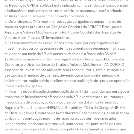
da Resolução CVM nº 20/2021 está indicado acima, sendo que, caso constem
a indicação de mais um analista no relatório, o responsável será o primeiro
analista credenciado a ser mencionado no relatório.
Os analistas da XP Investimentos estão obrigados ao cumprimento de
todas as regras previstas no Código de Conduta da APIMEC Brasil para o
Analista de Valores Mobiliários e na Política de Conduta dos Analistas de
Valores Mobiliários da XP Investimentos.
O atendimento de nossos clientes é realizado por empregados da XP
Investimentos ou por assessores de investimento que desempenham suas
atividades por meio da XP, em conformidade com a Resolução CVM nº
178/2023, os quais encontram-se registrados na Associação Nacional das
Corretoras e Distribuidoras de Títulos e Valores Mobiliários – ANCORD. O
assessor de investimento não pode realizar consultoria, administração ou
gestão de patrimônio de clientes, devendo atuar como intermediário e
solicitar autorização prévia do cliente para a realização de qualquer operação
no mercado de capitais.
Para fins de verificação da adequação do perfil do investidor aos serviços e
produtos de investimento oferecidos pela XP Investimentos, utilizamos a
metodologia de adequação dos produtos por portfólio, nos termos das
Regras e Procedimentos ANBIMA de Suitability nº 01 e do Código ANBIMA
de Distribuição de Produtos de Investimento. Essa metodologia consiste em
atribuir uma pontuação máxima de risco para cada perfil de investidor
(conservador, moderado e agressivo), bem como uma pontuação de risco
para cada um dos produtos oferecidos pela XP Investimentos, de modo que