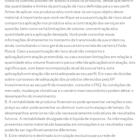
todos os clientes possam ter acesso a todos os produtos, desde que dentro
das quantidades e limites da pontuação de risco definidas para o seu perfil.
Antes de aplicar nos produtos e/ou contratar os serviços objeto deste
material, é importante que você verifique se a sua pontuação de risco atual
comporta a aplicação nos produtos e/ou a contratação dos serviços em
questão, bem como se há limitações de volume, concentração e/ou
quantidade para a aplicação desejada. Você pode consultar essas
informações diretamente no momento da transmissão da sua ordem ou,
ainda, consultando o risco geral da sua carteira na tela de carteira (Visão
Risco). Caso a sua pontuação de risco atual não comporte a
aplicação/contratação pretendida, ou caso existam limitações em relação à
quantidade e/ou volume financeiro para a referida aplicação/contratação, isto
significa que, com base na composição atual da sua carteira, esta
aplicação/contratação não está adequada ao seu perfil. Em caso de dúvidas
sobre o processo de adequação dos produtos oferecidos pela XP
Investimentos ao seu perfil de investidor, consulte o FAQ. As condições de
mercado, mudanças climáticas e o cenário macroeconômico podem afetar o
desempenho do investimento.
A rentabilidade de produtos financeiros pode apresentar variações e seu
preço ou valor pode aumentar ou diminuir num curto espaço de tempo. Os
desempenhos anteriores não são necessariamente indicativos de resultados
futuros. A rentabilidade divulgada não é líquida de impostos. As informações
presentes neste material são baseadas em simulações e os resultados reais
poderão ser significativamente diferentes.
Este relatório é destinado à circulação exclusiva para a rede de