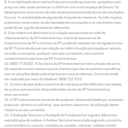
A rentabilidade de produtos financeiros pode apresentar variações e seu
preço ou valor pode aumentar ou diminuir num curto espaço de tempo. Os
desempenhos anteriores não são necessariamente indicativos de resultados
futuros. A rentabilidade divulgada não é líquida de impostos. As informações
presentes neste material são baseadas em simulações e os resultados reais
poderão ser significativamente diferentes.
Este relatório é destinado à circulação exclusiva para a rede de
relacionamento da XP Investimentos, incluindo assessores de
investimentos da XP e clientes da XP, podendo também ser divulgado no site
da XP. Fica proibida sua reprodução ou redistribuição para qualquer pessoa,
no todo ou em parte, qualquer que seja o propósito, sem o prévio
consentimento expresso da XP Investimentos.
0800 77 20202. A Ouvidoria da XP Investimentos tem a missão de servir
de canal de contato sempre que os clientes que não se sentirem satisfeitos
com as soluções dadas pela empresa aos seus problemas. O contato pode
ser realizado por meio do telefone: 0800 722 3710.
O custo da operação e a política de cobrança estão definidos nas tabelas
de custos operacionais disponibilizadas no site da XP Investimentos:
www.xpi.com.br.
A XP Investimentos se exime de qualquer responsabilidade por quaisquer
prejuízos, diretos ou indiretos, que venham a decorrer da utilização deste
relatório ou seu conteúdo.
A Avaliação Técnica e a Avaliação de Fundamentos seguem diferentes
metodologias de análise. A Análise Técnica é executada seguindo conceitos
como tendência, suporte, resistência, candles, volumes, médias móveis