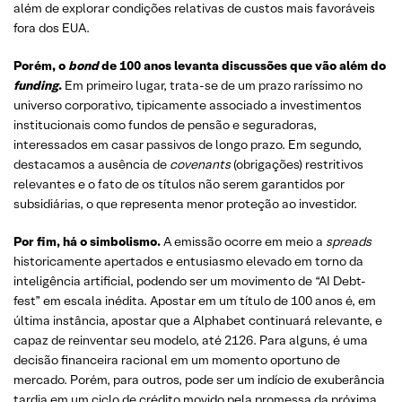
além de explorar condições relativas de custos mais favoráveis
fora dos EUA.
Porém, o
bond
de 100 anos levanta discussões que vão além do
funding
.
Em primeiro lugar, trata-se de um prazo raríssimo no
universo corporativo, tipicamente associado a investimentos
institucionais como fundos de pensão e seguradoras,
interessados em casar passivos de longo prazo. Em segundo,
destacamos a ausência de
covenants
(obrigações) restritivos
relevantes e o fato de os títulos não serem garantidos por
subsidiárias, o que representa menor proteção ao investidor.
Por fim, há o simbolismo.
A emissão ocorre em meio a
spreads
historicamente apertados e entusiasmo elevado em torno da
inteligência artificial, podendo ser um movimento de “AI Debt-
fest” em escala inédita. Apostar em um título de 100 anos é, em
última instância, apostar que a Alphabet continuará relevante, e
capaz de reinventar seu modelo, até 2126. Para alguns, é uma
decisão financeira racional em um momento oportuno de
mercado. Porém, para outros, pode ser um indício de exuberância
tardia em um ciclo de crédito movido pela promessa da próxima