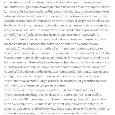
entre outros. Já a Análise Fundamentalista utiliza como informação os
resultados divulgados pelas companhias emissoras e suas projeções. Desta
forma, as opiniões dos Analistas Fundamentalistas, que buscam os melhores
retornos dadas as condições de mercado, o cenário macroeconômico e os
eventos específicos da empresa e do setor, podem divergir das opiniões dos
Analistas Técnicos, que visam identificar os movimentos mais prováveis dos
preços dos ativos, com utilização de “stops” para limitar as possíveis perdas.
Ação é uma fração do capital de uma empresa que é negociada no
mercado. É um título de renda variável, ou seja, um investimento no qual a
rentabilidade não é preestabelecida, varia conforme as cotações de
mercado. O investimento em ações é um investimento de alto risco e os
desempenhos anteriores não são necessariamente indicativos de resultados
futuros e nenhuma declaração ou garantia, de forma expressa ou implícita, é
feita neste material em relação a desempenhos. As condições de mercado, o
cenário macroeconômico, os eventos específicos da empresa e do setor
podem afetar o desempenho do investimento, podendo resultar até mesmo
em significativas perdas patrimoniais. A duração recomendada para o
investimento é de médio-longo prazo. Não há quaisquer garantias sobre o
patrimônio do cliente neste tipo de produto.
O investimento em opções é preferencialmente indicado para
investidores de perfil agressivo, de acordo com a política de suitability
praticada pela XP Investimentos. No mercado de opções, são negociados
direitos de compra ou venda de um bem por preço fixado em data futura,
devendo o adquirente do direito negociado pagar um prêmio ao vendedor tal
como num acordo seguro. As operações com esses derivativos são