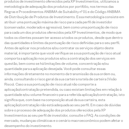
produtos de investimento oferecidos pela XP Investimentos, utilizamos a
metodologia de adequação dos produtos por portfólio, nos termos das
Regras e Procedimentos ANBIMA de Suitability nº 01 e do Código ANBIMA
de Distribuição de Produtos de Investimento. Essa metodologia consiste em
atribuir uma pontuação máxima de risco para cada perfil de investidor
(conservador, moderado e agressivo), bem como uma pontuação de risco
para cada um dos produtos oferecidos pela XP Investimentos, de modo que
todos os clientes possam ter acesso a todos os produtos, desde que dentro
das quantidades e limites da pontuação de risco definidas para o seu perfil.
Antes de aplicar nos produtos e/ou contratar os serviços objeto deste
material, é importante que você verifique se a sua pontuação de risco atual
comporta a aplicação nos produtos e/ou a contratação dos serviços em
questão, bem como se há limitações de volume, concentração e/ou
quantidade para a aplicação desejada. Você pode consultar essas
informações diretamente no momento da transmissão da sua ordem ou,
ainda, consultando o risco geral da sua carteira na tela de carteira (Visão
Risco). Caso a sua pontuação de risco atual não comporte a
aplicação/contratação pretendida, ou caso existam limitações em relação à
quantidade e/ou volume financeiro para a referida aplicação/contratação, isto
significa que, com base na composição atual da sua carteira, esta
aplicação/contratação não está adequada ao seu perfil. Em caso de dúvidas
sobre o processo de adequação dos produtos oferecidos pela XP
Investimentos ao seu perfil de investidor, consulte o FAQ. As condições de
mercado, mudanças climáticas e o cenário macroeconômico podem afetar o
desempenho do investimento.