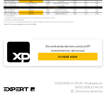
Se você ainda não tem conta na XP
Investimentos, abra a sua!
CLIQUE AQUI
13/02/2026 15:29:28 • Atualizado em
18/02/2026 12:44:24
13 minutos de leitura