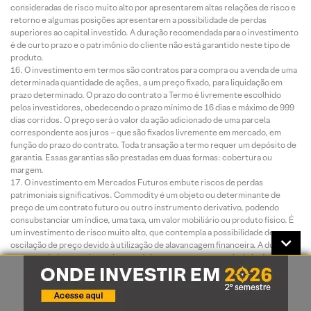
consideradas de risco muito alto por apresentarem altas relações de risco e
retorno e algumas posições apresentarem a possibilidade de perdas
superiores ao capital investido. A duração recomendada para o investimento
é de curto prazo e o patrimônio do cliente não está garantido neste tipo de
produto.
O investimento em termos são contratos para compra ou a venda de uma
determinada quantidade de ações, a um preço fixado, para liquidação em
prazo determinado. O prazo do contrato a Termo é livremente escolhido
pelos investidores, obedecendo o prazo mínimo de 16 dias e máximo de 999
dias corridos. O preço será o valor da ação adicionado de uma parcela
correspondente aos juros – que são fixados livremente em mercado, em
função do prazo do contrato. Toda transação a termo requer um depósito de
garantia. Essas garantias são prestadas em duas formas: cobertura ou
margem.
O investimento em Mercados Futuros embute riscos de perdas
patrimoniais significativos. Commodity é um objeto ou determinante de
preço de um contrato futuro ou outro instrumento derivativo, podendo
consubstanciar um índice, uma taxa, um valor mobiliário ou produto físico. É
um investimento de risco muito alto, que contempla a possibilidade de
oscilação de preço devido à utilização de alavancagem financeira. A duração
recomendada para o investimento é de curto prazo e o patrimônio do cliente
não está garantido neste tipo de produto. As condições de mercado,
mudanças climáticas e o cenário macroeconômico podem afetar o
desempenho do investimento.
ESTA INSTITUIÇÃO É ADERENTE AO CÓDIGO ANBIMA DE