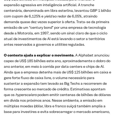
expansão agressiva em inteligência artificial. A tranche
centenária, denominada em libra esterlina, levantou GBP 1 bilhão
com cupom de 6,125% e
yield
ao redor de 6,05%, atraindo
demanda quase dez vezes superior à oferta. Trata-se da primeira
emissão de um “century bond” por uma empresa de tecnologia
desde a Motorola, em 1997, sendo um sinal claro de que o ciclo
atual de investimentos de AI está levando o setor a territórios
antes reservados a governos e
utilities
reguladas.
O contexto ajuda a explicar o movimento.
A Alphabet anunciou
capex de US$ 185 bilhões este ano, aproximadamente o dobro do
ano anterior, em meio à corrida por data centers e chips de AI.
Ainda que a empresa detenha mais de US$ 125 bilhões em caixa e
gere forte fluxo de caixa livre, o volume necessário para
sustentar a expansão tem levado as Big Techs a recorrerem de
forma crescente ao mercado de crédito. Estimativas apontam
que os
hyperscalers
podem emitir centenas de bilhões de dólares
em dívida nos próximos anos. Nesse ambiente, a emissão em
múltiplas moedas (dólar, libra e franco suíço) também amplia a
base para investires e evita sobrecarregar o mercado americano,