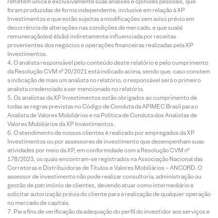
refletem única e exclusivamente suas análises e opiniões pessoais, que
foram produzidas de forma independente, inclusive em relação à XP
Investimentos e que estão sujeitas a modificações sem aviso prévio em
decorrência de alterações nas condições de mercado, e que sua(s)
remuneração(es) é(são) indiretamente influenciada por receitas
provenientes dos negócios e operações financeiras realizadas pela XP
Investimentos.
O analista responsável pelo conteúdo deste relatório e pelo cumprimento
da Resolução CVM nº 20/2021 está indicado acima, sendo que, caso constem
a indicação de mais um analista no relatório, o responsável será o primeiro
analista credenciado a ser mencionado no relatório.
Os analistas da XP Investimentos estão obrigados ao cumprimento de
todas as regras previstas no Código de Conduta da APIMEC Brasil para o
Analista de Valores Mobiliários e na Política de Conduta dos Analistas de
Valores Mobiliários da XP Investimentos.
O atendimento de nossos clientes é realizado por empregados da XP
Investimentos ou por assessores de investimento que desempenham suas
atividades por meio da XP, em conformidade com a Resolução CVM nº
178/2023, os quais encontram-se registrados na Associação Nacional das
Corretoras e Distribuidoras de Títulos e Valores Mobiliários – ANCORD. O
assessor de investimento não pode realizar consultoria, administração ou
gestão de patrimônio de clientes, devendo atuar como intermediário e
solicitar autorização prévia do cliente para a realização de qualquer operação
no mercado de capitais.
Para fins de verificação da adequação do perfil do investidor aos serviços e