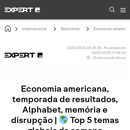
Internacional
Relatórios
Economia americana
13/02/2026 18:29:28 • Atualizado em
18/02/2026 15:44:24
13 minutos de leitura
Economia americana,
temporada de resultados,
Alphabet, memória e
disrupção |
Top 5 temas