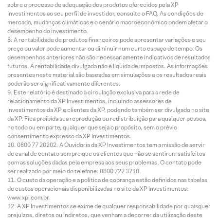
sobre o processo de adequação dos produtos oferecidos pela XP
Investimentos ao seu perfil de investidor, consulte o FAQ. As condições de
mercado, mudanças climáticas e o cenário macroeconômico podem afetar o
desempenho do investimento.
A rentabilidade de produtos financeiros pode apresentar variações e seu
preço ou valor pode aumentar ou diminuir num curto espaço de tempo. Os
desempenhos anteriores não são necessariamente indicativos de resultados
futuros. A rentabilidade divulgada não é líquida de impostos. As informações
presentes neste material são baseadas em simulações e os resultados reais
poderão ser significativamente diferentes.
Este relatório é destinado à circulação exclusiva para a rede de
relacionamento da XP Investimentos, incluindo assessores de
investimentos da XP e clientes da XP, podendo também ser divulgado no site
da XP. Fica proibida sua reprodução ou redistribuição para qualquer pessoa,
no todo ou em parte, qualquer que seja o propósito, sem o prévio
consentimento expresso da XP Investimentos.
0800 77 20202. A Ouvidoria da XP Investimentos tem a missão de servir
de canal de contato sempre que os clientes que não se sentirem satisfeitos
com as soluções dadas pela empresa aos seus problemas. O contato pode
ser realizado por meio do telefone: 0800 722 3710.
O custo da operação e a política de cobrança estão definidos nas tabelas
de custos operacionais disponibilizadas no site da XP Investimentos:
www.xpi.com.br.
A XP Investimentos se exime de qualquer responsabilidade por quaisquer
prejuízos, diretos ou indiretos, que venham a decorrer da utilização deste