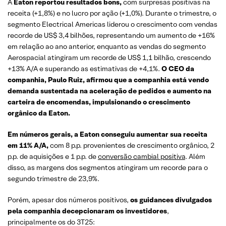
A
Eaton reportou resultados bons,
com surpresas positivas na
receita (+1,8%) e no lucro por ação (+1,0%). Durante o trimestre, o
segmento Electrical Americas liderou o crescimento com vendas
recorde de US$ 3,4 bilhões, representando um aumento de +16%
em relação ao ano anterior, enquanto as vendas do segmento
Aerospacial atingiram um recorde de US$ 1,1 bilhão, crescendo
+13% A/A e superando as estimativas de +4,1%.
O CEO da
companhia, Paulo Ruiz, afirmou que a companhia está vendo
demanda sustentada na aceleração de pedidos e aumento na
carteira de encomendas, impulsionando o crescimento
orgânico da Eaton.
Em números gerais, a Eaton conseguiu aumentar sua receita
em 11% A/A,
com 8 p.p. provenientes de crescimento orgânico, 2
p.p. de aquisições e 1 p.p. de
conversão cambial positiva
. Além
disso, as margens dos segmentos atingiram um recorde para o
segundo trimestre de 23,9%.
Porém, apesar dos números positivos,
os guidances divulgados
pela companhia decepcionaram os investidores
,
principalmente os do 3T25: