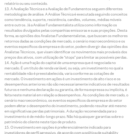
relatório ou seu conteúdo.
A Avaliação Técnica e a Avaliação de Fundamentos seguem diferentes
metodologias de análise. A Análise Técnica é executada seguindo conceitos
como tendência, suporte, resistência, candles, volumes, médias móveis
entre outros. Já a Análise Fundamentalista utiliza como informação os
resultados divulgados pelas companhias emissoras e suas projeções. Desta
forma, as opiniões dos Analistas Fundamentalistas, que buscam os melhores
retornos dadas as condições de mercado, o cenário macroeconômico e os
eventos específicos da empresa e do setor, podem divergir das opiniões dos
Analistas Técnicos, que visam identificar os movimentos mais prováveis dos
preços dos ativos, com utilização de “stops” para limitar as possíveis perdas.
Ação é uma fração do capital de uma empresa que é negociada no
mercado. É um título de renda variável, ou seja, um investimento no qual a
rentabilidade não é preestabelecida, varia conforme as cotações de
mercado. O investimento em ações é um investimento de alto risco e os
desempenhos anteriores não são necessariamente indicativos de resultados
futuros e nenhuma declaração ou garantia, de forma expressa ou implícita, é
feita neste material em relação a desempenhos. As condições de mercado, o
cenário macroeconômico, os eventos específicos da empresa e do setor
podem afetar o desempenho do investimento, podendo resultar até mesmo
em significativas perdas patrimoniais. A duração recomendada para o
investimento é de médio-longo prazo. Não há quaisquer garantias sobre o
patrimônio do cliente neste tipo de produto.
O investimento em opções é preferencialmente indicado para
investidores de perfil agressivo, de acordo com a política de suitability