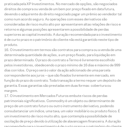
praticada pela XP Investimentos. No mercado de opções, são negociados
direitos de compra ou venda de um bem por preço fixado em data futura,
devendo o adquirente do direito negociado pagar um prêmio ao vendedor tal
como num acordo seguro. As operações com esses derivativos são
consideradas de risco muito alto por apresentarem altas relações de risco e
retorno e algumas posições apresentarem a possibilidade de perdas
superiores ao capital investido. A duração recomendada para o investimento
é de curto prazo e o patrimônio do cliente não está garantido neste tipo de
produto.
O investimento em termos são contratos para compra ou a venda de uma
determinada quantidade de ações, a um preço fixado, para liquidação em
prazo determinado. O prazo do contrato a Termo é livremente escolhido
pelos investidores, obedecendo o prazo mínimo de 16 dias e máximo de 999
dias corridos. O preço será o valor da ação adicionado de uma parcela
correspondente aos juros – que são fixados livremente em mercado, em
função do prazo do contrato. Toda transação a termo requer um depósito de
garantia. Essas garantias são prestadas em duas formas: cobertura ou
margem.
O investimento em Mercados Futuros embute riscos de perdas
patrimoniais significativos. Commodity é um objeto ou determinante de
preço de um contrato futuro ou outro instrumento derivativo, podendo
consubstanciar um índice, uma taxa, um valor mobiliário ou produto físico. É
um investimento de risco muito alto, que contempla a possibilidade de
oscilação de preço devido à utilização de alavancagem financeira. A duração
recomendada para o investimento é de curto prazo e o patrimônio do cliente