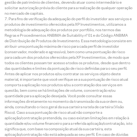
gestão de patrimônio de clientes, devendo atuar como intermediário e
solicitar autorização prévia do cliente para a realização de qualquer operação
no mercado de capitais.
Para fins de verificação da adequação do perfil do investidor aos serviços e
produtos de investimento oferecidos pela XP Investimentos, utilizamos a
metodologia de adequação dos produtos por portfólio, nos termos das
Regras e Procedimentos ANBIMA de Suitability nº 01 e do Código ANBIMA
de Distribuição de Produtos de Investimento. Essa metodologia consiste em
atribuir uma pontuação máxima de risco para cada perfil de investidor
(conservador, moderado e agressivo), bem como uma pontuação de risco
para cada um dos produtos oferecidos pela XP Investimentos, de modo que
todos os clientes possam ter acesso a todos os produtos, desde que dentro
das quantidades e limites da pontuação de risco definidas para o seu perfil.
Antes de aplicar nos produtos e/ou contratar os serviços objeto deste
material, é importante que você verifique se a sua pontuação de risco atual
comporta a aplicação nos produtos e/ou a contratação dos serviços em
questão, bem como se há limitações de volume, concentração e/ou
quantidade para a aplicação desejada. Você pode consultar essas
informações diretamente no momento da transmissão da sua ordem ou,
ainda, consultando o risco geral da sua carteira na tela de carteira (Visão
Risco). Caso a sua pontuação de risco atual não comporte a
aplicação/contratação pretendida, ou caso existam limitações em relação à
quantidade e/ou volume financeiro para a referida aplicação/contratação, isto
significa que, com base na composição atual da sua carteira, esta
aplicação/contratação não está adequada ao seu perfil. Em caso de dúvidas