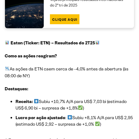
do 2º tri de 2025
CLIQUE AQUI
Eaton (Ticker: ETN)
– Resultados do 2T25
Como as ações reagiram?
As ações da ETN caem cerca de -4,0% antes da abertura (às
08:00 de NY)
Destaques:
Receita:
Subiu +10,7% A/A para US$ 7,03 bi (estimado
US$ 6,90 bi – surpresa de +1,8%
)
Lucro por ação ajustado
:
Subiu +8,1% A/A para US$ 2,95
(estimado US$ 2,92 – surpresa de +1,0%
)