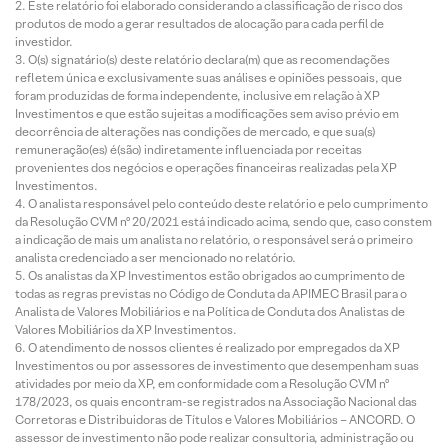
Este relatório foi elaborado considerando a classificação de risco dos
produtos de modo a gerar resultados de alocação para cada perfil de
investidor.
O(s) signatário(s) deste relatório declara(m) que as recomendações
refletem única e exclusivamente suas análises e opiniões pessoais, que
foram produzidas de forma independente, inclusive em relação à XP
Investimentos e que estão sujeitas a modificações sem aviso prévio em
decorrência de alterações nas condições de mercado, e que sua(s)
remuneração(es) é(são) indiretamente influenciada por receitas
provenientes dos negócios e operações financeiras realizadas pela XP
Investimentos.
O analista responsável pelo conteúdo deste relatório e pelo cumprimento
da Resolução CVM nº 20/2021 está indicado acima, sendo que, caso constem
a indicação de mais um analista no relatório, o responsável será o primeiro
analista credenciado a ser mencionado no relatório.
Os analistas da XP Investimentos estão obrigados ao cumprimento de
todas as regras previstas no Código de Conduta da APIMEC Brasil para o
Analista de Valores Mobiliários e na Política de Conduta dos Analistas de
Valores Mobiliários da XP Investimentos.
O atendimento de nossos clientes é realizado por empregados da XP
Investimentos ou por assessores de investimento que desempenham suas
atividades por meio da XP, em conformidade com a Resolução CVM nº
178/2023, os quais encontram-se registrados na Associação Nacional das
Corretoras e Distribuidoras de Títulos e Valores Mobiliários – ANCORD. O
assessor de investimento não pode realizar consultoria, administração ou