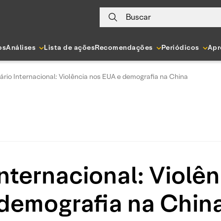
Buscar
os
Análises
Lista de ações
Recomendações
Periódicos
Apr
rio Internacional: Violência nos EUA e demografia na China
nternacional: Violên
demografia na Chin