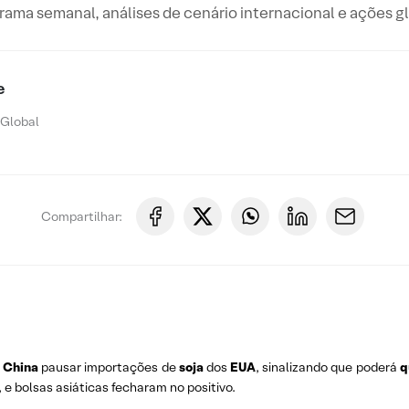
ama semanal, análises de cenário internacional e ações g
e
 Global
Compartilhar:
s
China
pausar importações de
soja
dos
EUA
, sinalizando que poderá
q
 e bolsas asiáticas fecharam no positivo.