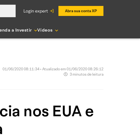
login expert
Abra sua conta XP
enda a Investir
Vídeos
01/06/2020 08:11:34 • Atualizado em 01/06/2020 08:26:12
3 minutos de leitura
cia nos EUA e
a