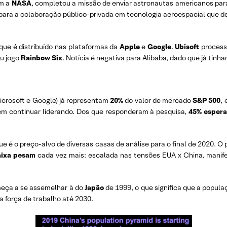
om a
NASA
, completou a missão de enviar astronautas americanos para
para a colaboração público-privada em tecnologia aeroespacial que d
 que é distribuído nas plataformas da
Apple
e
Google
.
Ubisoft
processo
eu jogo
Rainbow Six
. Notícia é negativa para Alibaba, dado que já tinh
crosoft e Google) já representam
20%
do valor de mercado
S&P 500
,
em continuar liderando. Dos que responderam à pesquisa,
45% espera
que é o preço-alvo de diversas casas de análise para o final de 2020. 
aixa pesam
cada vez mais: escalada nas tensões EUA x China, manifest
eça a se assemelhar à do
Japão
de 1999, o que significa que a popula
 força de trabalho até 2030.