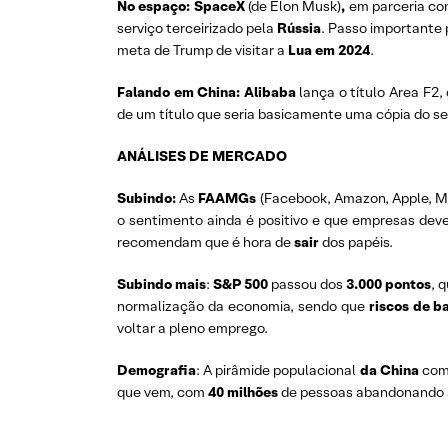
No espaço: SpaceX
(de Elon Musk)
,
em parceria c
serviço terceirizado pela
Rússia
. Passo importante 
meta de Trump de visitar a
Lua em
2024
.
Falando em China: Alibaba
lança o título Area F2,
de um título que seria basicamente uma cópia do s
ANÁLISES DE MERCADO
Subindo:
As
FAAMGs
(Facebook, Amazon, Apple, Mi
o sentimento ainda é positivo e que empresas dev
recomendam que é hora de
sair
dos papéis.
Subindo mais
:
S&P 500
passou dos
3.000 pontos
, 
normalização da economia, sendo que
riscos de b
voltar a pleno emprego.
Demografia
: A pirâmide populacional
da China
com
que vem, com
40 milhões
de pessoas abandonando a