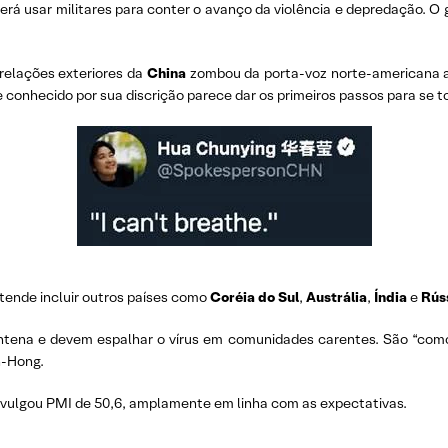
erá usar militares para conter o avanço da violência e depredação. O
 relações exteriores da
China
zombou da porta-voz norte-americana ap
 conhecido por sua discrição parece dar os primeiros passos para se to
tende incluir outros países como
Coréia do Sul
,
Austrália
,
Índia
e
Rús
tena e devem espalhar o vírus em comunidades carentes. São “como 
n-Hong.
ivulgou PMI de 50,6, amplamente em linha com as expectativas.