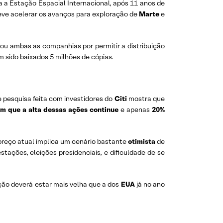
 a Estação Espacial Internacional, após 11 anos de
eve acelerar os avanços para exploração de
Marte
e
u ambas as companhias por permitir a distribuição
am sido baixados 5 milhões de cópias.
 e pesquisa feita com investidores do
Citi
mostra que
m que a alta dessas ações continue
e apenas
20%
O preço atual implica um cenário bastante
otimista
de
ações, eleições presidenciais, e dificuldade de se
ção deverá estar mais velha que a dos
EUA
já no ano