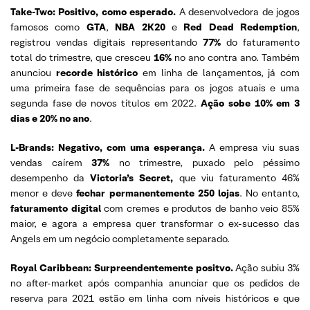
Take-Two: Positivo, como esperado.
A desenvolvedora de jogos
famosos como
GTA
,
NBA 2K20
e
Red Dead Redemption
,
registrou vendas digitais representando
77%
do faturamento
total do trimestre, que cresceu
16%
no ano contra ano. Também
anunciou
recorde histórico
em linha de lançamentos, já com
uma primeira fase de sequências para os jogos atuais e uma
segunda fase de novos títulos em 2022.
Ação sobe 10% em 3
dias e 20% no ano
.
L-Brands: Negativo, com uma esperança.
A empresa viu suas
vendas caírem
37%
no trimestre, puxado pelo péssimo
desempenho da
Victoria’s Secret,
que viu faturamento 46%
menor e deve
fechar permanentemente 250 lojas
. No entanto,
faturamento digital
com cremes e produtos de banho veio 85%
maior, e agora a empresa quer transformar o ex-sucesso das
Angels em um negócio completamente separado.
Royal Caribbean: Surpreendentemente positvo.
Ação subiu 3%
no after-market após companhia anunciar que os pedidos de
reserva para 2021 estão em linha com níveis históricos e que