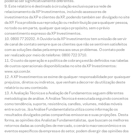
poderão ser significativamente diferentes.
Este relatório é destinado à circulação exclusiva para a rede de
relacionamento da XP Investimentos, incluindo assessores de
investimentos da XP e clientes da XP, podendo também ser divulgado no site
da XP. Fica proibida sua reprodução ou redistribuição para qualquer pessoa,
no todo ou em parte, qualquer que seja o propósito, sem o prévio
consentimento expresso da XP Investimentos.
0800 77 20202. A Ouvidoria da XP Investimentos tem a missão de servir
de canal de contato sempre que os clientes que não se sentirem satisfeitos
com as soluções dadas pela empresa aos seus problemas. O contato pode
ser realizado por meio do telefone: 0800 722 3710.
O custo da operação e a política de cobrança estão definidos nas tabelas
de custos operacionais disponibilizadas no site da XP Investimentos:
www.xpi.com.br.
A XP Investimentos se exime de qualquer responsabilidade por quaisquer
prejuízos, diretos ou indiretos, que venham a decorrer da utilização deste
relatório ou seu conteúdo.
A Avaliação Técnica e a Avaliação de Fundamentos seguem diferentes
metodologias de análise. A Análise Técnica é executada seguindo conceitos
como tendência, suporte, resistência, candles, volumes, médias móveis
entre outros. Já a Análise Fundamentalista utiliza como informação os
resultados divulgados pelas companhias emissoras e suas projeções. Desta
forma, as opiniões dos Analistas Fundamentalistas, que buscam os melhores
retornos dadas as condições de mercado, o cenário macroeconômico e os
eventos específicos da empresa e do setor, podem divergir das opiniões dos