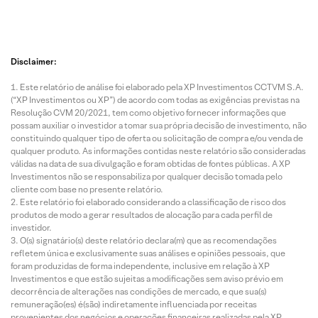
Disclaimer:
Este relatório de análise foi elaborado pela XP Investimentos CCTVM S.A.
(“XP Investimentos ou XP”) de acordo com todas as exigências previstas na
Resolução CVM 20/2021, tem como objetivo fornecer informações que
possam auxiliar o investidor a tomar sua própria decisão de investimento, não
constituindo qualquer tipo de oferta ou solicitação de compra e/ou venda de
qualquer produto. As informações contidas neste relatório são consideradas
válidas na data de sua divulgação e foram obtidas de fontes públicas. A XP
Investimentos não se responsabiliza por qualquer decisão tomada pelo
cliente com base no presente relatório.
Este relatório foi elaborado considerando a classificação de risco dos
produtos de modo a gerar resultados de alocação para cada perfil de
investidor.
O(s) signatário(s) deste relatório declara(m) que as recomendações
refletem única e exclusivamente suas análises e opiniões pessoais, que
foram produzidas de forma independente, inclusive em relação à XP
Investimentos e que estão sujeitas a modificações sem aviso prévio em
decorrência de alterações nas condições de mercado, e que sua(s)
remuneração(es) é(são) indiretamente influenciada por receitas
provenientes dos negócios e operações financeiras realizadas pela XP