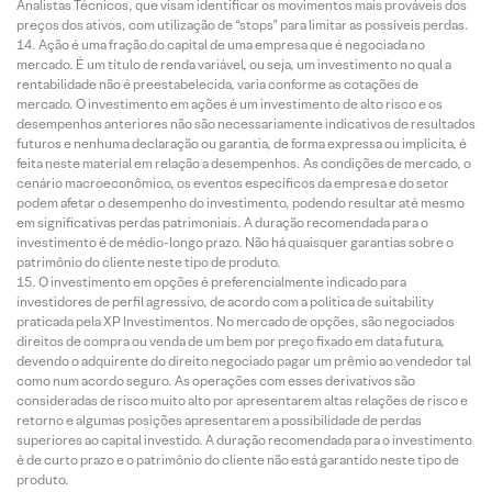
Analistas Técnicos, que visam identificar os movimentos mais prováveis dos
preços dos ativos, com utilização de “stops” para limitar as possíveis perdas.
Ação é uma fração do capital de uma empresa que é negociada no
mercado. É um título de renda variável, ou seja, um investimento no qual a
rentabilidade não é preestabelecida, varia conforme as cotações de
mercado. O investimento em ações é um investimento de alto risco e os
desempenhos anteriores não são necessariamente indicativos de resultados
futuros e nenhuma declaração ou garantia, de forma expressa ou implícita, é
feita neste material em relação a desempenhos. As condições de mercado, o
cenário macroeconômico, os eventos específicos da empresa e do setor
podem afetar o desempenho do investimento, podendo resultar até mesmo
em significativas perdas patrimoniais. A duração recomendada para o
investimento é de médio-longo prazo. Não há quaisquer garantias sobre o
patrimônio do cliente neste tipo de produto.
O investimento em opções é preferencialmente indicado para
investidores de perfil agressivo, de acordo com a política de suitability
praticada pela XP Investimentos. No mercado de opções, são negociados
direitos de compra ou venda de um bem por preço fixado em data futura,
devendo o adquirente do direito negociado pagar um prêmio ao vendedor tal
como num acordo seguro. As operações com esses derivativos são
consideradas de risco muito alto por apresentarem altas relações de risco e
retorno e algumas posições apresentarem a possibilidade de perdas
superiores ao capital investido. A duração recomendada para o investimento
é de curto prazo e o patrimônio do cliente não está garantido neste tipo de
produto.