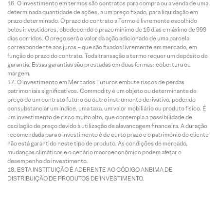
O investimento em termos são contratos para compra ou a venda de uma
determinada quantidade de ações, a um preço fixado, para liquidação em
prazo determinado. O prazo do contrato a Termo é livremente escolhido
pelos investidores, obedecendo o prazo mínimo de 16 dias e máximo de 999
dias corridos. O preço será o valor da ação adicionado de uma parcela
correspondente aos juros – que são fixados livremente em mercado, em
função do prazo do contrato. Toda transação a termo requer um depósito de
garantia. Essas garantias são prestadas em duas formas: cobertura ou
margem.
O investimento em Mercados Futuros embute riscos de perdas
patrimoniais significativos. Commodity é um objeto ou determinante de
preço de um contrato futuro ou outro instrumento derivativo, podendo
consubstanciar um índice, uma taxa, um valor mobiliário ou produto físico. É
um investimento de risco muito alto, que contempla a possibilidade de
oscilação de preço devido à utilização de alavancagem financeira. A duração
recomendada para o investimento é de curto prazo e o patrimônio do cliente
não está garantido neste tipo de produto. As condições de mercado,
mudanças climáticas e o cenário macroeconômico podem afetar o
desempenho do investimento.
ESTA INSTITUIÇÃO É ADERENTE AO CÓDIGO ANBIMA DE
DISTRIBUIÇÃO DE PRODUTOS DE INVESTIMENTO.