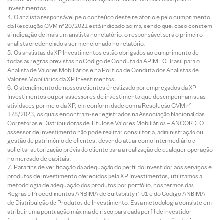
Investimentos.
O analista responsável pelo conteúdo deste relatório e pelo cumprimento
da Resolução CVM nº 20/2021 está indicado acima, sendo que, caso constem
a indicação de mais um analista no relatório, o responsável será o primeiro
analista credenciado a ser mencionado no relatório.
Os analistas da XP Investimentos estão obrigados ao cumprimento de
todas as regras previstas no Código de Conduta da APIMEC Brasil para o
Analista de Valores Mobiliários e na Política de Conduta dos Analistas de
Valores Mobiliários da XP Investimentos.
O atendimento de nossos clientes é realizado por empregados da XP
Investimentos ou por assessores de investimento que desempenham suas
atividades por meio da XP, em conformidade com a Resolução CVM nº
178/2023, os quais encontram-se registrados na Associação Nacional das
Corretoras e Distribuidoras de Títulos e Valores Mobiliários – ANCORD. O
assessor de investimento não pode realizar consultoria, administração ou
gestão de patrimônio de clientes, devendo atuar como intermediário e
solicitar autorização prévia do cliente para a realização de qualquer operação
no mercado de capitais.
Para fins de verificação da adequação do perfil do investidor aos serviços e
produtos de investimento oferecidos pela XP Investimentos, utilizamos a
metodologia de adequação dos produtos por portfólio, nos termos das
Regras e Procedimentos ANBIMA de Suitability nº 01 e do Código ANBIMA
de Distribuição de Produtos de Investimento. Essa metodologia consiste em
atribuir uma pontuação máxima de risco para cada perfil de investidor