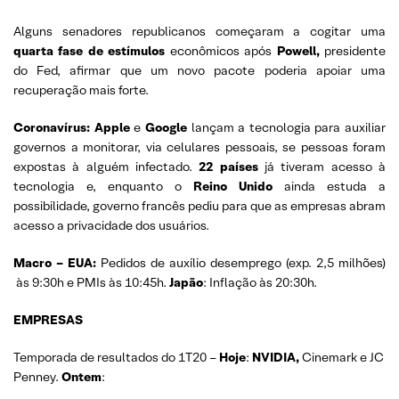
Alguns senadores republicanos começaram a cogitar uma
quarta fase de estímulos
econômicos após
Powell,
presidente
do Fed, afirmar que um novo pacote poderia apoiar uma
recuperação mais forte.
Coronavírus: Apple
e
Google
lançam a tecnologia para auxiliar
governos a monitorar, via celulares pessoais, se pessoas foram
expostas à alguém infectado.
22 países
já tiveram acesso à
tecnologia e, enquanto o
Reino
Unido
ainda estuda a
possibilidade, governo francês pediu para que as empresas abram
acesso a privacidade dos usuários.
Macro – EUA:
Pedidos de auxílio desemprego (exp. 2,5 milhões)
às 9:30h e PMIs às 10:45h.
Japão
: Inflação às 20:30h.
EMPRESAS
Temporada de resultados do 1T20 –
Hoje
:
NVIDIA,
Cinemark e JC
Penney.
Ontem
: