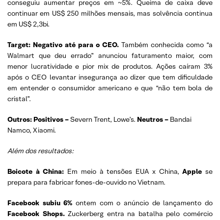
conseguiu aumentar preços em ~5%. Queima de caixa deve
continuar em US$ 250 milhões mensais, mas solvência continua
em US$ 2,3bi.
Target: Negativo até para o CEO.
Também conhecida como “a
Walmart que deu errado” anunciou faturamento maior, com
menor lucratividade e pior mix de produtos. Ações caíram 3%
após o CEO levantar insegurança ao dizer que tem dificuldade
em entender o consumidor americano e que “não tem bola de
cristal”.
Outros: Positivos –
Severn Trent, Lowe’s.
Neutros –
Bandai
Namco, Xiaomi.
Além dos resultados:
Boicote à China:
Em meio à tensões EUA x China,
Apple
se
prepara para fabricar fones-de-ouvido no Vietnam.
Facebook subiu 6%
ontem com o anúncio de lançamento do
Facebook Shops.
Zuckerberg entra na batalha pelo comércio