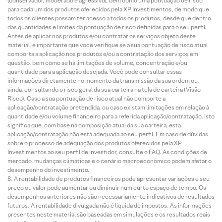
(conservador, moderado e agressivo), bem como uma pontuação de risco
para cada um dos produtos oferecidos pela XP Investimentos, de modo que
todos os clientes possam ter acesso a todos os produtos, desde que dentro
das quantidades e limites da pontuação de risco definidas para o seu perfil.
Antes de aplicar nos produtos e/ou contratar os serviços objeto deste
material, é importante que você verifique se a sua pontuação de risco atual
comporta a aplicação nos produtos e/ou a contratação dos serviços em
questão, bem como se há limitações de volume, concentração e/ou
quantidade para a aplicação desejada. Você pode consultar essas
informações diretamente no momento da transmissão da sua ordem ou,
ainda, consultando o risco geral da sua carteira na tela de carteira (Visão
Risco). Caso a sua pontuação de risco atual não comporte a
aplicação/contratação pretendida, ou caso existam limitações em relação à
quantidade e/ou volume financeiro para a referida aplicação/contratação, isto
significa que, com base na composição atual da sua carteira, esta
aplicação/contratação não está adequada ao seu perfil. Em caso de dúvidas
sobre o processo de adequação dos produtos oferecidos pela XP
Investimentos ao seu perfil de investidor, consulte o FAQ. As condições de
mercado, mudanças climáticas e o cenário macroeconômico podem afetar o
desempenho do investimento.
A rentabilidade de produtos financeiros pode apresentar variações e seu
preço ou valor pode aumentar ou diminuir num curto espaço de tempo. Os
desempenhos anteriores não são necessariamente indicativos de resultados
futuros. A rentabilidade divulgada não é líquida de impostos. As informações
presentes neste material são baseadas em simulações e os resultados reais