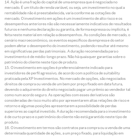
Ação é uma fração do capital de uma empresa que é negociada no
mercado. É um título de renda variável, ou seja, um investimento no qual a
rentabilidade não é preestabelecida, varia conforme as cotações de
mercado. O investimento em ações é um investimento de alto risco e os
desempenhos anteriores não são necessariamente indicativos de resultados
futuros e nenhuma declaração ou garantia, de forma expressa ou implícita, é
feita neste material em relação a desempenhos. As condições de mercado, o
cenário macroeconômico, os eventos específicos da empresa e do setor
podem afetar o desempenho do investimento, podendo resultar até mesmo
em significativas perdas patrimoniais. A duração recomendada para o
investimento é de médio-longo prazo. Não há quaisquer garantias sobre o
patrimônio do cliente neste tipo de produto.
O investimento em opções é preferencialmente indicado para
investidores de perfil agressivo, de acordo com a política de suitability
praticada pela XP Investimentos. No mercado de opções, são negociados
direitos de compra ou venda de um bem por preço fixado em data futura,
devendo o adquirente do direito negociado pagar um prêmio ao vendedor tal
como num acordo seguro. As operações com esses derivativos são
consideradas de risco muito alto por apresentarem altas relações de risco e
retorno e algumas posições apresentarem a possibilidade de perdas
superiores ao capital investido. A duração recomendada para o investimento
é de curto prazo e o patrimônio do cliente não está garantido neste tipo de
produto.
O investimento em termos são contratos para compra ou a venda de uma
determinada quantidade de ações, a um preço fixado, para liquidação em