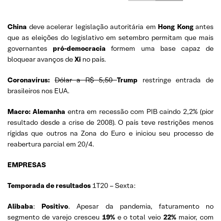
China
deve acelerar legislação autoritária em
Hong Kong
antes
que as eleições do legislativo em setembro permitam que mais
governantes
pró-democracia
formem uma base capaz de
bloquear avanços de
Xi
no país.
Coronavírus:
Dólar a R$ 5,50
Trump
restringe entrada de
brasileiros nos EUA.
Macro: Alemanha
entra em recessão com PIB caindo 2,2% (pior
resultado desde a crise de 2008). O país teve restrições menos
rígidas que outros na Zona do Euro e iniciou seu processo de
reabertura parcial em 20/4.
EMPRESAS
Temporada de resultados
1T20 – Sexta:
Alibaba
:
Positivo
. Apesar da pandemia, faturamento no
segmento de varejo cresceu
19%
e o total veio
22%
maior, com