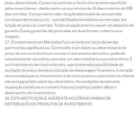
prazo determinado. O prazo do contrato a Termo é livremente escolhido
pelos investidores, obedecendo o prazo mínimo de 16 dias e máximo de 999
dias corridos. O preço será o valor da ação adicionado de uma parcela
correspondente aos juros – que são fixados livremente em mercado, em
função do prazo do contrato. Toda transação a termo requer um depósito de
garantia. Essas garantias são prestadas em duas formas: cobertura ou
margem.
O investimento em Mercados Futuros embute riscos de perdas
patrimoniais significativos. Commodity é um objeto ou determinante de
preço de um contrato futuro ou outro instrumento derivativo, podendo
consubstanciar um índice, uma taxa, um valor mobiliário ou produto físico. É
um investimento de risco muito alto, que contempla a possibilidade de
oscilação de preço devido à utilização de alavancagem financeira. A duração
recomendada para o investimento é de curto prazo e o patrimônio do cliente
não está garantido neste tipo de produto. As condições de mercado,
mudanças climáticas e o cenário macroeconômico podem afetar o
desempenho do investimento.
ESTA INSTITUIÇÃO É ADERENTE AO CÓDIGO ANBIMA DE
DISTRIBUIÇÃO DE PRODUTOS DE INVESTIMENTO.