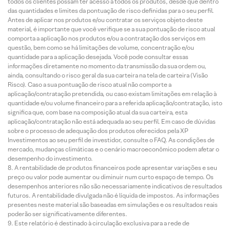
todos os clientes possam ter acesso a todos os produtos, desde que dentro
das quantidades e limites da pontuação de risco definidas para o seu perfil.
Antes de aplicar nos produtos e/ou contratar os serviços objeto deste
material, é importante que você verifique se a sua pontuação de risco atual
comporta a aplicação nos produtos e/ou a contratação dos serviços em
questão, bem como se há limitações de volume, concentração e/ou
quantidade para a aplicação desejada. Você pode consultar essas
informações diretamente no momento da transmissão da sua ordem ou,
ainda, consultando o risco geral da sua carteira na tela de carteira (Visão
Risco). Caso a sua pontuação de risco atual não comporte a
aplicação/contratação pretendida, ou caso existam limitações em relação à
quantidade e/ou volume financeiro para a referida aplicação/contratação, isto
significa que, com base na composição atual da sua carteira, esta
aplicação/contratação não está adequada ao seu perfil. Em caso de dúvidas
sobre o processo de adequação dos produtos oferecidos pela XP
Investimentos ao seu perfil de investidor, consulte o FAQ. As condições de
mercado, mudanças climáticas e o cenário macroeconômico podem afetar o
desempenho do investimento.
A rentabilidade de produtos financeiros pode apresentar variações e seu
preço ou valor pode aumentar ou diminuir num curto espaço de tempo. Os
desempenhos anteriores não são necessariamente indicativos de resultados
futuros. A rentabilidade divulgada não é líquida de impostos. As informações
presentes neste material são baseadas em simulações e os resultados reais
poderão ser significativamente diferentes.
Este relatório é destinado à circulação exclusiva para a rede de