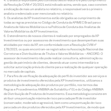
O analista responsável pelo conteúdo deste relatório e pelo cumprimento
da Resolução CVM nº 20/2021 está indicado acima, sendo que, caso constem
a indicação de mais um analista no relatório, o responsável será o primeiro
analista credenciado a ser mencionado no relatório.
Os analistas da XP Investimentos estão obrigados ao cumprimento de
todas as regras previstas no Código de Conduta da APIMEC Brasil para o
Analista de Valores Mobiliários e na Política de Conduta dos Analistas de
Valores Mobiliários da XP Investimentos.
O atendimento de nossos clientes é realizado por empregados da XP
Investimentos ou por assessores de investimento que desempenham suas
atividades por meio da XP, em conformidade com a Resolução CVM nº
178/2023, os quais encontram-se registrados na Associação Nacional das
Corretoras e Distribuidoras de Títulos e Valores Mobiliários – ANCORD. O
assessor de investimento não pode realizar consultoria, administração ou
gestão de patrimônio de clientes, devendo atuar como intermediário e
solicitar autorização prévia do cliente para a realização de qualquer operação
no mercado de capitais.
Para fins de verificação da adequação do perfil do investidor aos serviços e
produtos de investimento oferecidos pela XP Investimentos, utilizamos a
metodologia de adequação dos produtos por portfólio, nos termos das
Regras e Procedimentos ANBIMA de Suitability nº 01 e do Código ANBIMA
de Distribuição de Produtos de Investimento. Essa metodologia consiste em
atribuir uma pontuação máxima de risco para cada perfil de investidor
(conservador, moderado e agressivo), bem como uma pontuação de risco
para cada um dos produtos oferecidos pela XP Investimentos, de modo que