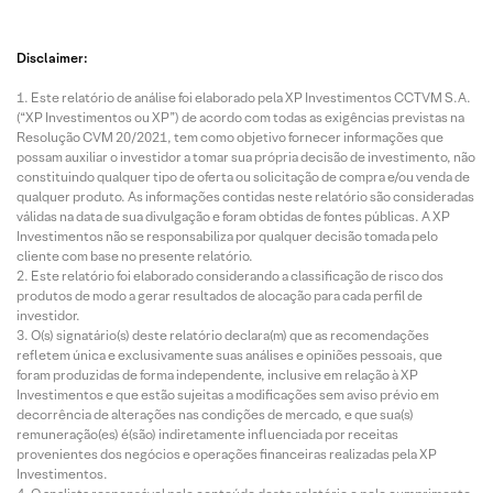
Disclaimer:
Este relatório de análise foi elaborado pela XP Investimentos CCTVM S.A.
(“XP Investimentos ou XP”) de acordo com todas as exigências previstas na
Resolução CVM 20/2021, tem como objetivo fornecer informações que
possam auxiliar o investidor a tomar sua própria decisão de investimento, não
constituindo qualquer tipo de oferta ou solicitação de compra e/ou venda de
qualquer produto. As informações contidas neste relatório são consideradas
válidas na data de sua divulgação e foram obtidas de fontes públicas. A XP
Investimentos não se responsabiliza por qualquer decisão tomada pelo
cliente com base no presente relatório.
Este relatório foi elaborado considerando a classificação de risco dos
produtos de modo a gerar resultados de alocação para cada perfil de
investidor.
O(s) signatário(s) deste relatório declara(m) que as recomendações
refletem única e exclusivamente suas análises e opiniões pessoais, que
foram produzidas de forma independente, inclusive em relação à XP
Investimentos e que estão sujeitas a modificações sem aviso prévio em
decorrência de alterações nas condições de mercado, e que sua(s)
remuneração(es) é(são) indiretamente influenciada por receitas
provenientes dos negócios e operações financeiras realizadas pela XP
Investimentos.