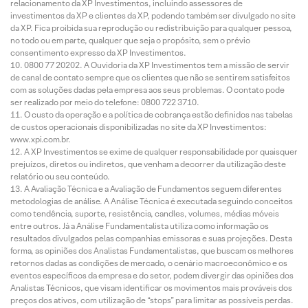
relacionamento da XP Investimentos, incluindo assessores de
investimentos da XP e clientes da XP, podendo também ser divulgado no site
da XP. Fica proibida sua reprodução ou redistribuição para qualquer pessoa,
no todo ou em parte, qualquer que seja o propósito, sem o prévio
consentimento expresso da XP Investimentos.
0800 77 20202. A Ouvidoria da XP Investimentos tem a missão de servir
de canal de contato sempre que os clientes que não se sentirem satisfeitos
com as soluções dadas pela empresa aos seus problemas. O contato pode
ser realizado por meio do telefone: 0800 722 3710.
O custo da operação e a política de cobrança estão definidos nas tabelas
de custos operacionais disponibilizadas no site da XP Investimentos:
www.xpi.com.br.
A XP Investimentos se exime de qualquer responsabilidade por quaisquer
prejuízos, diretos ou indiretos, que venham a decorrer da utilização deste
relatório ou seu conteúdo.
A Avaliação Técnica e a Avaliação de Fundamentos seguem diferentes
metodologias de análise. A Análise Técnica é executada seguindo conceitos
como tendência, suporte, resistência, candles, volumes, médias móveis
entre outros. Já a Análise Fundamentalista utiliza como informação os
resultados divulgados pelas companhias emissoras e suas projeções. Desta
forma, as opiniões dos Analistas Fundamentalistas, que buscam os melhores
retornos dadas as condições de mercado, o cenário macroeconômico e os
eventos específicos da empresa e do setor, podem divergir das opiniões dos
Analistas Técnicos, que visam identificar os movimentos mais prováveis dos
preços dos ativos, com utilização de “stops” para limitar as possíveis perdas.