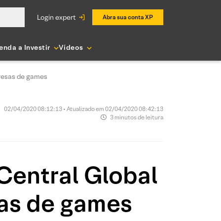
login expert
Abra sua conta XP
enda a Investir
Vídeos
resas de games
02/04/2020 08:12:13 • Atualizado em 02/04/2020 08:42:13
3 minutos de leitura
Central Global
as de games