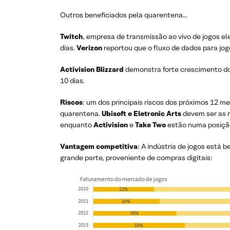
Outros beneficiados pela quarentena…
Twitch
, empresa de transmissão ao vivo
de jogos e
dias.
Verizon
reportou que o fluxo de dados para j
Activision Blizzard
demonstra forte crescimento d
10 dias.
Riscos
: um dos principais riscos dos próximos 12 
quarentena.
Ubisoft e Eletronic Arts
devem ser as 
enquanto
Activision
e
Take
Two
estão numa posiçã
Vantagem competitiva
: A indústria de jogos está
grande parte, proveniente de compras digitais: