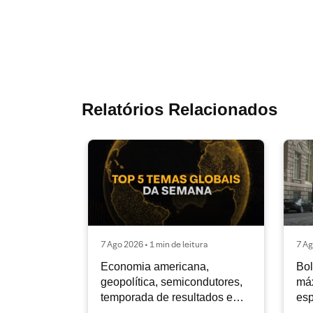
Relatórios Relacionados
7 Ago 2026 • 1 min de leitura
7 Ag
Economia americana,
Bol
geopolítica, semicondutores,
máx
temporada de resultados e
esp
AstraZeneca |
Top 5 temas