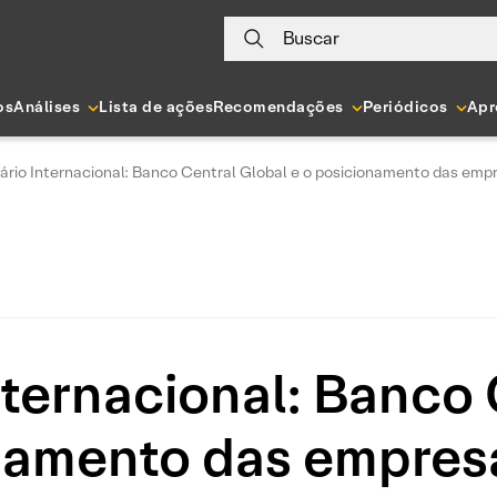
Buscar
os
Análises
Lista de ações
Recomendações
Periódicos
Apr
rio Internacional: Banco Central Global e o posicionamento das emp
ternacional: Banco 
onamento das empres