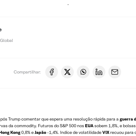
-
e
 Global
Compartilhar:
 após Trump comentar que espera uma resolução rápida para a
guerra 
ervas da commodity. Futuros do S&P 500 nos
EUA
sobem 1,8%, e bolsa
Hong
Kong
0,8% e
Japão
-1,4%. Indíce de volatilidade
VIX
recuou para o