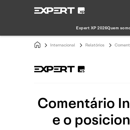
Expert XP 2026
Quem som
Internacional
Relatórios
Comentá
Comentário In
e o posici