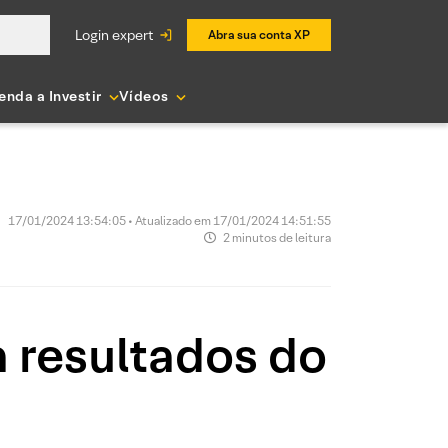
login expert
Abra sua conta XP
enda a Investir
Vídeos
17/01/2024 13:54:05 • Atualizado em 17/01/2024 14:51:55
2 minutos de leitura
 resultados do