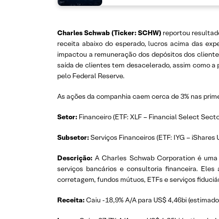
Charles Schwab (Ticker: SCHW)
reportou resultad
receita abaixo do esperado, lucros acima das expe
impactou a remuneração dos depósitos dos cliente
saída de clientes tem desacelerado, assim como a 
pelo Federal Reserve.
As ações da companhia caem cerca de 3% nas primei
Setor:
Financeiro (ETF: XLF – Financial Select Sec
Subsetor:
Serviços Financeiros (ETF: IYG – iShares U
Descrição:
A Charles Schwab Corporation é uma h
serviços bancários e consultoria financeira. Ele
corretagem, fundos mútuos, ETFs e serviços fiduci
Receita:
Caiu -18,9% A/A para US$ 4,46bi (estimado 