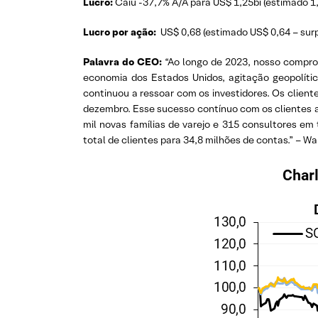
Lucro:
Caiu -37,7% A/A para US$ 1,25bi (estimado 1,
Lucro por ação:
US$ 0,68 (estimado US$ 0,64 – surp
Palavra do CEO:
“Ao longo de 2023, nosso comprom
economia dos Estados Unidos, agitação geopolític
continuou a ressoar com os investidores. Os client
dezembro. Esse sucesso contínuo com os clientes aj
mil novas famílias de varejo e 315 consultores e
total de clientes para 34,8 milhões de contas.” – Wa