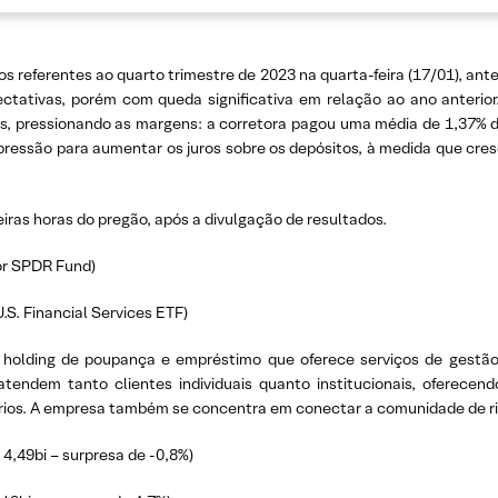
os referentes ao quarto trimestre de 2023 na quarta-feira (17/01), a
ctativas, porém com queda significativa em relação ao ano anterior.
s, pressionando as margens: a corretora pagou uma média de 1,37% d
pressão para aumentar os juros sobre os depósitos, à medida que cre
ras horas do pregão, após a divulgação de resultados.
tor SPDR Fund)
.S. Financial Services ETF)
olding de poupança e empréstimo que oferece serviços de gestão d
s atendem tanto clientes individuais quanto institucionais, ofere
ários. A empresa também se concentra em conectar a comunidade de riq
4,49bi – surpresa de -0,8%)