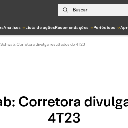
Buscar
os
Análises
Lista de ações
Recomendações
Periódicos
Apr
 Schwab: Corretora divulga resultados do 4T23
b: Corretora divulga
4T23