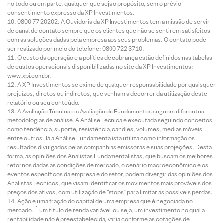
no todo ou em parte, qualquer que seja o propósito, sem o prévio
consentimento expresso da XP Investimentos.
0800 77 20202. A Ouvidoria da XP Investimentos tem a missão de servir
de canal de contato sempre que os clientes que não se sentirem satisfeitos
com as soluções dadas pela empresa aos seus problemas. O contato pode
ser realizado por meio do telefone: 0800 722 3710.
O custo da operação e a política de cobrança estão definidos nas tabelas
de custos operacionais disponibilizadas no site da XP Investimentos:
www.xpi.com.br.
A XP Investimentos se exime de qualquer responsabilidade por quaisquer
prejuízos, diretos ou indiretos, que venham a decorrer da utilização deste
relatório ou seu conteúdo.
A Avaliação Técnica e a Avaliação de Fundamentos seguem diferentes
metodologias de análise. A Análise Técnica é executada seguindo conceitos
como tendência, suporte, resistência, candles, volumes, médias móveis
entre outros. Já a Análise Fundamentalista utiliza como informação os
resultados divulgados pelas companhias emissoras e suas projeções. Desta
forma, as opiniões dos Analistas Fundamentalistas, que buscam os melhores
retornos dadas as condições de mercado, o cenário macroeconômico e os
eventos específicos da empresa e do setor, podem divergir das opiniões dos
Analistas Técnicos, que visam identificar os movimentos mais prováveis dos
preços dos ativos, com utilização de “stops” para limitar as possíveis perdas.
Ação é uma fração do capital de uma empresa que é negociada no
mercado. É um título de renda variável, ou seja, um investimento no qual a
rentabilidade não é preestabelecida, varia conforme as cotações de