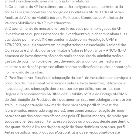
analista credenciado a ser mencionado no relatório.
Os analistas da XP Investimentos estão obrigados ao cumprimento de
todas as regras previstas no Código de Conduta da APIMEC Brasil para o
Analista de Valores Mobiliários e na Política de Conduta dos Analistas de
Valores Mobiliários da XP Investimentos.
O atendimento de nossos clientes é realizado por empregados da XP
Investimentos ou por assessores de investimento que desempenham suas
atividades por meio da XP, em conformidade com a Resolução CVM nº
178/2023, os quais encontram-se registrados na Associação Nacional das
Corretoras e Distribuidoras de Títulos e Valores Mobiliários – ANCORD. O
assessor de investimento não pode realizar consultoria, administração ou
gestão de patrimônio de clientes, devendo atuar como intermediário e
solicitar autorização prévia do cliente para a realização de qualquer operação
no mercado de capitais.
Para fins de verificação da adequação do perfil do investidor aos serviços e
produtos de investimento oferecidos pela XP Investimentos, utilizamos a
metodologia de adequação dos produtos por portfólio, nos termos das
Regras e Procedimentos ANBIMA de Suitability nº 01 e do Código ANBIMA
de Distribuição de Produtos de Investimento. Essa metodologia consiste em
atribuir uma pontuação máxima de risco para cada perfil de investidor
(conservador, moderado e agressivo), bem como uma pontuação de risco
para cada um dos produtos oferecidos pela XP Investimentos, de modo que
todos os clientes possam ter acesso a todos os produtos, desde que dentro
das quantidades e limites da pontuação de risco definidas para o seu perfil.
Antes de aplicar nos produtos e/ou contratar os serviços objeto deste