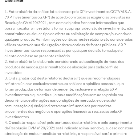
Disclaimer:
Este relatório de análise foi elaborado pela XP Investimentos CCTVM S.A.
(“XP Investimentos ou XP”) de acordo com todas as exigências previstas na
Resolução CVM 20/2021, tem como objetivo fornecer informações que
possam auxiliar o investidor a tomar sua própria decisão de investimento, não
constituindo qualquer tipo de oferta ou solicitação de compra e/ou venda de
qualquer produto. As informações contidas neste relatório são consideradas
válidas na data de sua divulgação e foram obtidas de fontes públicas. A XP
Investimentos não se responsabiliza por qualquer decisão tomada pelo
cliente com base no presente relatório.
Este relatório foi elaborado considerando a classificação de risco dos
produtos de modo a gerar resultados de alocação para cada perfil de
investidor.
O(s) signatário(s) deste relatório declara(m) que as recomendações
refletem única e exclusivamente suas análises e opiniões pessoais, que
foram produzidas de forma independente, inclusive em relação à XP
Investimentos e que estão sujeitas a modificações sem aviso prévio em
decorrência de alterações nas condições de mercado, e que sua(s)
remuneração(es) é(são) indiretamente influenciada por receitas
provenientes dos negócios e operações financeiras realizadas pela XP
Investimentos.
O analista responsável pelo conteúdo deste relatório e pelo cumprimento
da Resolução CVM nº 20/2021 está indicado acima, sendo que, caso constem
a indicação de mais um analista no relatório, o responsável será o primeiro