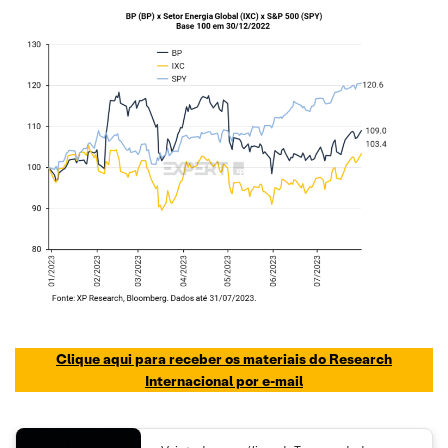
Clique aqui para receber os materiais do Research
Internacional por e-mail