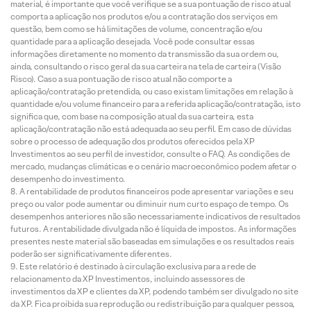
material, é importante que você verifique se a sua pontuação de risco atual
comporta a aplicação nos produtos e/ou a contratação dos serviços em
questão, bem como se há limitações de volume, concentração e/ou
quantidade para a aplicação desejada. Você pode consultar essas
informações diretamente no momento da transmissão da sua ordem ou,
ainda, consultando o risco geral da sua carteira na tela de carteira (Visão
Risco). Caso a sua pontuação de risco atual não comporte a
aplicação/contratação pretendida, ou caso existam limitações em relação à
quantidade e/ou volume financeiro para a referida aplicação/contratação, isto
significa que, com base na composição atual da sua carteira, esta
aplicação/contratação não está adequada ao seu perfil. Em caso de dúvidas
sobre o processo de adequação dos produtos oferecidos pela XP
Investimentos ao seu perfil de investidor, consulte o FAQ. As condições de
mercado, mudanças climáticas e o cenário macroeconômico podem afetar o
desempenho do investimento.
A rentabilidade de produtos financeiros pode apresentar variações e seu
preço ou valor pode aumentar ou diminuir num curto espaço de tempo. Os
desempenhos anteriores não são necessariamente indicativos de resultados
futuros. A rentabilidade divulgada não é líquida de impostos. As informações
presentes neste material são baseadas em simulações e os resultados reais
poderão ser significativamente diferentes.
Este relatório é destinado à circulação exclusiva para a rede de
relacionamento da XP Investimentos, incluindo assessores de
investimentos da XP e clientes da XP, podendo também ser divulgado no site
da XP. Fica proibida sua reprodução ou redistribuição para qualquer pessoa,