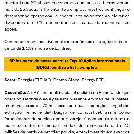
receita ficou 6% abaixo do esperado enquanto os lucros vieram
mais de 25% aquém. No entanto a empresa mostrou confiança no
desempenho operacional e acenou aos acionistas ao elevar os
dividendos em 10% e aumentar seus planos de recompras de
ações.
O mercado reage positivamente aos anúncios e as ações sobem
cerca de 1,5% na bolsa de Londres.
BP faz parte da nossa carteira Top 10 Ações Internacionais
(BDRs), confira a lista completa
Setor:
Energia (ETF: IXC, iShares Global Energy ETF)
Descrição:
A BP é uma multinacional sediada no Reino Unido que
opera no setor de óleo e gás está presente em mais de 70 países,
emprega cerca de 70 mil pessoas e suas operações englobam
extração, refino e distribuição de combustível, assim como
fornecimento de serviços para o varejo. A companhia é a sexta
maior do setor no mundo, produzindo aproximadamente 2,3
milhões de barris de petróleo por dia, e tem investido em avanços