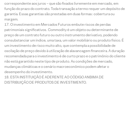
correspondente aos juros – que são fixados livremente em mercado, em
função do prazo do contrato. Toda transação a termo requer um depósito de
garantia. Essas garantias são prestadas em duas formas: cobertura ou
margem.
O investimento em Mercados Futuros embute riscos de perdas
patrimoniais significativos. Commodity é um objeto ou determinante de
preço de um contrato futuro ou outro instrumento derivativo, podendo
consubstanciar um índice, uma taxa, um valor mobiliário ou produto físico. É
um investimento de risco muito alto, que contempla a possibilidade de
oscilação de preço devido à utilização de alavancagem financeira. A duração
recomendada para o investimento é de curto prazo e o patrimônio do cliente
não está garantido neste tipo de produto. As condições de mercado,
mudanças climáticas e o cenário macroeconômico podem afetar o
desempenho do investimento.
ESTA INSTITUIÇÃO É ADERENTE AO CÓDIGO ANBIMA DE
DISTRIBUIÇÃO DE PRODUTOS DE INVESTIMENTO.