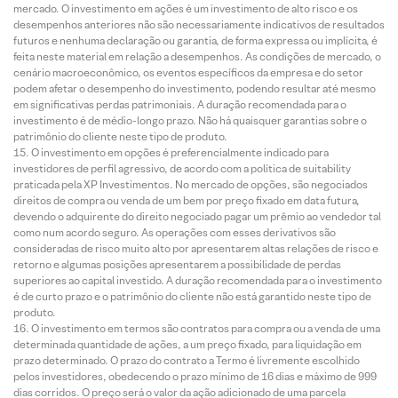
mercado. O investimento em ações é um investimento de alto risco e os
desempenhos anteriores não são necessariamente indicativos de resultados
futuros e nenhuma declaração ou garantia, de forma expressa ou implícita, é
feita neste material em relação a desempenhos. As condições de mercado, o
cenário macroeconômico, os eventos específicos da empresa e do setor
podem afetar o desempenho do investimento, podendo resultar até mesmo
em significativas perdas patrimoniais. A duração recomendada para o
investimento é de médio-longo prazo. Não há quaisquer garantias sobre o
patrimônio do cliente neste tipo de produto.
O investimento em opções é preferencialmente indicado para
investidores de perfil agressivo, de acordo com a política de suitability
praticada pela XP Investimentos. No mercado de opções, são negociados
direitos de compra ou venda de um bem por preço fixado em data futura,
devendo o adquirente do direito negociado pagar um prêmio ao vendedor tal
como num acordo seguro. As operações com esses derivativos são
consideradas de risco muito alto por apresentarem altas relações de risco e
retorno e algumas posições apresentarem a possibilidade de perdas
superiores ao capital investido. A duração recomendada para o investimento
é de curto prazo e o patrimônio do cliente não está garantido neste tipo de
produto.
O investimento em termos são contratos para compra ou a venda de uma
determinada quantidade de ações, a um preço fixado, para liquidação em
prazo determinado. O prazo do contrato a Termo é livremente escolhido
pelos investidores, obedecendo o prazo mínimo de 16 dias e máximo de 999
dias corridos. O preço será o valor da ação adicionado de uma parcela