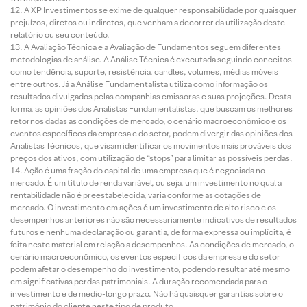
A XP Investimentos se exime de qualquer responsabilidade por quaisquer
prejuízos, diretos ou indiretos, que venham a decorrer da utilização deste
relatório ou seu conteúdo.
A Avaliação Técnica e a Avaliação de Fundamentos seguem diferentes
metodologias de análise. A Análise Técnica é executada seguindo conceitos
como tendência, suporte, resistência, candles, volumes, médias móveis
entre outros. Já a Análise Fundamentalista utiliza como informação os
resultados divulgados pelas companhias emissoras e suas projeções. Desta
forma, as opiniões dos Analistas Fundamentalistas, que buscam os melhores
retornos dadas as condições de mercado, o cenário macroeconômico e os
eventos específicos da empresa e do setor, podem divergir das opiniões dos
Analistas Técnicos, que visam identificar os movimentos mais prováveis dos
preços dos ativos, com utilização de “stops” para limitar as possíveis perdas.
Ação é uma fração do capital de uma empresa que é negociada no
mercado. É um título de renda variável, ou seja, um investimento no qual a
rentabilidade não é preestabelecida, varia conforme as cotações de
mercado. O investimento em ações é um investimento de alto risco e os
desempenhos anteriores não são necessariamente indicativos de resultados
futuros e nenhuma declaração ou garantia, de forma expressa ou implícita, é
feita neste material em relação a desempenhos. As condições de mercado, o
cenário macroeconômico, os eventos específicos da empresa e do setor
podem afetar o desempenho do investimento, podendo resultar até mesmo
em significativas perdas patrimoniais. A duração recomendada para o
investimento é de médio-longo prazo. Não há quaisquer garantias sobre o
patrimônio do cliente neste tipo de produto.