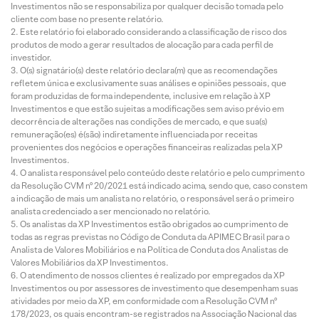
Investimentos não se responsabiliza por qualquer decisão tomada pelo
cliente com base no presente relatório.
Este relatório foi elaborado considerando a classificação de risco dos
produtos de modo a gerar resultados de alocação para cada perfil de
investidor.
O(s) signatário(s) deste relatório declara(m) que as recomendações
refletem única e exclusivamente suas análises e opiniões pessoais, que
foram produzidas de forma independente, inclusive em relação à XP
Investimentos e que estão sujeitas a modificações sem aviso prévio em
decorrência de alterações nas condições de mercado, e que sua(s)
remuneração(es) é(são) indiretamente influenciada por receitas
provenientes dos negócios e operações financeiras realizadas pela XP
Investimentos.
O analista responsável pelo conteúdo deste relatório e pelo cumprimento
da Resolução CVM nº 20/2021 está indicado acima, sendo que, caso constem
a indicação de mais um analista no relatório, o responsável será o primeiro
analista credenciado a ser mencionado no relatório.
Os analistas da XP Investimentos estão obrigados ao cumprimento de
todas as regras previstas no Código de Conduta da APIMEC Brasil para o
Analista de Valores Mobiliários e na Política de Conduta dos Analistas de
Valores Mobiliários da XP Investimentos.
O atendimento de nossos clientes é realizado por empregados da XP
Investimentos ou por assessores de investimento que desempenham suas
atividades por meio da XP, em conformidade com a Resolução CVM nº
178/2023, os quais encontram-se registrados na Associação Nacional das