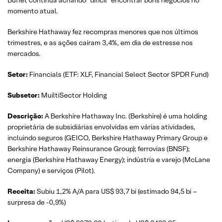
Buffet continua achando “difícil” encontrar bons negócios no
momento atual.
Berkshire Hathaway fez recompras menores que nos últimos
trimestres, e as ações caíram 3,4%, em dia de estresse nos
mercados.
Setor:
Financials (ETF: XLF, Financial Select Sector SPDR Fund)
Subsetor:
MuiltiSector Holding
Descrição:
A Berkshire Hathaway Inc. (Berkshire) é uma holding
proprietária de subsidiárias envolvidas em várias atividades,
incluindo seguros (GEICO, Berkshire Hathaway Primary Group e
Berkshire Hathaway Reinsurance Group); ferrovias (BNSF);
energia (Berkshire Hathaway Energy); indústria e varejo (McLane
Company) e serviços (Pilot).
Receita:
Subiu 1,2% A/A para US$ 93,7 bi (estimado 94,5 bi –
surpresa de -0,9%)