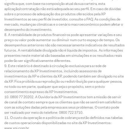
significa que, com base na composição atual da sua carteira, esta
aplicação/contratação não está adequada ao seu perfil. Em caso de dúvidas
sobre o processo de adequação dos produtos oferecidos pela XP
Investimentos ao seu perfil de investidor, consulte o FAQ. As condições de
mercado, mudanças climáticas e o cenário macroeconômico podem afetar o
desempenho do investimento.
A rentabilidade de produtos financeiros pode apresentar variações e seu
preço ou valor pode aumentar ou diminuir num curto espaço de tempo. Os
desempenhos anteriores não são necessariamente indicativos de resultados
futuros. A rentabilidade divulgada não é líquida de impostos. As informações
presentes neste material são baseadas em simulações e os resultados reais
poderão ser significativamente diferentes.
Este relatório é destinado à circulação exclusiva para a rede de
relacionamento da XP Investimentos, incluindo assessores de
investimentos da XP e clientes da XP, podendo também ser divulgado no site
da XP. Fica proibida sua reprodução ou redistribuição para qualquer pessoa,
no todo ou em parte, qualquer que seja o propósito, sem o prévio
consentimento expresso da XP Investimentos.
0800 77 20202. A Ouvidoria da XP Investimentos tem a missão de servir
de canal de contato sempre que os clientes que não se sentirem satisfeitos
com as soluções dadas pela empresa aos seus problemas. O contato pode
ser realizado por meio do telefone: 0800 722 3710.
O custo da operação e a política de cobrança estão definidos nas tabelas
de custos operacionais disponibilizadas no site da XP Investimentos:
www.xpi.com.br.