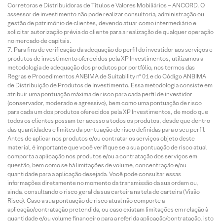
Corretoras e Distribuidoras de Títulos e Valores Mobiliários – ANCORD. O
assessor de investimento não pode realizar consultoria, administração ou
gestão de patrimônio de clientes, devendo atuar como intermediário e
solicitar autorização prévia do cliente para a realização de qualquer operação
no mercado de capitais.
Para fins de verificação da adequação do perfil do investidor aos serviços e
produtos de investimento oferecidos pela XP Investimentos, utilizamos a
metodologia de adequação dos produtos por portfólio, nos termos das
Regras e Procedimentos ANBIMA de Suitability nº 01 e do Código ANBIMA
de Distribuição de Produtos de Investimento. Essa metodologia consiste em
atribuir uma pontuação máxima de risco para cada perfil de investidor
(conservador, moderado e agressivo), bem como uma pontuação de risco
para cada um dos produtos oferecidos pela XP Investimentos, de modo que
todos os clientes possam ter acesso a todos os produtos, desde que dentro
das quantidades e limites da pontuação de risco definidas para o seu perfil.
Antes de aplicar nos produtos e/ou contratar os serviços objeto deste
material, é importante que você verifique se a sua pontuação de risco atual
comporta a aplicação nos produtos e/ou a contratação dos serviços em
questão, bem como se há limitações de volume, concentração e/ou
quantidade para a aplicação desejada. Você pode consultar essas
informações diretamente no momento da transmissão da sua ordem ou,
ainda, consultando o risco geral da sua carteira na tela de carteira (Visão
Risco). Caso a sua pontuação de risco atual não comporte a
aplicação/contratação pretendida, ou caso existam limitações em relação à
quantidade e/ou volume financeiro para a referida aplicação/contratação, isto