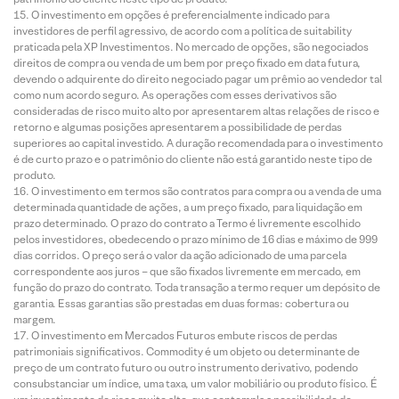
O investimento em opções é preferencialmente indicado para
investidores de perfil agressivo, de acordo com a política de suitability
praticada pela XP Investimentos. No mercado de opções, são negociados
direitos de compra ou venda de um bem por preço fixado em data futura,
devendo o adquirente do direito negociado pagar um prêmio ao vendedor tal
como num acordo seguro. As operações com esses derivativos são
consideradas de risco muito alto por apresentarem altas relações de risco e
retorno e algumas posições apresentarem a possibilidade de perdas
superiores ao capital investido. A duração recomendada para o investimento
é de curto prazo e o patrimônio do cliente não está garantido neste tipo de
produto.
O investimento em termos são contratos para compra ou a venda de uma
determinada quantidade de ações, a um preço fixado, para liquidação em
prazo determinado. O prazo do contrato a Termo é livremente escolhido
pelos investidores, obedecendo o prazo mínimo de 16 dias e máximo de 999
dias corridos. O preço será o valor da ação adicionado de uma parcela
correspondente aos juros – que são fixados livremente em mercado, em
função do prazo do contrato. Toda transação a termo requer um depósito de
garantia. Essas garantias são prestadas em duas formas: cobertura ou
margem.
O investimento em Mercados Futuros embute riscos de perdas
patrimoniais significativos. Commodity é um objeto ou determinante de
preço de um contrato futuro ou outro instrumento derivativo, podendo
consubstanciar um índice, uma taxa, um valor mobiliário ou produto físico. É