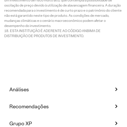
um investimento de risco muito alto, que contempla a possibilidade de
oscilação de preço devido à utilização de alavancagem financeira. A duração
recomendada para o investimento é de curto prazo e o patrimônio do cliente
não está garantido neste tipo de produto. As condições de mercado,
mudanças climáticas e o cenário macroeconômico podem afetar o
desempenho do investimento.
ESTA INSTITUIÇÃO É ADERENTE AO CÓDIGO ANBIMA DE
DISTRIBUIÇÃO DE PRODUTOS DE INVESTIMENTO.
Análises
Recomendações
Grupo XP