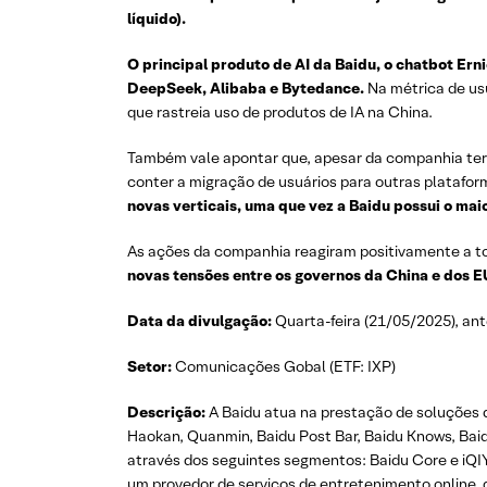
líquido).
O principal produto de AI da Baidu, o chatbot Er
DeepSeek, Alibaba e Bytedance.
Na métrica de usu
que rastreia uso de produtos de IA na China.
Também vale apontar que, apesar da companhia ter b
conter a migração de usuários para outras platafor
novas verticais, uma que vez a Baidu possui o ma
As ações da companhia reagiram positivamente a tod
novas tensões entre os governos da China e dos E
Data da divulgação:
Quarta-feira (21/05/2025), an
Setor:
Comunicações Gobal (ETF: IXP)
Descrição:
A Baidu atua na prestação de soluções d
Haokan, Quanmin, Baidu Post Bar, Baidu Knows, Baid
através dos seguintes segmentos: Baidu Core e iQIY
um provedor de serviços de entretenimento online, 