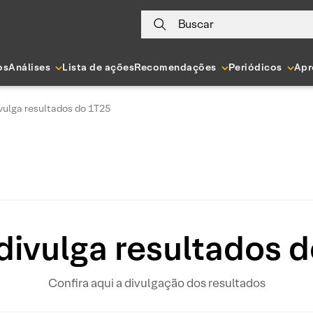
Buscar
os
Análises
Lista de ações
Recomendações
Periódicos
Apr
vulga resultados do 1T25
divulga resultados 
Confira aqui a divulgação dos resultados