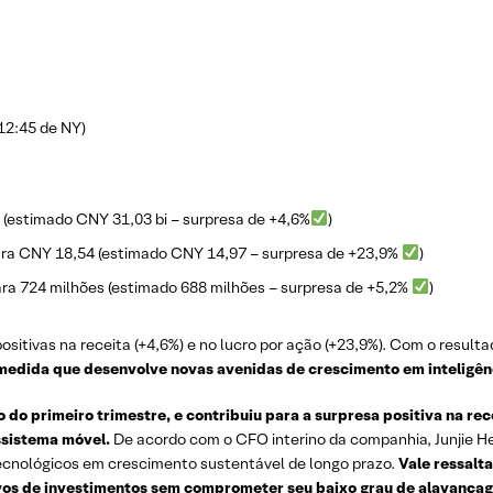
12:45 de NY)
 (estimado CNY 31,03 bi – surpresa de +4,6%
)
ara CNY 18,54 (estimado CNY 14,97 – surpresa de +23,9%
)
ara 724 milhões (estimado 688 milhões – surpresa de +5,2%
)
ositivas na receita (+4,6%) e no lucro por ação (+23,9%). Com o result
medida que desenvolve novas avenidas de crescimento em inteligênci
do primeiro trimestre, e contribuiu para a surpresa positiva na re
ssistema móvel.
De acordo com o CFO interino da companhia, Junjie H
 tecnológicos em crescimento sustentável de longo prazo.
Vale ressalta
vos de investimentos sem comprometer seu baixo grau de alavancage