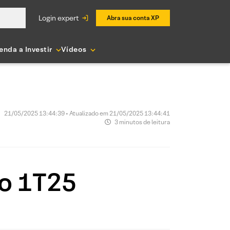
login expert
Abra sua conta XP
enda a Investir
Vídeos
21/05/2025 13:44:39 • Atualizado em 21/05/2025 13:44:41
3 minutos de leitura
do 1T25