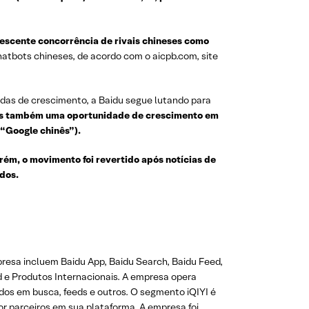
rescente concorrência de rivais chineses como
chatbots chineses, de acordo com o aicpb.com, site
idas de crescimento, a Baidu segue lutando para
as também uma oportunidade de crescimento em
 “Google chinês”).
ém, o movimento foi revertido após notícias de
dos.
presa incluem Baidu App, Baidu Search, Baidu Feed,
d e Produtos Internacionais. A empresa opera
dos em busca, feeds e outros. O segmento iQIYI é
or parceiros em sua plataforma. A empresa foi