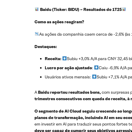
Baidu (Ticker: BIDU)
– Resultados do 1T25
Como as ações reagiram?
As ações da companhia caem cerca de -2,6% (às 
Destaques:
Receita:
Subiu +3,0% A/A para CNY 32,45 bi
Lucro por ação ajustado
:
Caiu -6,9% A/A p
Usuários ativos mensais:
Subiu +7,1% A/A p
A
Baidu reportou resultados bons,
com surpresas p
trimestres consecutivos com queda de receita, à 
O segmento de AI Cloud seguiu crescendo ao longo 
planos de transformação, incluindo AI em seu eco
em investir em AI para traduzir seus pontos fortes
deve ser capaz de cumprir seus objetivos agressi