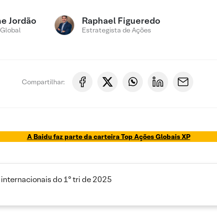
ne Jordão
Raphael Figueredo
 Global
Estrategista de Ações
Compartilhar:
A
Baidu fa
z parte da carteira Top Ações Globais XP
 internacionais do 1º tri de 2025