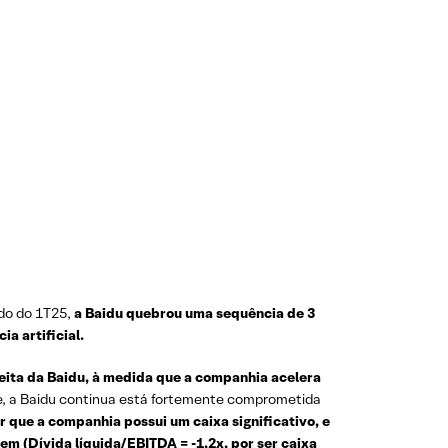
ado do 1T25,
a Baidu quebrou uma sequência de 3
a artificial.
ceita da Baidu, à medida que a companhia acelera
e, a Baidu continua está fortemente comprometida
r que a companhia possui um caixa significativo, e
m (Dívida líquida/EBITDA = -1,2x, por ser caixa