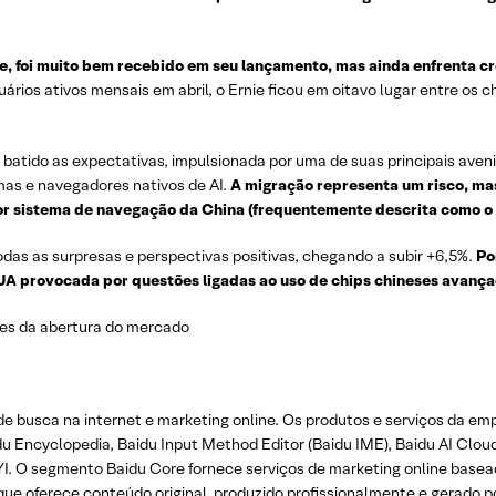
nie, foi muito bem recebido em seu lançamento, mas ainda enfrenta c
ários ativos mensais em abril, o Ernie ficou em oitavo lugar entre os 
atido as expectativas, impulsionada por uma de suas principais aven
mas e navegadores nativos de AI.
A migração representa um risco, m
ior sistema de navegação da China (frequentemente descrita como o
as as surpresas e perspectivas positivas, chegando a subir +6,5%.
Por
UA provocada por questões ligadas ao uso de chips chineses avança
tes da abertura do mercado
e busca na internet e marketing online. Os produtos e serviços da em
u Encyclopedia, Baidu Input Method Editor (Baidu IME), Baidu AI Clou
I. O segmento Baidu Core fornece serviços de marketing online basea
que oferece conteúdo original, produzido profissionalmente e gerado p