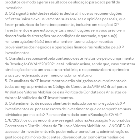
produtos de modo a gerar resultados de alocação para cada perfil de
investidor.
O(s) signatário(s) deste relatório declara(m) que as recomendações
refletem única e exclusivamente suas análises e opiniões pessoais, que
foram produzidas de forma independente, inclusive em relação à XP
Investimentos e que estão sujeitas a modificações sem aviso prévio em
decorrência de alterações nas condições de mercado, e que sua(s)
remuneração(es) é(são) indiretamente influenciada por receitas
provenientes dos negócios e operações financeiras realizadas pela XP
Investimentos.
O analista responsável pelo conteúdo deste relatório e pelo cumprimento
da Resolução CVM nº 20/2021 está indicado acima, sendo que, caso constem
a indicação de mais um analista no relatório, o responsável será o primeiro
analista credenciado a ser mencionado no relatório.
Os analistas da XP Investimentos estão obrigados ao cumprimento de
todas as regras previstas no Código de Conduta da APIMEC Brasil para o
Analista de Valores Mobiliários e na Política de Conduta dos Analistas de
Valores Mobiliários da XP Investimentos.
O atendimento de nossos clientes é realizado por empregados da XP
Investimentos ou por assessores de investimento que desempenham suas
atividades por meio da XP, em conformidade com a Resolução CVM nº
178/2023, os quais encontram-se registrados na Associação Nacional das
Corretoras e Distribuidoras de Títulos e Valores Mobiliários – ANCORD. O
assessor de investimento não pode realizar consultoria, administração ou
gestão de patrimônio de clientes, devendo atuar como intermediário e