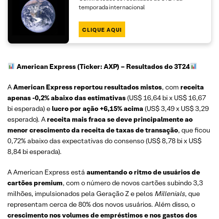
temporada internacional
CLIQUE AQUI
American Express
(Ticker: AXP)
– Resultados do 3T24
A
American Express reportou resultados mistos
, com
receita
apenas -0,2% abaixo das estimativas
(US$ 16,64 bi x US$ 16,67
bi esperada) e
lucro por ação +6,15% acima
(US$ 3,49 x US$ 3,29
esperado). A
receita mais fraca se deve principalmente ao
menor crescimento da receita de taxas de transação
, que ficou
0,72% abaixo das expectativas do consenso (US$ 8,78 bi x US$
8,84 bi esperada).
A American Express está
aumentando o ritmo de usuários de
cartões premium
, com o número de novos cartões subindo 3,3
milhões, impulsionados pela Geração Z e pelos
Millenials
, que
representam cerca de 80% dos novos usuários. Além disso, o
crescimento nos volumes de empréstimos e nos gastos dos