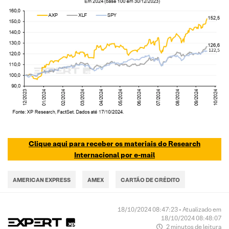
Clique aqui para receber os materiais do Research
Internacional por e-mail
AMERICAN EXPRESS
AMEX
CARTÃO DE CRÉDITO
18/10/2024 08:47:23 • Atualizado em
18/10/2024 08:48:07
2 minutos de leitura