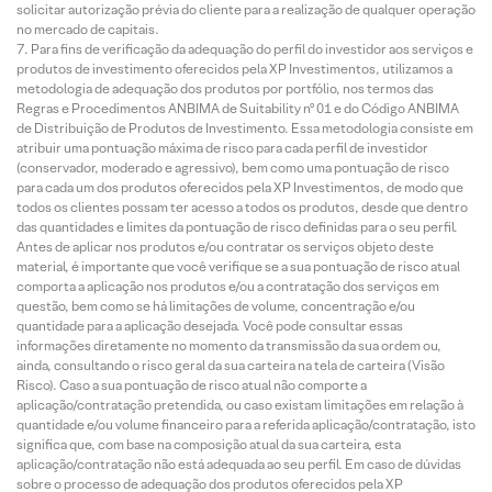
solicitar autorização prévia do cliente para a realização de qualquer operação
no mercado de capitais.
Para fins de verificação da adequação do perfil do investidor aos serviços e
produtos de investimento oferecidos pela XP Investimentos, utilizamos a
metodologia de adequação dos produtos por portfólio, nos termos das
Regras e Procedimentos ANBIMA de Suitability nº 01 e do Código ANBIMA
de Distribuição de Produtos de Investimento. Essa metodologia consiste em
atribuir uma pontuação máxima de risco para cada perfil de investidor
(conservador, moderado e agressivo), bem como uma pontuação de risco
para cada um dos produtos oferecidos pela XP Investimentos, de modo que
todos os clientes possam ter acesso a todos os produtos, desde que dentro
das quantidades e limites da pontuação de risco definidas para o seu perfil.
Antes de aplicar nos produtos e/ou contratar os serviços objeto deste
material, é importante que você verifique se a sua pontuação de risco atual
comporta a aplicação nos produtos e/ou a contratação dos serviços em
questão, bem como se há limitações de volume, concentração e/ou
quantidade para a aplicação desejada. Você pode consultar essas
informações diretamente no momento da transmissão da sua ordem ou,
ainda, consultando o risco geral da sua carteira na tela de carteira (Visão
Risco). Caso a sua pontuação de risco atual não comporte a
aplicação/contratação pretendida, ou caso existam limitações em relação à
quantidade e/ou volume financeiro para a referida aplicação/contratação, isto
significa que, com base na composição atual da sua carteira, esta
aplicação/contratação não está adequada ao seu perfil. Em caso de dúvidas
sobre o processo de adequação dos produtos oferecidos pela XP