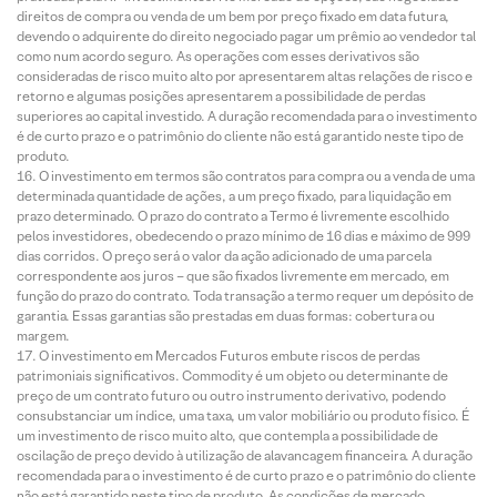
direitos de compra ou venda de um bem por preço fixado em data futura,
devendo o adquirente do direito negociado pagar um prêmio ao vendedor tal
como num acordo seguro. As operações com esses derivativos são
consideradas de risco muito alto por apresentarem altas relações de risco e
retorno e algumas posições apresentarem a possibilidade de perdas
superiores ao capital investido. A duração recomendada para o investimento
é de curto prazo e o patrimônio do cliente não está garantido neste tipo de
produto.
O investimento em termos são contratos para compra ou a venda de uma
determinada quantidade de ações, a um preço fixado, para liquidação em
prazo determinado. O prazo do contrato a Termo é livremente escolhido
pelos investidores, obedecendo o prazo mínimo de 16 dias e máximo de 999
dias corridos. O preço será o valor da ação adicionado de uma parcela
correspondente aos juros – que são fixados livremente em mercado, em
função do prazo do contrato. Toda transação a termo requer um depósito de
garantia. Essas garantias são prestadas em duas formas: cobertura ou
margem.
O investimento em Mercados Futuros embute riscos de perdas
patrimoniais significativos. Commodity é um objeto ou determinante de
preço de um contrato futuro ou outro instrumento derivativo, podendo
consubstanciar um índice, uma taxa, um valor mobiliário ou produto físico. É
um investimento de risco muito alto, que contempla a possibilidade de
oscilação de preço devido à utilização de alavancagem financeira. A duração
recomendada para o investimento é de curto prazo e o patrimônio do cliente
não está garantido neste tipo de produto. As condições de mercado,