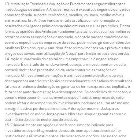
A Avaliação Técnica e a Avaliação de Fundamentos seguem diferentes
metodologias de análise. A Análise Técnica é executada seguindo conceitos
como tendência, suporte, resistência, candles, volumes, médias móveis
entre outros. Já a Análise Fundamentalista utiliza como informação os
resultados divulgados pelas companhias emissoras e suas projeções. Desta
forma, as opiniões dos Analistas Fundamentalistas, que buscam os melhores
retornos dadas as condições de mercado, o cenário macroeconômico e os
eventos específicos da empresa e do setor, podem divergir das opiniões dos
Analistas Técnicos, que visam identificar os movimentos mais prováveis dos
preços dos ativos, com utilização de “stops” para limitar as possíveis perdas.
Ação é uma fração do capital de uma empresa que é negociada no
mercado. É um título de renda variável, ou seja, um investimento no qual a
rentabilidade não é preestabelecida, varia conforme as cotações de
mercado. O investimento em ações é um investimento de alto risco e os
desempenhos anteriores não são necessariamente indicativos de resultados
futuros e nenhuma declaração ou garantia, de forma expressa ou implícita, é
feita neste material em relação a desempenhos. As condições de mercado, o
cenário macroeconômico, os eventos específicos da empresa e do setor
podem afetar o desempenho do investimento, podendo resultar até mesmo
em significativas perdas patrimoniais. A duração recomendada para o
investimento é de médio-longo prazo. Não há quaisquer garantias sobre o
patrimônio do cliente neste tipo de produto.
O investimento em opções é preferencialmente indicado para
investidores de perfil agressivo, de acordo com a política de suitability
praticada pela XP Investimentos. No mercado de opções, são negociados