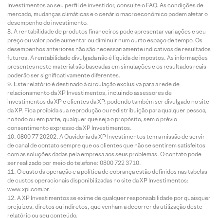
Investimentos ao seu perfil de investidor, consulte o FAQ. As condições de
mercado, mudanças climáticas e o cenário macroeconômico podem afetar o
desempenho do investimento.
A rentabilidade de produtos financeiros pode apresentar variações e seu
preço ou valor pode aumentar ou diminuir num curto espaço de tempo. Os
desempenhos anteriores não são necessariamente indicativos de resultados
futuros. A rentabilidade divulgada não é líquida de impostos. As informações
presentes neste material são baseadas em simulações e os resultados reais
poderão ser significativamente diferentes.
Este relatório é destinado à circulação exclusiva para a rede de
relacionamento da XP Investimentos, incluindo assessores de
investimentos da XP e clientes da XP, podendo também ser divulgado no site
da XP. Fica proibida sua reprodução ou redistribuição para qualquer pessoa,
no todo ou em parte, qualquer que seja o propósito, sem o prévio
consentimento expresso da XP Investimentos.
0800 77 20202. A Ouvidoria da XP Investimentos tem a missão de servir
de canal de contato sempre que os clientes que não se sentirem satisfeitos
com as soluções dadas pela empresa aos seus problemas. O contato pode
ser realizado por meio do telefone: 0800 722 3710.
O custo da operação e a política de cobrança estão definidos nas tabelas
de custos operacionais disponibilizadas no site da XP Investimentos:
www.xpi.com.br.
A XP Investimentos se exime de qualquer responsabilidade por quaisquer
prejuízos, diretos ou indiretos, que venham a decorrer da utilização deste
relatório ou seu conteúdo.