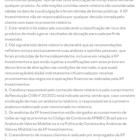
qualquer produto. As informações contidas neste relatório são consideradas
válidas na data de sua divulgação e foram obtidas de fontes públicas. A XP
Investimentos não se responsabiliza por qualquer decisão tomada pelo
cliente com base no presente relatório.
Este relatório foi elaborado considerando a classificação de risco dos
produtos de modo a gerar resultados de alocação para cada perfil de
investidor.
O(s) signatário(s) deste relatório declara(m) que as recomendações
refletem única e exclusivamente suas análises e opiniões pessoais, que
foram produzidas de forma independente, inclusive em relação à XP
Investimentos e que estão sujeitas a modificações sem aviso prévio em
decorrência de alterações nas condições de mercado, e que sua(s)
remuneração(es) é(são) indiretamente influenciada por receitas
provenientes dos negócios e operações financeiras realizadas pela XP
Investimentos.
O analista responsável pelo conteúdo deste relatório e pelo cumprimento
da Resolução CVM nº 20/2021 está indicado acima, sendo que, caso constem
a indicação de mais um analista no relatório, o responsável será o primeiro
analista credenciado a ser mencionado no relatório.
Os analistas da XP Investimentos estão obrigados ao cumprimento de
todas as regras previstas no Código de Conduta da APIMEC Brasil para o
Analista de Valores Mobiliários e na Política de Conduta dos Analistas de
Valores Mobiliários da XP Investimentos.
O atendimento de nossos clientes é realizado por empregados da XP