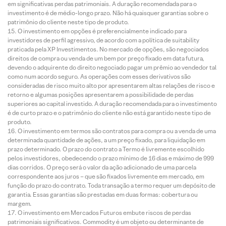
em significativas perdas patrimoniais. A duração recomendada para o
investimento é de médio-longo prazo. Não há quaisquer garantias sobre o
patrimônio do cliente neste tipo de produto.
O investimento em opções é preferencialmente indicado para
investidores de perfil agressivo, de acordo com a política de suitability
praticada pela XP Investimentos. No mercado de opções, são negociados
direitos de compra ou venda de um bem por preço fixado em data futura,
devendo o adquirente do direito negociado pagar um prêmio ao vendedor tal
como num acordo seguro. As operações com esses derivativos são
consideradas de risco muito alto por apresentarem altas relações de risco e
retorno e algumas posições apresentarem a possibilidade de perdas
superiores ao capital investido. A duração recomendada para o investimento
é de curto prazo e o patrimônio do cliente não está garantido neste tipo de
produto.
O investimento em termos são contratos para compra ou a venda de uma
determinada quantidade de ações, a um preço fixado, para liquidação em
prazo determinado. O prazo do contrato a Termo é livremente escolhido
pelos investidores, obedecendo o prazo mínimo de 16 dias e máximo de 999
dias corridos. O preço será o valor da ação adicionado de uma parcela
correspondente aos juros – que são fixados livremente em mercado, em
função do prazo do contrato. Toda transação a termo requer um depósito de
garantia. Essas garantias são prestadas em duas formas: cobertura ou
margem.
O investimento em Mercados Futuros embute riscos de perdas
patrimoniais significativos. Commodity é um objeto ou determinante de