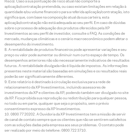
Risco). Caso a sua pontuação de risco atual não comporte a
aplicação/contratação pretendida, ou caso existam limitações em relação à
quantidade e/ou volume financeiro para a referida aplicação/contratação, isto
significa que, com base na composição atual da sua carteira, esta
aplicação/contratação não está adequada ao seu perfil. Em caso de dúvidas
sobre o processo de adequação dos produtos oferecidos pela XP
Investimentos ao seu perfil de investidor, consulte o FAQ. As condições de
mercado, mudanças climáticas e o cenário macroeconômico podem afetar o
desempenho do investimento.
A rentabilidade de produtos financeiros pode apresentar variações e seu
preço ou valor pode aumentar ou diminuir num curto espaço de tempo. Os
desempenhos anteriores não são necessariamente indicativos de resultados
futuros. A rentabilidade divulgada não é líquida de impostos. As informações
presentes neste material são baseadas em simulações e os resultados reais
poderão ser significativamente diferentes.
Este relatório é destinado à circulação exclusiva para a rede de
relacionamento da XP Investimentos, incluindo assessores de
investimentos da XP e clientes da XP, podendo também ser divulgado no site
da XP. Fica proibida sua reprodução ou redistribuição para qualquer pessoa,
no todo ou em parte, qualquer que seja o propósito, sem o prévio
consentimento expresso da XP Investimentos.
0800 77 20202. A Ouvidoria da XP Investimentos tem a missão de servir
de canal de contato sempre que os clientes que não se sentirem satisfeitos
com as soluções dadas pela empresa aos seus problemas. O contato pode
ser realizado por meio do telefone: 0800 722 3710.