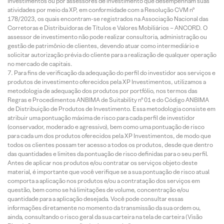
Investimentos ou por assessores de investimento que desempenham suas
atividades por meio da XP, em conformidade com a Resolução CVM nº
178/2023, os quais encontram-se registrados na Associação Nacional das
Corretoras e Distribuidoras de Títulos e Valores Mobiliários – ANCORD. O
assessor de investimento não pode realizar consultoria, administração ou
gestão de patrimônio de clientes, devendo atuar como intermediário e
solicitar autorização prévia do cliente para a realização de qualquer operação
no mercado de capitais.
Para fins de verificação da adequação do perfil do investidor aos serviços e
produtos de investimento oferecidos pela XP Investimentos, utilizamos a
metodologia de adequação dos produtos por portfólio, nos termos das
Regras e Procedimentos ANBIMA de Suitability nº 01 e do Código ANBIMA
de Distribuição de Produtos de Investimento. Essa metodologia consiste em
atribuir uma pontuação máxima de risco para cada perfil de investidor
(conservador, moderado e agressivo), bem como uma pontuação de risco
para cada um dos produtos oferecidos pela XP Investimentos, de modo que
todos os clientes possam ter acesso a todos os produtos, desde que dentro
das quantidades e limites da pontuação de risco definidas para o seu perfil.
Antes de aplicar nos produtos e/ou contratar os serviços objeto deste
material, é importante que você verifique se a sua pontuação de risco atual
comporta a aplicação nos produtos e/ou a contratação dos serviços em
questão, bem como se há limitações de volume, concentração e/ou
quantidade para a aplicação desejada. Você pode consultar essas
informações diretamente no momento da transmissão da sua ordem ou,
ainda, consultando o risco geral da sua carteira na tela de carteira (Visão