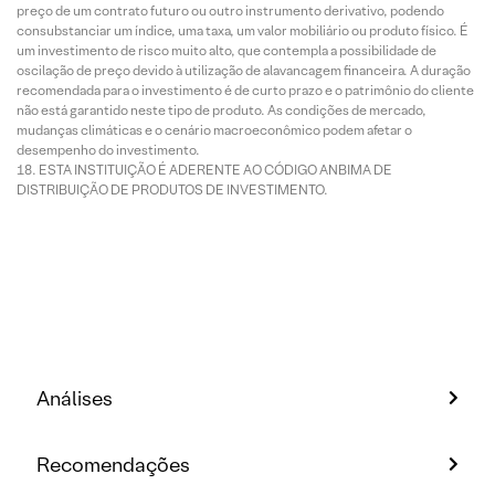
preço de um contrato futuro ou outro instrumento derivativo, podendo
consubstanciar um índice, uma taxa, um valor mobiliário ou produto físico. É
um investimento de risco muito alto, que contempla a possibilidade de
oscilação de preço devido à utilização de alavancagem financeira. A duração
recomendada para o investimento é de curto prazo e o patrimônio do cliente
não está garantido neste tipo de produto. As condições de mercado,
mudanças climáticas e o cenário macroeconômico podem afetar o
desempenho do investimento.
ESTA INSTITUIÇÃO É ADERENTE AO CÓDIGO ANBIMA DE
DISTRIBUIÇÃO DE PRODUTOS DE INVESTIMENTO.
Análises
Recomendações