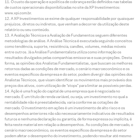
O custo da operação e a política de cobrança estão definidos nas tabelas
de custos operacionais disponibilizadas no site da XP Investimentos:
www.xpi.com.br.
A XP Investimentos se exime de qualquer responsabilidade por quaisquer
prejuízos, diretos ou indiretos, que venham a decorrer da utilização deste
relatório ou seu conteúdo.
A Avaliação Técnica e a Avaliação de Fundamentos seguem diferentes
metodologias de análise. A Análise Técnica é executada seguindo conceitos
como tendência, suporte, resistência, candles, volumes, médias móveis
entre outros. Já a Análise Fundamentalista utiliza como informação os
resultados divulgados pelas companhias emissoras e suas projeções. Desta
forma, as opiniões dos Analistas Fundamentalistas, que buscam os melhores
retornos dadas as condições de mercado, o cenário macroeconômico e os
eventos específicos da empresa e do setor, podem divergir das opiniões dos
Analistas Técnicos, que visam identificar os movimentos mais prováveis dos
preços dos ativos, com utilização de “stops” para limitar as possíveis perdas.
Ação é uma fração do capital de uma empresa que é negociada no
mercado. É um título de renda variável, ou seja, um investimento no qual a
rentabilidade não é preestabelecida, varia conforme as cotações de
mercado. O investimento em ações é um investimento de alto risco e os
desempenhos anteriores não são necessariamente indicativos de resultados
futuros e nenhuma declaração ou garantia, de forma expressa ou implícita, é
feita neste material em relação a desempenhos. As condições de mercado, o
cenário macroeconômico, os eventos específicos da empresa e do setor
podem afetar o desempenho do investimento, podendo resultar até mesmo