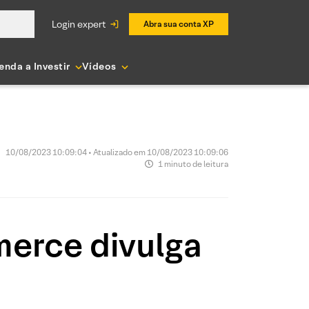
login expert
Abra sua conta XP
enda a Investir
Vídeos
10/08/2023 10:09:04 • Atualizado em 10/08/2023 10:09:06
1 minuto de leitura
merce divulga