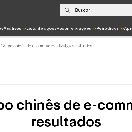
Buscar
os
Análises
Lista de ações
Recomendações
Periódicos
Apr
: Grupo chinês de e-commerce divulga resultados
po chinês de e-com
resultados