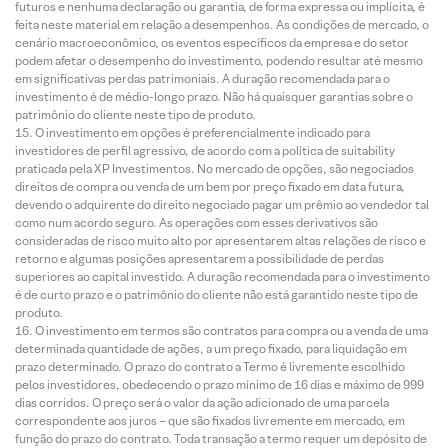
futuros e nenhuma declaração ou garantia, de forma expressa ou implícita, é
feita neste material em relação a desempenhos. As condições de mercado, o
cenário macroeconômico, os eventos específicos da empresa e do setor
podem afetar o desempenho do investimento, podendo resultar até mesmo
em significativas perdas patrimoniais. A duração recomendada para o
investimento é de médio-longo prazo. Não há quaisquer garantias sobre o
patrimônio do cliente neste tipo de produto.
O investimento em opções é preferencialmente indicado para
investidores de perfil agressivo, de acordo com a política de suitability
praticada pela XP Investimentos. No mercado de opções, são negociados
direitos de compra ou venda de um bem por preço fixado em data futura,
devendo o adquirente do direito negociado pagar um prêmio ao vendedor tal
como num acordo seguro. As operações com esses derivativos são
consideradas de risco muito alto por apresentarem altas relações de risco e
retorno e algumas posições apresentarem a possibilidade de perdas
superiores ao capital investido. A duração recomendada para o investimento
é de curto prazo e o patrimônio do cliente não está garantido neste tipo de
produto.
O investimento em termos são contratos para compra ou a venda de uma
determinada quantidade de ações, a um preço fixado, para liquidação em
prazo determinado. O prazo do contrato a Termo é livremente escolhido
pelos investidores, obedecendo o prazo mínimo de 16 dias e máximo de 999
dias corridos. O preço será o valor da ação adicionado de uma parcela
correspondente aos juros – que são fixados livremente em mercado, em
função do prazo do contrato. Toda transação a termo requer um depósito de