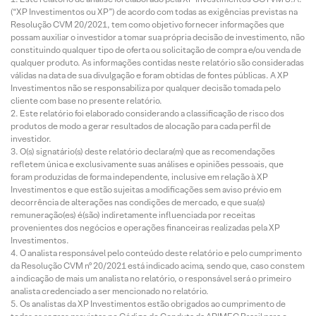
(“XP Investimentos ou XP”) de acordo com todas as exigências previstas na
Resolução CVM 20/2021, tem como objetivo fornecer informações que
possam auxiliar o investidor a tomar sua própria decisão de investimento, não
constituindo qualquer tipo de oferta ou solicitação de compra e/ou venda de
qualquer produto. As informações contidas neste relatório são consideradas
válidas na data de sua divulgação e foram obtidas de fontes públicas. A XP
Investimentos não se responsabiliza por qualquer decisão tomada pelo
cliente com base no presente relatório.
Este relatório foi elaborado considerando a classificação de risco dos
produtos de modo a gerar resultados de alocação para cada perfil de
investidor.
O(s) signatário(s) deste relatório declara(m) que as recomendações
refletem única e exclusivamente suas análises e opiniões pessoais, que
foram produzidas de forma independente, inclusive em relação à XP
Investimentos e que estão sujeitas a modificações sem aviso prévio em
decorrência de alterações nas condições de mercado, e que sua(s)
remuneração(es) é(são) indiretamente influenciada por receitas
provenientes dos negócios e operações financeiras realizadas pela XP
Investimentos.
O analista responsável pelo conteúdo deste relatório e pelo cumprimento
da Resolução CVM nº 20/2021 está indicado acima, sendo que, caso constem
a indicação de mais um analista no relatório, o responsável será o primeiro
analista credenciado a ser mencionado no relatório.
Os analistas da XP Investimentos estão obrigados ao cumprimento de