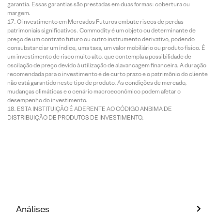
garantia. Essas garantias são prestadas em duas formas: cobertura ou
margem.
O investimento em Mercados Futuros embute riscos de perdas
patrimoniais significativos. Commodity é um objeto ou determinante de
preço de um contrato futuro ou outro instrumento derivativo, podendo
consubstanciar um índice, uma taxa, um valor mobiliário ou produto físico. É
um investimento de risco muito alto, que contempla a possibilidade de
oscilação de preço devido à utilização de alavancagem financeira. A duração
recomendada para o investimento é de curto prazo e o patrimônio do cliente
não está garantido neste tipo de produto. As condições de mercado,
mudanças climáticas e o cenário macroeconômico podem afetar o
desempenho do investimento.
ESTA INSTITUIÇÃO É ADERENTE AO CÓDIGO ANBIMA DE
DISTRIBUIÇÃO DE PRODUTOS DE INVESTIMENTO.
Análises