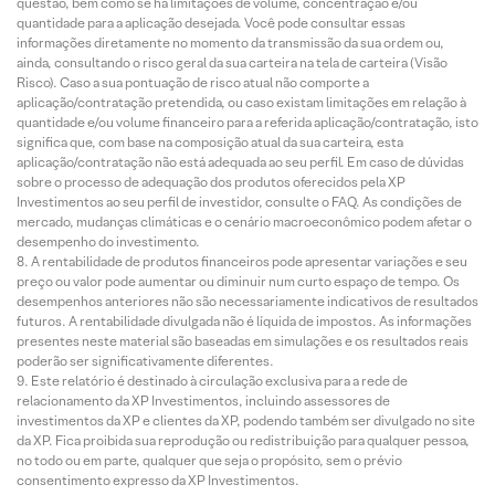
questão, bem como se há limitações de volume, concentração e/ou
quantidade para a aplicação desejada. Você pode consultar essas
informações diretamente no momento da transmissão da sua ordem ou,
ainda, consultando o risco geral da sua carteira na tela de carteira (Visão
Risco). Caso a sua pontuação de risco atual não comporte a
aplicação/contratação pretendida, ou caso existam limitações em relação à
quantidade e/ou volume financeiro para a referida aplicação/contratação, isto
significa que, com base na composição atual da sua carteira, esta
aplicação/contratação não está adequada ao seu perfil. Em caso de dúvidas
sobre o processo de adequação dos produtos oferecidos pela XP
Investimentos ao seu perfil de investidor, consulte o FAQ. As condições de
mercado, mudanças climáticas e o cenário macroeconômico podem afetar o
desempenho do investimento.
A rentabilidade de produtos financeiros pode apresentar variações e seu
preço ou valor pode aumentar ou diminuir num curto espaço de tempo. Os
desempenhos anteriores não são necessariamente indicativos de resultados
futuros. A rentabilidade divulgada não é líquida de impostos. As informações
presentes neste material são baseadas em simulações e os resultados reais
poderão ser significativamente diferentes.
Este relatório é destinado à circulação exclusiva para a rede de
relacionamento da XP Investimentos, incluindo assessores de
investimentos da XP e clientes da XP, podendo também ser divulgado no site
da XP. Fica proibida sua reprodução ou redistribuição para qualquer pessoa,
no todo ou em parte, qualquer que seja o propósito, sem o prévio
consentimento expresso da XP Investimentos.