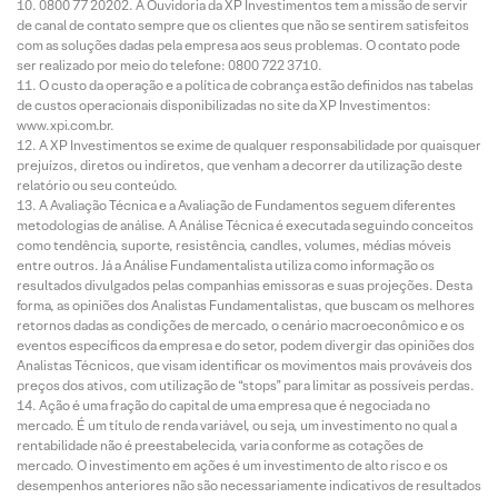
0800 77 20202. A Ouvidoria da XP Investimentos tem a missão de servir
de canal de contato sempre que os clientes que não se sentirem satisfeitos
com as soluções dadas pela empresa aos seus problemas. O contato pode
ser realizado por meio do telefone: 0800 722 3710.
O custo da operação e a política de cobrança estão definidos nas tabelas
de custos operacionais disponibilizadas no site da XP Investimentos:
www.xpi.com.br.
A XP Investimentos se exime de qualquer responsabilidade por quaisquer
prejuízos, diretos ou indiretos, que venham a decorrer da utilização deste
relatório ou seu conteúdo.
A Avaliação Técnica e a Avaliação de Fundamentos seguem diferentes
metodologias de análise. A Análise Técnica é executada seguindo conceitos
como tendência, suporte, resistência, candles, volumes, médias móveis
entre outros. Já a Análise Fundamentalista utiliza como informação os
resultados divulgados pelas companhias emissoras e suas projeções. Desta
forma, as opiniões dos Analistas Fundamentalistas, que buscam os melhores
retornos dadas as condições de mercado, o cenário macroeconômico e os
eventos específicos da empresa e do setor, podem divergir das opiniões dos
Analistas Técnicos, que visam identificar os movimentos mais prováveis dos
preços dos ativos, com utilização de “stops” para limitar as possíveis perdas.
Ação é uma fração do capital de uma empresa que é negociada no
mercado. É um título de renda variável, ou seja, um investimento no qual a
rentabilidade não é preestabelecida, varia conforme as cotações de
mercado. O investimento em ações é um investimento de alto risco e os
desempenhos anteriores não são necessariamente indicativos de resultados