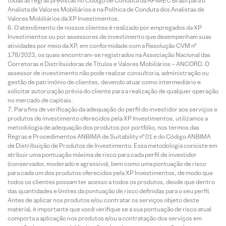
todas as regras previstas no Código de Conduta da APIMEC Brasil para o
Analista de Valores Mobiliários e na Política de Conduta dos Analistas de
Valores Mobiliários da XP Investimentos.
O atendimento de nossos clientes é realizado por empregados da XP
Investimentos ou por assessores de investimento que desempenham suas
atividades por meio da XP, em conformidade com a Resolução CVM nº
178/2023, os quais encontram-se registrados na Associação Nacional das
Corretoras e Distribuidoras de Títulos e Valores Mobiliários – ANCORD. O
assessor de investimento não pode realizar consultoria, administração ou
gestão de patrimônio de clientes, devendo atuar como intermediário e
solicitar autorização prévia do cliente para a realização de qualquer operação
no mercado de capitais.
Para fins de verificação da adequação do perfil do investidor aos serviços e
produtos de investimento oferecidos pela XP Investimentos, utilizamos a
metodologia de adequação dos produtos por portfólio, nos termos das
Regras e Procedimentos ANBIMA de Suitability nº 01 e do Código ANBIMA
de Distribuição de Produtos de Investimento. Essa metodologia consiste em
atribuir uma pontuação máxima de risco para cada perfil de investidor
(conservador, moderado e agressivo), bem como uma pontuação de risco
para cada um dos produtos oferecidos pela XP Investimentos, de modo que
todos os clientes possam ter acesso a todos os produtos, desde que dentro
das quantidades e limites da pontuação de risco definidas para o seu perfil.
Antes de aplicar nos produtos e/ou contratar os serviços objeto deste
material, é importante que você verifique se a sua pontuação de risco atual
comporta a aplicação nos produtos e/ou a contratação dos serviços em