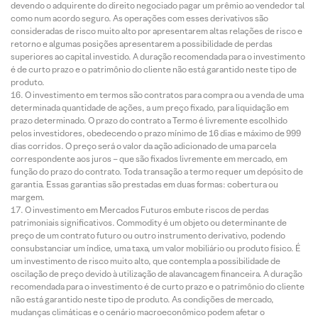
devendo o adquirente do direito negociado pagar um prêmio ao vendedor tal
como num acordo seguro. As operações com esses derivativos são
consideradas de risco muito alto por apresentarem altas relações de risco e
retorno e algumas posições apresentarem a possibilidade de perdas
superiores ao capital investido. A duração recomendada para o investimento
é de curto prazo e o patrimônio do cliente não está garantido neste tipo de
produto.
O investimento em termos são contratos para compra ou a venda de uma
determinada quantidade de ações, a um preço fixado, para liquidação em
prazo determinado. O prazo do contrato a Termo é livremente escolhido
pelos investidores, obedecendo o prazo mínimo de 16 dias e máximo de 999
dias corridos. O preço será o valor da ação adicionado de uma parcela
correspondente aos juros – que são fixados livremente em mercado, em
função do prazo do contrato. Toda transação a termo requer um depósito de
garantia. Essas garantias são prestadas em duas formas: cobertura ou
margem.
O investimento em Mercados Futuros embute riscos de perdas
patrimoniais significativos. Commodity é um objeto ou determinante de
preço de um contrato futuro ou outro instrumento derivativo, podendo
consubstanciar um índice, uma taxa, um valor mobiliário ou produto físico. É
um investimento de risco muito alto, que contempla a possibilidade de
oscilação de preço devido à utilização de alavancagem financeira. A duração
recomendada para o investimento é de curto prazo e o patrimônio do cliente
não está garantido neste tipo de produto. As condições de mercado,
mudanças climáticas e o cenário macroeconômico podem afetar o