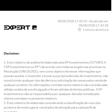
09/06/2026 17:43:55 • Atualizado em
09/06/2026 17:43:58
1 minuto de leitura
Disclaimer:
Este relatório de análise foi elaborado pela XP Investimentos CCTVM S.A.
(“XP Investimentos ou XP”) de acordo com todas as exigências previstas na
Resolução CVM 20/2021, tem como objetivo fornecer informações que
possam auxiliar o investidor a tomar sua própria decisão de investimento, não
constituindo qualquer tipo de oferta ou solicitação de compra e/ou venda de
qualquer produto. As informações contidas neste relatório são consideradas
válidas na data de sua divulgação e foram obtidas de fontes públicas. A XP
Investimentos não se responsabiliza por qualquer decisão tomada pelo
cliente com base no presente relatório.
Este relatório foi elaborado considerando a classificação de risco dos
produtos de modo a gerar resultados de alocação para cada perfil de
investidor.