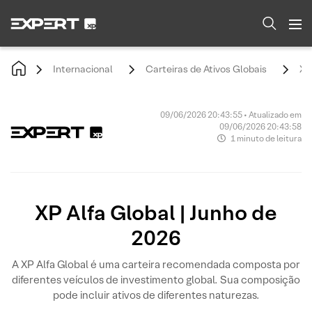
Internacional
Carteiras de Ativos Globais
XP
09/06/2026 20:43:55 • Atualizado em
09/06/2026 20:43:58
1 minuto de leitura
XP Alfa Global | Junho de
2026
A XP Alfa Global é uma carteira recomendada composta por
diferentes veículos de investimento global. Sua composição
pode incluir ativos de diferentes naturezas.