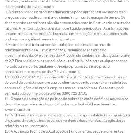
mercado, mudanças climáticas e o cenário macroeconômico podem afetar o
desempenho do investimento.
A rentabilidade de produtos financeiros pode apresentar variações e seu
preço ou valor pode aumentar ou diminuir num curto espaço de tempo. Os
desempenhos anteriores não são necessariamente indicativos de resultados
futuros. A rentabilidade divulgada não é líquida de impostos. As informações
presentes neste material são baseadas em simulações e os resultados reais
poderão ser significativamente diferentes.
Este relatório é destinado à circulação exclusiva para a rede de
relacionamento da XP Investimentos, incluindo assessores de
investimentos da XP e clientes da XP, podendo também ser divulgado no site
da XP. Fica proibida sua reprodução ou redistribuição para qualquer pessoa,
no todo ou em parte, qualquer que seja o propósito, sem o prévio
consentimento expresso da XP Investimentos.
0800 77 20202. A Ouvidoria da XP Investimentos tem a missão de servir
de canal de contato sempre que os clientes que não se sentirem satisfeitos
com as soluções dadas pela empresa aos seus problemas. O contato pode
ser realizado por meio do telefone: 0800 722 3710.
O custo da operação e a política de cobrança estão definidos nas tabelas
de custos operacionais disponibilizadas no site da XP Investimentos:
www.xpi.com.br.
A XP Investimentos se exime de qualquer responsabilidade por quaisquer
prejuízos, diretos ou indiretos, que venham a decorrer da utilização deste
relatório ou seu conteúdo.
A Avaliação Técnica e a Avaliação de Fundamentos seguem diferentes