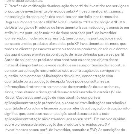
no mercado de capitais.
Para fins de verificação da adequação do perfil do investidor aos serviços e
produtos de investimento oferecidos pela XP Investimentos, utilizamos a
metodologia de adequação dos produtos por portfólio, nos termos das
Regras e Procedimentos ANBIMA de Suitability nº 01 e do Código ANBIMA
de Distribuição de Produtos de Investimento. Essa metodologia consiste em
atribuir uma pontuação máxima de risco para cada perfil de investidor
(conservador, moderado e agressivo), bem como uma pontuação de risco
para cada um dos produtos oferecidos pela XP Investimentos, de modo que
todos os clientes possam ter acesso a todos os produtos, desde que dentro
das quantidades e limites da pontuação de risco definidas para o seu perfil.
Antes de aplicar nos produtos e/ou contratar os serviços objeto deste
material, é importante que você verifique se a sua pontuação de risco atual
comporta a aplicação nos produtos e/ou a contratação dos serviços em
questão, bem como se há limitações de volume, concentração e/ou
quantidade para a aplicação desejada. Você pode consultar essas
informações diretamente no momento da transmissão da sua ordem ou,
ainda, consultando o risco geral da sua carteira na tela de carteira (Visão
Risco). Caso a sua pontuação de risco atual não comporte a
aplicação/contratação pretendida, ou caso existam limitações em relação à
quantidade e/ou volume financeiro para a referida aplicação/contratação, isto
significa que, com base na composição atual da sua carteira, esta
aplicação/contratação não está adequada ao seu perfil. Em caso de dúvidas
sobre o processo de adequação dos produtos oferecidos pela XP
Investimentos ao seu perfil de investidor, consulte o FAQ. As condições de