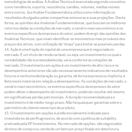
metodologias de análise. A Análise Técnica é executada seguindo conceitos
como tendência, suporte, resistência, candles, volumes, médias móveis
entre outros. Já a Análise Fundamentalista utiliza como informação os
resultados divulgados pelas companhias emissoras e suas projeções. Desta
forma, as opiniões dos Analistas Fundamentalistas, que buscam os melhores
retornos dadas as condições de mercado, o cenário macroeconômico e os
eventos específicos da empresa e do setor, podem divergir das opiniões dos
Analistas Técnicos, que visam identificar os movimentos mais prováveis dos
preços dos ativos, com utilização de “stops” para limitar as possíveis perdas.
Ação é uma fração do capital de uma empresa que é negociada no
mercado. É um título de renda variável, ou seja, um investimento no qual a
rentabilidade não é preestabelecida, varia conforme as cotações de
mercado. O investimento em ações é um investimento de alto risco e os
desempenhos anteriores não são necessariamente indicativos de resultados
futuros e nenhuma declaração ou garantia, de forma expressa ou implícita, é
feita neste material em relação a desempenhos. As condições de mercado, o
cenário macroeconômico, os eventos específicos da empresa e do setor
podem afetar o desempenho do investimento, podendo resultar até mesmo
em significativas perdas patrimoniais. A duração recomendada para o
investimento é de médio-longo prazo. Não há quaisquer garantias sobre o
patrimônio do cliente neste tipo de produto.
O investimento em opções é preferencialmente indicado para
investidores de perfil agressivo, de acordo com a política de suitability
praticada pela XP Investimentos. No mercado de opções, são negociados
direitos de compra ou venda de um bem por preço fixado em data futura,