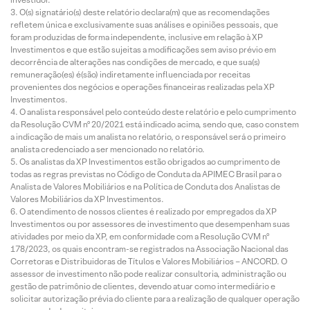
O(s) signatário(s) deste relatório declara(m) que as recomendações
refletem única e exclusivamente suas análises e opiniões pessoais, que
foram produzidas de forma independente, inclusive em relação à XP
Investimentos e que estão sujeitas a modificações sem aviso prévio em
decorrência de alterações nas condições de mercado, e que sua(s)
remuneração(es) é(são) indiretamente influenciada por receitas
provenientes dos negócios e operações financeiras realizadas pela XP
Investimentos.
O analista responsável pelo conteúdo deste relatório e pelo cumprimento
da Resolução CVM nº 20/2021 está indicado acima, sendo que, caso constem
a indicação de mais um analista no relatório, o responsável será o primeiro
analista credenciado a ser mencionado no relatório.
Os analistas da XP Investimentos estão obrigados ao cumprimento de
todas as regras previstas no Código de Conduta da APIMEC Brasil para o
Analista de Valores Mobiliários e na Política de Conduta dos Analistas de
Valores Mobiliários da XP Investimentos.
O atendimento de nossos clientes é realizado por empregados da XP
Investimentos ou por assessores de investimento que desempenham suas
atividades por meio da XP, em conformidade com a Resolução CVM nº
178/2023, os quais encontram-se registrados na Associação Nacional das
Corretoras e Distribuidoras de Títulos e Valores Mobiliários – ANCORD. O
assessor de investimento não pode realizar consultoria, administração ou
gestão de patrimônio de clientes, devendo atuar como intermediário e
solicitar autorização prévia do cliente para a realização de qualquer operação