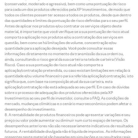
(conservador, moderado e agressivo), bem como uma pontuação de risco
para cada um dos produtos oferecidos pela XP Investimentos, de modo que
todos os clientes possam ter acesso a todos os produtos, desde que dentro
das quantidades e limites da pontuação de risco definidas para o seu perfil.
Antes de aplicar nos produtos e/ou contratar os serviços objeto deste
material, é importante que você verifique se a sua pontuação de risco atual
comporta a aplicação nos produtos e/ou a contratação dos serviços em
questão, bem como se há limitações de volume, concentração e/ou
quantidade para a aplicação desejada. Você pode consultar essas
informações diretamente no momento da transmissão da sua ordem ou,
ainda, consultando o risco geral da sua carteira na tela de carteira (Visão
Risco). Caso a sua pontuação de risco atual não comporte a
aplicação/contratação pretendida, ou caso existam limitações em relação à
quantidade e/ou volume financeiro para a referida aplicação/contratação, isto
significa que, com base na composição atual da sua carteira, esta
aplicação/contratação não está adequada ao seu perfil. Em caso de dúvidas
sobre o processo de adequação dos produtos oferecidos pela XP
Investimentos ao seu perfil de investidor, consulte o FAQ. As condições de
mercado, mudanças climáticas e o cenário macroeconômico podem afetar o
desempenho do investimento.
A rentabilidade de produtos financeiros pode apresentar variações e seu
preço ou valor pode aumentar ou diminuir num curto espaço de tempo. Os
desempenhos anteriores não são necessariamente indicativos de resultados
futuros. A rentabilidade divulgada não é líquida de impostos. As informações
presentes neste material são baseadas em simulações e os resultados reais