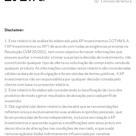
1 minuto de leitura
Disclaimer:
Este relatório de análise foi elaborado pela XP Investimentos CCTVM S.A.
(“XP Investimentos ou XP”) de acordo com todas as exigências previstas na
Resolução CVM 20/2021, tem como objetivo fornecer informações que
possam auxiliar o investidor a tomar sua própria decisão de investimento, não
constituindo qualquer tipo de oferta ou solicitação de compra e/ou venda de
qualquer produto. As informações contidas neste relatório são consideradas
válidas na data de sua divulgação e foram obtidas de fontes públicas. A XP
Investimentos não se responsabiliza por qualquer decisão tomada pelo
cliente com base no presente relatório.
Este relatório foi elaborado considerando a classificação de risco dos
produtos de modo a gerar resultados de alocação para cada perfil de
investidor.
O(s) signatário(s) deste relatório declara(m) que as recomendações
refletem única e exclusivamente suas análises e opiniões pessoais, que
foram produzidas de forma independente, inclusive em relação à XP
Investimentos e que estão sujeitas a modificações sem aviso prévio em
decorrência de alterações nas condições de mercado, e que sua(s)
remuneração(es) é(são) indiretamente influenciada por receitas