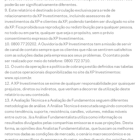
poderão ser significativamente diferentes.
Este relatório é destinado à circulação exclusiva para a rede de
relacionamento da XP Investimentos, incluindo assessores de
investimentos da XP e clientes da XP, podendo também ser divulgado no site
da XP. Fica proibida sua reprodução ou redistribuição para qualquer pessoa,
no todo ou em parte, qualquer que seja o propósito, sem o prévio
consentimento expresso da XP Investimentos.
0800 77 20202. A Ouvidoria da XP Investimentos tem a missão de servir
de canal de contato sempre que os clientes que não se sentirem satisfeitos
com as soluções dadas pela empresa aos seus problemas. O contato pode
ser realizado por meio do telefone: 0800 722 3710.
O custo da operação e a política de cobrança estão definidos nas tabelas
de custos operacionais disponibilizadas no site da XP Investimentos:
www.xpi.com.br.
A XP Investimentos se exime de qualquer responsabilidade por quaisquer
prejuízos, diretos ou indiretos, que venham a decorrer da utilização deste
relatório ou seu conteúdo.
A Avaliação Técnica e a Avaliação de Fundamentos seguem diferentes
metodologias de análise. A Análise Técnica é executada seguindo conceitos
como tendência, suporte, resistência, candles, volumes, médias móveis
entre outros. Já a Análise Fundamentalista utiliza como informação os
resultados divulgados pelas companhias emissoras e suas projeções. Desta
forma, as opiniões dos Analistas Fundamentalistas, que buscam os melhores
retornos dadas as condições de mercado, o cenário macroeconômico e os
eventos específicos da empresa e do setor, podem divergir das opiniões dos