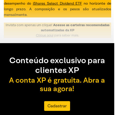
desempenho do
iShares Select Dividend ETF
no horizonte de
longo prazo. A composição e os pesos são atualizados
mensalmente.
Invista com apenas um clique!
Acesse as carteiras recomendadas
automatizadas da XP
Clique aqui
para saber mais.
Conteúdo exclusivo para
clientes XP
A conta XP é gratuita. Abra a
sua agora!
Cadastrar