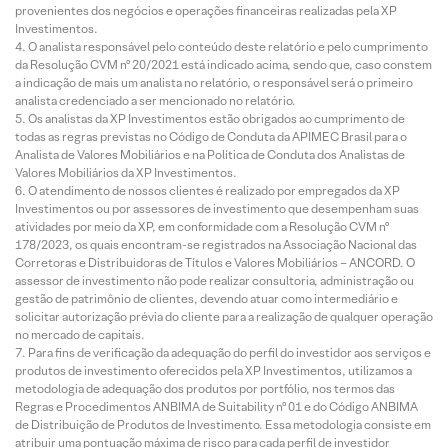
provenientes dos negócios e operações financeiras realizadas pela XP
Investimentos.
O analista responsável pelo conteúdo deste relatório e pelo cumprimento
da Resolução CVM nº 20/2021 está indicado acima, sendo que, caso constem
a indicação de mais um analista no relatório, o responsável será o primeiro
analista credenciado a ser mencionado no relatório.
Os analistas da XP Investimentos estão obrigados ao cumprimento de
todas as regras previstas no Código de Conduta da APIMEC Brasil para o
Analista de Valores Mobiliários e na Política de Conduta dos Analistas de
Valores Mobiliários da XP Investimentos.
O atendimento de nossos clientes é realizado por empregados da XP
Investimentos ou por assessores de investimento que desempenham suas
atividades por meio da XP, em conformidade com a Resolução CVM nº
178/2023, os quais encontram-se registrados na Associação Nacional das
Corretoras e Distribuidoras de Títulos e Valores Mobiliários – ANCORD. O
assessor de investimento não pode realizar consultoria, administração ou
gestão de patrimônio de clientes, devendo atuar como intermediário e
solicitar autorização prévia do cliente para a realização de qualquer operação
no mercado de capitais.
Para fins de verificação da adequação do perfil do investidor aos serviços e
produtos de investimento oferecidos pela XP Investimentos, utilizamos a
metodologia de adequação dos produtos por portfólio, nos termos das
Regras e Procedimentos ANBIMA de Suitability nº 01 e do Código ANBIMA
de Distribuição de Produtos de Investimento. Essa metodologia consiste em
atribuir uma pontuação máxima de risco para cada perfil de investidor