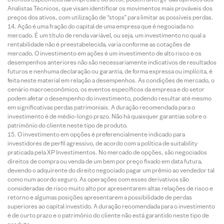
Analistas Técnicos, que visam identificar os movimentos mais prováveis dos
preços dos ativos, com utilização de “stops” para limitar as possíveis perdas.
Ação é uma fração do capital de uma empresa que é negociada no
mercado. É um título de renda variável, ou seja, um investimento no qual a
rentabilidade não é preestabelecida, varia conforme as cotações de
mercado. O investimento em ações é um investimento de alto risco e os
desempenhos anteriores não são necessariamente indicativos de resultados
futuros e nenhuma declaração ou garantia, de forma expressa ou implícita, é
feita neste material em relação a desempenhos. As condições de mercado, o
cenário macroeconômico, os eventos específicos da empresa e do setor
podem afetar o desempenho do investimento, podendo resultar até mesmo
em significativas perdas patrimoniais. A duração recomendada para o
investimento é de médio-longo prazo. Não há quaisquer garantias sobre o
patrimônio do cliente neste tipo de produto.
O investimento em opções é preferencialmente indicado para
investidores de perfil agressivo, de acordo com a política de suitability
praticada pela XP Investimentos. No mercado de opções, são negociados
direitos de compra ou venda de um bem por preço fixado em data futura,
devendo o adquirente do direito negociado pagar um prêmio ao vendedor tal
como num acordo seguro. As operações com esses derivativos são
consideradas de risco muito alto por apresentarem altas relações de risco e
retorno e algumas posições apresentarem a possibilidade de perdas
superiores ao capital investido. A duração recomendada para o investimento
é de curto prazo e o patrimônio do cliente não está garantido neste tipo de