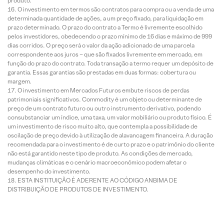
produto.
O investimento em termos são contratos para compra ou a venda de uma
determinada quantidade de ações, a um preço fixado, para liquidação em
prazo determinado. O prazo do contrato a Termo é livremente escolhido
pelos investidores, obedecendo o prazo mínimo de 16 dias e máximo de 999
dias corridos. O preço será o valor da ação adicionado de uma parcela
correspondente aos juros – que são fixados livremente em mercado, em
função do prazo do contrato. Toda transação a termo requer um depósito de
garantia. Essas garantias são prestadas em duas formas: cobertura ou
margem.
O investimento em Mercados Futuros embute riscos de perdas
patrimoniais significativos. Commodity é um objeto ou determinante de
preço de um contrato futuro ou outro instrumento derivativo, podendo
consubstanciar um índice, uma taxa, um valor mobiliário ou produto físico. É
um investimento de risco muito alto, que contempla a possibilidade de
oscilação de preço devido à utilização de alavancagem financeira. A duração
recomendada para o investimento é de curto prazo e o patrimônio do cliente
não está garantido neste tipo de produto. As condições de mercado,
mudanças climáticas e o cenário macroeconômico podem afetar o
desempenho do investimento.
ESTA INSTITUIÇÃO É ADERENTE AO CÓDIGO ANBIMA DE
DISTRIBUIÇÃO DE PRODUTOS DE INVESTIMENTO.