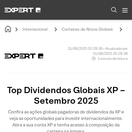
Internacional
Carteiras de Ativos Globais
To
31/08/2025 20:28:36 • Atualizado em
31/08/2025 20:28:38
1 minuto de leitura
Top Dividendos Globais XP –
Setembro 2025
Confira as ações globais pagadoras de dividendos da XP e
veja as oportunidades para investir internacionalmente.
Abra a sua conta XP e tenha acesso à composição da
carteira na íntegra.