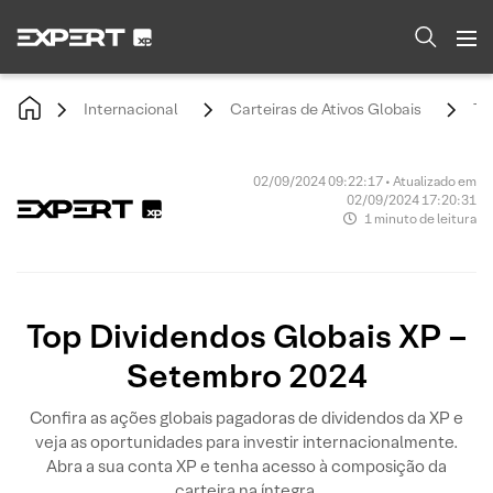
Internacional
Carteiras de Ativos Globais
To
02/09/2024 09:22:17 • Atualizado em
02/09/2024 17:20:31
1 minuto de leitura
Top Dividendos Globais XP –
Setembro 2024
Confira as ações globais pagadoras de dividendos da XP e
veja as oportunidades para investir internacionalmente.
Abra a sua conta XP e tenha acesso à composição da
carteira na íntegra.