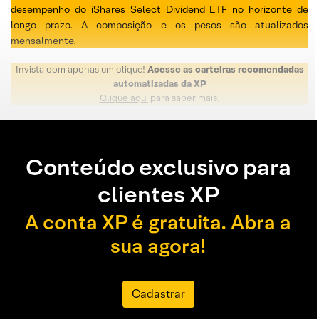
desempenho do
iShares Select Dividend ETF
no horizonte de
longo prazo. A composição e os pesos são atualizados
mensalmente.
Invista com apenas um clique!
Acesse as carteiras recomendadas
automatizadas da XP
Clique aqui
para saber mais.
Conteúdo exclusivo para
clientes XP
A conta XP é gratuita. Abra a
sua agora!
Cadastrar