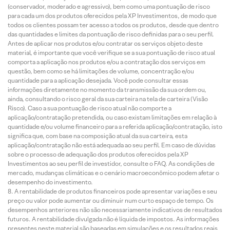
(conservador, moderado e agressivo), bem como uma pontuação de risco
para cada um dos produtos oferecidos pela XP Investimentos, de modo que
todos os clientes possam ter acesso a todos os produtos, desde que dentro
das quantidades e limites da pontuação de risco definidas para o seu perfil.
Antes de aplicar nos produtos e/ou contratar os serviços objeto deste
material, é importante que você verifique se a sua pontuação de risco atual
comporta a aplicação nos produtos e/ou a contratação dos serviços em
questão, bem como se há limitações de volume, concentração e/ou
quantidade para a aplicação desejada. Você pode consultar essas
informações diretamente no momento da transmissão da sua ordem ou,
ainda, consultando o risco geral da sua carteira na tela de carteira (Visão
Risco). Caso a sua pontuação de risco atual não comporte a
aplicação/contratação pretendida, ou caso existam limitações em relação à
quantidade e/ou volume financeiro para a referida aplicação/contratação, isto
significa que, com base na composição atual da sua carteira, esta
aplicação/contratação não está adequada ao seu perfil. Em caso de dúvidas
sobre o processo de adequação dos produtos oferecidos pela XP
Investimentos ao seu perfil de investidor, consulte o FAQ. As condições de
mercado, mudanças climáticas e o cenário macroeconômico podem afetar o
desempenho do investimento.
A rentabilidade de produtos financeiros pode apresentar variações e seu
preço ou valor pode aumentar ou diminuir num curto espaço de tempo. Os
desempenhos anteriores não são necessariamente indicativos de resultados
futuros. A rentabilidade divulgada não é líquida de impostos. As informações
presentes neste material são baseadas em simulações e os resultados reais