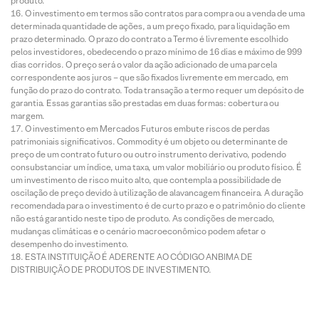
produto.
O investimento em termos são contratos para compra ou a venda de uma
determinada quantidade de ações, a um preço fixado, para liquidação em
prazo determinado. O prazo do contrato a Termo é livremente escolhido
pelos investidores, obedecendo o prazo mínimo de 16 dias e máximo de 999
dias corridos. O preço será o valor da ação adicionado de uma parcela
correspondente aos juros – que são fixados livremente em mercado, em
função do prazo do contrato. Toda transação a termo requer um depósito de
garantia. Essas garantias são prestadas em duas formas: cobertura ou
margem.
O investimento em Mercados Futuros embute riscos de perdas
patrimoniais significativos. Commodity é um objeto ou determinante de
preço de um contrato futuro ou outro instrumento derivativo, podendo
consubstanciar um índice, uma taxa, um valor mobiliário ou produto físico. É
um investimento de risco muito alto, que contempla a possibilidade de
oscilação de preço devido à utilização de alavancagem financeira. A duração
recomendada para o investimento é de curto prazo e o patrimônio do cliente
não está garantido neste tipo de produto. As condições de mercado,
mudanças climáticas e o cenário macroeconômico podem afetar o
desempenho do investimento.
ESTA INSTITUIÇÃO É ADERENTE AO CÓDIGO ANBIMA DE
DISTRIBUIÇÃO DE PRODUTOS DE INVESTIMENTO.