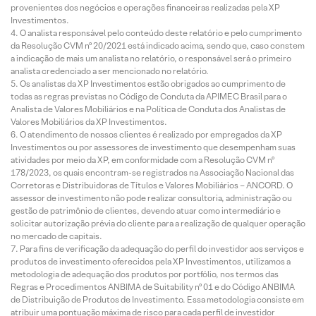
provenientes dos negócios e operações financeiras realizadas pela XP
Investimentos.
O analista responsável pelo conteúdo deste relatório e pelo cumprimento
da Resolução CVM nº 20/2021 está indicado acima, sendo que, caso constem
a indicação de mais um analista no relatório, o responsável será o primeiro
analista credenciado a ser mencionado no relatório.
Os analistas da XP Investimentos estão obrigados ao cumprimento de
todas as regras previstas no Código de Conduta da APIMEC Brasil para o
Analista de Valores Mobiliários e na Política de Conduta dos Analistas de
Valores Mobiliários da XP Investimentos.
O atendimento de nossos clientes é realizado por empregados da XP
Investimentos ou por assessores de investimento que desempenham suas
atividades por meio da XP, em conformidade com a Resolução CVM nº
178/2023, os quais encontram-se registrados na Associação Nacional das
Corretoras e Distribuidoras de Títulos e Valores Mobiliários – ANCORD. O
assessor de investimento não pode realizar consultoria, administração ou
gestão de patrimônio de clientes, devendo atuar como intermediário e
solicitar autorização prévia do cliente para a realização de qualquer operação
no mercado de capitais.
Para fins de verificação da adequação do perfil do investidor aos serviços e
produtos de investimento oferecidos pela XP Investimentos, utilizamos a
metodologia de adequação dos produtos por portfólio, nos termos das
Regras e Procedimentos ANBIMA de Suitability nº 01 e do Código ANBIMA
de Distribuição de Produtos de Investimento. Essa metodologia consiste em
atribuir uma pontuação máxima de risco para cada perfil de investidor