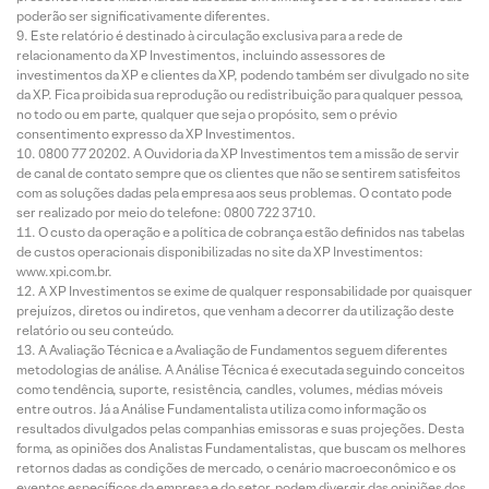
poderão ser significativamente diferentes.
Este relatório é destinado à circulação exclusiva para a rede de
relacionamento da XP Investimentos, incluindo assessores de
investimentos da XP e clientes da XP, podendo também ser divulgado no site
da XP. Fica proibida sua reprodução ou redistribuição para qualquer pessoa,
no todo ou em parte, qualquer que seja o propósito, sem o prévio
consentimento expresso da XP Investimentos.
0800 77 20202. A Ouvidoria da XP Investimentos tem a missão de servir
de canal de contato sempre que os clientes que não se sentirem satisfeitos
com as soluções dadas pela empresa aos seus problemas. O contato pode
ser realizado por meio do telefone: 0800 722 3710.
O custo da operação e a política de cobrança estão definidos nas tabelas
de custos operacionais disponibilizadas no site da XP Investimentos:
www.xpi.com.br.
A XP Investimentos se exime de qualquer responsabilidade por quaisquer
prejuízos, diretos ou indiretos, que venham a decorrer da utilização deste
relatório ou seu conteúdo.
A Avaliação Técnica e a Avaliação de Fundamentos seguem diferentes
metodologias de análise. A Análise Técnica é executada seguindo conceitos
como tendência, suporte, resistência, candles, volumes, médias móveis
entre outros. Já a Análise Fundamentalista utiliza como informação os
resultados divulgados pelas companhias emissoras e suas projeções. Desta
forma, as opiniões dos Analistas Fundamentalistas, que buscam os melhores
retornos dadas as condições de mercado, o cenário macroeconômico e os
eventos específicos da empresa e do setor, podem divergir das opiniões dos