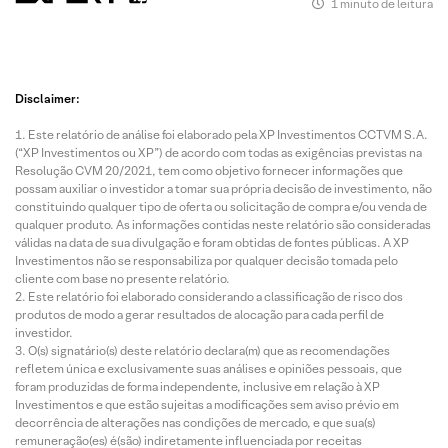
1 minuto de leitura
Disclaimer:
Este relatório de análise foi elaborado pela XP Investimentos CCTVM S.A.
(“XP Investimentos ou XP”) de acordo com todas as exigências previstas na
Resolução CVM 20/2021, tem como objetivo fornecer informações que
possam auxiliar o investidor a tomar sua própria decisão de investimento, não
constituindo qualquer tipo de oferta ou solicitação de compra e/ou venda de
qualquer produto. As informações contidas neste relatório são consideradas
válidas na data de sua divulgação e foram obtidas de fontes públicas. A XP
Investimentos não se responsabiliza por qualquer decisão tomada pelo
cliente com base no presente relatório.
Este relatório foi elaborado considerando a classificação de risco dos
produtos de modo a gerar resultados de alocação para cada perfil de
investidor.
O(s) signatário(s) deste relatório declara(m) que as recomendações
refletem única e exclusivamente suas análises e opiniões pessoais, que
foram produzidas de forma independente, inclusive em relação à XP
Investimentos e que estão sujeitas a modificações sem aviso prévio em
decorrência de alterações nas condições de mercado, e que sua(s)
remuneração(es) é(são) indiretamente influenciada por receitas