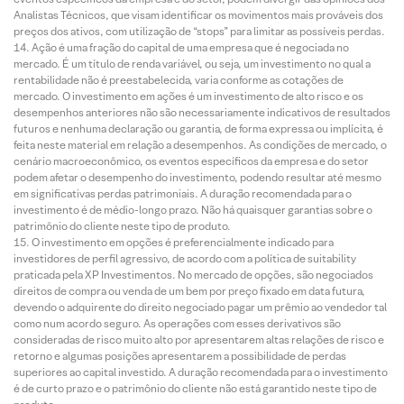
Analistas Técnicos, que visam identificar os movimentos mais prováveis dos
preços dos ativos, com utilização de “stops” para limitar as possíveis perdas.
Ação é uma fração do capital de uma empresa que é negociada no
mercado. É um título de renda variável, ou seja, um investimento no qual a
rentabilidade não é preestabelecida, varia conforme as cotações de
mercado. O investimento em ações é um investimento de alto risco e os
desempenhos anteriores não são necessariamente indicativos de resultados
futuros e nenhuma declaração ou garantia, de forma expressa ou implícita, é
feita neste material em relação a desempenhos. As condições de mercado, o
cenário macroeconômico, os eventos específicos da empresa e do setor
podem afetar o desempenho do investimento, podendo resultar até mesmo
em significativas perdas patrimoniais. A duração recomendada para o
investimento é de médio-longo prazo. Não há quaisquer garantias sobre o
patrimônio do cliente neste tipo de produto.
O investimento em opções é preferencialmente indicado para
investidores de perfil agressivo, de acordo com a política de suitability
praticada pela XP Investimentos. No mercado de opções, são negociados
direitos de compra ou venda de um bem por preço fixado em data futura,
devendo o adquirente do direito negociado pagar um prêmio ao vendedor tal
como num acordo seguro. As operações com esses derivativos são
consideradas de risco muito alto por apresentarem altas relações de risco e
retorno e algumas posições apresentarem a possibilidade de perdas
superiores ao capital investido. A duração recomendada para o investimento
é de curto prazo e o patrimônio do cliente não está garantido neste tipo de