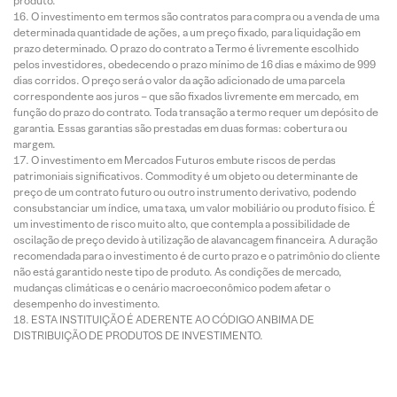
produto.
O investimento em termos são contratos para compra ou a venda de uma
determinada quantidade de ações, a um preço fixado, para liquidação em
prazo determinado. O prazo do contrato a Termo é livremente escolhido
pelos investidores, obedecendo o prazo mínimo de 16 dias e máximo de 999
dias corridos. O preço será o valor da ação adicionado de uma parcela
correspondente aos juros – que são fixados livremente em mercado, em
função do prazo do contrato. Toda transação a termo requer um depósito de
garantia. Essas garantias são prestadas em duas formas: cobertura ou
margem.
O investimento em Mercados Futuros embute riscos de perdas
patrimoniais significativos. Commodity é um objeto ou determinante de
preço de um contrato futuro ou outro instrumento derivativo, podendo
consubstanciar um índice, uma taxa, um valor mobiliário ou produto físico. É
um investimento de risco muito alto, que contempla a possibilidade de
oscilação de preço devido à utilização de alavancagem financeira. A duração
recomendada para o investimento é de curto prazo e o patrimônio do cliente
não está garantido neste tipo de produto. As condições de mercado,
mudanças climáticas e o cenário macroeconômico podem afetar o
desempenho do investimento.
ESTA INSTITUIÇÃO É ADERENTE AO CÓDIGO ANBIMA DE
DISTRIBUIÇÃO DE PRODUTOS DE INVESTIMENTO.