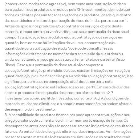
(conservador, moderado e agressivo), bem como uma pontuação de risco
para cada um dos produtos oferecidos pela XP Investimentos, de modo que
todos os clientes possam ter acesso a todos os produtos, desde que dentro
das quantidades e limites da pontuação de risco definidas para o seu perfil.
Antes de aplicar nos produtos e/ou contratar os serviços objeto deste
material, é importante que você verifique se a sua pontuação de risco atual
comporta a aplicação nos produtos e/ou a contratação dos serviços em
questão, bem como se há limitações de volume, concentração e/ou
quantidade para a aplicação desejada. Você pode consultar essas
informações diretamente no momento da transmissão da sua ordem ou,
ainda, consultando o risco geral da sua carteira na tela de carteira (Visão
Risco). Caso a sua pontuação de risco atual não comporte a
aplicação/contratação pretendida, ou caso existam limitações em relação à
quantidade e/ou volume financeiro para a referida aplicação/contratação, isto
significa que, com base na composição atual da sua carteira, esta
aplicação/contratação não está adequada ao seu perfil. Em caso de dúvidas
sobre o processo de adequação dos produtos oferecidos pela XP
Investimentos ao seu perfil de investidor, consulte o FAQ. As condições de
mercado, mudanças climáticas e o cenário macroeconômico podem afetar o
desempenho do investimento.
A rentabilidade de produtos financeiros pode apresentar variações e seu
preço ou valor pode aumentar ou diminuir num curto espaço de tempo. Os
desempenhos anteriores não são necessariamente indicativos de resultados
futuros. A rentabilidade divulgada não é líquida de impostos. As informações
presentes neste material são baseadas em simulações e os resultados reais