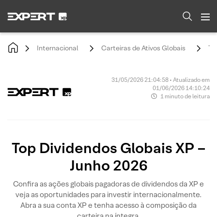
Internacional
Carteiras de Ativos Globais
To
31/05/2026 21:04:58 • Atualizado em
01/06/2026 14:10:24
1 minuto de leitura
Top Dividendos Globais XP –
Junho 2026
Confira as ações globais pagadoras de dividendos da XP e
veja as oportunidades para investir internacionalmente.
Abra a sua conta XP e tenha acesso à composição da
carteira na íntegra.