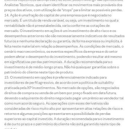
Analistas Técnicos, que visam identificar os movimentos mais prováveis dos
preços dos ativos, com utilização de “stops” para limitar as possíveis perdas.
Ação é uma fração do capital de uma empresa que é negociada no
mercado. É um título de renda variável, ou seja, um investimento no qual a
rentabilidade não é preestabelecida, varia conforme as cotações de
mercado. O investimento em ações é um investimento de alto risco e os
desempenhos anteriores não são necessariamente indicativos de resultados
futuros e nenhuma declaração ou garantia, de forma expressa ou implícita, é
feita neste material em relação a desempenhos. As condições de mercado, o
cenário macroeconômico, os eventos específicos da empresa e do setor
podem afetar o desempenho do investimento, podendo resultar até mesmo
em significativas perdas patrimoniais. A duração recomendada para o
investimento é de médio-longo prazo. Não há quaisquer garantias sobre o
patrimônio do cliente neste tipo de produto.
O investimento em opções é preferencialmente indicado para
investidores de perfil agressivo, de acordo com a política de suitability
praticada pela XP Investimentos. No mercado de opções, são negociados
direitos de compra ou venda de um bem por preço fixado em data futura,
devendo o adquirente do direito negociado pagar um prêmio ao vendedor tal
como num acordo seguro. As operações com esses derivativos são
consideradas de risco muito alto por apresentarem altas relações de risco e
retorno e algumas posições apresentarem a possibilidade de perdas
superiores ao capital investido. A duração recomendada para o investimento
é de curto prazo e o patrimônio do cliente não está garantido neste tipo de