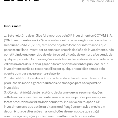
1 minuto de leitura
Disclaimer:
Este relatório de análise foi elaborado pela XP Investimentos CCTVM S.A.
(“XP Investimentos ou XP”) de acordo com todas as exigências previstas na
Resolução CVM 20/2021, tem como objetivo fornecer informações que
possam auxiliar o investidor a tomar sua própria decisão de investimento, não
constituindo qualquer tipo de oferta ou solicitação de compra e/ou venda de
qualquer produto. As informações contidas neste relatório são consideradas
válidas na data de sua divulgação e foram obtidas de fontes públicas. A XP
Investimentos não se responsabiliza por qualquer decisão tomada pelo
cliente com base no presente relatório.
Este relatório foi elaborado considerando a classificação de risco dos
produtos de modo a gerar resultados de alocação para cada perfil de
investidor.
O(s) signatário(s) deste relatório declara(m) que as recomendações
refletem única e exclusivamente suas análises e opiniões pessoais, que
foram produzidas de forma independente, inclusive em relação à XP
Investimentos e que estão sujeitas a modificações sem aviso prévio em
decorrência de alterações nas condições de mercado, e que sua(s)
remuneração(es) é(são) indiretamente influenciada por receitas