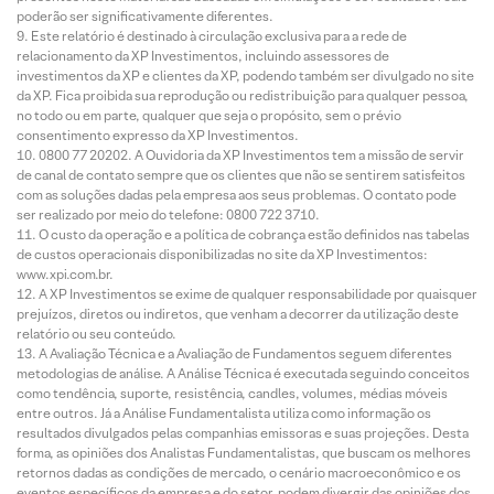
poderão ser significativamente diferentes.
Este relatório é destinado à circulação exclusiva para a rede de
relacionamento da XP Investimentos, incluindo assessores de
investimentos da XP e clientes da XP, podendo também ser divulgado no site
da XP. Fica proibida sua reprodução ou redistribuição para qualquer pessoa,
no todo ou em parte, qualquer que seja o propósito, sem o prévio
consentimento expresso da XP Investimentos.
0800 77 20202. A Ouvidoria da XP Investimentos tem a missão de servir
de canal de contato sempre que os clientes que não se sentirem satisfeitos
com as soluções dadas pela empresa aos seus problemas. O contato pode
ser realizado por meio do telefone: 0800 722 3710.
O custo da operação e a política de cobrança estão definidos nas tabelas
de custos operacionais disponibilizadas no site da XP Investimentos:
www.xpi.com.br.
A XP Investimentos se exime de qualquer responsabilidade por quaisquer
prejuízos, diretos ou indiretos, que venham a decorrer da utilização deste
relatório ou seu conteúdo.
A Avaliação Técnica e a Avaliação de Fundamentos seguem diferentes
metodologias de análise. A Análise Técnica é executada seguindo conceitos
como tendência, suporte, resistência, candles, volumes, médias móveis
entre outros. Já a Análise Fundamentalista utiliza como informação os
resultados divulgados pelas companhias emissoras e suas projeções. Desta
forma, as opiniões dos Analistas Fundamentalistas, que buscam os melhores
retornos dadas as condições de mercado, o cenário macroeconômico e os
eventos específicos da empresa e do setor, podem divergir das opiniões dos