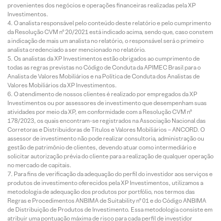
provenientes dos negócios e operações financeiras realizadas pela XP
Investimentos.
O analista responsável pelo conteúdo deste relatório e pelo cumprimento
da Resolução CVM nº 20/2021 está indicado acima, sendo que, caso constem
a indicação de mais um analista no relatório, o responsável será o primeiro
analista credenciado a ser mencionado no relatório.
Os analistas da XP Investimentos estão obrigados ao cumprimento de
todas as regras previstas no Código de Conduta da APIMEC Brasil para o
Analista de Valores Mobiliários e na Política de Conduta dos Analistas de
Valores Mobiliários da XP Investimentos.
O atendimento de nossos clientes é realizado por empregados da XP
Investimentos ou por assessores de investimento que desempenham suas
atividades por meio da XP, em conformidade com a Resolução CVM nº
178/2023, os quais encontram-se registrados na Associação Nacional das
Corretoras e Distribuidoras de Títulos e Valores Mobiliários – ANCORD. O
assessor de investimento não pode realizar consultoria, administração ou
gestão de patrimônio de clientes, devendo atuar como intermediário e
solicitar autorização prévia do cliente para a realização de qualquer operação
no mercado de capitais.
Para fins de verificação da adequação do perfil do investidor aos serviços e
produtos de investimento oferecidos pela XP Investimentos, utilizamos a
metodologia de adequação dos produtos por portfólio, nos termos das
Regras e Procedimentos ANBIMA de Suitability nº 01 e do Código ANBIMA
de Distribuição de Produtos de Investimento. Essa metodologia consiste em
atribuir uma pontuação máxima de risco para cada perfil de investidor