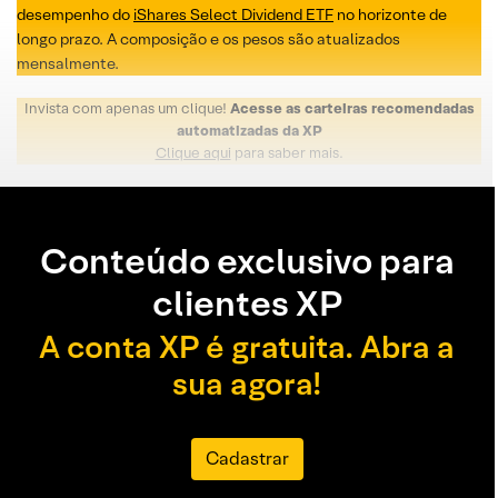
desempenho do
iShares Select Dividend ETF
no horizonte de
longo prazo. A composição e os pesos são atualizados
mensalmente.
Invista com apenas um clique!
Acesse as carteiras recomendadas
automatizadas da XP
Clique aqui
para saber mais.
Conteúdo exclusivo para
clientes XP
A conta XP é gratuita. Abra a
sua agora!
Cadastrar