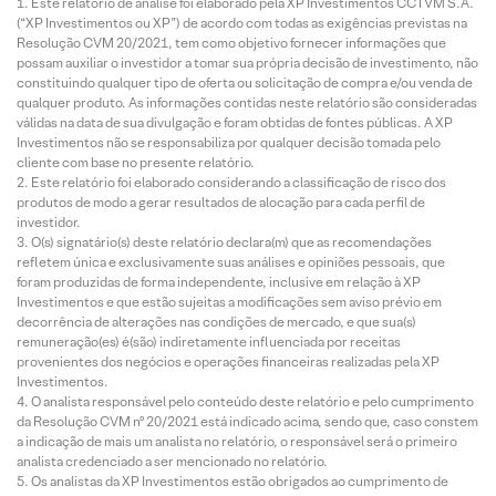
Este relatório de análise foi elaborado pela XP Investimentos CCTVM S.A.
(“XP Investimentos ou XP”) de acordo com todas as exigências previstas na
Resolução CVM 20/2021, tem como objetivo fornecer informações que
possam auxiliar o investidor a tomar sua própria decisão de investimento, não
constituindo qualquer tipo de oferta ou solicitação de compra e/ou venda de
qualquer produto. As informações contidas neste relatório são consideradas
válidas na data de sua divulgação e foram obtidas de fontes públicas. A XP
Investimentos não se responsabiliza por qualquer decisão tomada pelo
cliente com base no presente relatório.
Este relatório foi elaborado considerando a classificação de risco dos
produtos de modo a gerar resultados de alocação para cada perfil de
investidor.
O(s) signatário(s) deste relatório declara(m) que as recomendações
refletem única e exclusivamente suas análises e opiniões pessoais, que
foram produzidas de forma independente, inclusive em relação à XP
Investimentos e que estão sujeitas a modificações sem aviso prévio em
decorrência de alterações nas condições de mercado, e que sua(s)
remuneração(es) é(são) indiretamente influenciada por receitas
provenientes dos negócios e operações financeiras realizadas pela XP
Investimentos.
O analista responsável pelo conteúdo deste relatório e pelo cumprimento
da Resolução CVM nº 20/2021 está indicado acima, sendo que, caso constem
a indicação de mais um analista no relatório, o responsável será o primeiro
analista credenciado a ser mencionado no relatório.
Os analistas da XP Investimentos estão obrigados ao cumprimento de