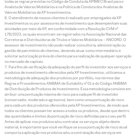
todas as regras previstas no Código de Conduta da APIMEC Brasil para o
Analista de Valores Mobiliários e na Política de Conduta dos Analistas de
Valores Mobiliários da XP Investimentos.
O atendimento de nossos clientes é realizado por empregados da XP
Investimentos ou por assessores de investimento que desempenham suas
atividades por meio da XP, em conformidade com a Resolução CVM nº
178/2023, os quais encontram-se registrados na Associação Nacional das
Corretoras e Distribuidoras de Títulos e Valores Mobiliários – ANCORD. O
assessor de investimento não pode realizar consultoria, administração ou
gestão de patrimônio de clientes, devendo atuar como intermediário e
solicitar autorização prévia do cliente para a realização de qualquer operação
no mercado de capitais.
Para fins de verificação da adequação do perfil do investidor aos serviços e
produtos de investimento oferecidos pela XP Investimentos, utilizamos a
metodologia de adequação dos produtos por portfólio, nos termos das
Regras e Procedimentos ANBIMA de Suitability nº 01 e do Código ANBIMA
de Distribuição de Produtos de Investimento. Essa metodologia consiste em
atribuir uma pontuação máxima de risco para cada perfil de investidor
(conservador, moderado e agressivo), bem como uma pontuação de risco
para cada um dos produtos oferecidos pela XP Investimentos, de modo que
todos os clientes possam ter acesso a todos os produtos, desde que dentro
das quantidades e limites da pontuação de risco definidas para o seu perfil.
Antes de aplicar nos produtos e/ou contratar os serviços objeto deste
material, é importante que você verifique se a sua pontuação de risco atual
comporta a aplicação nos produtos e/ou a contratação dos serviços em