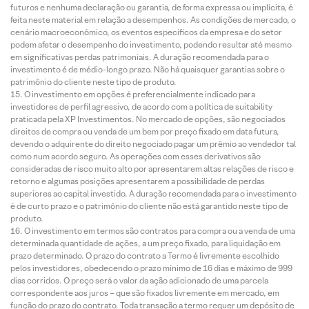
futuros e nenhuma declaração ou garantia, de forma expressa ou implícita, é
feita neste material em relação a desempenhos. As condições de mercado, o
cenário macroeconômico, os eventos específicos da empresa e do setor
podem afetar o desempenho do investimento, podendo resultar até mesmo
em significativas perdas patrimoniais. A duração recomendada para o
investimento é de médio-longo prazo. Não há quaisquer garantias sobre o
patrimônio do cliente neste tipo de produto.
O investimento em opções é preferencialmente indicado para
investidores de perfil agressivo, de acordo com a política de suitability
praticada pela XP Investimentos. No mercado de opções, são negociados
direitos de compra ou venda de um bem por preço fixado em data futura,
devendo o adquirente do direito negociado pagar um prêmio ao vendedor tal
como num acordo seguro. As operações com esses derivativos são
consideradas de risco muito alto por apresentarem altas relações de risco e
retorno e algumas posições apresentarem a possibilidade de perdas
superiores ao capital investido. A duração recomendada para o investimento
é de curto prazo e o patrimônio do cliente não está garantido neste tipo de
produto.
O investimento em termos são contratos para compra ou a venda de uma
determinada quantidade de ações, a um preço fixado, para liquidação em
prazo determinado. O prazo do contrato a Termo é livremente escolhido
pelos investidores, obedecendo o prazo mínimo de 16 dias e máximo de 999
dias corridos. O preço será o valor da ação adicionado de uma parcela
correspondente aos juros – que são fixados livremente em mercado, em
função do prazo do contrato. Toda transação a termo requer um depósito de