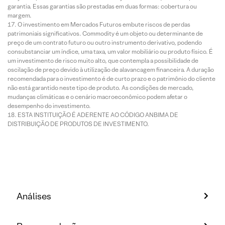
garantia. Essas garantias são prestadas em duas formas: cobertura ou
margem.
O investimento em Mercados Futuros embute riscos de perdas
patrimoniais significativos. Commodity é um objeto ou determinante de
preço de um contrato futuro ou outro instrumento derivativo, podendo
consubstanciar um índice, uma taxa, um valor mobiliário ou produto físico. É
um investimento de risco muito alto, que contempla a possibilidade de
oscilação de preço devido à utilização de alavancagem financeira. A duração
recomendada para o investimento é de curto prazo e o patrimônio do cliente
não está garantido neste tipo de produto. As condições de mercado,
mudanças climáticas e o cenário macroeconômico podem afetar o
desempenho do investimento.
ESTA INSTITUIÇÃO É ADERENTE AO CÓDIGO ANBIMA DE
DISTRIBUIÇÃO DE PRODUTOS DE INVESTIMENTO.
Análises