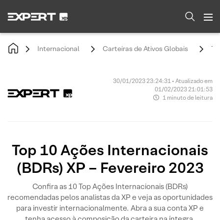
Internacional
Carteiras de Ativos Globais
To
30/01/2023 23:24:31 • Atualizado em
01/02/2023 21:01:53
1 minuto de leitura
Top 10 Ações Internacionais
(BDRs) XP – Fevereiro 2023
Confira as 10 Top Ações Internacionais (BDRs)
recomendadas pelos analistas da XP e veja as oportunidades
para investir internacionalmente. Abra a sua conta XP e
tenha acesso à composição da carteira na íntegra.