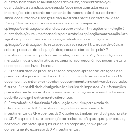
questão, bem como se há limitações de volume, concentração e/ou
quantidade para a aplicação desejada. Você pode consultar essas
informações diretamente no momento da transmissão da sua ordem ou,
ainda, consultando o risco geral da sua carteira na tela de carteira (Visão
Risco). Caso a sua pontuação de risco atual não comporte a
aplicação/contratação pretendida, ou caso existam limitações em relação à
quantidade e/ou volume financeiro para a referida aplicação/contratação, isto
significa que, com base na composição atual da sua carteira, esta
aplicação/contratação não está adequada ao seu perfil. Em caso de dúvidas
sobre o processo de adequação dos produtos oferecidos pela XP
Investimentos ao seu perfil de investidor, consulte o FAQ. As condições de
mercado, mudanças climáticas e o cenário macroeconômico podem afetar o
desempenho do investimento.
A rentabilidade de produtos financeiros pode apresentar variações e seu
preço ou valor pode aumentar ou diminuir num curto espaço de tempo. Os
desempenhos anteriores não são necessariamente indicativos de resultados
futuros. A rentabilidade divulgada não é líquida de impostos. As informações
presentes neste material são baseadas em simulações e os resultados reais
poderão ser significativamente diferentes.
Este relatório é destinado à circulação exclusiva para a rede de
relacionamento da XP Investimentos, incluindo assessores de
investimentos da XP e clientes da XP, podendo também ser divulgado no site
da XP. Fica proibida sua reprodução ou redistribuição para qualquer pessoa,
no todo ou em parte, qualquer que seja o propósito, sem o prévio
consentimento expresso da XP Investimentos.