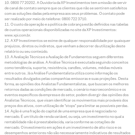
0800 77 20202. A Ouvidoria da XP Investimentos tem a missão de servir
de canal de contato sempre que os clientes que não se sentirem satisfeitos
com as soluções dadas pela empresa aos seus problemas. O contato pode
ser realizado por meio do telefone: 0800 722 3710.
O custo da operação e a política de cobrança estão definidos nas tabelas
de custos operacionais disponibilizadas no site da XP Investimentos:
www.xpi.com.br.
A XP Investimentos se exime de qualquer responsabilidade por quaisquer
prejuízos, diretos ou indiretos, que venham a decorrer da utilização deste
relatório ou seu conteúdo.
A Avaliação Técnica e a Avaliação de Fundamentos seguem diferentes
metodologias de análise. A Análise Técnica é executada seguindo conceitos
como tendência, suporte, resistência, candles, volumes, médias móveis
entre outros. Já a Análise Fundamentalista utiliza como informação os
resultados divulgados pelas companhias emissoras e suas projeções. Desta
forma, as opiniões dos Analistas Fundamentalistas, que buscam os melhores
retornos dadas as condições de mercado, o cenário macroeconômico e os
eventos específicos da empresa e do setor, podem divergir das opiniões dos
Analistas Técnicos, que visam identificar os movimentos mais prováveis dos
preços dos ativos, com utilização de “stops” para limitar as possíveis perdas.
Ação é uma fração do capital de uma empresa que é negociada no
mercado. É um título de renda variável, ou seja, um investimento no qual a
rentabilidade não é preestabelecida, varia conforme as cotações de
mercado. O investimento em ações é um investimento de alto risco e os
desempenhos anteriores não são necessariamente indicativos de resultados