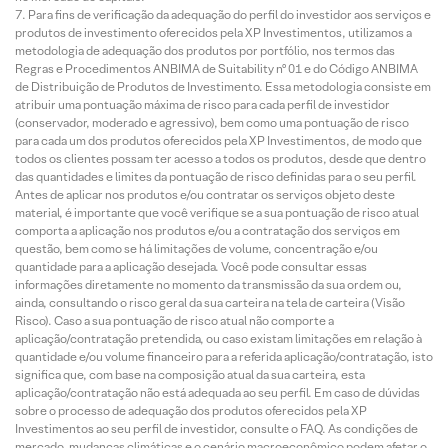
Para fins de verificação da adequação do perfil do investidor aos serviços e
produtos de investimento oferecidos pela XP Investimentos, utilizamos a
metodologia de adequação dos produtos por portfólio, nos termos das
Regras e Procedimentos ANBIMA de Suitability nº 01 e do Código ANBIMA
de Distribuição de Produtos de Investimento. Essa metodologia consiste em
atribuir uma pontuação máxima de risco para cada perfil de investidor
(conservador, moderado e agressivo), bem como uma pontuação de risco
para cada um dos produtos oferecidos pela XP Investimentos, de modo que
todos os clientes possam ter acesso a todos os produtos, desde que dentro
das quantidades e limites da pontuação de risco definidas para o seu perfil.
Antes de aplicar nos produtos e/ou contratar os serviços objeto deste
material, é importante que você verifique se a sua pontuação de risco atual
comporta a aplicação nos produtos e/ou a contratação dos serviços em
questão, bem como se há limitações de volume, concentração e/ou
quantidade para a aplicação desejada. Você pode consultar essas
informações diretamente no momento da transmissão da sua ordem ou,
ainda, consultando o risco geral da sua carteira na tela de carteira (Visão
Risco). Caso a sua pontuação de risco atual não comporte a
aplicação/contratação pretendida, ou caso existam limitações em relação à
quantidade e/ou volume financeiro para a referida aplicação/contratação, isto
significa que, com base na composição atual da sua carteira, esta
aplicação/contratação não está adequada ao seu perfil. Em caso de dúvidas
sobre o processo de adequação dos produtos oferecidos pela XP
Investimentos ao seu perfil de investidor, consulte o FAQ. As condições de
mercado, mudanças climáticas e o cenário macroeconômico podem afetar o