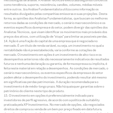
metodologias de análise. A Análise Técnica é executada seguindo conceitos
como tendência, suporte, resistência, candles, volumes, médias móveis
entre outros. Já a Análise Fundamentalista utiliza como informação os
resultados divulgados pelas companhias emissoras e suas projeções. Desta
forma, as opiniões dos Analistas Fundamentalistas, que buscam os melhores
retornos dadas as condições de mercado, o cenário macroeconômico e os
eventos específicos da empresa e do setor, podem divergir das opiniões dos
Analistas Técnicos, que visam identificar os movimentos mais prováveis dos
preços dos ativos, com utilização de “stops” para limitar as possíveis perdas.
Ação é uma fração do capital de uma empresa que é negociada no
mercado. É um título de renda variável, ou seja, um investimento no qual a
rentabilidade não é preestabelecida, varia conforme as cotações de
mercado. O investimento em ações é um investimento de alto risco e os
desempenhos anteriores não são necessariamente indicativos de resultados
futuros e nenhuma declaração ou garantia, de forma expressa ou implícita, é
feita neste material em relação a desempenhos. As condições de mercado, o
cenário macroeconômico, os eventos específicos da empresa e do setor
podem afetar o desempenho do investimento, podendo resultar até mesmo
em significativas perdas patrimoniais. A duração recomendada para o
investimento é de médio-longo prazo. Não há quaisquer garantias sobre o
patrimônio do cliente neste tipo de produto.
O investimento em opções é preferencialmente indicado para
investidores de perfil agressivo, de acordo com a política de suitability
praticada pela XP Investimentos. No mercado de opções, são negociados
direitos de compra ou venda de um bem por preço fixado em data futura,