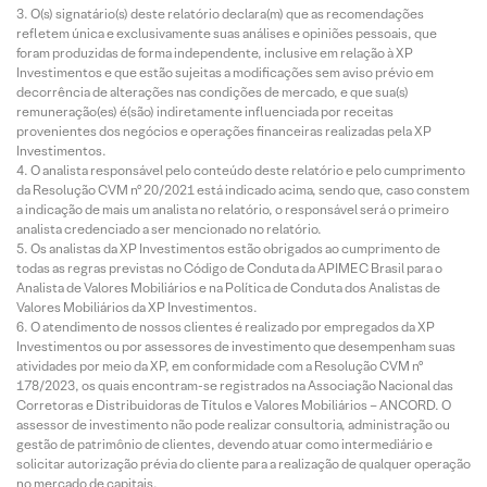
O(s) signatário(s) deste relatório declara(m) que as recomendações
refletem única e exclusivamente suas análises e opiniões pessoais, que
foram produzidas de forma independente, inclusive em relação à XP
Investimentos e que estão sujeitas a modificações sem aviso prévio em
decorrência de alterações nas condições de mercado, e que sua(s)
remuneração(es) é(são) indiretamente influenciada por receitas
provenientes dos negócios e operações financeiras realizadas pela XP
Investimentos.
O analista responsável pelo conteúdo deste relatório e pelo cumprimento
da Resolução CVM nº 20/2021 está indicado acima, sendo que, caso constem
a indicação de mais um analista no relatório, o responsável será o primeiro
analista credenciado a ser mencionado no relatório.
Os analistas da XP Investimentos estão obrigados ao cumprimento de
todas as regras previstas no Código de Conduta da APIMEC Brasil para o
Analista de Valores Mobiliários e na Política de Conduta dos Analistas de
Valores Mobiliários da XP Investimentos.
O atendimento de nossos clientes é realizado por empregados da XP
Investimentos ou por assessores de investimento que desempenham suas
atividades por meio da XP, em conformidade com a Resolução CVM nº
178/2023, os quais encontram-se registrados na Associação Nacional das
Corretoras e Distribuidoras de Títulos e Valores Mobiliários – ANCORD. O
assessor de investimento não pode realizar consultoria, administração ou
gestão de patrimônio de clientes, devendo atuar como intermediário e
solicitar autorização prévia do cliente para a realização de qualquer operação
no mercado de capitais.