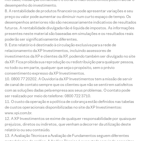
desempenho do investimento.
A rentabilidade de produtos financeiros pode apresentar variações e seu
preço ou valor pode aumentar ou diminuir num curto espaço de tempo. Os
desempenhos anteriores não são necessariamente indicativos de resultados
futuros. A rentabilidade divulgada não é líquida de impostos. As informações
presentes neste material são baseadas em simulações e os resultados reais
poderão ser significativamente diferentes.
Este relatório é destinado à circulação exclusiva para a rede de
relacionamento da XP Investimentos, incluindo assessores de
investimentos da XP e clientes da XP, podendo também ser divulgado no site
da XP. Fica proibida sua reprodução ou redistribuição para qualquer pessoa,
no todo ou em parte, qualquer que seja o propósito, sem o prévio
consentimento expresso da XP Investimentos.
0800 77 20202. A Ouvidoria da XP Investimentos tem a missão de servir
de canal de contato sempre que os clientes que não se sentirem satisfeitos
com as soluções dadas pela empresa aos seus problemas. O contato pode
ser realizado por meio do telefone: 0800 722 3710.
O custo da operação e a política de cobrança estão definidos nas tabelas
de custos operacionais disponibilizadas no site da XP Investimentos:
www.xpi.com.br.
A XP Investimentos se exime de qualquer responsabilidade por quaisquer
prejuízos, diretos ou indiretos, que venham a decorrer da utilização deste
relatório ou seu conteúdo.
A Avaliação Técnica e a Avaliação de Fundamentos seguem diferentes