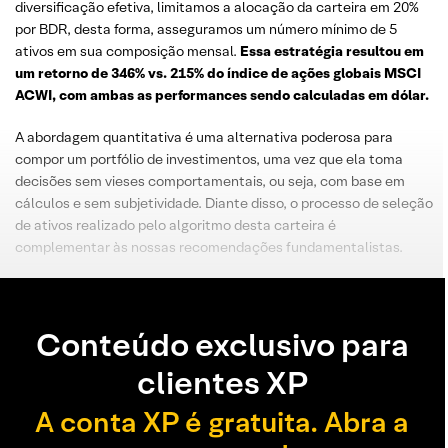
diversificação efetiva, limitamos a alocação da carteira em 20%
por BDR, desta forma, asseguramos um número mínimo de 5
ativos em sua composição mensal.
Essa estratégia resultou em
um retorno de 346% vs. 215% do índice de ações globais MSCI
ACWI, com ambas as performances sendo calculadas em dólar.
A abordagem quantitativa é uma alternativa poderosa para
compor um portfólio de investimentos, uma vez que ela toma
decisões sem vieses comportamentais, ou seja, com base em
cálculos e sem subjetividade. Diante disso, o processo de seleção
de ativos realizado pelo algoritmo desta carteira é
complementar às nossas recomendações fundamentalistas.
Conteúdo exclusivo para
clientes XP
A conta XP é gratuita. Abra a