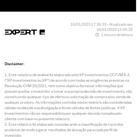
10/01/2023 17:30:33 • Atualizado em
16/01/2023 12:05:29
1 minuto de leitura
Disclaimer:
Este relatório de análise foi elaborado pela XP Investimentos CCTVM S.A.
(“XP Investimentos ou XP”) de acordo com todas as exigências previstas na
Resolução CVM 20/2021, tem como objetivo fornecer informações que
possam auxiliar o investidor a tomar sua própria decisão de investimento, não
constituindo qualquer tipo de oferta ou solicitação de compra e/ou venda de
qualquer produto. As informações contidas neste relatório são consideradas
válidas na data de sua divulgação e foram obtidas de fontes públicas. A XP
Investimentos não se responsabiliza por qualquer decisão tomada pelo
cliente com base no presente relatório.
Este relatório foi elaborado considerando a classificação de risco dos
produtos de modo a gerar resultados de alocação para cada perfil de
investidor.