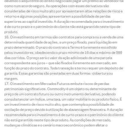
devendo o adquirente do direito negociado pagar um prêmio ao vendedor tal
como num acordo seguro. As operações com esses derivativos são
consideradas de risco muito alto por apresentarem altas relações de risco e
retorno e algumas posições apresentarem a possibilidade de perdas
superiores ao capital investido. A duração recomendada para o investimento
é de curto prazo e o patrimônio do cliente não está garantido neste tipo de
produto.
O investimento em termos são contratos para compra ou a venda de uma
determinada quantidade de ações, a um preço fixado, para liquidação em
prazo determinado. O prazo do contrato a Termo é livremente escolhido
pelos investidores, obedecendo o prazo mínimo de 16 dias e máximo de 999
dias corridos. O preço será o valor da ação adicionado de uma parcela
correspondente aos juros – que são fixados livremente em mercado, em
função do prazo do contrato. Toda transação a termo requer um depósito de
garantia. Essas garantias são prestadas em duas formas: cobertura ou
margem.
O investimento em Mercados Futuros embute riscos de perdas
patrimoniais significativos. Commodity é um objeto ou determinante de
preço de um contrato futuro ou outro instrumento derivativo, podendo
consubstanciar um índice, uma taxa, um valor mobiliário ou produto físico. É
um investimento de risco muito alto, que contempla a possibilidade de
oscilação de preço devido à utilização de alavancagem financeira. A duração
recomendada para o investimento é de curto prazo e o patrimônio do cliente
não está garantido neste tipo de produto. As condições de mercado,
mudanças climáticas e o cenário macroeconômico podem afetar o