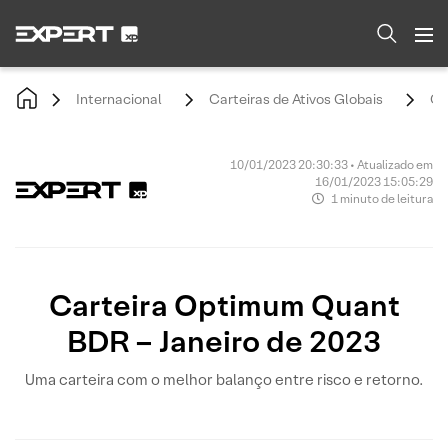
Internacional
Carteiras de Ativos Globais
Ca
10/01/2023 20:30:33 • Atualizado em
16/01/2023 15:05:29
1 minuto de leitura
Carteira Optimum Quant
BDR – Janeiro de 2023
Uma carteira com o melhor balanço entre risco e retorno.