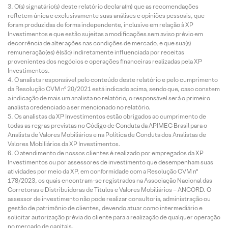
O(s) signatário(s) deste relatório declara(m) que as recomendações
refletem única e exclusivamente suas análises e opiniões pessoais, que
foram produzidas de forma independente, inclusive em relação à XP
Investimentos e que estão sujeitas a modificações sem aviso prévio em
decorrência de alterações nas condições de mercado, e que sua(s)
remuneração(es) é(são) indiretamente influenciada por receitas
provenientes dos negócios e operações financeiras realizadas pela XP
Investimentos.
O analista responsável pelo conteúdo deste relatório e pelo cumprimento
da Resolução CVM nº 20/2021 está indicado acima, sendo que, caso constem
a indicação de mais um analista no relatório, o responsável será o primeiro
analista credenciado a ser mencionado no relatório.
Os analistas da XP Investimentos estão obrigados ao cumprimento de
todas as regras previstas no Código de Conduta da APIMEC Brasil para o
Analista de Valores Mobiliários e na Política de Conduta dos Analistas de
Valores Mobiliários da XP Investimentos.
O atendimento de nossos clientes é realizado por empregados da XP
Investimentos ou por assessores de investimento que desempenham suas
atividades por meio da XP, em conformidade com a Resolução CVM nº
178/2023, os quais encontram-se registrados na Associação Nacional das
Corretoras e Distribuidoras de Títulos e Valores Mobiliários – ANCORD. O
assessor de investimento não pode realizar consultoria, administração ou
gestão de patrimônio de clientes, devendo atuar como intermediário e
solicitar autorização prévia do cliente para a realização de qualquer operação
no mercado de capitais.