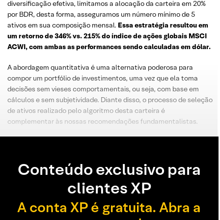
diversificação efetiva, limitamos a alocação da carteira em 20%
por BDR, desta forma, asseguramos um número mínimo de 5
ativos em sua composição mensal.
Essa estratégia resultou em
um retorno de 346% vs. 215% do índice de ações globais MSCI
ACWI, com ambas as performances sendo calculadas em dólar.
A abordagem quantitativa é uma alternativa poderosa para
compor um portfólio de investimentos, uma vez que ela toma
decisões sem vieses comportamentais, ou seja, com base em
cálculos e sem subjetividade. Diante disso, o processo de seleção
de ativos realizado pelo algoritmo desta carteira é
complementar às nossas recomendações fundamentalistas.
Conteúdo exclusivo para
clientes XP
A conta XP é gratuita. Abra a