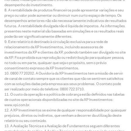
desempenho do investimento.
A rentabilidade de produtos financeiros pode apresentar variações e seu
preço ou valor pode aumentar ou diminuir num curto espaço de tempo. Os
desempenhos anteriores não são necessariamente indicativos de resultados
futuros. A rentabilidade divulgada não é líquida de impostos. As informações
presentes neste material são baseadas em simulações e os resultados reais
poderão ser significativamente diferentes.
Este relatório é destinado à circulação exclusiva para a rede de
relacionamento da XP Investimentos, incluindo assessores de
investimentos da XP e clientes da XP, podendo também ser divulgado no site
da XP. Fica proibida sua reprodução ou redistribuição para qualquer pessoa,
no todo ou em parte, qualquer que seja o propósito, sem o prévio
consentimento expresso da XP Investimentos.
0800 77 20202. A Ouvidoria da XP Investimentos tem a missão de servir
de canal de contato sempre que os clientes que não se sentirem satisfeitos
com as soluções dadas pela empresa aos seus problemas. O contato pode
ser realizado por meio do telefone: 0800 722 3710.
O custo da operação e a política de cobrança estão definidos nas tabelas
de custos operacionais disponibilizadas no site da XP Investimentos:
www.xpi.com.br.
A XP Investimentos se exime de qualquer responsabilidade por quaisquer
prejuízos, diretos ou indiretos, que venham a decorrer da utilização deste
relatório ou seu conteúdo.
A Avaliação Técnica e a Avaliação de Fundamentos seguem diferentes