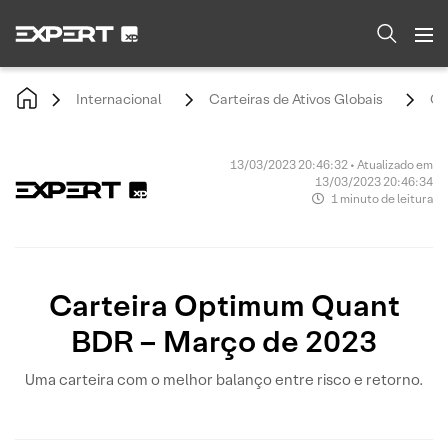
Internacional
Carteiras de Ativos Globais
Ca
13/03/2023 20:46:32 • Atualizado em
13/03/2023 20:46:34
1 minuto de leitura
Carteira Optimum Quant
BDR – Março de 2023
Uma carteira com o melhor balanço entre risco e retorno.