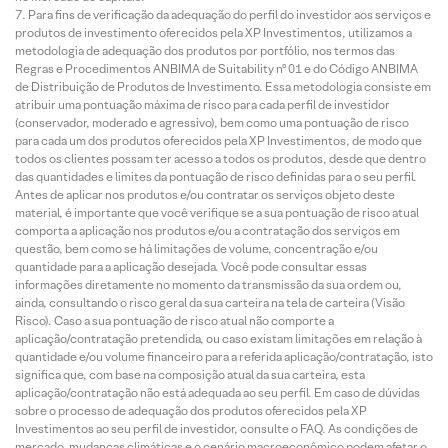
Para fins de verificação da adequação do perfil do investidor aos serviços e
produtos de investimento oferecidos pela XP Investimentos, utilizamos a
metodologia de adequação dos produtos por portfólio, nos termos das
Regras e Procedimentos ANBIMA de Suitability nº 01 e do Código ANBIMA
de Distribuição de Produtos de Investimento. Essa metodologia consiste em
atribuir uma pontuação máxima de risco para cada perfil de investidor
(conservador, moderado e agressivo), bem como uma pontuação de risco
para cada um dos produtos oferecidos pela XP Investimentos, de modo que
todos os clientes possam ter acesso a todos os produtos, desde que dentro
das quantidades e limites da pontuação de risco definidas para o seu perfil.
Antes de aplicar nos produtos e/ou contratar os serviços objeto deste
material, é importante que você verifique se a sua pontuação de risco atual
comporta a aplicação nos produtos e/ou a contratação dos serviços em
questão, bem como se há limitações de volume, concentração e/ou
quantidade para a aplicação desejada. Você pode consultar essas
informações diretamente no momento da transmissão da sua ordem ou,
ainda, consultando o risco geral da sua carteira na tela de carteira (Visão
Risco). Caso a sua pontuação de risco atual não comporte a
aplicação/contratação pretendida, ou caso existam limitações em relação à
quantidade e/ou volume financeiro para a referida aplicação/contratação, isto
significa que, com base na composição atual da sua carteira, esta
aplicação/contratação não está adequada ao seu perfil. Em caso de dúvidas
sobre o processo de adequação dos produtos oferecidos pela XP
Investimentos ao seu perfil de investidor, consulte o FAQ. As condições de
mercado, mudanças climáticas e o cenário macroeconômico podem afetar o