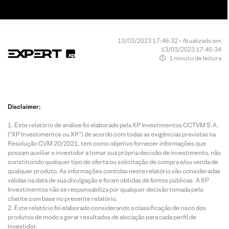
13/03/2023 17:46:32 • Atualizado em
13/03/2023 17:46:34
1 minuto de leitura
Disclaimer:
Este relatório de análise foi elaborado pela XP Investimentos CCTVM S.A.
(“XP Investimentos ou XP”) de acordo com todas as exigências previstas na
Resolução CVM 20/2021, tem como objetivo fornecer informações que
possam auxiliar o investidor a tomar sua própria decisão de investimento, não
constituindo qualquer tipo de oferta ou solicitação de compra e/ou venda de
qualquer produto. As informações contidas neste relatório são consideradas
válidas na data de sua divulgação e foram obtidas de fontes públicas. A XP
Investimentos não se responsabiliza por qualquer decisão tomada pelo
cliente com base no presente relatório.
Este relatório foi elaborado considerando a classificação de risco dos
produtos de modo a gerar resultados de alocação para cada perfil de
investidor.