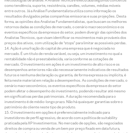
metodologias de análise. A Análise Técnica é executada seguindo conceitos
como tendência, suporte, resistência, candles, volumes, médias móveis
entre outros. Já a Análise Fundamentalista utiliza como informação os
resultados divulgados pelas companhias emissoras e suas projeções. Desta
forma, as opiniões dos Analistas Fundamentalistas, que buscam os melhores
retornos dadas as condições de mercado, o cenário macroeconômico e os
eventos específicos da empresa e do setor, podem divergir das opiniões dos
Analistas Técnicos, que visam identificar os movimentos mais prováveis dos
preços dos ativos, com utilização de “stops” para limitar as possíveis perdas.
Ação é uma fração do capital de uma empresa que é negociada no
mercado. É um título de renda variável, ou seja, um investimento no qual a
rentabilidade não é preestabelecida, varia conforme as cotações de
mercado. O investimento em ações é um investimento de alto risco e os
desempenhos anteriores não são necessariamente indicativos de resultados
futuros e nenhuma declaração ou garantia, de forma expressa ou implícita, é
feita neste material em relação a desempenhos. As condições de mercado, o
cenário macroeconômico, os eventos específicos da empresa e do setor
podem afetar o desempenho do investimento, podendo resultar até mesmo
em significativas perdas patrimoniais. A duração recomendada para o
investimento é de médio-longo prazo. Não há quaisquer garantias sobre o
patrimônio do cliente neste tipo de produto.
O investimento em opções é preferencialmente indicado para
investidores de perfil agressivo, de acordo com a política de suitability
praticada pela XP Investimentos. No mercado de opções, são negociados
direitos de compra ou venda de um bem por preço fixado em data futura,