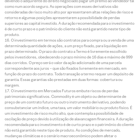
devendo o adquirente do direito negociado pagar um prêmio ao vendedor tal
como num acordo seguro. As operações com esses derivativos são
consideradas de risco muito alto por apresentarem altas relações de risco e
retorno e algumas posições apresentarem a possibilidade de perdas
superiores ao capital investido. A duração recomendada para o investimento
é de curto prazo e o patrimônio do cliente não está garantido neste tipo de
produto.
O investimento em termos são contratos para compra ou a venda de uma
determinada quantidade de ações, a um preço fixado, para liquidação em
prazo determinado. O prazo do contrato a Termo é livremente escolhido
pelos investidores, obedecendo o prazo mínimo de 16 dias e máximo de 999
dias corridos. O preço será o valor da ação adicionado de uma parcela
correspondente aos juros – que são fixados livremente em mercado, em
função do prazo do contrato. Toda transação a termo requer um depósito de
garantia. Essas garantias são prestadas em duas formas: cobertura ou
margem.
O investimento em Mercados Futuros embute riscos de perdas
patrimoniais significativos. Commodity é um objeto ou determinante de
preço de um contrato futuro ou outro instrumento derivativo, podendo
consubstanciar um índice, uma taxa, um valor mobiliário ou produto físico. É
um investimento de risco muito alto, que contempla a possibilidade de
oscilação de preço devido à utilização de alavancagem financeira. A duração
recomendada para o investimento é de curto prazo e o patrimônio do cliente
não está garantido neste tipo de produto. As condições de mercado,
mudanças climáticas e o cenário macroeconômico podem afetar o