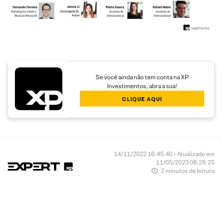
Se você ainda não tem conta na XP
Investimentos, abra a sua!
CLIQUE AQUI
14/11/2022 16:45:40 • Atualizado em
11/05/2023 08:28:25
2 minutos de leitura