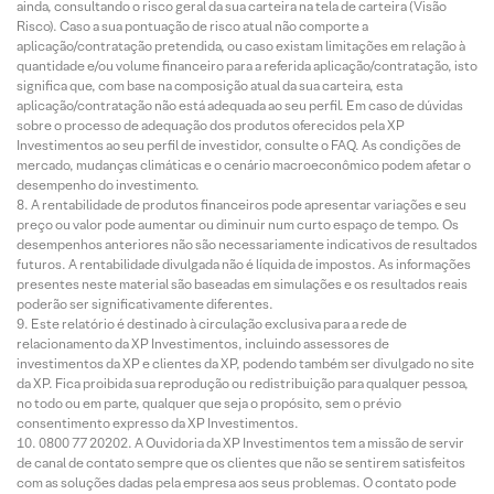
ainda, consultando o risco geral da sua carteira na tela de carteira (Visão
Risco). Caso a sua pontuação de risco atual não comporte a
aplicação/contratação pretendida, ou caso existam limitações em relação à
quantidade e/ou volume financeiro para a referida aplicação/contratação, isto
significa que, com base na composição atual da sua carteira, esta
aplicação/contratação não está adequada ao seu perfil. Em caso de dúvidas
sobre o processo de adequação dos produtos oferecidos pela XP
Investimentos ao seu perfil de investidor, consulte o FAQ. As condições de
mercado, mudanças climáticas e o cenário macroeconômico podem afetar o
desempenho do investimento.
A rentabilidade de produtos financeiros pode apresentar variações e seu
preço ou valor pode aumentar ou diminuir num curto espaço de tempo. Os
desempenhos anteriores não são necessariamente indicativos de resultados
futuros. A rentabilidade divulgada não é líquida de impostos. As informações
presentes neste material são baseadas em simulações e os resultados reais
poderão ser significativamente diferentes.
Este relatório é destinado à circulação exclusiva para a rede de
relacionamento da XP Investimentos, incluindo assessores de
investimentos da XP e clientes da XP, podendo também ser divulgado no site
da XP. Fica proibida sua reprodução ou redistribuição para qualquer pessoa,
no todo ou em parte, qualquer que seja o propósito, sem o prévio
consentimento expresso da XP Investimentos.
0800 77 20202. A Ouvidoria da XP Investimentos tem a missão de servir
de canal de contato sempre que os clientes que não se sentirem satisfeitos
com as soluções dadas pela empresa aos seus problemas. O contato pode