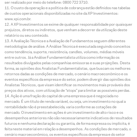
ser realizado por meio do telefone: 0800 722 3710.
O custo da operação e a política de cobrança estão definidos nas tabelas
de custos operacionais disponibilizadas no site da XP Investimentos:
www.xpi.com.br.
A XP Investimentos se exime de qualquer responsabilidade por quaisquer
prejuízos, diretos ou indiretos, que venham a decorrer da utilização deste
relatório ou seu conteúdo.
A Avaliação Técnica e a Avaliação de Fundamentos seguem diferentes
metodologias de análise. A Análise Técnica é executada seguindo conceitos
como tendência, suporte, resistência, candles, volumes, médias móveis
entre outros. Já a Análise Fundamentalista utiliza como informação os
resultados divulgados pelas companhias emissoras e suas projeções. Desta
forma, as opiniões dos Analistas Fundamentalistas, que buscam os melhores
retornos dadas as condições de mercado, o cenário macroeconômico e os
eventos específicos da empresa e do setor, podem divergir das opiniões dos
Analistas Técnicos, que visam identificar os movimentos mais prováveis dos
preços dos ativos, com utilização de “stops” para limitar as possíveis perdas.
Ação é uma fração do capital de uma empresa que é negociada no
mercado. É um título de renda variável, ou seja, um investimento no qual a
rentabilidade não é preestabelecida, varia conforme as cotações de
mercado. O investimento em ações é um investimento de alto risco e os
desempenhos anteriores não são necessariamente indicativos de resultados
futuros e nenhuma declaração ou garantia, de forma expressa ou implícita, é
feita neste material em relação a desempenhos. As condições de mercado, o
cenário macroeconômico, os eventos específicos da empresa e do setor