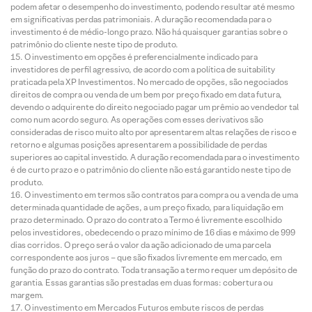
podem afetar o desempenho do investimento, podendo resultar até mesmo
em significativas perdas patrimoniais. A duração recomendada para o
investimento é de médio-longo prazo. Não há quaisquer garantias sobre o
patrimônio do cliente neste tipo de produto.
O investimento em opções é preferencialmente indicado para
investidores de perfil agressivo, de acordo com a política de suitability
praticada pela XP Investimentos. No mercado de opções, são negociados
direitos de compra ou venda de um bem por preço fixado em data futura,
devendo o adquirente do direito negociado pagar um prêmio ao vendedor tal
como num acordo seguro. As operações com esses derivativos são
consideradas de risco muito alto por apresentarem altas relações de risco e
retorno e algumas posições apresentarem a possibilidade de perdas
superiores ao capital investido. A duração recomendada para o investimento
é de curto prazo e o patrimônio do cliente não está garantido neste tipo de
produto.
O investimento em termos são contratos para compra ou a venda de uma
determinada quantidade de ações, a um preço fixado, para liquidação em
prazo determinado. O prazo do contrato a Termo é livremente escolhido
pelos investidores, obedecendo o prazo mínimo de 16 dias e máximo de 999
dias corridos. O preço será o valor da ação adicionado de uma parcela
correspondente aos juros – que são fixados livremente em mercado, em
função do prazo do contrato. Toda transação a termo requer um depósito de
garantia. Essas garantias são prestadas em duas formas: cobertura ou
margem.
O investimento em Mercados Futuros embute riscos de perdas