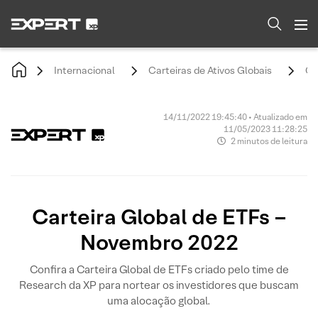
Internacional
Carteiras de Ativos Globais
Ca
14/11/2022 19:45:40 • Atualizado em
11/05/2023 11:28:25
2 minutos de leitura
Carteira Global de ETFs –
Novembro 2022
Confira a Carteira Global de ETFs criado pelo time de
Research da XP para nortear os investidores que buscam
uma alocação global.