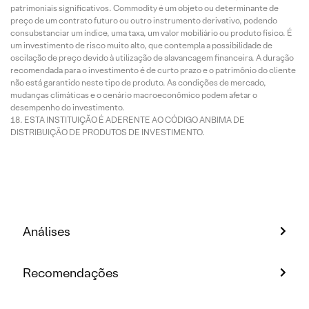
patrimoniais significativos. Commodity é um objeto ou determinante de
preço de um contrato futuro ou outro instrumento derivativo, podendo
consubstanciar um índice, uma taxa, um valor mobiliário ou produto físico. É
um investimento de risco muito alto, que contempla a possibilidade de
oscilação de preço devido à utilização de alavancagem financeira. A duração
recomendada para o investimento é de curto prazo e o patrimônio do cliente
não está garantido neste tipo de produto. As condições de mercado,
mudanças climáticas e o cenário macroeconômico podem afetar o
desempenho do investimento.
ESTA INSTITUIÇÃO É ADERENTE AO CÓDIGO ANBIMA DE
DISTRIBUIÇÃO DE PRODUTOS DE INVESTIMENTO.
Análises
Recomendações