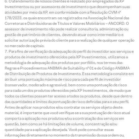
O atendimento de nossos clientes é realizado por empregados da XP
Investimentos ou por assessores de investimento que desempenham suas
atividades por meio da XP, em conformidade com a Resolução CVM nº
178/2023, os quais encontram-se registrados na Associação Nacional das
Corretoras e Distribuidoras de Títulos e Valores Mobiliários – ANCORD. O
assessor de investimento não pode realizar consultoria, administração ou
gestão de patrimônio de clientes, devendo atuar como intermediário e
solicitar autorização prévia do cliente para a realização de qualquer operação
no mercado de capitais.
Para fins de verificação da adequação do perfil do investidor aos serviços e
produtos de investimento oferecidos pela XP Investimentos, utilizamos a
metodologia de adequação dos produtos por portfólio, nos termos das
Regras e Procedimentos ANBIMA de Suitability nº 01 e do Código ANBIMA
de Distribuição de Produtos de Investimento. Essa metodologia consiste em
atribuir uma pontuação máxima de risco para cada perfil de investidor
(conservador, moderado e agressivo), bem como uma pontuação de risco
para cada um dos produtos oferecidos pela XP Investimentos, de modo que
todos os clientes possam ter acesso a todos os produtos, desde que dentro
das quantidades e limites da pontuação de risco definidas para o seu perfil.
Antes de aplicar nos produtos e/ou contratar os serviços objeto deste
material, é importante que você verifique se a sua pontuação de risco atual
comporta a aplicação nos produtos e/ou a contratação dos serviços em
questão, bem como se há limitações de volume, concentração e/ou
quantidade para a aplicação desejada. Você pode consultar essas
informações diretamente no momento da transmissão da sua ordem ou,