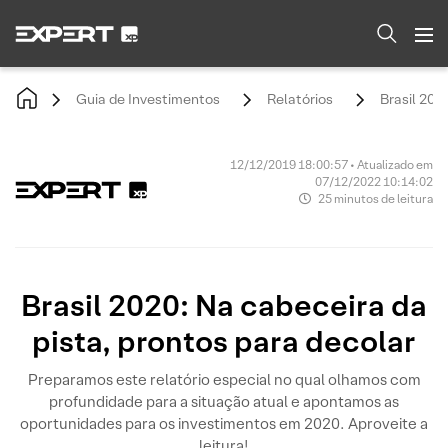
Guia de Investimentos
Relatórios
Brasil 202
12/12/2019 18:00:57 • Atualizado em
07/12/2022 10:14:02
25 minutos de leitura
Brasil 2020: Na cabeceira da
pista, prontos para decolar
Preparamos este relatório especial no qual olhamos com
profundidade para a situação atual e apontamos as
oportunidades para os investimentos em 2020. Aproveite a
leitura!