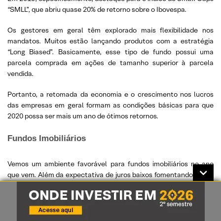
“SMLL”, que abriu quase 20% de retorno sobre o Ibovespa.
Os gestores em geral têm explorado mais flexibilidade nos
mandatos. Muitos estão lançando produtos com a estratégia
“Long Biased”. Basicamente, esse tipo de fundo possui uma
parcela comprada em ações de tamanho superior à parcela
vendida.
Portanto, a retomada da economia e o crescimento nos lucros
das empresas em geral formam as condições básicas para que
2020 possa ser mais um ano de ótimos retornos.
Fundos Imobiliários
Vemos um ambiente favorável para fundos imobiliários no ano
que vem. Além da expectativa de juros baixos fomentando novos
projetos, temos a recuperação econômica beneficiando a
melhora operacional dos portfólios (reduzindo vacância e
aumentando os aluguéis cobrados nas renovações contratuais),
números crescentes de fundos maiores e mais líquidos e maior